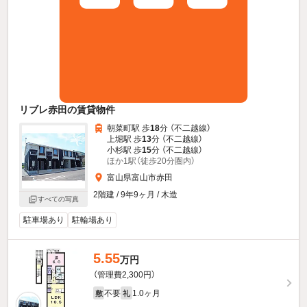
リブレ赤田の賃貸物件
朝菜町駅 歩
18
分 （不二越線）
上堀駅 歩
13
分 （不二越線）
小杉駅 歩
15
分 （不二越線）
ほか1駅（徒歩20分圏内）
富山県富山市赤田
2階建 / 9年9ヶ月 / 木造
すべての写真
駐車場あり
駐輪場あり
5.55
万円
（管理費2,300円）
不要
1.0ヶ月
敷
礼