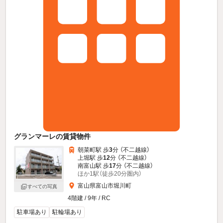
グランマーレの賃貸物件
朝菜町駅 歩
3
分 （不二越線）
上堀駅 歩
12
分 （不二越線）
南富山駅 歩
17
分 （不二越線）
ほか1駅（徒歩20分圏内）
富山県富山市堀川町
すべての写真
4階建 / 9年 / RC
駐車場あり
駐輪場あり