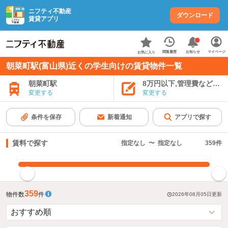
ニフティ不動産
ダウンロード
賃貸アプリ
お知らせ
閲覧履歴
マイページ
お気に入り
朝菜町駅(富山県)近くの学生向けの賃貸物件一覧
朝菜町駅
8万円以下,管理費など込み
変更する
変更する
条件を保存
新着通知
アプリで探す
賃料で探す
指定なし
〜
指定なし
359
件
指定した賃料で絞り込む
359
物件数
件
2026年08月05日
更新