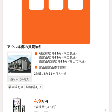
アウル本郷の賃貸物件
朝菜町駅 歩
23
分 （不二越線）
南富山駅 歩
23
分 （不二越線）
南富山駅前駅 歩
23
分 （富山市内線）
富山県富山市本郷町
2階建 / 8年11ヶ月 / 木造
すべての写真
駐車場あり
駐輪場あり
4.9
万円
（管理費2,300円）