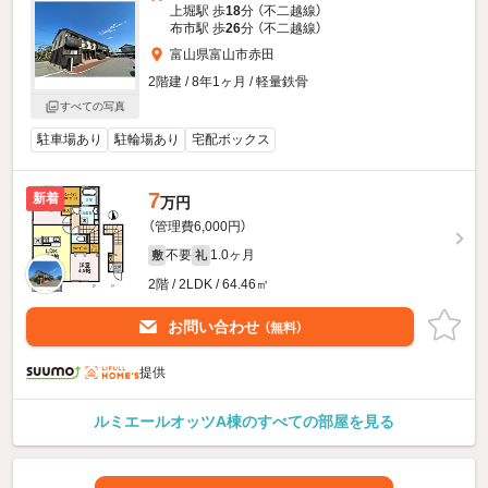
上堀駅 歩
18
分 （不二越線）
布市駅 歩
26
分 （不二越線）
富山県富山市赤田
2階建 / 8年1ヶ月 / 軽量鉄骨
すべての写真
駐車場あり
駐輪場あり
宅配ボックス
7
新着
万円
（管理費6,000円）
不要
1.0ヶ月
敷
礼
2階 / 2LDK / 64.46㎡
お問い合わせ
（無料）
提供
ルミエールオッツA棟のすべての部屋を見る