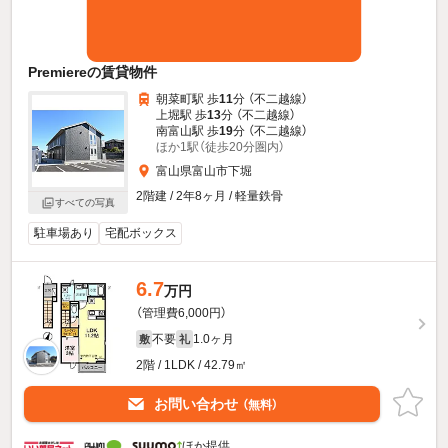
Premiereの賃貸物件
朝菜町駅 歩
11
分 （不二越線）
上堀駅 歩
13
分 （不二越線）
南富山駅 歩
19
分 （不二越線）
ほか1駅（徒歩20分圏内）
富山県富山市下堀
2階建 / 2年8ヶ月 / 軽量鉄骨
すべての写真
駐車場あり
宅配ボックス
6.7
万円
（管理費6,000円）
不要
1.0ヶ月
敷
礼
2階 / 1LDK / 42.79㎡
お問い合わせ
（無料）
ほか提供