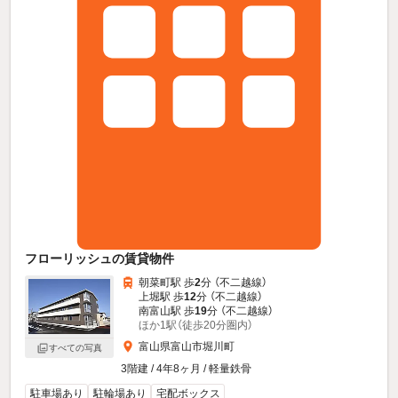
フローリッシュの賃貸物件
朝菜町駅 歩
2
分 （不二越線）
上堀駅 歩
12
分 （不二越線）
南富山駅 歩
19
分 （不二越線）
ほか1駅（徒歩20分圏内）
富山県富山市堀川町
すべての写真
3階建 / 4年8ヶ月 / 軽量鉄骨
駐車場あり
駐輪場あり
宅配ボックス