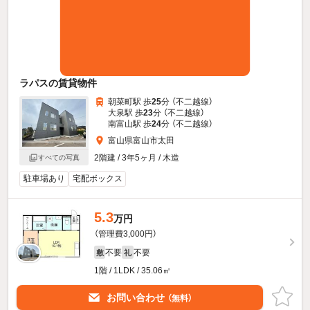
ラパスの賃貸物件
朝菜町駅 歩
25
分 （不二越線）
大泉駅 歩
23
分 （不二越線）
南富山駅 歩
24
分 （不二越線）
富山県富山市太田
2階建 / 3年5ヶ月 / 木造
すべての写真
駐車場あり
宅配ボックス
5.3
万円
（管理費3,000円）
不要
不要
敷
礼
1階 / 1LDK / 35.06㎡
お問い合わせ
（無料）