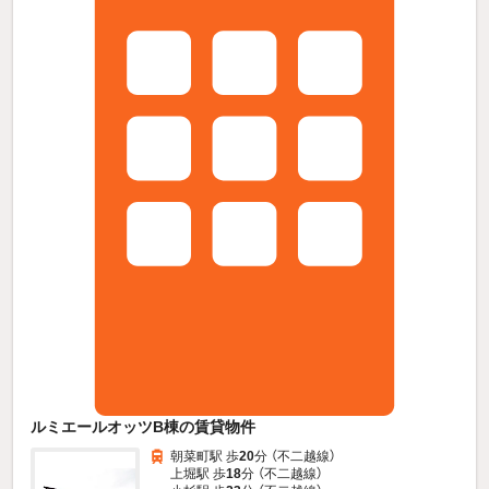
ルミエールオッツB棟の賃貸物件
朝菜町駅 歩
20
分 （不二越線）
上堀駅 歩
18
分 （不二越線）