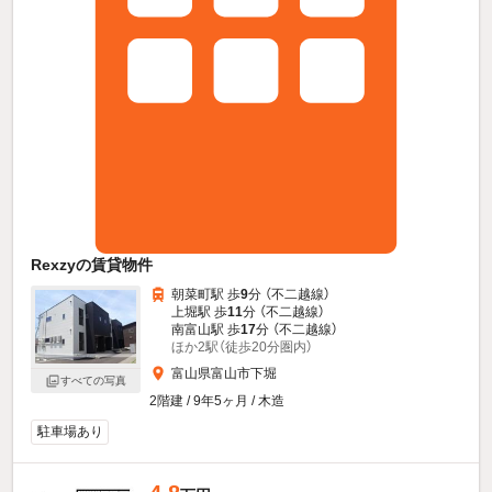
Rexzyの賃貸物件
朝菜町駅 歩
9
分 （不二越線）
上堀駅 歩
11
分 （不二越線）
南富山駅 歩
17
分 （不二越線）
ほか2駅（徒歩20分圏内）
富山県富山市下堀
すべての写真
2階建 / 9年5ヶ月 / 木造
駐車場あり