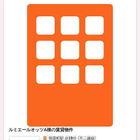
ルミエールオッツA棟の賃貸物件
朝菜町駅 歩
19
分 （不二越線）