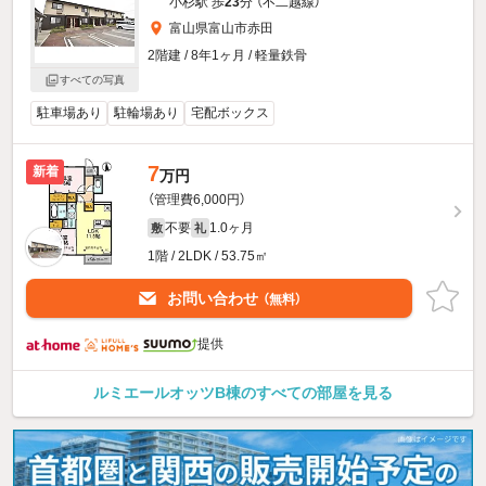
小杉駅 歩
23
分 （不二越線）
富山県富山市赤田
2階建 / 8年1ヶ月 / 軽量鉄骨
すべての写真
駐車場あり
駐輪場あり
宅配ボックス
7
新着
万円
（管理費6,000円）
不要
1.0ヶ月
敷
礼
1階 / 2LDK / 53.75㎡
お問い合わせ
（無料）
提供
ルミエールオッツB棟のすべての部屋を見る