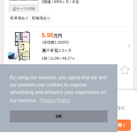
2階建 / 9年9ヶ月 / 木造
すべての写真
駐車場あり
駐輪場あり
5.95
万円
（管理費2,300円）
不要
1.0ヶ月
敷
礼
1階 / 1LDK / 48.27㎡
お問い合わせ
（無料）
By using our services, you agree that we and
ほか提供
our
partners
use cookies to improve
advertising and enhance your experience on
ソフィアCのすべての部屋を見る
アプリに切り替えて、サクサクお部屋探し
our services.
Privacy Policy
会員登録なしですぐ使える。マップ検索やお気に入り保存など、
アプリ限定の便利な機能が使えます！
他の人はこんな条件で絞り込んでいます！
OK
人気のこだわり条件
Web版で続行
アプリを開く
駅・沿線を変更
絞り込み条件を変更
バス・トイレ別
2階以上