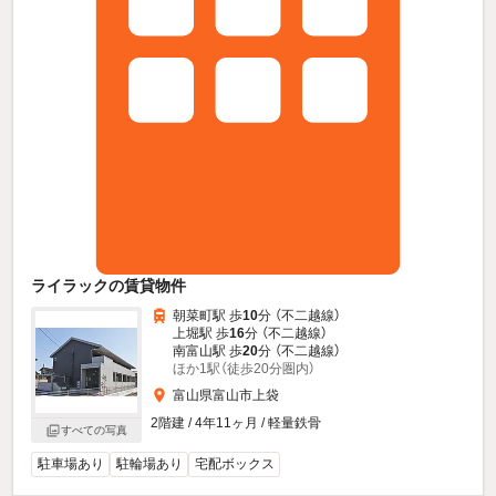
ライラックの賃貸物件
朝菜町駅 歩
10
分 （不二越線）
上堀駅 歩
16
分 （不二越線）
南富山駅 歩
20
分 （不二越線）
ほか1駅（徒歩20分圏内）
富山県富山市上袋
2階建 / 4年11ヶ月 / 軽量鉄骨
すべての写真
駐車場あり
駐輪場あり
宅配ボックス