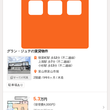
グラン・ジュテの賃貸物件
朝菜町駅 歩
12
分 （不二越線）
上堀駅 歩
7
分 （不二越線）
小杉駅 歩
13
分 （不二越線）
富山県富山市堀
2階建 / 9年6ヶ月 / 木造
すべての写真
駐車場あり
5.3
万円
（管理費4,000円）