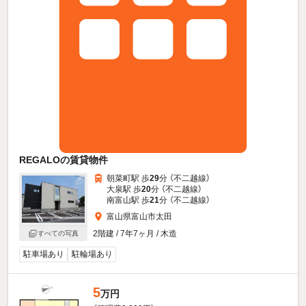
REGALOの賃貸物件
朝菜町駅 歩
29
分 （不二越線）
大泉駅 歩
20
分 （不二越線）
南富山駅 歩
21
分 （不二越線）
富山県富山市太田
2階建 / 7年7ヶ月 / 木造
すべての写真
駐車場あり
駐輪場あり
5
万円