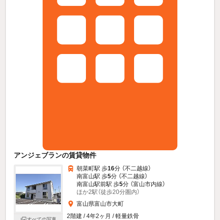
アンジェブランの賃貸物件
朝菜町駅 歩
16
分 （不二越線）
南富山駅 歩
5
分 （不二越線）
南富山駅前駅 歩
5
分 （富山市内線）
ほか2駅（徒歩20分圏内）
富山県富山市大町
2階建 / 4年2ヶ月 / 軽量鉄骨
すべての写真