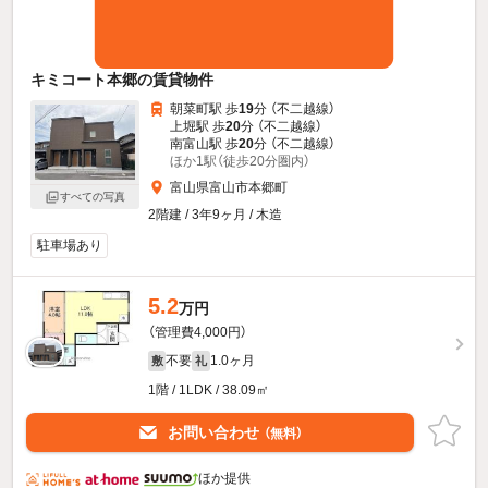
キミコート本郷の賃貸物件
朝菜町駅 歩
19
分 （不二越線）
上堀駅 歩
20
分 （不二越線）
南富山駅 歩
20
分 （不二越線）
ほか1駅（徒歩20分圏内）
富山県富山市本郷町
すべての写真
2階建 / 3年9ヶ月 / 木造
駐車場あり
5.2
万円
（管理費4,000円）
不要
1.0ヶ月
敷
礼
1階 / 1LDK / 38.09㎡
お問い合わせ
（無料）
ほか提供