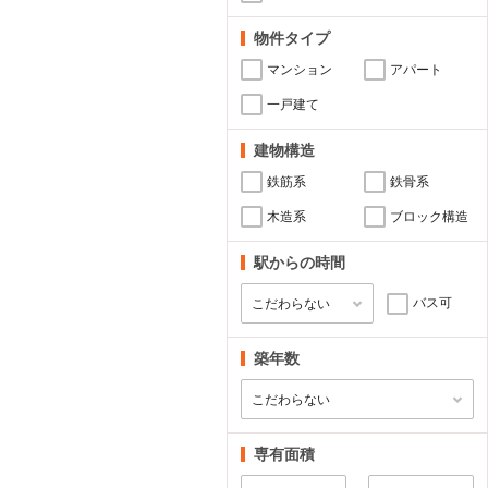
物件タイプ
マンション
アパート
一戸建て
建物構造
鉄筋系
鉄骨系
木造系
ブロック構造
駅からの時間
バス可
築年数
専有面積