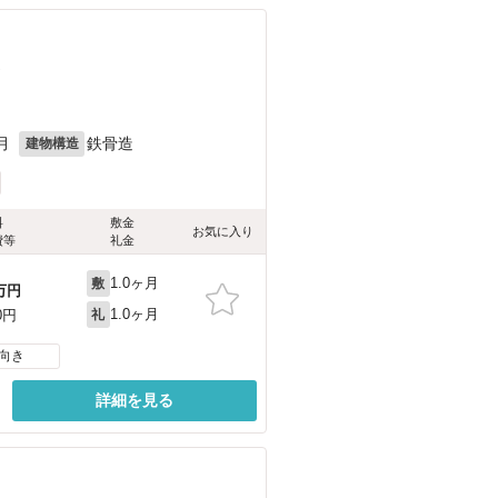
）
月
鉄骨造
建物構造
料
敷金
お気に入り
費等
礼金
1.0ヶ月
敷
万円
1.0ヶ月
0円
礼
向き
詳細を見る