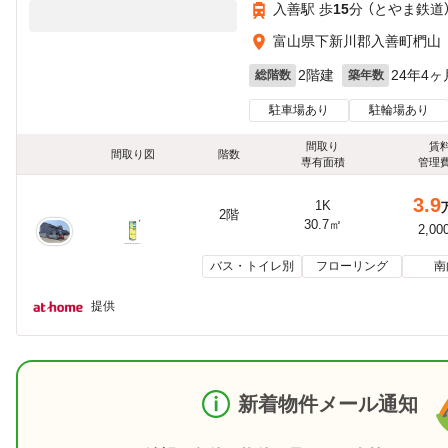
入善駅 歩
15
分 （とやま鉄道
富山県下新川郡入善町椚山
2階建
24年4ヶ
総階数
築年数
駐車場あり
駐輪場あり
間取り
賃
間取り図
階数
専有面積
管理
3.9
1K
2階
30.7㎡
2,00
バス・トイレ別
フローリング
南
提供
新着物件メール通知