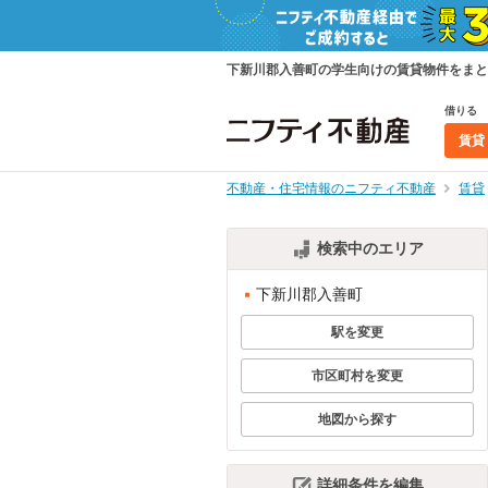
下新川郡入善町の学生向けの賃貸物件をまと
借りる
賃貸
不動産・住宅情報のニフティ不動産
賃貸
検索中のエリア
下新川郡入善町
駅を変更
市区町村を変更
地図から探す
詳細条件を編集