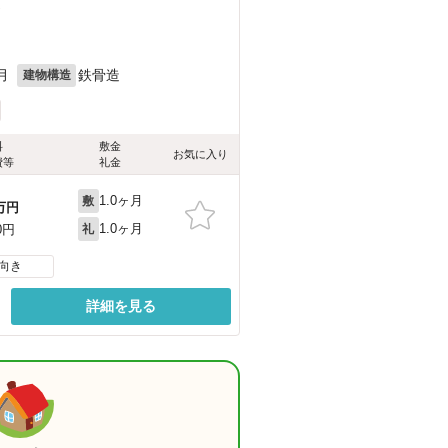
）
月
鉄骨造
建物構造
料
敷金
お気に入り
費等
礼金
1.0ヶ月
敷
万円
1.0ヶ月
0円
礼
向き
詳細を見る