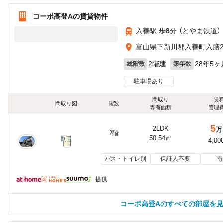
コーポ高登Aの賃貸物件
入善駅 歩
8
分 （とやま鉄道）
富山県下新川郡入善町入膳29
2階建
28年5ヶ
総階数
築年数
駐車場あり
間取り
賃
間取り図
階数
専有面積
管理
5
2LDK
万
2階
50.54㎡
4,00
バス・トイレ別
保証人不要
南
提供
コーポ高登Aのすべての部屋を