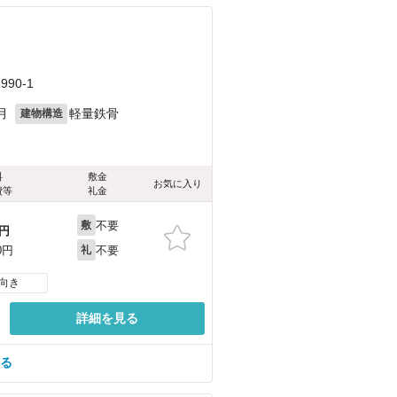
90-1
月
軽量鉄骨
建物構造
料
敷金
お気に入り
費等
礼金
不要
敷
円
不要
0円
礼
向き
詳細を見る
見る