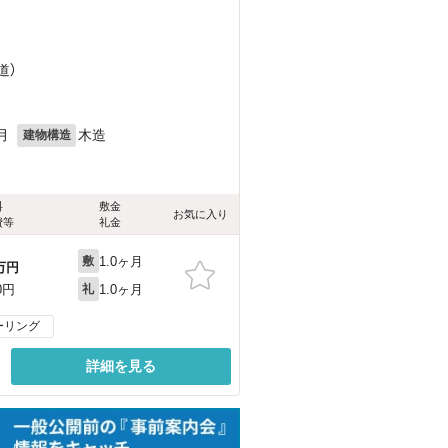
）
道）
月
木造
建物構造
料
敷金
お気に入り
費等
礼金
1.0ヶ月
敷
万円
1.0ヶ月
0円
礼
ーリング
詳細を見る