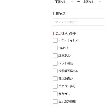
〜
建物名
こだわり条件
バス・トイレ別
2階以上
駐車場あり
ペット相談
洗濯機置場あり
独立洗面台
エアコンあり
都市ガス
温水洗浄便座