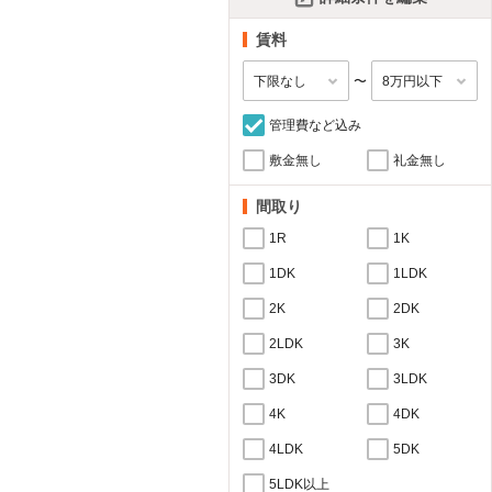
賃料
〜
管理費など込み
敷金無し
礼金無し
間取り
1R
1K
1DK
1LDK
2K
2DK
2LDK
3K
3DK
3LDK
4K
4DK
4LDK
5DK
5LDK以上