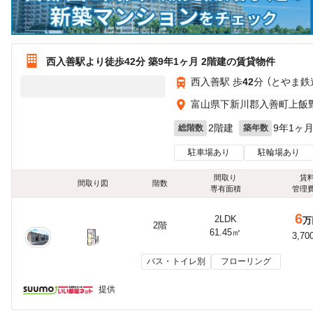
西入善駅より徒歩42分 築9年1ヶ月 2階建の賃貸物件
西入善駅 歩
42
分 （とやま鉄
富山県下新川郡入善町上飯
2階建
9年1ヶ
総階数
築年数
駐車場あり
駐輪場あり
間取り
賃
間取り図
階数
専有面積
管理
6
2LDK
万
2階
61.45㎡
3,70
バス・トイレ別
フローリング
提供