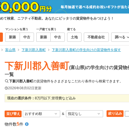
めて検索、ニフティ不動産。あなたにピッタリの賃貸物件をみつけよう！
マンションを買う
一戸建てを買う
建てる
新築
中古
新築
中古
土地
不動産会社
調べる
富山県
下新川郡入善町
下新川郡入善町の学生向けの賃貸物件を探す
下新川郡入善町
(富山県)の学生向けの賃貸物
一覧
下新川郡入善町
の賃貸物件をさまざまなこだわり条件から検索できます。
2026年08月02日
更新
現在の選択条件：
8万円以下,管理費など込み
絞り込み
並び替え
＆
5
物件数
件