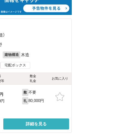
道）
野
月
木造
建物構造
宅配ボックス
料
敷金
お気に入り
費等
礼金
不要
敷
円
80,000円
0円
礼
詳細を見る