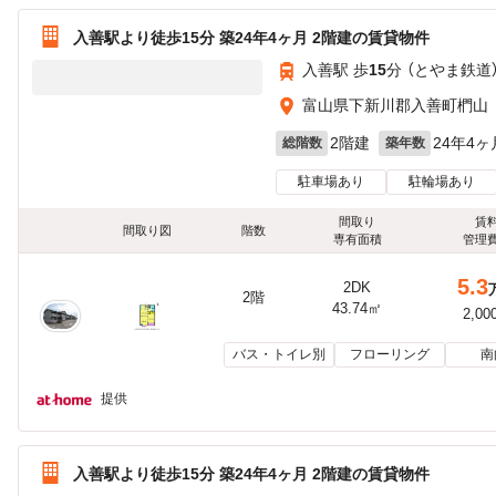
入善駅より徒歩15分 築24年4ヶ月 2階建の賃貸物件
入善駅 歩
15
分 （とやま鉄道
富山県下新川郡入善町椚山
2階建
24年4ヶ
総階数
築年数
駐車場あり
駐輪場あり
間取り
賃
間取り図
階数
専有面積
管理
5.3
2DK
2階
43.74㎡
2,00
バス・トイレ別
フローリング
南
提供
入善駅より徒歩15分 築24年4ヶ月 2階建の賃貸物件