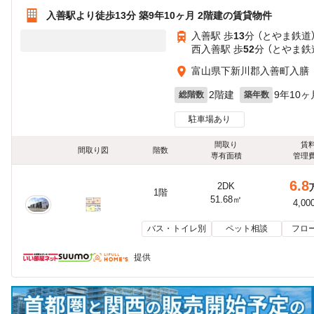
入善駅より徒歩13分 築9年10ヶ月 2階建の賃貸物件
入善駅 歩
13
分 （とやま鉄道
西入善駅 歩
52
分 （とやま鉄
富山県下新川郡入善町入膳
2階建
9年10ヶ
総階数
築年数
駐車場あり
間取り
賃
間取り図
階数
専有面積
管理
6.8
2DK
1階
51.68㎡
4,00
バス・トイレ別
ペット相談
フロ
提供