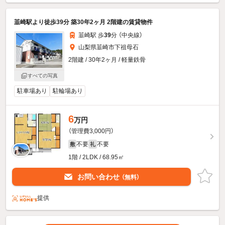
韮崎駅より徒歩39分 築30年2ヶ月 2階建の賃貸物件
韮崎駅 歩
39
分 （中央線）
山梨県韮崎市下祖母石
2階建 / 30年2ヶ月 / 軽量鉄骨
すべての写真
駐車場あり
駐輪場あり
6
万円
（管理費3,000円）
不要
不要
敷
礼
1階 / 2LDK / 68.95㎡
お問い合わせ
（無料）
提供