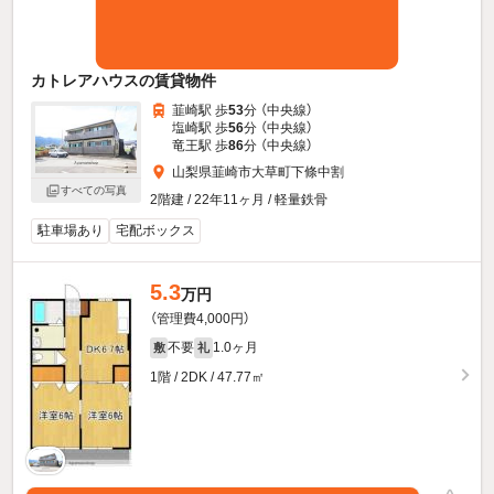
カトレアハウスの賃貸物件
韮崎駅 歩
53
分 （中央線）
塩崎駅 歩
56
分 （中央線）
竜王駅 歩
86
分 （中央線）
山梨県韮崎市大草町下條中割
すべての写真
2階建 / 22年11ヶ月 / 軽量鉄骨
駐車場あり
宅配ボックス
5.3
万円
（管理費4,000円）
不要
1.0ヶ月
敷
礼
1階 / 2DK / 47.77㎡