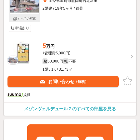
山梨県韮崎市龍岡町若尾新田
2階建 / 19年5ヶ月 / 鉄骨
すべての写真
駐車場あり
5
万円
（管理費5,000円）
50,000円
不要
敷
礼
1階 / 1K / 31.73㎡
お問い合わせ
（無料）
提供
メゾンヴェルデュール２のすべての部屋を見る