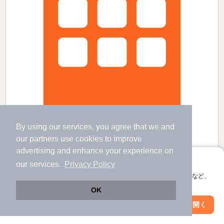
By using our services, you agree that we and
our
partners
use cookies to improve
サイレント上野の賃貸物件
advertising and enhance your experience on
韮崎駅 （中央線）
アプリに切り替えて、サクサクお部屋探し
our services.
Privacy Policy
山梨県韮崎市龍岡町下條南割
会員登録なしですぐ使える。マップ検索やお気に入り保存など、
2階建 / 30年5ヶ月 / 鉄骨造
アプリ限定の便利な機能が使えます！
OK
Web版で続行
アプリを開く
すべての写真
市区町村を変更
絞り込み条件を変更
駐車場あり
駐輪場あり