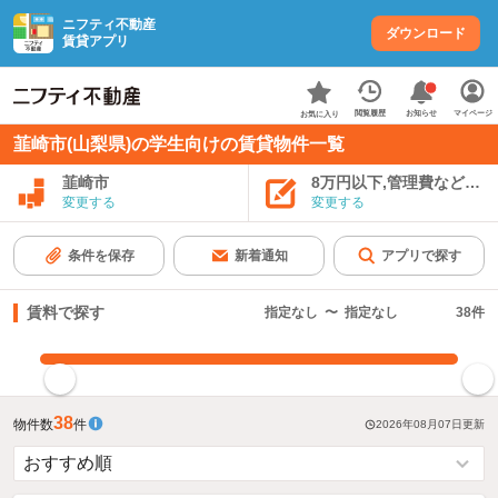
ニフティ不動産
ダウンロード
賃貸アプリ
お知らせ
閲覧履歴
マイページ
お気に入り
韮崎市(山梨県)の学生向けの賃貸物件一覧
韮崎市
8万円以下,管理費など込み
変更する
変更する
条件を保存
新着通知
アプリで探す
賃料で探す
指定なし
〜
指定なし
38
件
指定した賃料で絞り込む
38
物件数
件
2026年08月07日
更新