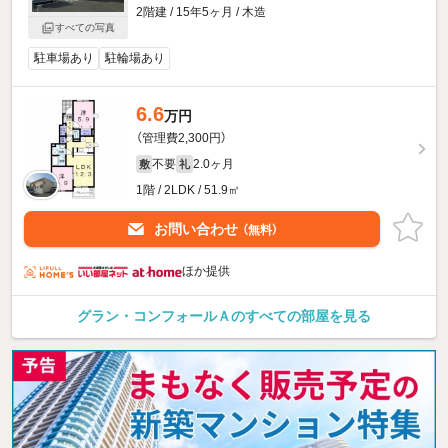
2階建 / 15年5ヶ月 / 木造
すべての写真
駐車場あり
駐輪場あり
6.6
万円
（管理費2,300円）
不要
2.0ヶ月
敷
礼
1階 / 2LDK / 51.9㎡
お問い合わせ
（無料）
ほか提供
グラン・コンフォールＡのすべての部屋を見る