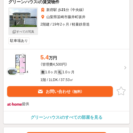
グリーンハウスiの賃貸物件
新府駅 歩
21
分 （中央線）
山梨県韮崎市藤井町坂井
2階建 / 19年2ヶ月 / 軽量鉄骨造
すべての写真
駐車場あり
5.4
万円
（管理費4,500円）
1.0ヶ月
1.0ヶ月
敷
礼
1階 / 1LDK / 37.53㎡
お問い合わせ
（無料）
提供
グリーンハウスiのすべての部屋を見る