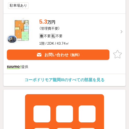
駐車場あり
5.3
万円
（管理費不要）
不要
不要
敷
礼
1階 / 2DK / 43.74㎡
お問い合わせ
（無料）
提供
コーポドリモア龍岡IIIのすべての部屋を見る