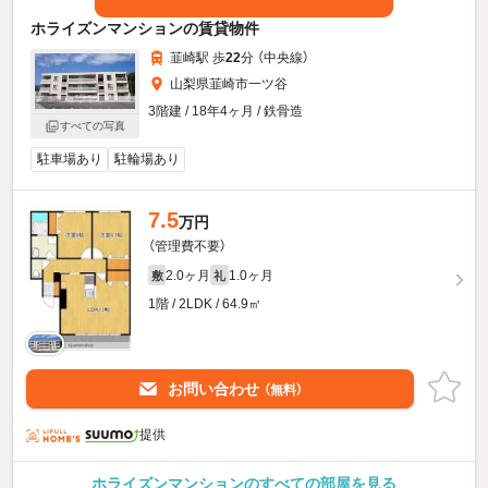
ホライズンマンションの賃貸物件
韮崎駅 歩
22
分 （中央線）
山梨県韮崎市一ツ谷
3階建 / 18年4ヶ月 / 鉄骨造
すべての写真
駐車場あり
駐輪場あり
7.5
万円
（管理費不要）
2.0ヶ月
1.0ヶ月
敷
礼
1階 / 2LDK / 64.9㎡
お問い合わせ
（無料）
提供
ホライズンマンションのすべての部屋を見る