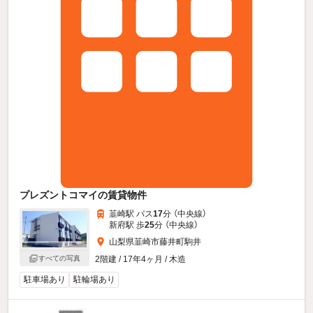
プレズントコマイの賃貸物件
韮崎駅 バス
17
分 （中央線）
新府駅 歩
25
分 （中央線）
山梨県韮崎市藤井町駒井
すべての写真
2階建 / 17年4ヶ月 / 木造
駐車場あり
駐輪場あり