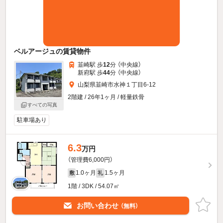
ベルアージュの賃貸物件
韮崎駅 歩
12
分 （中央線）
新府駅 歩
44
分 （中央線）
山梨県韮崎市水神１丁目6-12
2階建 / 26年1ヶ月 / 軽量鉄骨
すべての写真
駐車場あり
6.3
万円
（管理費6,000円）
1.0ヶ月
1.5ヶ月
敷
礼
1階 / 3DK / 54.07㎡
お問い合わせ
（無料）