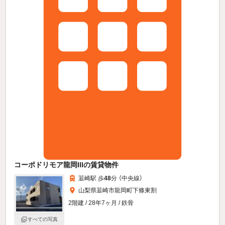
コーポドリモア龍岡IIIの賃貸物件
韮崎駅 歩
48
分 （中央線）
山梨県韮崎市龍岡町下條東割
2階建 / 28年7ヶ月 / 鉄骨
すべての写真