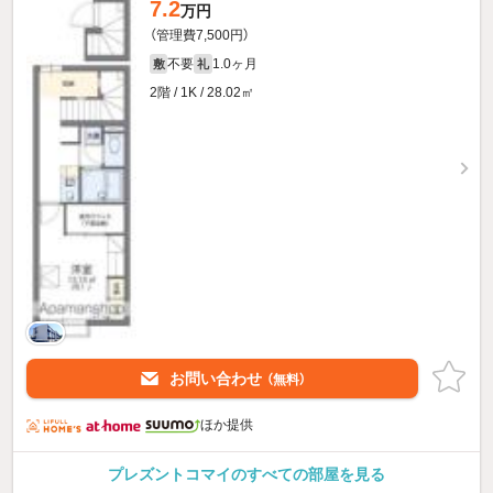
7.2
万円
（管理費7,500円）
不要
1.0ヶ月
敷
礼
2階 / 1K / 28.02㎡
お問い合わせ
（無料）
ほか提供
プレズントコマイのすべての部屋を見る