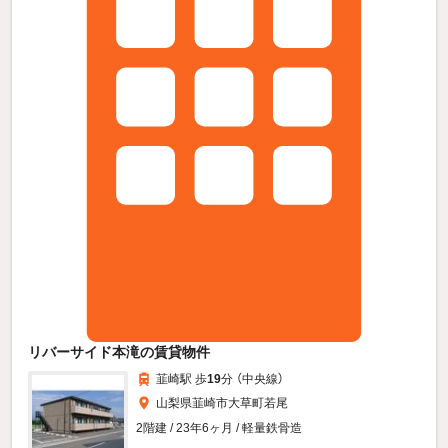
リバーサイド本滝の賃貸物件
韮崎駅 歩
19
分 （中央線）
山梨県韮崎市大草町若尾
2階建 / 23年6ヶ月 / 軽量鉄骨造