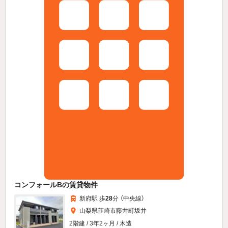
コンフォールBの賃貸物件
新府駅 歩
28
分 （中央線）
山梨県韮崎市藤井町坂井
2階建 / 3年2ヶ月 / 木造