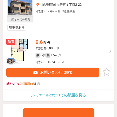
山梨県韮崎市若宮１丁目2-22
2階建 / 19年7ヶ月 / 軽量鉄骨
すべての写真
駐車場あり
6.6
新着
万円
（管理費6,000円）
不要
1.5ヶ月
敷
礼
2階 / 1LDK / 41.98㎡
お問い合わせ
（無料）
提供
ルミエールのすべての部屋を見る