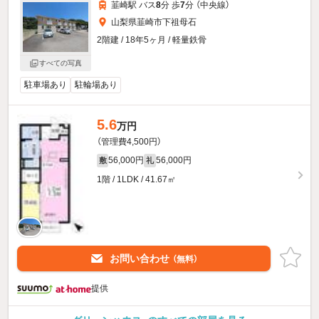
韮崎駅 バス
8
分 歩
7
分 （中央線）
山梨県韮崎市下祖母石
2階建 / 18年5ヶ月 / 軽量鉄骨
すべての写真
駐車場あり
駐輪場あり
5.6
万円
（管理費4,500円）
56,000円
56,000円
敷
礼
1階 / 1LDK / 41.67㎡
お問い合わせ
（無料）
提供