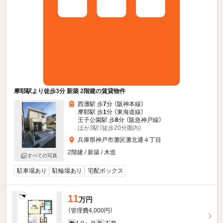
摩耶駅より徒歩3分 新築 2階建の賃貸物件
西灘駅 歩
7
分 （阪神本線）
摩耶駅 歩
1
分 （東海道線）
王子公園駅 歩
8
分 （阪急神戸線）
ほか3駅（徒歩20分圏内）
兵庫県神戸市灘区灘北通４丁目
2階建 / 新築 / 木造
すべての写真
駐車場あり
駐輪場あり
宅配ボックス
11
万円
（管理費4,000円）