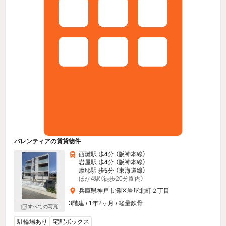
バレンティアの賃貸物件
西灘駅 歩
4
分 （阪神本線）
岩屋駅 歩
4
分 （阪神本線）
摩耶駅 歩
5
分 （東海道線）
ほか4駅（徒歩20分圏内）
兵庫県神戸市灘区岩屋北町２丁目
3階建 / 1年2ヶ月 / 軽量鉄骨
すべての写真
駐輪場あり
宅配ボックス