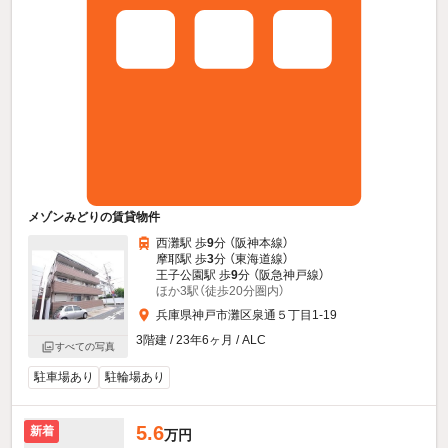
メゾンみどりの賃貸物件
西灘駅 歩
9
分 （阪神本線）
摩耶駅 歩
3
分 （東海道線）
王子公園駅 歩
9
分 （阪急神戸線）
ほか3駅（徒歩20分圏内）
兵庫県神戸市灘区泉通５丁目1-19
3階建 / 23年6ヶ月 / ALC
すべての写真
駐車場あり
駐輪場あり
5.6
新着
万円