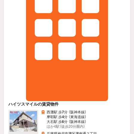
ハイツスマイルの賃貸物件
西灘駅 歩
7
分 （阪神本線）
摩耶駅 歩
4
分 （東海道線）
大石駅 歩
6
分 （阪神本線）
ほか4駅（徒歩20分圏内）
兵庫県神戸市灘区灘南通２丁目