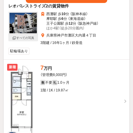
レオパレストライズ2の賃貸物件
西灘駅 歩
10
分 （阪神本線）
摩耶駅 歩
6
分 （東海道線）
王子公園駅 歩
12
分 （阪急神戸線）
ほか4駅（徒歩20分圏内）
兵庫県神戸市灘区大内通４丁目
すべての写真
3階建 / 16年1ヶ月 / 鉄骨造
駐輪場あり
7
新着
万円
（管理費8,000円）
不要
1.0ヶ月
敷
礼
1階 / 1K / 19.87㎡