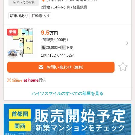
すべての写真
2階建 / 14年6ヶ月 / 軽量鉄骨
駐車場あり
駐輪場あり
9.5
新着
万円
（管理費4,000円）
20,000円
不要
敷
礼
1階 / 1LDK / 44.52㎡
お問い合わせ
（無料）
提供
ハイツスマイルのすべての部屋を見る