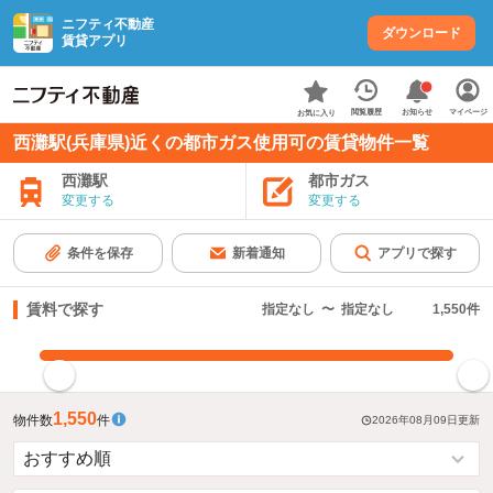
ニフティ不動産
ダウンロード
賃貸アプリ
お知らせ
閲覧履歴
マイページ
お気に入り
西灘駅(兵庫県)近くの都市ガス使用可の賃貸物件一覧
西灘駅
都市ガス
変更する
変更する
条件を保存
新着通知
アプリで探す
賃料で探す
指定なし
〜
指定なし
1,550
件
指定した賃料で絞り込む
1,550
物件数
件
2026年08月09日
更新