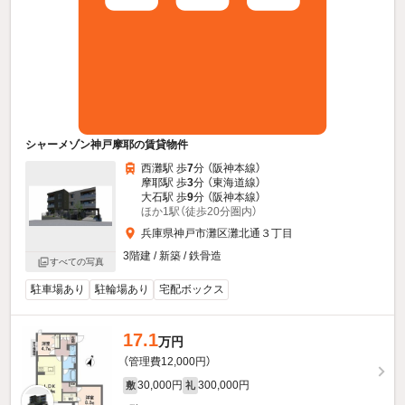
シャーメゾン神戸摩耶の賃貸物件
西灘駅 歩
7
分 （阪神本線）
摩耶駅 歩
3
分 （東海道線）
大石駅 歩
9
分 （阪神本線）
ほか1駅（徒歩20分圏内）
兵庫県神戸市灘区灘北通３丁目
3階建 / 新築 / 鉄骨造
すべての写真
駐車場あり
駐輪場あり
宅配ボックス
17.1
万円
（管理費12,000円）
30,000円
300,000円
敷
礼