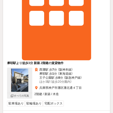
摩耶駅より徒歩3分 新築 2階建の賃貸物件
西灘駅 歩
7
分 （阪神本線）
摩耶駅 歩
1
分 （東海道線）
王子公園駅 歩
8
分 （阪急神戸線）
ほか3駅（徒歩20分圏内）
兵庫県神戸市灘区灘北通４丁目
2階建 / 新築 / 木造
すべての写真
駐車場あり
駐輪場あり
宅配ボックス