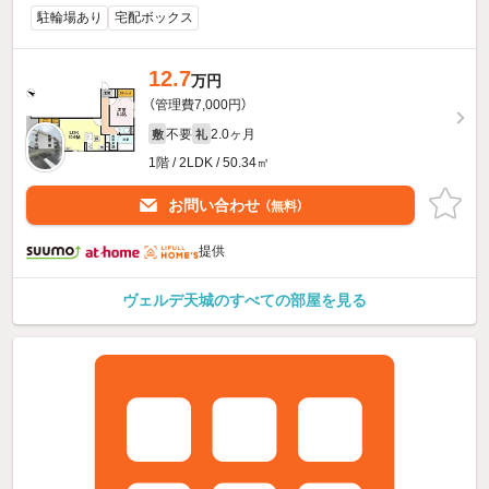
駐輪場あり
宅配ボックス
12.7
万円
（管理費7,000円）
不要
2.0ヶ月
敷
礼
1階 / 2LDK / 50.34㎡
お問い合わせ
（無料）
提供
ヴェルデ天城のすべての部屋を見る