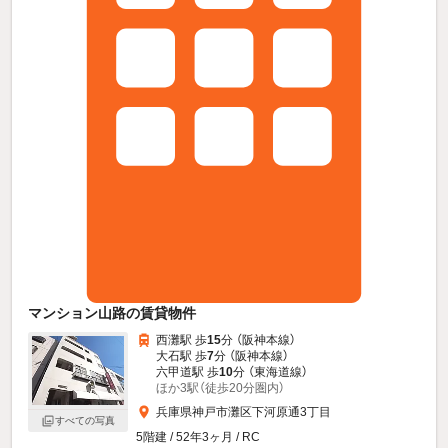
マンション山路の賃貸物件
西灘駅 歩
15
分 （阪神本線）
大石駅 歩
7
分 （阪神本線）
六甲道駅 歩
10
分 （東海道線）
ほか3駅（徒歩20分圏内）
兵庫県神戸市灘区下河原通3丁目
すべての写真
5階建 / 52年3ヶ月 / RC