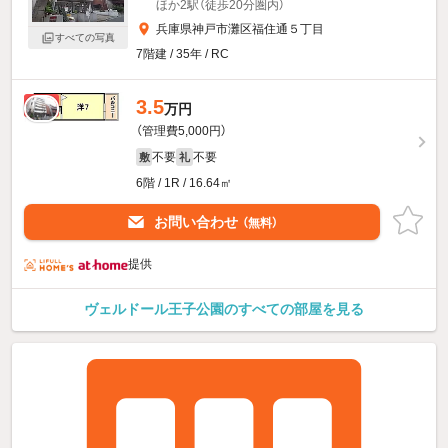
ほか2駅（徒歩20分圏内）
兵庫県神戸市灘区福住通５丁目
すべての写真
7階建 / 35年 / RC
3.5
新着
万円
（管理費5,000円）
不要
不要
敷
礼
6階 / 1R / 16.64㎡
お問い合わせ
（無料）
提供
ヴェルドール王子公園のすべての部屋を見る