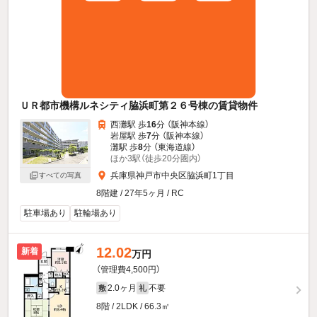
ＵＲ都市機構ルネシティ脇浜町第２６号棟の賃貸物件
西灘駅 歩
16
分 （阪神本線）
岩屋駅 歩
7
分 （阪神本線）
灘駅 歩
8
分 （東海道線）
ほか3駅（徒歩20分圏内）
兵庫県神戸市中央区脇浜町1丁目
すべての写真
8階建 / 27年5ヶ月 / RC
駐車場あり
駐輪場あり
12.02
新着
万円
（管理費4,500円）
2.0ヶ月
不要
敷
礼
8階 / 2LDK / 66.3㎡