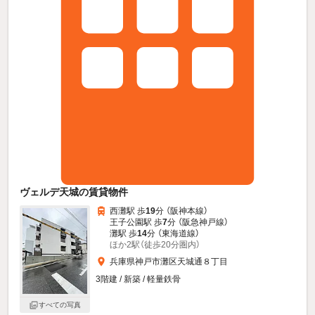
ヴェルデ天城の賃貸物件
西灘駅 歩
19
分 （阪神本線）
王子公園駅 歩
7
分 （阪急神戸線）
灘駅 歩
14
分 （東海道線）
ほか2駅（徒歩20分圏内）
兵庫県神戸市灘区天城通８丁目
3階建 / 新築 / 軽量鉄骨
すべての写真