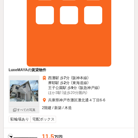
LuxeMAYAの賃貸物件
西灘駅 歩
7
分 （阪神本線）
摩耶駅 歩
2
分 （東海道線）
王子公園駅 歩
9
分 （阪急神戸線）
ほか3駅（徒歩20分圏内）
兵庫県神戸市灘区灘北通４丁目6-6
2階建 / 新築 / 木造
すべての写真
駐輪場あり
宅配ボックス
11.5
万円