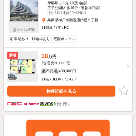
摩耶駅 歩
1
分 （東海道線）
王子公園駅 歩
10
分 （阪急神戸線）
ほか1駅（徒歩20分圏内）
兵庫県神戸市灘区灘南通５丁目
11階建 / 7年 / RC
すべての写真
駐車場あり
駐輪場あり
宅配ボックス
18
新着
万円
（管理費20,000円）
不要
400,000円
敷
礼
11階 / 3LDK / 71.42㎡
物件詳細を見る
ほか提供