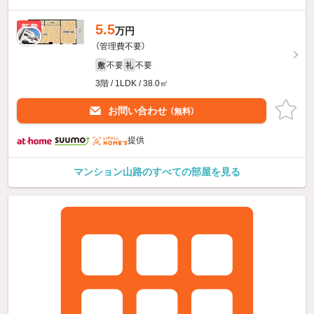
5.5
新着
万円
（管理費不要）
不要
不要
敷
礼
3階 / 1LDK / 38.0㎡
お問い合わせ
（無料）
提供
マンション山路のすべての部屋を見る