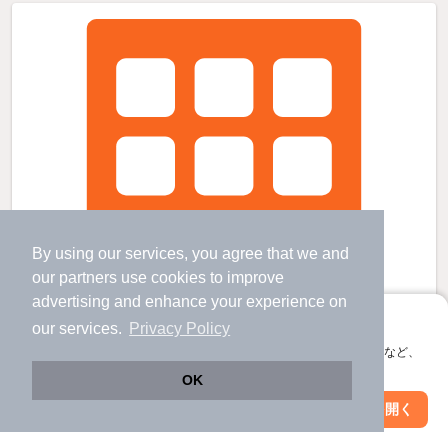
By using our services, you agree that we and
our
partners
use cookies to improve
advertising and enhance your experience on
アプリに切り替えて、サクサクお部屋探し
our services.
Privacy Policy
会員登録なしですぐ使える。マップ検索やお気に入り保存など、
アプリ限定の便利な機能が使えます！
OK
Web版で続行
アプリを開く
駅・沿線を変更
絞り込み条件を変更
アムール畑原通の賃貸物件