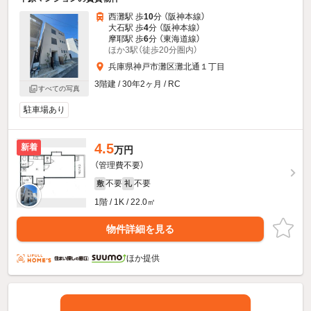
西灘駅 歩
10
分 （阪神本線）
大石駅 歩
4
分 （阪神本線）
摩耶駅 歩
6
分 （東海道線）
ほか3駅（徒歩20分圏内）
兵庫県神戸市灘区灘北通１丁目
3階建 / 30年2ヶ月 / RC
すべての写真
駐車場あり
4.5
新着
万円
（管理費不要）
不要
不要
敷
礼
1階 / 1K / 22.0㎡
物件詳細を見る
ほか提供