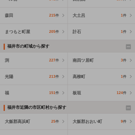
森田
大土呂
215
件
1
件
まつもと町屋
計石
205
件
1
件
福井市の町域から探す
渕
南四ツ居町
227
件
3
件
光陽
高柳町
213
件
1
件
福
板垣
151
件
124
件
福井市近隣の市区町村から探す
大飯郡高浜町
大飯郡おおい町
25
件
9
件