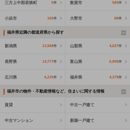
三方上中郡若狭町
敦賀市
5
件
585
件
小浜市
大野市
165
件
68
件
福井県近隣の都道府県から探す
新潟県
山梨県
13,948
件
4,027
件
長野県
富山県
14,777
件
6,956
件
石川県
福井県
6,235
件
4,379
件
福井市の物件・不動産情報など、住まいに関する情報
賃貸
中古一戸建て
中古マンション
新築一戸建て