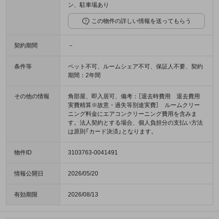
ン、駐車場あり
この物件の詳しい情報を送ってもらう
契約期間
－
条件等
ペット不可、ルームシェア不可、保証人不要、契約
期間：2年間
その他の情報
角部屋、即入居可、備考：［退去時費用 退去費用
実費精算※故意・過失等別途実費］ ルームクリー
ニング料金にエアコンクリーニング費用を含みま
す。法人契約とする場合、個人負担分の支払い方法
は原則「カード決済」となります。
物件ID
3103763-0041491
情報公開日
2026/05/20
有効期限
2026/08/13