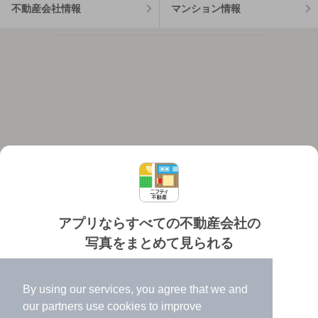
不動産会社情報
マンション情報
アプリならすべての不動産会社の
写真をまとめて見られる
対応機種
個人情報保護ポリシー
利用規約
運営会社
✔️
たくさんの写真でイメージふくらむ
ヘルプ・お問い合わせ
採用情報
By using our services, you agree that we and
✔️
高速表示で似た物件も見つけやすい
our
partners
use cookies to improve
✔️
便利な通知機能も充実