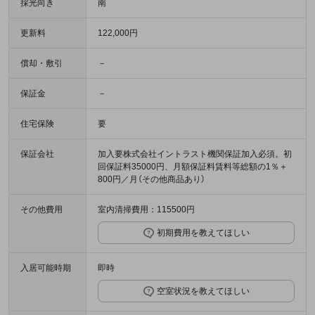
採光向き
南
更新料
122,000円
償却・敷引
－
保証金
－
住宅保険
要
保証会社
加入要株式会社イントラスト機関保証加入必須。初
回保証料35000円、月額保証料賃料等総額の1％＋
800円／月（その他商品あり）
その他費用
室内清掃費用：115500円
初期費用を教えてほしい
入居可能時期
即時
空室状況を教えてほしい