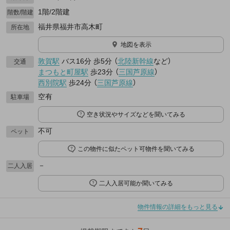
1階/2階建
階数/階建
福井県福井市高木町
所在地
地図を表示
敦賀駅
バス16分
歩5分
（
北陸新幹線
など
）
交通
まつもと町屋駅
歩23分
（
三国芦原線
）
西別院駅
歩24分
（
三国芦原線
）
空有
駐車場
空き状況やサイズなどを聞いてみる
不可
ペット
この物件に似たペット可物件を聞いてみる
－
二人入居
二人入居可能か聞いてみる
物件情報の詳細をもっと見る