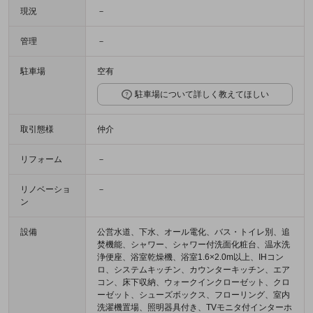
現況
－
管理
－
駐車場
空有
駐車場について詳しく教えてほしい
取引態様
仲介
リフォーム
－
リノベーショ
－
ン
設備
公営水道、下水、オール電化、バス・トイレ別、追
焚機能、シャワー、シャワー付洗面化粧台、温水洗
浄便座、浴室乾燥機、浴室1.6×2.0m以上、IHコン
ロ、システムキッチン、カウンターキッチン、エア
コン、床下収納、ウォークインクローゼット、クロ
ーゼット、シューズボックス、フローリング、室内
洗濯機置場、照明器具付き、TVモニタ付インターホ