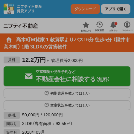
ニフティ不動産
ダウンロード
アプリで開く
賃貸アプリ
お知らせ
閲覧履歴
マイページ
お気に入り
高木町Ｍ貸家 1 敦賀駅よりバス16分 徒歩5分 （福井市
高木町） 1階 3LDKの賃貸物件
12.2万円
賃料
＋ 管理費等2,000円
空室確認や見学予約など
不動産会社に相談する
（無料）
初期費用を教えてほしい
空室状況を教えてほしい
50,000円 / 120,000円
敷/礼
3LDK（専有面積：93.55㎡）
間取り
2018年03月
築年月