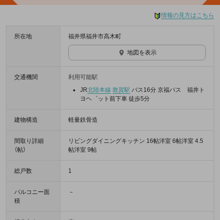
情報の見方はこちら
所在地
福井県福井市高木町
地図を表示
交通機関
利用可能駅
JR
北陸本線
敦賀駅
バス16分 京福バス 福井ト
ヨヘ゜ット前下車 徒歩5分
建物構造
軽量鉄骨造
間取り詳細
リビングダイニングキッチン 16帖洋室 6帖洋室 4.5
（帖）
帖洋室 9帖
総戸数
1
バルコニー面
－
積