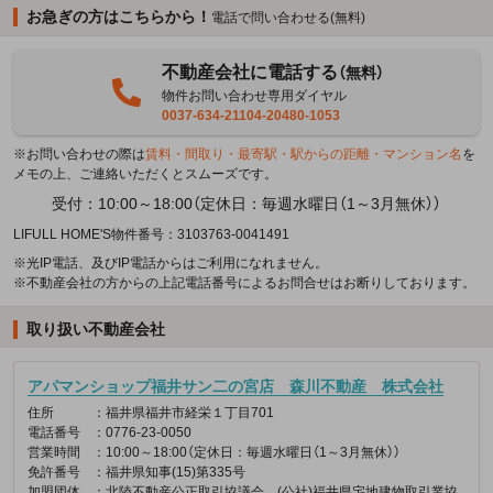
お急ぎの方はこちらから！
電話で問い合わせる(無料)
不動産会社に電話する
（無料）
物件お問い合わせ専用ダイヤル
0037-634-21104-20480-1053
※お問い合わせの際は
賃料・間取り・最寄駅・駅からの距離・マンション名
を
メモの上、ご連絡いただくとスムーズです。
受付：10:00～18:00（定休日：毎週水曜日（1～3月無休））
LIFULL HOME'S物件番号：3103763-0041491
※光IP電話、及びIP電話からはご利用になれません。
※不動産会社の方からの上記電話番号によるお問合せはお断りしております。
取り扱い不動産会社
アパマンショップ福井サン二の宮店 森川不動産 株式会社
住所
：福井県福井市経栄１丁目701
電話番号
：0776-23-0050
営業時間
：10:00～18:00（定休日：毎週水曜日（1～3月無休））
免許番号
：福井県知事(15)第335号
加盟団体
：北陸不動産公正取引協議会、(公社)福井県宅地建物取引業協