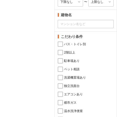
〜
建物名
こだわり条件
バス・トイレ別
2階以上
駐車場あり
ペット相談
洗濯機置場あり
独立洗面台
エアコンあり
都市ガス
温水洗浄便座