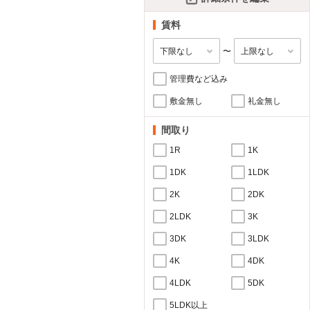
賃料
〜
管理費など込み
敷金無し
礼金無し
間取り
1R
1K
1DK
1LDK
2K
2DK
2LDK
3K
3DK
3LDK
4K
4DK
4LDK
5DK
5LDK以上