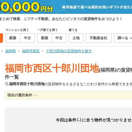
をまとめて検索、ニフティ不動産。あなたにピッタリの賃貸物件をみつけよう！
マンションを買う
一戸建てを買う
建てる
新築
中古
新築
中古
土地
不動産会社
調べる
福岡県
福岡市西区
十郎川団地の賃貸物件を探す
福岡市西区十郎川団地
(福岡県)の賃貸
件一覧
福岡市西区十郎川団地
の賃貸物件をさまざまなこだわり条件から検索できま
現在の選択条件：
-
絞り込み
並び替え
＆
0
物件数
件
今回は条件（
-
）に合う物件が見つかりませ