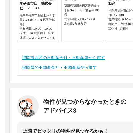
学研都市店 株式会
動産
福岡県福岡市西区愛宕南１
社 ＲＩＳＥ
丁目3-20 SOL愛宕南103
福岡県福岡市西区
号
目8-17-108
福岡県福岡市西区北原１丁
営業時間: 9:00～19:00
営業時間: 9:30～1
目2-1イオンモ-ル福岡伊都
定休日: 年末年始
時間外、夜間対応
1階
定休日: 水曜日
営業時間: 10:00～19:00
定休日: 毎週水曜日 年末
休暇：１２／２９〜１／３
福岡市西区の不動産会社・不動産屋から探す
福岡県の不動産会社・不動産屋から探す
物件が見つからなかったときの
アドバイス3
近隣でピッタリの物件が見つかるかも！