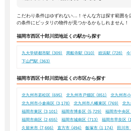
こだわり条件はゆずれない…！そんな方は探す範囲を
の条件にピッタリの物件が見つかるかもしれません！
福岡市西区十郎川団地近くの駅から探す
九大学研都市駅
（309）
周船寺駅
（310）
姪浜駅
（728）
今
下山門駅
（363）
福岡市西区十郎川団地近くの市区から探す
北九州市若松区
（695）
北九州市戸畑区
（851）
北九州市
北九州市小倉南区
（3,178）
北九州市八幡東区
（769）
北九
福岡市東区
（3,101）
福岡市博多区
（5,729）
福岡市中央区
福岡市南区
（2,655）
福岡市城南区
（713）
福岡市早良区
（
久留米市
（7,666）
直方市
（494）
飯塚市
（1,174）
田川市