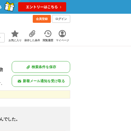
会員登録
ログイン
お気に入り
保存した条件
閲覧履歴
マイページ
検索条件を保存
物
新着メール通知を受け取る
す。
新着のみ
図あり
<
1
>
んでした。