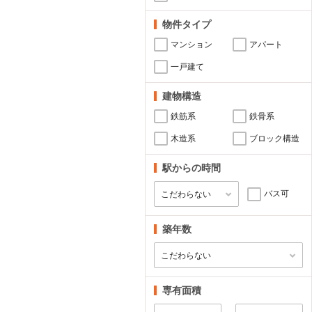
物件タイプ
マンション
アパート
一戸建て
建物構造
鉄筋系
鉄骨系
木造系
ブロック構造
駅からの時間
バス可
築年数
専有面積