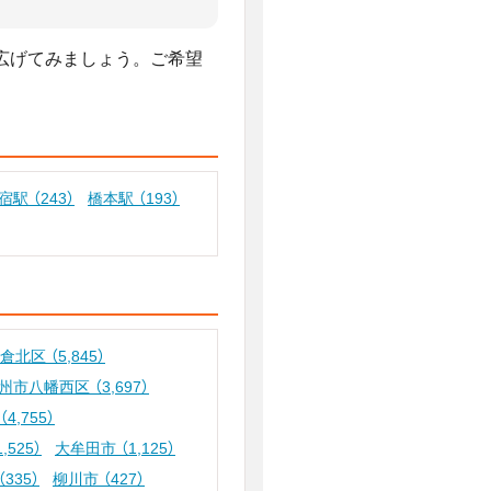
広げてみましょう。ご希望
宿駅
（243）
橋本駅
（193）
小倉北区
（5,845）
州市八幡西区
（3,697）
（4,755）
1,525）
大牟田市
（1,125）
（335）
柳川市
（427）