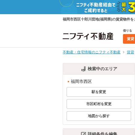
福岡市西区十郎川団地(福岡県)の賃貸物件
借りる
賃貸
不動産・住宅情報のニフティ不動産
賃貸
検索中のエリア
福岡市西区
駅を変更
市区町村を変更
地図から探す
詳細条件を編集