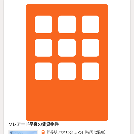
ソレアード早良の賃貸物件
野芥駅 バス
15
分 歩
2
分 （福岡七隈線）