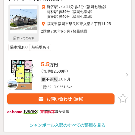
野芥駅 バス
11
分 歩
2
分 （福岡七隈線）
梅林駅 歩
39
分 （福岡七隈線）
賀茂駅 歩
40
分 （福岡七隈線）
福岡県福岡市早良区東入部２丁目11-25
2階建 / 30年6ヶ月 / 軽量鉄骨
すべての写真
駐車場あり
駐輪場あり
5.5
万円
（管理費2,500円）
不要
1.0ヶ月
敷
礼
1階 / 2LDK / 51.6㎡
お問い合わせ
（無料）
ほか提供
シャンポール入部のすべての部屋を見る