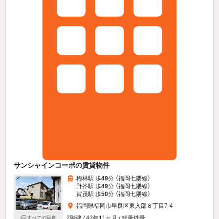
サンシャインコーポの賃貸物件
梅林駅 歩
49
分 （福岡七隈線）
野芥駅 歩
49
分 （福岡七隈線）
賀茂駅 歩
50
分 （福岡七隈線）
福岡県福岡市早良区東入部８丁目7-4
2階建 / 42年11ヶ月 / 軽量鉄骨
すべての写真