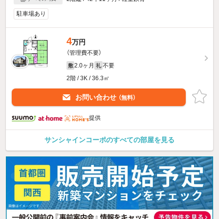
駐車場あり
4
万円
（管理費不要）
2.0ヶ月
不要
敷
礼
2階 / 3K / 36.3㎡
お問い合わせ
（無料）
提供
サンシャインコーポのすべての部屋を見る