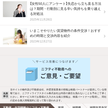
【女性50人にアンケート】失恋から立ち直る方法
は？期間・行動別に見る辛い気持ちを乗り越え
る対処法
2025年11月28日
いまこそやりたい賃貸物件の条件交渉！おすす
めの時期と交渉内容を紹介
2023年12月27日
他の人はこんな条件で絞り込んでいます！
人気のこだわり条件
バス・トイレ別
2階以上
駐車場あり
ペット相談
当サイトの物件及び不動産会社、外壁塗装業者の情報は検索パートナーが提供している情
報であり、ニフティライフスタイル株式会社は内容の責任を負わないことを予めご了承く
免責
事項
ださい。本サービス内でお客様が入力される個人情報は、検索パートナーが取得し、同社
洗濯機置場あり
独立洗面台
の定める個人情報規約に従って取り扱われます。
不動産・住宅情報のニフティ不動産
賃貸
福岡県
福岡市早良区