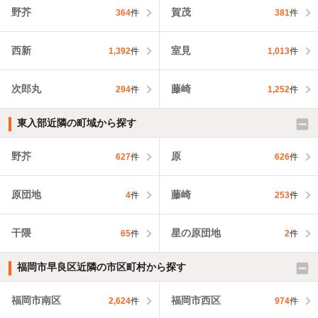
野芥
賀茂
364
件
381
件
西新
室見
1,392
件
1,013
件
次郎丸
藤崎
294
件
1,252
件
東入部近隣の町域から探す
野芥
原
627
件
626
件
原団地
藤崎
4
件
253
件
干隈
星の原団地
65
件
2
件
福岡市早良区近隣の市区町村から探す
福岡市南区
福岡市西区
2,624
件
974
件