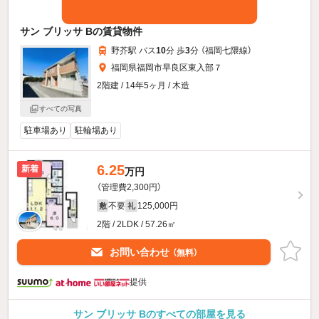
サン ブリッサ Bの賃貸物件
野芥駅 バス
10
分 歩
3
分 （福岡七隈線）
福岡県福岡市早良区東入部７
2階建 / 14年5ヶ月 / 木造
すべての写真
駐車場あり
駐輪場あり
6.25
新着
万円
（管理費2,300円）
不要
125,000円
敷
礼
2階 / 2LDK / 57.26㎡
お問い合わせ
（無料）
提供
サン ブリッサ Bのすべての部屋を見る