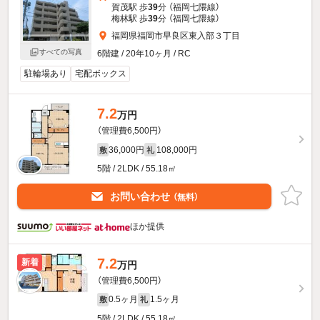
賀茂駅 歩
39
分 （福岡七隈線）
梅林駅 歩
39
分 （福岡七隈線）
福岡県福岡市早良区東入部３丁目
すべての写真
6階建 / 20年10ヶ月 / RC
駐輪場あり
宅配ボックス
7.2
万円
（管理費6,500円）
36,000円
108,000円
敷
礼
5階 / 2LDK / 55.18㎡
お問い合わせ
（無料）
ほか提供
7.2
新着
万円
（管理費6,500円）
0.5ヶ月
1.5ヶ月
敷
礼
5階 / 2LDK / 55.18㎡