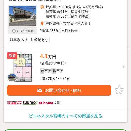
野芥駅 バス
10
分 歩
3
分 （福岡七隈線）
賀茂駅 歩
51
分 （福岡七隈線）
梅林駅 歩
53
分 （福岡七隈線）
福岡県福岡市早良区東入部２
2階建 / 33年1ヶ月 / 鉄骨
すべての写真
駐車場あり
駐輪場あり
4.1
新着
万円
（管理費2,200円）
不要
不要
敷
礼
1階 / 2DK / 39.74㎡
お問い合わせ
（無料）
提供
ビエネスタル宮崎のすべての部屋を見る