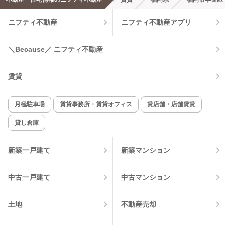
エアコンあり
都市ガス
ニフティ不動産
ニフティ不動産アプリ
温水洗浄便座
オートロック
＼Because／ ニフティ不動産
コンロ2口以上
追焚き機能
賃貸
TV付インターホン
角部屋
新着のみ
インターネット無料
月極駐車場
賃貸事務所・賃貸オフィス
貸店舗・店舗賃貸
貸し倉庫
該当件数:
物件一覧に反映
7
件
新築一戸建て
新築マンション
中古一戸建て
中古マンション
土地
不動産売却