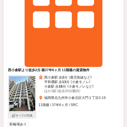
西小倉駅より徒歩2分 築37年6ヶ月 11階建の賃貸物件
西小倉駅 歩
2
分 （鹿児島線
など
）
平和通駅 歩
13
分 （小倉モノレ）
小倉駅 歩
16
分 （小倉モノレ
など
）
ほか1駅（徒歩20分圏内）
福岡県北九州市小倉北区大門２丁目3-19
11階建 / 37年6ヶ月 / SRC
すべての写真
駐輪場あり