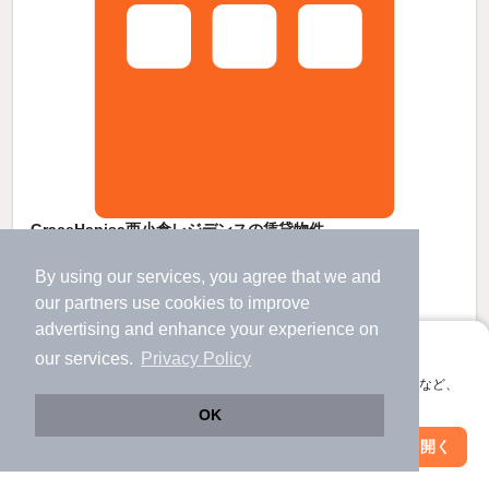
GraceHapisa西小倉レジデンスの賃貸物件
西小倉駅 歩
2
分 （鹿児島線
など
）
By using our services, you agree that we and
平和通駅 歩
14
分 （小倉モノレ）
小倉駅 歩
15
分 （小倉モノレ
など
）
our
partners
use cookies to improve
ほか1駅（徒歩20分圏内）
advertising and enhance your experience on
福岡県北九州市小倉北区大門２丁目
アプリに切り替えて、サクサクお部屋探し
our services.
Privacy Policy
9階建 / 5年6ヶ月 / ＲＣ
すべての写真
会員登録なしですぐ使える。マップ検索やお気に入り保存など、
アプリ限定の便利な機能が使えます！
駐輪場あり
宅配ボックス
OK
Web版で続行
アプリを開く
市区町村を変更
絞り込み条件を変更
8.1
万円