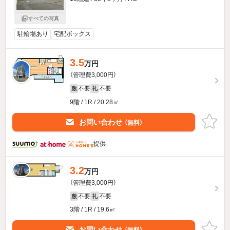
すべての写真
駐輪場あり
宅配ボックス
3.5
万円
（管理費3,000円）
不要
不要
敷
礼
9階 / 1R / 20.28㎡
お問い合わせ
（無料）
提供
3.2
万円
（管理費3,000円）
不要
不要
敷
礼
3階 / 1R / 19.6㎡
お問い合わせ