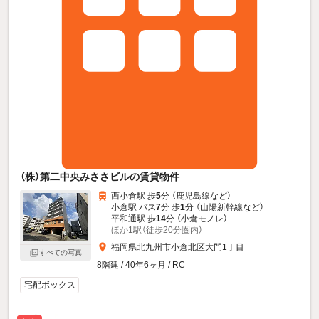
（株）第二中央みささビルの賃貸物件
西小倉駅 歩
5
分 （鹿児島線
など
）
小倉駅 バス
7
分 歩
1
分 （山陽新幹線
など
）
平和通駅 歩
14
分 （小倉モノレ）
ほか1駅（徒歩20分圏内）
福岡県北九州市小倉北区大門1丁目
すべての写真
8階建 / 40年6ヶ月 / RC
宅配ボックス