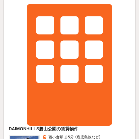
DAIMONHILLS勝山公園の賃貸物件
西小倉駅 歩
5
分 （鹿児島線
など
）