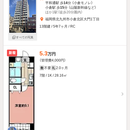
平和通駅 歩
14
分 （小倉モノレ）
小倉駅 歩
15
分 （山陽新幹線
など
）
ほか1駅（徒歩20分圏内）
福岡県北九州市小倉北区大門1丁目
13階建 / 5年7ヶ月 / RC
すべての写真
5.3
新着
万円
（管理費4,000円）
不要
2.0ヶ月
敷
礼
7階 / 1K / 28.16㎡