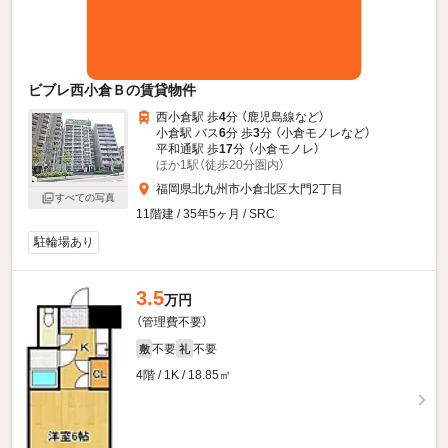
ビブレ西小倉Ｂの賃貸物件
西小倉駅 歩
4
分 （鹿児島線
など
）
小倉駅 バス
6
分 歩
3
分 （小倉モノレ
など
）
平和通駅 歩
17
分 （小倉モノレ）
ほか1駅（徒歩20分圏内）
福岡県北九州市小倉北区大門2丁目
すべての写真
11階建 / 35年5ヶ月 / SRC
駐輪場あり
3.5
万円
（管理費不要）
不要
不要
敷
礼
4階 / 1K / 18.85㎡