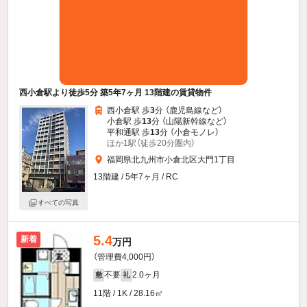
西小倉駅より徒歩5分 築5年7ヶ月 13階建の賃貸物件
西小倉駅 歩
3
分 （鹿児島線
など
）
小倉駅 歩
13
分 （山陽新幹線
など
）
平和通駅 歩
13
分 （小倉モノレ）
ほか1駅（徒歩20分圏内）
福岡県北九州市小倉北区大門1丁目
13階建 / 5年7ヶ月 / RC
すべての写真
5.4
新着
万円
（管理費4,000円）
不要
2.0ヶ月
敷
礼
11階 / 1K / 28.16㎡