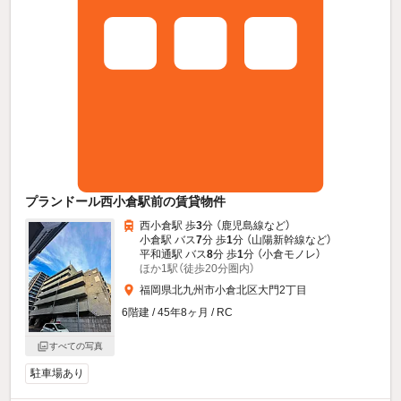
プランドール西小倉駅前の賃貸物件
西小倉駅 歩
3
分 （鹿児島線
など
）
小倉駅 バス
7
分 歩
1
分 （山陽新幹線
など
）
平和通駅 バス
8
分 歩
1
分 （小倉モノレ）
ほか1駅（徒歩20分圏内）
福岡県北九州市小倉北区大門2丁目
6階建 / 45年8ヶ月 / RC
すべての写真
駐車場あり