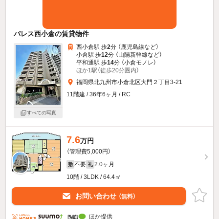
パレス西小倉の賃貸物件
西小倉駅 歩
2
分 （鹿児島線
など
）
小倉駅 歩
12
分 （山陽新幹線
など
）
平和通駅 歩
14
分 （小倉モノレ）
ほか1駅（徒歩20分圏内）
福岡県北九州市小倉北区大門２丁目3-21
11階建 / 36年6ヶ月 / RC
すべての写真
7.6
万円
（管理費5,000円）
不要
2.0ヶ月
敷
礼
10階 / 3LDK / 64.4㎡
お問い合わせ
（無料）
ほか提供