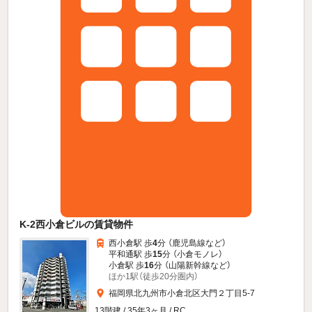
K-2西小倉ビルの賃貸物件
西小倉駅 歩
4
分 （鹿児島線
など
）
平和通駅 歩
15
分 （小倉モノレ）
小倉駅 歩
16
分 （山陽新幹線
など
）
ほか1駅（徒歩20分圏内）
福岡県北九州市小倉北区大門２丁目5-7
13階建 / 35年3ヶ月 / RC