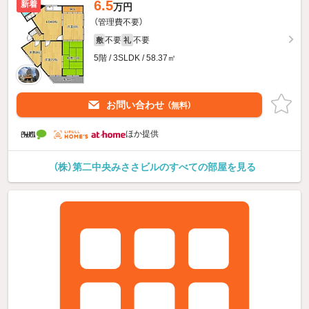
6.5
新着
万円
（管理費不要）
不要
不要
敷
礼
5階 / 3SLDK / 58.37㎡
お問い合わせ
（無料）
ほか提供
（株）第二中央みささビルのすべての部屋を見る