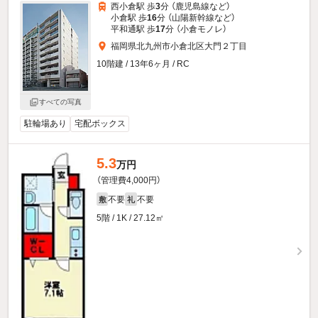
西小倉駅 歩
3
分 （鹿児島線
など
）
小倉駅 歩
16
分 （山陽新幹線
など
）
平和通駅 歩
17
分 （小倉モノレ）
福岡県北九州市小倉北区大門２丁目
10階建 / 13年6ヶ月 / RC
すべての写真
駐輪場あり
宅配ボックス
5.3
万円
（管理費4,000円）
不要
不要
敷
礼
5階 / 1K / 27.12㎡