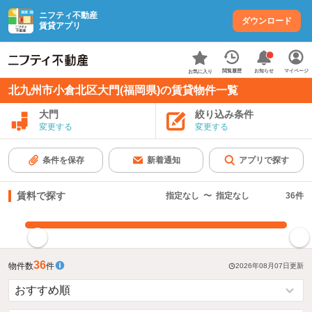
ニフティ不動産
ダウンロード
賃貸アプリ
お知らせ
閲覧履歴
マイページ
お気に入り
北九州市小倉北区大門(福岡県)の賃貸物件一覧
大門
絞り込み条件
変更する
変更する
条件を保存
新着通知
アプリで探す
賃料で探す
指定なし
〜
指定なし
36
件
指定した賃料で絞り込む
36
物件数
件
2026年08月07日
更新