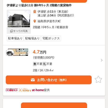
伊達駅より徒歩11分 築6年5ヶ月 2階建の賃貸物件
伊達駅 歩
11
分 （東北線）
瀬上駅 歩
34
分 （阿武隈急行）
福島県伊達市片町
2階建 / 6年5ヶ月 / 軽量鉄骨
すべての写真
駐車場あり
駐輪場あり
宅配ボックス
4.7
万円
（管理費3,000円）
不要
不要
敷
礼
2階 / 1K / 29.4㎡
お問い合わせ
（無料）
提供