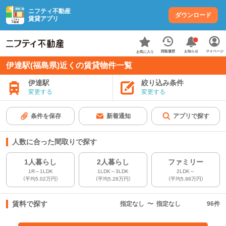
ニフティ不動産
ダウンロード
賃貸アプリ
お知らせ
閲覧履歴
マイページ
お気に入り
伊達駅(福島県)近くの賃貸物件一覧
伊達駅
絞り込み条件
変更する
変更する
条件を保存
新着通知
アプリで探す
人数に合った間取りで探す
1人暮らし
2人暮らし
ファミリー
1R～1LDK
1LDK～3LDK
2LDK～
（平均5.02万円）
（平均5.28万円）
（平均5.98万円）
賃料で探す
指定なし
〜
指定なし
96
件