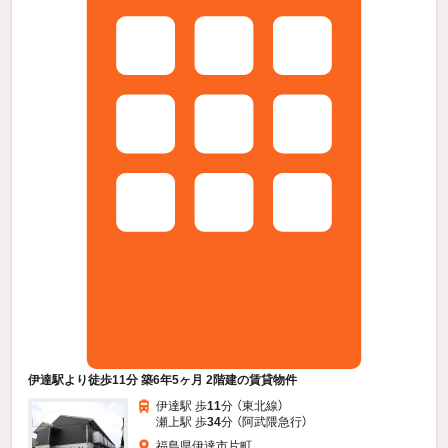
伊達駅より徒歩11分 築6年5ヶ月 2階建の賃貸物件
伊達駅 歩
11
分 （東北線）
瀬上駅 歩
34
分 （阿武隈急行）
福島県伊達市片町