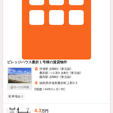
ビレッジハウス桑折１号棟の賃貸物件
伊達駅 歩
54
分 （東北線）
桑折駅 バス
3
分 歩
6
分 （東北線）
藤田駅 歩
54
分 （東北線）
福島県伊達郡桑折町上郡3-3
すべての写真
5階建 / 44年3ヶ月 / RC
駐車場あり
4.3
万円