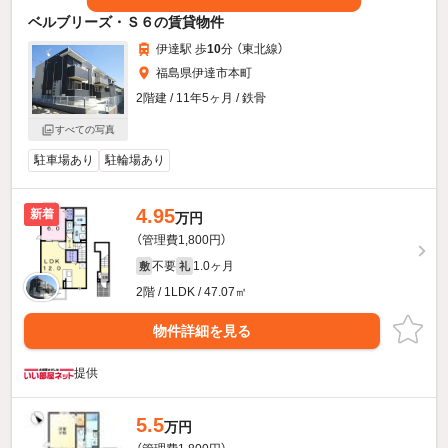
ベルブリーズ・Ｓ６の賃貸物件
伊達駅 歩
10
分 （東北線）
福島県伊達市本町
2階建 / 11年5ヶ月 / 鉄骨
すべての写真
駐車場あり
駐輪場あり
4.95
新着
万円
（管理費1,800円）
不要
1.0ヶ月
敷
礼
2階 / 1LDK / 47.07㎡
物件詳細を見る
提供
5.5
万円