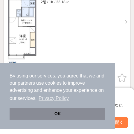
2階 / 1K / 23.18㎡
By using our services, you agree that we and
物件詳細を見る
our
partners
use cookies to improve
advertising and enhance your experience on
提供
アプリに切り替えて、サクサクお部屋探し
our services.
Privacy Policy
レオパレス伊達のすべての部屋を見る
会員登録なしですぐ使える。マップ検索やお気に入り保存など、
アプリ限定の便利な機能が使えます！
OK
Web版で続行
アプリを開く
駅・沿線を変更
絞り込み条件を変更