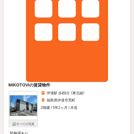
MIKOTOVIの賃貸物件
伊達駅 歩
21
分 （東北線）
福島県伊達市荒町
2階建 / 5年2ヶ月 / 木造
すべての写真
駐輪場あり