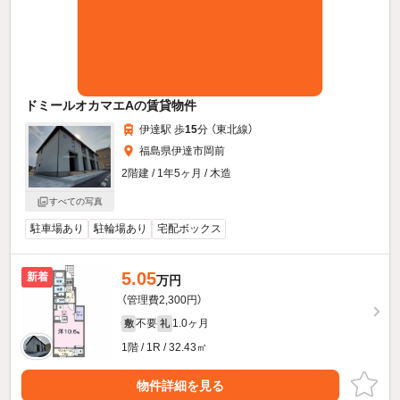
ドミールオカマエAの賃貸物件
伊達駅 歩
15
分 （東北線）
福島県伊達市岡前
2階建 / 1年5ヶ月 / 木造
すべての写真
駐車場あり
駐輪場あり
宅配ボックス
5.05
新着
万円
（管理費2,300円）
不要
1.0ヶ月
敷
礼
1階 / 1R / 32.43㎡
物件詳細を見る