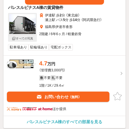
パレスルピナスA棟の賃貸物件
伊達駅 歩
2
分 （東北線）
瀬上駅 バス
5
分 歩
14
分 （阿武隈急行）
福島県伊達市沓形
2階建 / 6年6ヶ月 / 軽量鉄骨
すべての写真
駐車場あり
駐輪場あり
宅配ボックス
4.7
万円
（管理費3,000円）
不要
不要
敷
礼
1階 / 1K / 29.4㎡
お問い合わせ
（無料）
ほか提供
パレスルピナスA棟のすべての部屋を見る