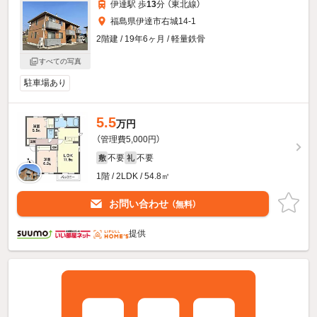
伊達駅 歩
13
分 （東北線）
福島県伊達市右城14-1
2階建 / 19年6ヶ月 / 軽量鉄骨
すべての写真
駐車場あり
5.5
万円
（管理費5,000円）
不要
不要
敷
礼
1階 / 2LDK / 54.8㎡
お問い合わせ
（無料）
提供