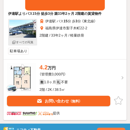
伊達駅よりバス15分 徒歩3分 築33年2ヶ月 2階建の賃貸物件
伊達駅 バス
15
分 歩
3
分 （東北線）
福島県伊達市梨子木町22-2
2階建 / 33年2ヶ月 / 軽量鉄骨
すべての写真
駐車場あり
4.2
万円
（管理費3,000円）
1.0ヶ月
不要
敷
礼
2階 / 2K / 38.5㎡
お問い合わせ
（無料）
提供
ニフティ不動産