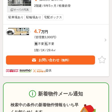
2階建 / 6年5ヶ月 / 軽量鉄骨
すべての写真
駐車場あり
駐輪場あり
宅配ボックス
4.7
万円
（管理費3,000円）
不要
不要
敷
礼
1階 / 1K / 29.4㎡
お問い合わせ
（無料）
提供
新着物件メール通知
検索中の条件の新着物件情報をいち早
くお知らせします