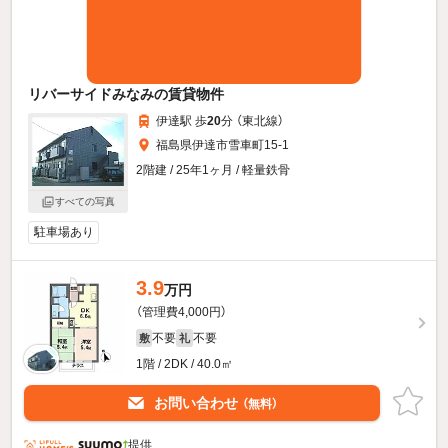
リバーサイドみなみの賃貸物件
伊達駅 歩
20
分 （東北線）
福島県伊達市雪車町15-1
2階建 / 25年1ヶ月 / 軽量鉄骨
すべての写真
駐車場あり
3.9
万円
（管理費4,000円）
不要
不要
敷
礼
1階 / 2DK / 40.0㎡
お問い合わせ
（無料）
提供