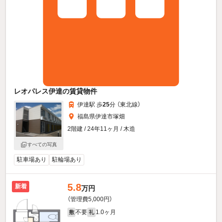
レオパレス伊達の賃貸物件
伊達駅 歩
25
分 （東北線）
福島県伊達市塚畑
2階建 / 24年11ヶ月 / 木造
すべての写真
駐車場あり
駐輪場あり
5.8
新着
万円
（管理費5,000円）
不要
1.0ヶ月
敷
礼