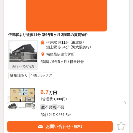
伊達駅より徒歩11分 築6年5ヶ月 2階建の賃貸物件
伊達駅 歩
11
分 （東北線）
瀬上駅 歩
34
分 （阿武隈急行）
福島県伊達市片町
2階建 / 6年5ヶ月 / 軽量鉄骨
すべての写真
駐輪場あり
宅配ボックス
6.7
万円
（管理費3,000円）
不要
不要
敷
礼
2階 / 2LDK / 61.5㎡
お問い合わせ
（無料）