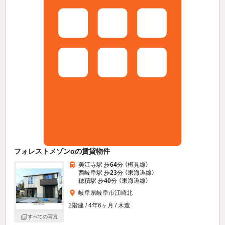
フォレストメゾンαの賃貸物件
美江寺駅 歩
64
分 （樽見線）
西岐阜駅 歩
23
分 （東海道線）
穂積駅 歩
40
分 （東海道線）
岐阜県岐阜市江崎北
2階建 / 4年6ヶ月 / 木造
すべての写真