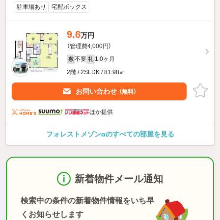
駐車場あり
宅配ボックス
9.6
万円
（管理費4,000円）
不要
1.0ヶ月
敷
礼
2階 / 2SLDK / 81.98㎡
お問い合わせ
（無料）
ほか提供
フォレストメゾンαのすべての部屋を見る
新着物件メール通知
検索中の条件の新着物件情報をいち早
くお知らせします