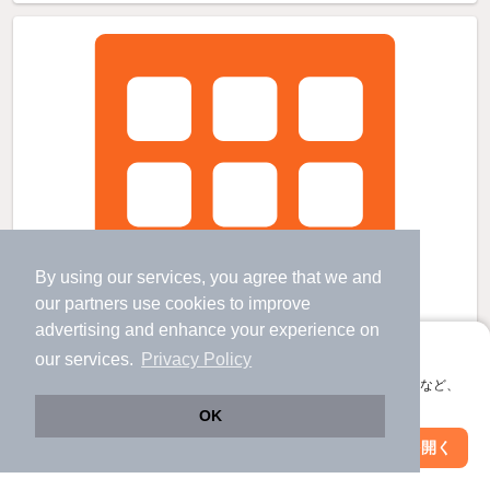
By using our services, you agree that we and
our
partners
use cookies to improve
advertising and enhance your experience on
アプリに切り替えて、サクサクお部屋探し
our services.
Privacy Policy
会員登録なしですぐ使える。マップ検索やお気に入り保存など、
アプリ限定の便利な機能が使えます！
OK
Web版で続行
アプリを開く
駅・沿線を変更
絞り込み条件を変更
サニーフラットの賃貸物件