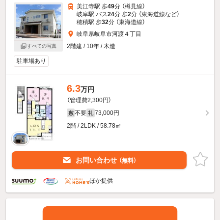
美江寺駅 歩
49
分 （樽見線）
岐阜駅 バス
24
分 歩
2
分 （東海道線
など
）
穂積駅 歩
32
分 （東海道線）
岐阜県岐阜市河渡４丁目
2階建 / 10年 / 木造
すべての写真
駐車場あり
6.3
万円
（管理費2,300円）
不要
73,000円
敷
礼
2階 / 2LDK / 58.78㎡
お問い合わせ
（無料）
ほか提供