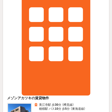
メゾンアカツキの賃貸物件
美江寺駅 歩
30
分 （樽見線）
穂積駅 バス
10
分 歩
5
分 （東海道線）