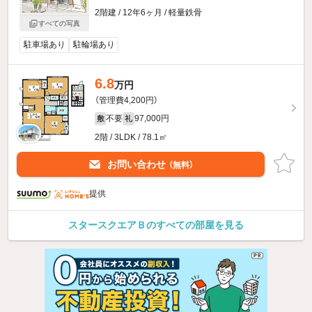
2階建 / 12年6ヶ月 / 軽量鉄骨
すべての写真
駐車場あり
駐輪場あり
6.8
万円
（管理費4,200円）
不要
97,000円
敷
礼
2階 / 3LDK / 78.1㎡
お問い合わせ
（無料）
提供
スタースクエアＢのすべての部屋を見る