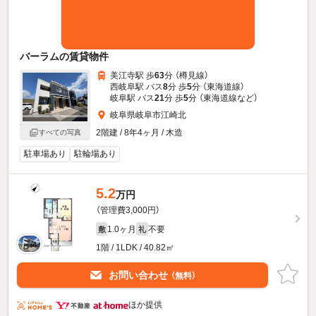
バーラムの賃貸物件
美江寺駅 歩
63
分 （樽見線）
西岐阜駅 バス
8
分 歩
5
分 （東海道線）
岐阜駅 バス
21
分 歩
5
分 （東海道線
など
）
岐阜県岐阜市江崎北
2階建 / 8年4ヶ月 / 木造
すべての写真
駐車場あり
駐輪場あり
5.2
万円
（管理費3,000円）
1.0ヶ月
不要
敷
礼
1階 / 1LDK / 40.82㎡
お問い合わせ
（無料）
ほか提供