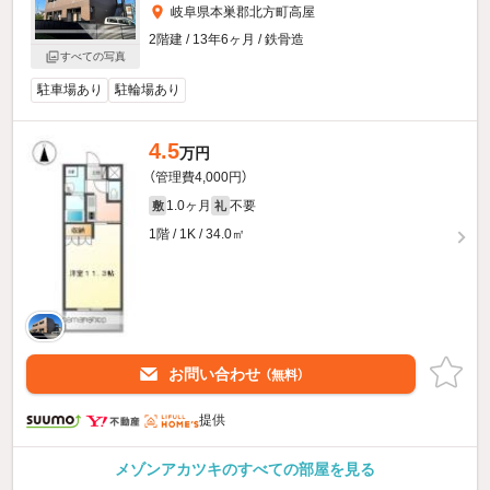
岐阜県本巣郡北方町高屋
2階建 / 13年6ヶ月 / 鉄骨造
すべての写真
駐車場あり
駐輪場あり
4.5
万円
（管理費4,000円）
1.0ヶ月
不要
敷
礼
1階 / 1K / 34.0㎡
お問い合わせ
（無料）
提供
メゾンアカツキのすべての部屋を見る