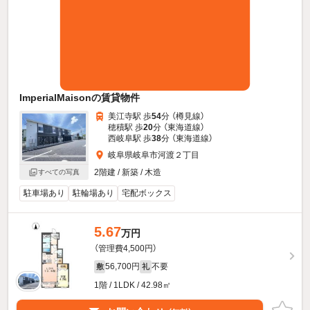
ImperialMaisonの賃貸物件
美江寺駅 歩
54
分 （樽見線）
穂積駅 歩
20
分 （東海道線）
西岐阜駅 歩
38
分 （東海道線）
岐阜県岐阜市河渡２丁目
2階建 / 新築 / 木造
すべての写真
駐車場あり
駐輪場あり
宅配ボックス
5.67
万円
（管理費4,500円）
56,700円
不要
敷
礼
1階 / 1LDK / 42.98㎡