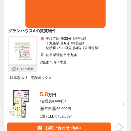
グランハウスAの賃貸物件
美江寺駅 歩
32
分 （樽見線）
十九条駅 歩
6
分 （樽見線）
穂積駅 バス
13
分 歩
4
分 （東海道線）
岐阜県瑞穂市十九条
2階建 / 5年 / 木造
すべての写真
駐車場あり
宅配ボックス
5.8
万円
（管理費4,600円）
不要
68,000円
敷
礼
1階 / 1LDK / 52.38㎡
お問い合わせ
（無料）