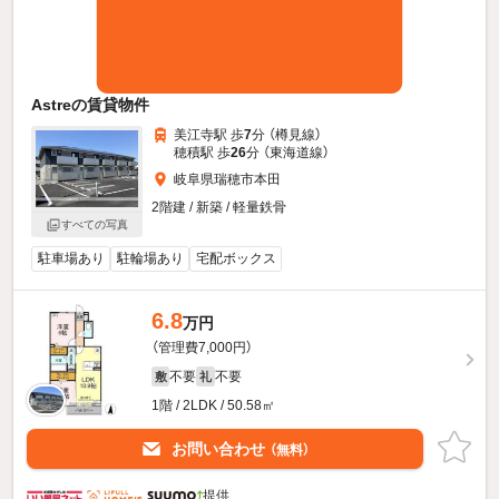
Astreの賃貸物件
美江寺駅 歩
7
分 （樽見線）
穂積駅 歩
26
分 （東海道線）
岐阜県瑞穂市本田
2階建 / 新築 / 軽量鉄骨
すべての写真
駐車場あり
駐輪場あり
宅配ボックス
6.8
万円
（管理費7,000円）
不要
不要
敷
礼
1階 / 2LDK / 50.58㎡
お問い合わせ
（無料）
提供