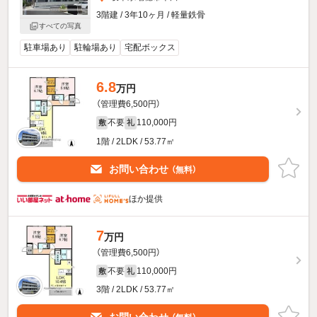
3階建 / 3年10ヶ月 / 軽量鉄骨
すべての写真
駐車場あり
駐輪場あり
宅配ボックス
6.8
万円
（管理費6,500円）
不要
110,000円
敷
礼
1階 / 2LDK / 53.77㎡
お問い合わせ
（無料）
ほか提供
7
万円
（管理費6,500円）
不要
110,000円
敷
礼
3階 / 2LDK / 53.77㎡