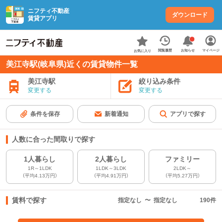
ニフティ不動産
ダウンロード
賃貸アプリ
お知らせ
閲覧履歴
マイページ
お気に入り
美江寺駅(岐阜県)近くの賃貸物件一覧
美江寺駅
絞り込み条件
変更する
変更する
条件を保存
新着通知
アプリで探す
人数に合った間取りで探す
1人暮らし
2人暮らし
ファミリー
1R～1LDK
1LDK～3LDK
2LDK～
（平均4.13万円）
（平均4.91万円）
（平均5.27万円）
賃料で探す
指定なし
〜
指定なし
190
件