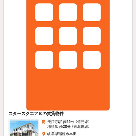
スタースクエアＢの賃貸物件
美江寺駅 歩
29
分 （樽見線）
穂積駅 歩
28
分 （東海道線）
岐阜県瑞穂市本田