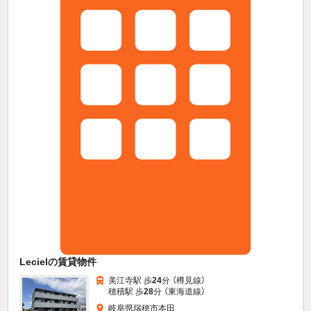
Lecielの賃貸物件
美江寺駅 歩
24
分 （樽見線）
穂積駅 歩
28
分 （東海道線）
岐阜県瑞穂市本田