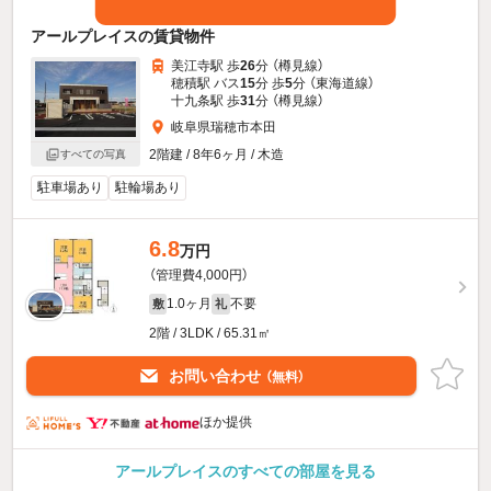
アールプレイスの賃貸物件
美江寺駅 歩
26
分 （樽見線）
穂積駅 バス
15
分 歩
5
分 （東海道線）
十九条駅 歩
31
分 （樽見線）
岐阜県瑞穂市本田
2階建 / 8年6ヶ月 / 木造
すべての写真
駐車場あり
駐輪場あり
6.8
万円
（管理費4,000円）
1.0ヶ月
不要
敷
礼
2階 / 3LDK / 65.31㎡
お問い合わせ
（無料）
ほか提供
アールプレイスのすべての部屋を見る