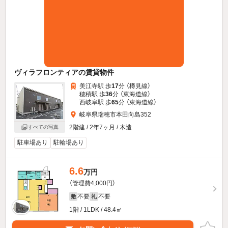
ヴィラフロンティアの賃貸物件
美江寺駅 歩
17
分 （樽見線）
穂積駅 歩
36
分 （東海道線）
西岐阜駅 歩
65
分 （東海道線）
岐阜県瑞穂市本田向島352
2階建 / 2年7ヶ月 / 木造
すべての写真
駐車場あり
駐輪場あり
6.6
万円
（管理費4,000円）
不要
不要
敷
礼
1階 / 1LDK / 48.4㎡