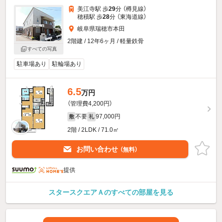
美江寺駅 歩
29
分 （樽見線）
穂積駅 歩
28
分 （東海道線）
岐阜県瑞穂市本田
2階建 / 12年6ヶ月 / 軽量鉄骨
すべての写真
駐車場あり
駐輪場あり
6.5
万円
（管理費4,200円）
不要
97,000円
敷
礼
2階 / 2LDK / 71.0㎡
お問い合わせ
（無料）
提供
スタースクエアＡのすべての部屋を見る