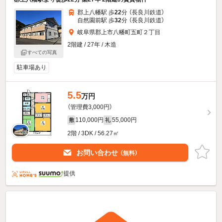
郡上八幡駅 歩
22
分 （長良川鉄道）
自然園前駅 歩
32
分 （長良川鉄道）
岐阜県郡上市八幡町五町２丁目
2階建 / 27年 / 木造
すべての写真
駐車場あり
5.5
万円
（管理費3,000円）
110,000円
55,000円
敷
礼
2階 / 3DK / 56.27㎡
お問い合わせ
（無料）
提供