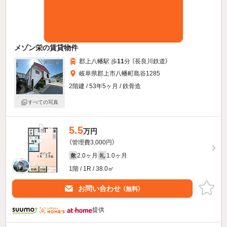
メゾン栄の賃貸物件
郡上八幡駅 歩
11
分 （長良川鉄道）
岐阜県郡上市八幡町島谷1285
2階建 / 53年5ヶ月 / 鉄骨造
すべての写真
5.5
万円
（管理費3,000円）
2.0ヶ月
1.0ヶ月
敷
礼
1階 / 1R / 38.0㎡
お問い合わせ
（無料）
提供