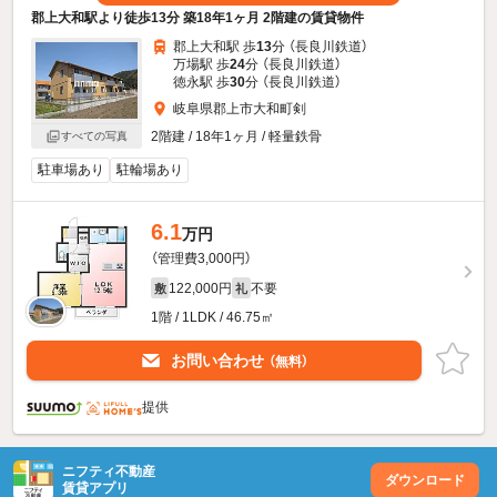
郡上大和駅より徒歩13分 築18年1ヶ月 2階建の賃貸物件
郡上大和駅 歩
13
分 （長良川鉄道）
万場駅 歩
24
分 （長良川鉄道）
徳永駅 歩
30
分 （長良川鉄道）
岐阜県郡上市大和町剣
2階建 / 18年1ヶ月 / 軽量鉄骨
すべての写真
駐車場あり
駐輪場あり
6.1
万円
（管理費3,000円）
122,000円
不要
敷
礼
1階 / 1LDK / 46.75㎡
お問い合わせ
（無料）
提供
ニフティ不動産
ダウンロード
賃貸アプリ