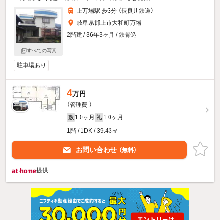
上万場駅 歩
3
分 （長良川鉄道）
岐阜県郡上市大和町万場
2階建 / 36年3ヶ月 / 鉄骨造
すべての写真
駐車場あり
4
万円
（管理費-）
1.0ヶ月
1.0ヶ月
敷
礼
1階 / 1DK / 39.43㎡
お問い合わせ
（無料）
提供