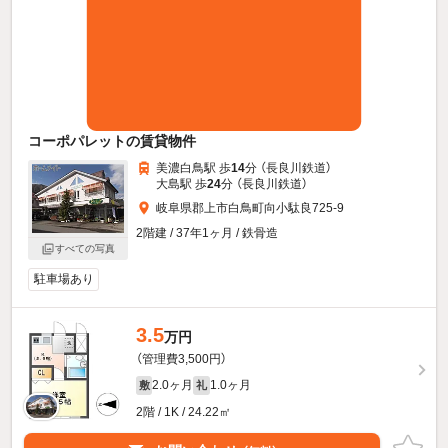
コーポパレットの賃貸物件
美濃白鳥駅 歩
14
分 （長良川鉄道）
大島駅 歩
24
分 （長良川鉄道）
岐阜県郡上市白鳥町向小駄良725-9
2階建 / 37年1ヶ月 / 鉄骨造
すべての写真
駐車場あり
3.5
万円
（管理費3,500円）
2.0ヶ月
1.0ヶ月
敷
礼
2階 / 1K / 24.22㎡