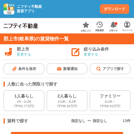
ニフティ不動産
ダウンロード
賃貸アプリ
お知らせ
閲覧履歴
マイページ
お気に入り
郡上市(岐阜県)の賃貸物件一覧
郡上市
絞り込み条件
変更する
変更する
条件を保存
新着通知
アプリで探す
人数に合った間取りで探す
1人暮らし
2人暮らし
ファミリー
1R～1LDK
1LDK～3LDK
2LDK～
（平均4.77万円）
（平均6.36万円）
（平均6.63万円）
賃料で探す
指定なし
〜
指定なし
13
件