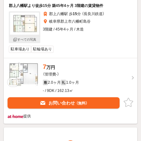
郡上八幡駅より徒歩15分 築45年4ヶ月 3階建の賃貸物件
郡上八幡駅 歩
15
分 （長良川鉄道）
岐阜県郡上市八幡町島谷
3階建 / 45年4ヶ月 / 木造
すべての写真
駐車場あり
駐輪場あり
7
万円
（管理費-）
2.0ヶ月
1.0ヶ月
敷
礼
- / 9DK / 162.13㎡
お問い合わせ
（無料）
提供