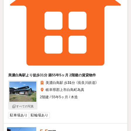
美濃白鳥駅より徒歩31分 築55年5ヶ月 2階建の賃貸物件
美濃白鳥駅 歩
31
分 （長良川鉄道）
岐阜県郡上市白鳥町為真
2階建 / 55年5ヶ月 / 木造
すべての写真
駐車場あり
駐輪場あり