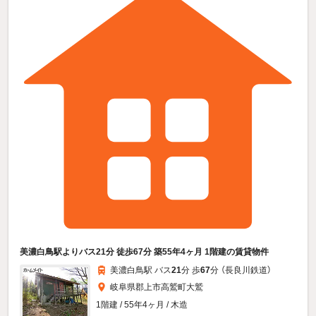
美濃白鳥駅よりバス21分 徒歩67分 築55年4ヶ月 1階建の賃貸物件
美濃白鳥駅 バス
21
分 歩
67
分 （長良川鉄道）
岐阜県郡上市高鷲町大鷲
1階建 / 55年4ヶ月 / 木造