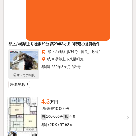
郡上八幡駅より徒歩39分 築29年8ヶ月 3階建の賃貸物件
郡上八幡駅 歩
39
分 （長良川鉄道）
岐阜県郡上市八幡町旭
3階建 / 29年8ヶ月 / 鉄骨
すべての写真
駐車場あり
4.3
万円
（管理費10,000円）
100,000円
不要
敷
礼
3階 / 2DK / 57.92㎡