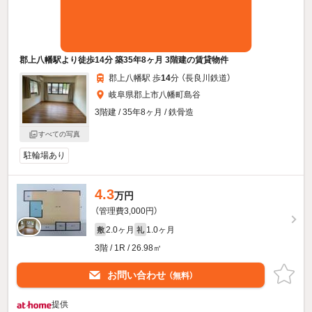
郡上八幡駅より徒歩14分 築35年8ヶ月 3階建の賃貸物件
郡上八幡駅 歩
14
分 （長良川鉄道）
岐阜県郡上市八幡町島谷
3階建 / 35年8ヶ月 / 鉄骨造
すべての写真
駐輪場あり
4.3
万円
（管理費3,000円）
2.0ヶ月
1.0ヶ月
敷
礼
3階 / 1R / 26.98㎡
お問い合わせ
（無料）
提供