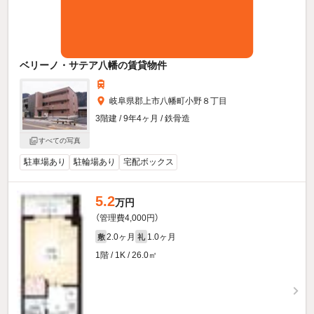
ベリーノ・サテア八幡の賃貸物件
岐阜県郡上市八幡町小野８丁目
3階建 / 9年4ヶ月 / 鉄骨造
すべての写真
駐車場あり
駐輪場あり
宅配ボックス
5.2
万円
（管理費4,000円）
2.0ヶ月
1.0ヶ月
敷
礼
1階 / 1K / 26.0㎡