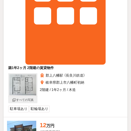
築1年2ヶ月 2階建の賃貸物件
郡上八幡駅 （長良川鉄道）
岐阜県郡上市八幡町初納
2階建 / 1年2ヶ月 / 木造
すべての写真
駐車場あり
駐輪場あり
12
万円