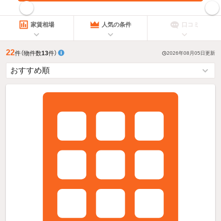
指定した賃料で絞り込む
家賃相場
人気の条件
口コミ
22
件
（物件数
13
件）
2026年08月05日
更新