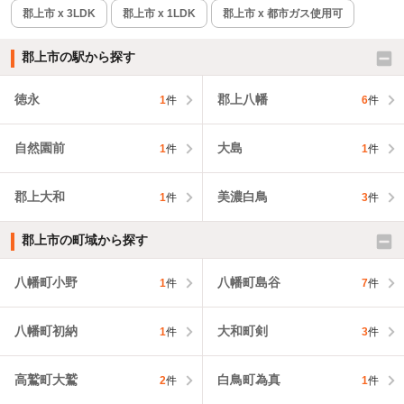
郡上市 x 3LDK
郡上市 x 1LDK
郡上市 x 都市ガス使用可
郡上市の駅から探す
徳永
郡上八幡
1
件
6
件
自然園前
大島
1
件
1
件
郡上大和
美濃白鳥
1
件
3
件
郡上市の町域から探す
八幡町小野
八幡町島谷
1
件
7
件
八幡町初納
大和町剣
1
件
3
件
高鷲町大鷲
白鳥町為真
2
件
1
件