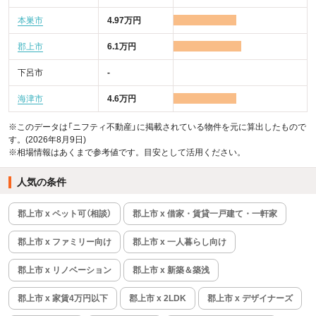
本巣市
4.97万円
郡上市
6.1万円
下呂市
-
海津市
4.6万円
※このデータは「ニフティ不動産」に掲載されている物件を元に算出したもので
す。(2026年8月9日)
※相場情報はあくまで参考値です。目安として活用ください。
人気の条件
郡上市 x ペット可（相談）
郡上市 x 借家・賃貸一戸建て・一軒家
郡上市 x ファミリー向け
郡上市 x 一人暮らし向け
郡上市 x リノベーション
郡上市 x 新築＆築浅
郡上市 x 家賃4万円以下
郡上市 x 2LDK
郡上市 x デザイナーズ