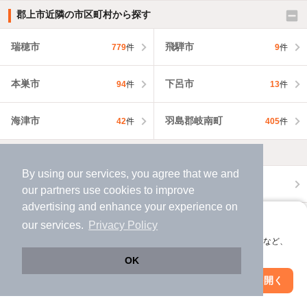
郡上市近隣の市区町村から探す
瑞穂市
飛騨市
779
件
9
件
本巣市
下呂市
94
件
13
件
海津市
羽島郡岐南町
42
件
405
件
不動産会社・不動産屋から探す
By using our services, you agree that we and
郡上市の不動産会社・不動産屋から探す
our
partners
use cookies to improve
advertising and enhance your experience on
岐阜県の不動産会社・不動産屋から探す
アプリに切り替えて、サクサクお部屋探し
our services.
Privacy Policy
会員登録なしですぐ使える。マップ検索やお気に入り保存など、
外壁塗装の業者を探す
アプリ限定の便利な機能が使えます！
OK
Web版で続行
アプリを開く
郡上市で外壁塗装の業者を探す
市区町村を変更
絞り込み条件を変更