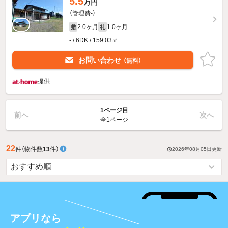
5.5
万円
（管理費-）
2.0ヶ月
1.0ヶ月
敷
礼
- / 6DK / 159.03㎡
お問い合わせ
（無料）
提供
1ページ目
前へ
次へ
全1ページ
22
件
（物件数
13
件）
2026年08月05日
更新
アプリなら