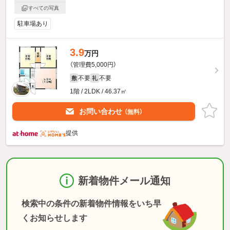
すべての写真
駐車場あり
3.9
万円
（管理費5,000円）
不要
不要
敷
礼
1階 / 2LDK / 46.37㎡
お問い合わせ
（無料）
提供
新着物件メール通知
検索中の条件の新着物件情報をいち早
くお知らせします