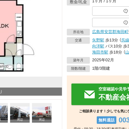
1ヶ月 / 1ヶ月
敷金/礼金
広島県
安芸郡海田町
所在地
矢野駅
歩13分
（
呉
交通
向洋駅
バス10分
歩
海田市駅
歩18分
（
2025年02月
築年月
1階/3階建
階数/階建
空室確認や見学
り
不動産会
ご相談承ります！少しでも気に
00
無料通話
観
周辺
周辺