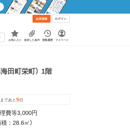
会員登録
ログイン
お気に入り
保存した条件
閲覧履歴
マイページ
海田町栄町） 1階
5
まであと
日
理費等3,000円
積：28.6㎡）