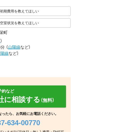
初期費用を教えてほしい
空室状況を教えてほしい
栄町
線
）
3分
（
山陽線
など
）
山陽線
など
）
予約など
社に相談する
（無料）
なったら、お気軽にお電話ください。
37-634-00770
外観
周辺
周辺