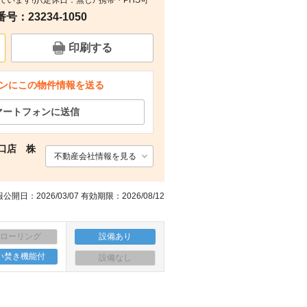
しています!))（定休日：無し） 携帯・PHS可
：23234-1050
印刷する
ンにこの物件情報を送る
マートフォンに送信
口店 株
不動産会社情報を見る
公開日：2026/03/07 有効期限：2026/08/12
フローリング
設備あり
い焚き機能付
設備なし