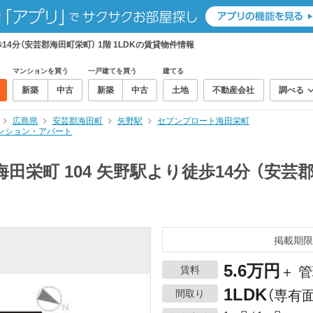
14分（安芸郡海田町栄町） 1階 1LDKの賃貸物件情報
マンションを買う
一戸建てを買う
建てる
新築
中古
新築
中古
土地
不動産会社
調べる
広島県
安芸郡海田町
矢野駅
セブンプロート海田栄町
マンション・アパート
栄町 104 矢野駅より徒歩14分 （安芸郡
掲載期限
5.6万円
賃料
＋ 管
1LDK
間取り
（専有面