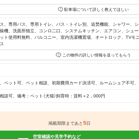
駐車場について詳しく教えてほしい
ス、専用バス、専用トイレ、バス・トイレ別、追焚機能、シャワー、シ
燥機、洗面所独立、コンロ二口、システムキッチン、エアコン、シュー
ット使用料無料、バルコニー、室内洗濯機置場、オートロック、TVモ
ス
この物件の詳しい情報を送ってもらう
、ペット可、ペット相談、初期費用カード決済可、ルームシェア不可、
相談可、備考：ペット（犬猫）飼育時：賃料＋2，000円
5
掲載期限まであと
日
空室確認や見学予約など