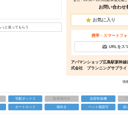
受付：09:30～18:30((駐車場完備
お問い合わせ番号
間取り
お気に入り
もっと送ってもらう
携帯・スマートフォ
URLをス
アパマンショップ広島駅新幹線
式会社 プランニングサプライ
情報
宅配ボックス
駐車場付き
浴室乾燥機
上
オートロック
南向き
ペット相談可
追