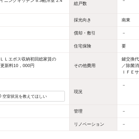
ニングキッチン 8.3帖洋室 2.4
－
総戸数
採光向き
南東
償却・敷引
－
住宅保険
要
ＬＬエポス収納初回総家賃の
鍵交換代
更新料10，000円
その他費用
／除菌消
ＩＦＥサ
－
現況
空室状況を教えてほしい
管理
－
リノベーション
－