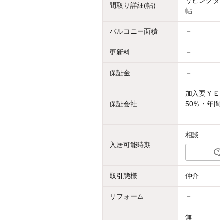
リビングダイ
間取り詳細(帖)
帖
バルコニー面積
－
更新料
－
保証金
－
加入要ＹＥ
保証会社
50％・年間
相談
入居可能時期
取引態様
仲介
リフォーム
－
無