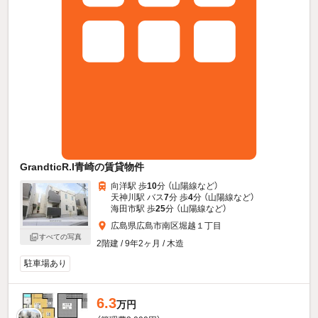
GrandticR.I青崎の賃貸物件
向洋駅 歩
10
分 （山陽線
など
）
天神川駅 バス
7
分 歩
4
分 （山陽線
など
）
海田市駅 歩
25
分 （山陽線
など
）
広島県広島市南区堀越１丁目
すべての写真
2階建 / 9年2ヶ月 / 木造
駐車場あり
6.3
万円