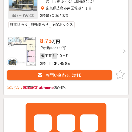
海田市駅 歩
25
分 （山陽線
など
）
広島県広島市南区堀越１丁目
3階建 / 新築 / 木造
すべての写真
駐車場あり
駐輪場あり
宅配ボックス
8.75
万円
（管理費3,900円）
不要
1.0ヶ月
敷
礼
3階 / 1LDK / 45.8㎡
お問い合わせ
（無料）
ほか提供