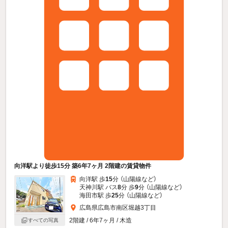
向洋駅より徒歩15分 築6年7ヶ月 2階建の賃貸物件
向洋駅 歩
15
分 （山陽線
など
）
天神川駅 バス
8
分 歩
9
分 （山陽線
など
）
海田市駅 歩
25
分 （山陽線
など
）
広島県広島市南区堀越3丁目
2階建 / 6年7ヶ月 / 木造
すべての写真