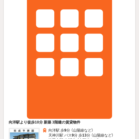
向洋駅より徒歩10分 新築 3階建の賃貸物件
向洋駅 歩
9
分 （山陽線
など
）
天神川駅 バス
9
分 歩
13
分 （山陽線
など
）