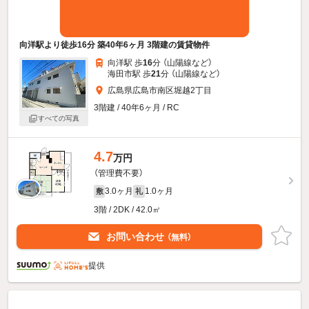
向洋駅より徒歩16分 築40年6ヶ月 3階建の賃貸物件
向洋駅 歩
16
分 （山陽線
など
）
海田市駅 歩
21
分 （山陽線
など
）
広島県広島市南区堀越2丁目
3階建 / 40年6ヶ月 / RC
すべての写真
4.7
万円
（管理費不要）
3.0ヶ月
1.0ヶ月
敷
礼
3階 / 2DK / 42.0㎡
お問い合わせ
（無料）
提供