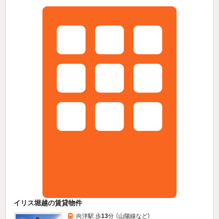
イリス堀越の賃貸物件
向洋駅 歩
13
分 （山陽線
など
）