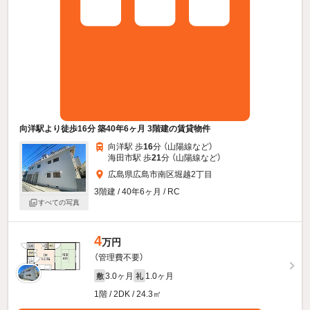
向洋駅より徒歩16分 築40年6ヶ月 3階建の賃貸物件
向洋駅 歩
16
分 （山陽線
など
）
海田市駅 歩
21
分 （山陽線
など
）
広島県広島市南区堀越2丁目
3階建 / 40年6ヶ月 / RC
すべての写真
4
万円
（管理費不要）
3.0ヶ月
1.0ヶ月
敷
礼
1階 / 2DK / 24.3㎡