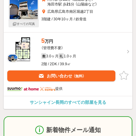
海田市駅 歩
21
分 （山陽線
など
）
広島県広島市南区堀越2丁目
3階建 / 30年10ヶ月 / 鉄骨造
すべての写真
5
万円
（管理費不要）
3.0ヶ月
1.0ヶ月
敷
礼
2階 / 2DK / 39.9㎡
お問い合わせ
（無料）
提供
サンシャイン長岡のすべての部屋を見る
新着物件メール通知