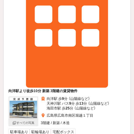
向洋駅より徒歩10分 新築 3階建の賃貸物件
向洋駅 歩
9
分 （山陽線
など
）
天神川駅 バス
9
分 歩
13
分 （山陽線
など
）
海田市駅 歩
25
分 （山陽線
など
）
広島県広島市南区堀越１丁目
3階建 / 新築 / 木造
すべての写真
駐車場あり
駐輪場あり
宅配ボックス