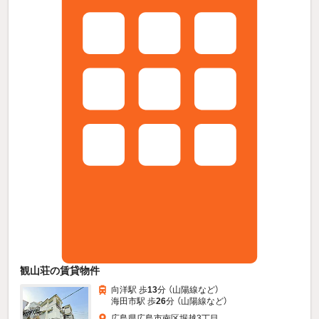
観山荘の賃貸物件
向洋駅 歩
13
分 （山陽線
など
）
海田市駅 歩
26
分 （山陽線
など
）
広島県広島市南区堀越3丁目