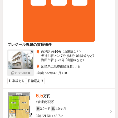
プレジール堀越の賃貸物件
向洋駅 歩
10
分 （山陽線
など
）
天神川駅 バス
7
分 歩
5
分 （山陽線
など
）
海田市駅 歩
25
分 （山陽線
など
）
広島県広島市南区堀越3丁目
3階建 / 32年4ヶ月 / RC
すべての写真
駐車場あり
駐輪場あり
6.5
万円
（管理費不要）
3.0ヶ月
1.0ヶ月
敷
礼
3階 / 2LDK / 43.7㎡