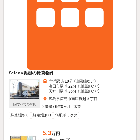
Seleno堀越の賃貸物件
向洋駅 歩
10
分 （山陽線
など
）
海田市駅 歩
22
分 （山陽線
など
）
天神川駅 歩
35
分 （山陽線
など
）
広島県広島市南区堀越３丁目
すべての写真
2階建 / 6年8ヶ月 / 木造
駐車場あり
駐輪場あり
宅配ボックス
5.3
万円