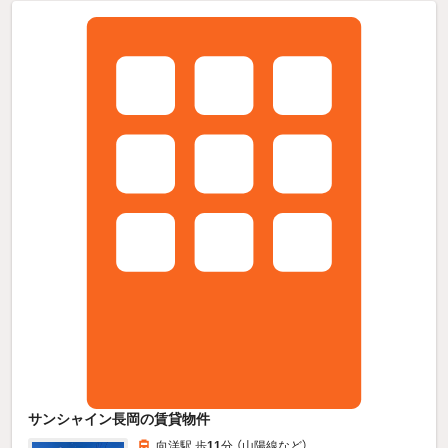
サンシャイン長岡の賃貸物件
向洋駅 歩
11
分 （山陽線
など
）