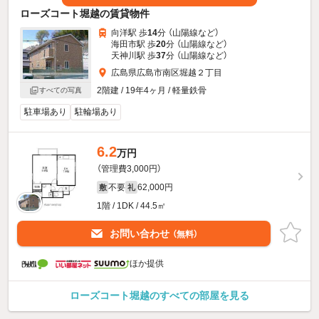
ローズコート堀越の賃貸物件
向洋駅 歩
14
分 （山陽線
など
）
海田市駅 歩
20
分 （山陽線
など
）
天神川駅 歩
37
分 （山陽線
など
）
広島県広島市南区堀越２丁目
2階建 / 19年4ヶ月 / 軽量鉄骨
すべての写真
駐車場あり
駐輪場あり
6.2
万円
（管理費3,000円）
不要
62,000円
敷
礼
1階 / 1DK / 44.5㎡
お問い合わせ
（無料）
ほか提供
ローズコート堀越のすべての部屋を見る