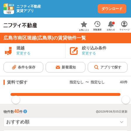
ニフティ不動産
ダウンロード
賃貸アプリ
お知らせ
閲覧履歴
マイページ
お気に入り
広島市南区堀越(広島県)の賃貸物件一覧
堀越
絞り込み条件
変更する
変更する
条件を保存
新着通知
アプリで探す
賃料で探す
指定なし
〜
指定なし
40
件
指定した賃料で絞り込む
40
物件数
件
2026年08月05日
更新