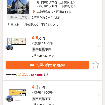
海田市駅 歩
26
分 （山陽線
など
）
天神川駅 歩
36
分 （山陽線
など
）
広島県広島市南区堀越3丁目
2階建 / 4年9ヶ月 / 木造
すべての写真
駐車場あり
駐輪場あり
宅配ボックス
4.9
万円
（管理費4,000円）
不要
不要
敷
礼
2階 / 1R / 21.84㎡
お問い合わせ
（無料）
提供
4.3
万円
（管理費4,000円）
不要
不要
敷
礼
2階 / 1R / 17.36㎡