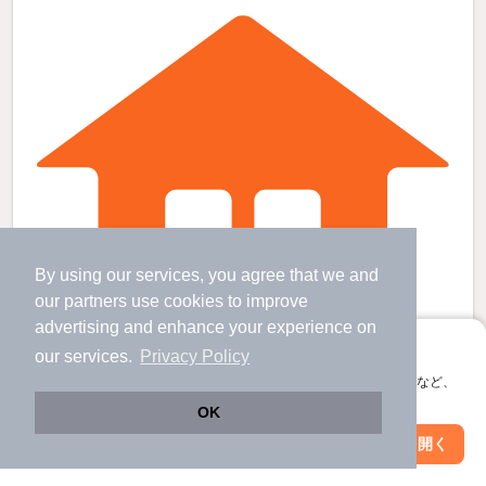
By using our services, you agree that we and
our
partners
use cookies to improve
advertising and enhance your experience on
アプリに切り替えて、サクサクお部屋探し
our services.
Privacy Policy
会員登録なしですぐ使える。マップ検索やお気に入り保存など、
アプリ限定の便利な機能が使えます！
OK
向洋駅より徒歩13分 築41年6ヶ月 2階建の賃貸物件
Web版で続行
アプリを開く
市区町村を変更
絞り込み条件を変更
向洋駅 歩
13
分 （山陽線
など
）
海田市駅 歩
25
分 （山陽線
など
）