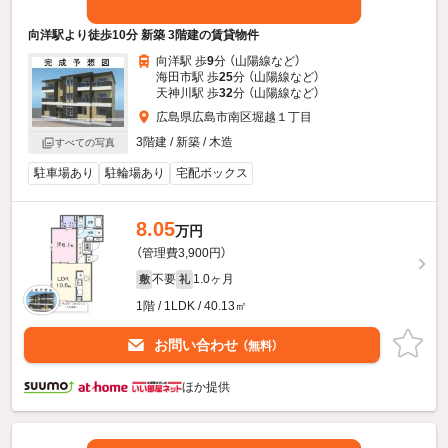
向洋駅より徒歩10分 新築 3階建の賃貸物件
向洋駅 歩
9
分 （山陽線
など
）
海田市駅 歩
25
分 （山陽線
など
）
天神川駅 歩
32
分 （山陽線
など
）
広島県広島市南区堀越１丁目
3階建 / 新築 / 木造
すべての写真
駐車場あり
駐輪場あり
宅配ボックス
8.05
万円
（管理費3,900円）
不要
1.0ヶ月
敷
礼
1階 / 1LDK / 40.13㎡
お問い合わせ
（無料）
ほか提供