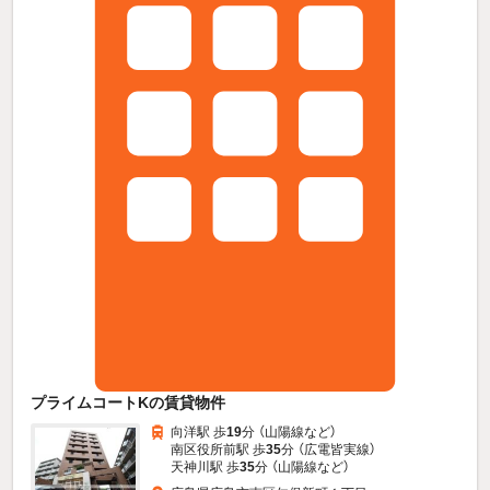
プライムコートKの賃貸物件
向洋駅 歩
19
分 （山陽線
など
）
南区役所前駅 歩
35
分 （広電皆実線）
天神川駅 歩
35
分 （山陽線
など
）