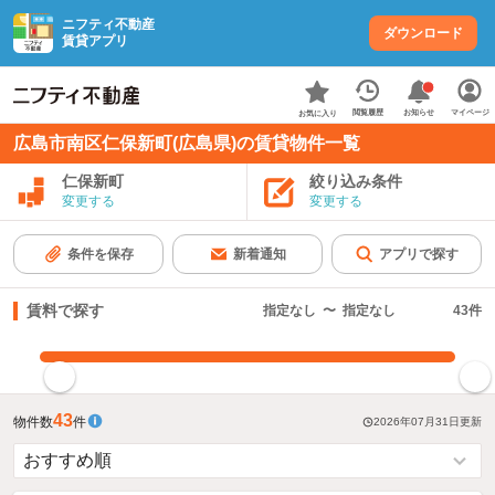
ニフティ不動産
ダウンロード
賃貸アプリ
お知らせ
閲覧履歴
マイページ
お気に入り
広島市南区仁保新町(広島県)の賃貸物件一覧
仁保新町
絞り込み条件
変更する
変更する
条件を保存
新着通知
アプリで探す
賃料で探す
指定なし
〜
指定なし
43
件
指定した賃料で絞り込む
43
物件数
件
2026年07月31日
更新