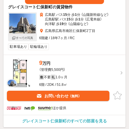
グレイスコート仁保新町の賃貸物件
広島駅 バス
15
分 歩
1
分 （山陽新幹線
など
）
広島駅駅 バス
15
分 歩
1
分 （広電本線）
向洋駅 歩
19
分 （山陽線
など
）
広島県広島市南区仁保新町2丁目
6階建 / 18年7ヶ月 / RC
すべての写真
駐車場あり
駐輪場あり
9
万円
（管理費5,500円）
不要
1.0ヶ月
敷
礼
6階 / 2DK / 51.8㎡
お問い合わせ
（無料）
ほか提供
グレイスコート仁保新町のすべての部屋を見る