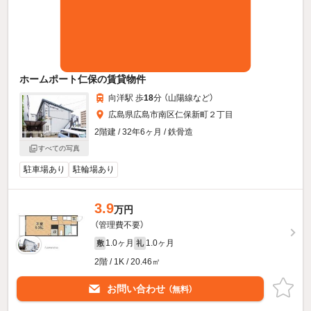
ホームポート仁保の賃貸物件
向洋駅 歩
18
分 （山陽線
など
）
広島県広島市南区仁保新町２丁目
2階建 / 32年6ヶ月 / 鉄骨造
すべての写真
駐車場あり
駐輪場あり
3.9
万円
（管理費不要）
1.0ヶ月
1.0ヶ月
敷
礼
2階 / 1K / 20.46㎡
お問い合わせ
（無料）