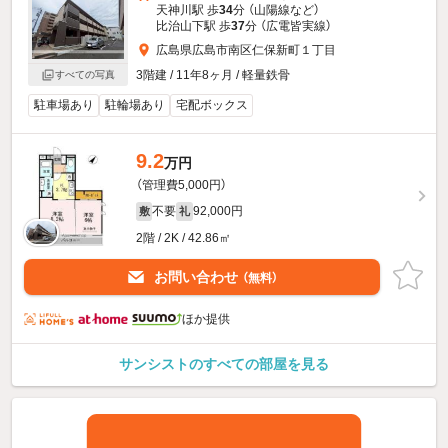
天神川駅 歩
34
分 （山陽線
など
）
比治山下駅 歩
37
分 （広電皆実線）
広島県広島市南区仁保新町１丁目
3階建 / 11年8ヶ月 / 軽量鉄骨
すべての写真
駐車場あり
駐輪場あり
宅配ボックス
9.2
万円
（管理費5,000円）
不要
92,000円
敷
礼
2階 / 2K / 42.86㎡
お問い合わせ
（無料）
ほか提供
サンシストのすべての部屋を見る