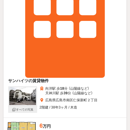
サンハイツの賃貸物件
向洋駅 歩
18
分 （山陽線
など
）
天神川駅 歩
39
分 （山陽線
など
）
広島県広島市南区仁保新町２丁目
2階建 / 38年3ヶ月 / 木造
すべての写真
6
万円