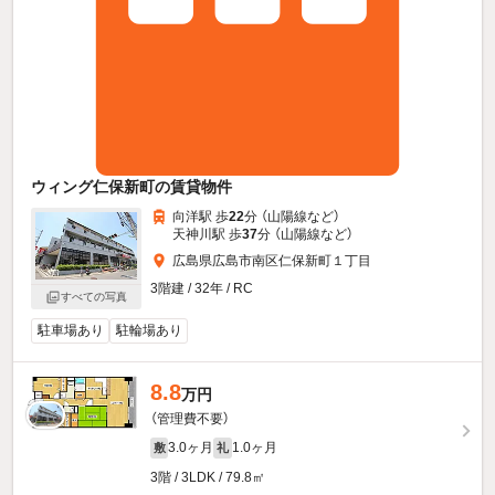
ウィング仁保新町の賃貸物件
向洋駅 歩
22
分 （山陽線
など
）
天神川駅 歩
37
分 （山陽線
など
）
広島県広島市南区仁保新町１丁目
3階建 / 32年 / RC
すべての写真
駐車場あり
駐輪場あり
8.8
万円
（管理費不要）
3.0ヶ月
1.0ヶ月
敷
礼
3階 / 3LDK / 79.8㎡