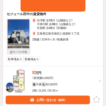
セジュール田中の賃貸物件
向洋駅 歩
15
分 （山陽線
など
）
天神川駅 歩
36
分 （山陽線
など
）
矢賀駅 歩
42
分 （芸備線）
広島県広島市南区仁保新町２丁目
2階建 / 32年9ヶ月 / 軽量鉄骨
すべての写真
駐車場あり
駐輪場あり
8
万円
（管理費4,000円）
不要
80,000円
敷
礼
2階 / 2LDK / 50.35㎡
お問い合わせ
（無料）