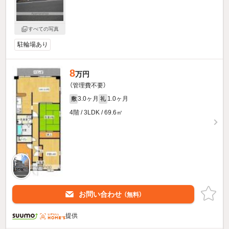
すべての写真
駐輪場あり
8
万円
（管理費不要）
3.0ヶ月
1.0ヶ月
敷
礼
4階 / 3LDK / 69.6㎡
お問い合わせ
（無料）
提供