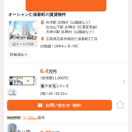
オーシャン仁保新町の賃貸物件
向洋駅 歩
15
分 （山陽線
など
）
比治山下駅 歩
35
分 （広電皆実線）
天神川駅 歩
35
分 （山陽線
など
）
広島県広島市南区仁保新町2丁目
すべての写真
10階建 / 19年6ヶ月 / RC
駐輪場あり
6.4
万円
（管理費11,000円）
不要
1.0ヶ月
敷
礼
2階 / 1K / 29.33㎡
お問い合わせ
（無料）
提供