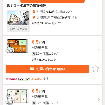
第３コーポ濱本の賃貸物件
向洋駅 歩
22
分 （山陽線
など
）
広島県広島市南区仁保新町1丁目
4階建 / 36年5ヶ月 / RC
すべての写真
6.5
万円
（管理費不要）
2.0ヶ月
1.0ヶ月
敷
礼
3階 / 3LDK / 60.2㎡
お問い合わせ
（無料）
提供
6.5
万円
（管理費不要）
2.0ヶ月
1.0ヶ月
敷
礼