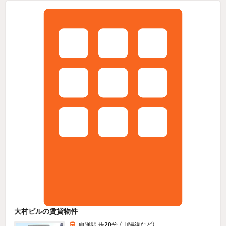
大村ビルの賃貸物件
向洋駅 歩
20
分 （山陽線
など
）