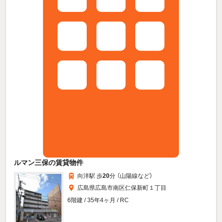
ルマン三保の賃貸物件
向洋駅 歩
20
分 （山陽線
など
）
広島県広島市南区仁保新町１丁目
6階建 / 35年4ヶ月 / RC