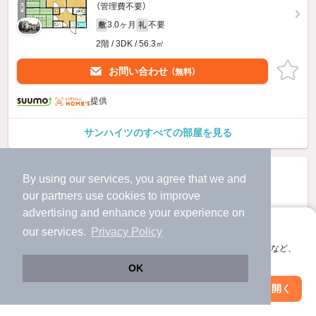
（管理費不要）
3.0ヶ月
不要
敷
礼
2階 / 3DK / 56.3㎡
お問い合わせ
（無料）
提供
サンハイツのすべての部屋を見る
By using our services, you agree that we and
our
partners
use cookies to improve
advertising and enhance your experience on
アプリに切り替えて、サクサクお部屋探し
our services.
Privacy Policy
会員登録なしですぐ使える。マップ検索やお気に入り保存など、
アプリ限定の便利な機能が使えます！
OK
Web版で続行
アプリを開く
市区町村を変更
絞り込み条件を変更