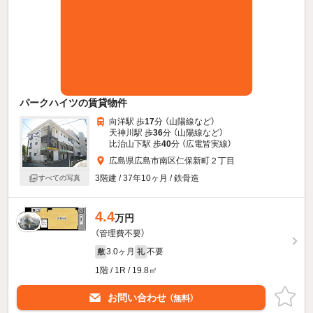
パークハイツの賃貸物件
向洋駅 歩
17
分 （山陽線
など
）
天神川駅 歩
36
分 （山陽線
など
）
比治山下駅 歩
40
分 （広電皆実線）
広島県広島市南区仁保新町２丁目
3階建 / 37年10ヶ月 / 鉄骨造
すべての写真
4.4
万円
（管理費不要）
3.0ヶ月
不要
敷
礼
1階 / 1R / 19.8㎡
お問い合わせ
（無料）