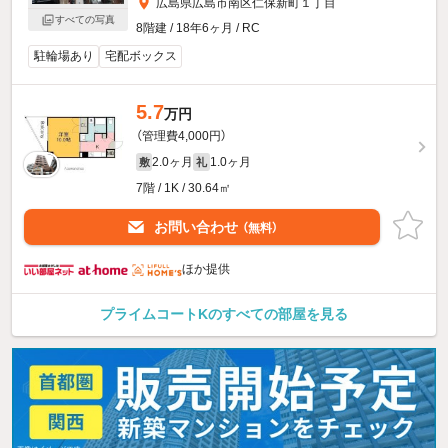
広島県広島市南区仁保新町１丁目
すべての写真
8階建 / 18年6ヶ月 / RC
駐輪場あり
宅配ボックス
5.7
万円
（管理費4,000円）
2.0ヶ月
1.0ヶ月
敷
礼
7階 / 1K / 30.64㎡
お問い合わせ
（無料）
ほか提供
プライムコートKのすべての部屋を見る