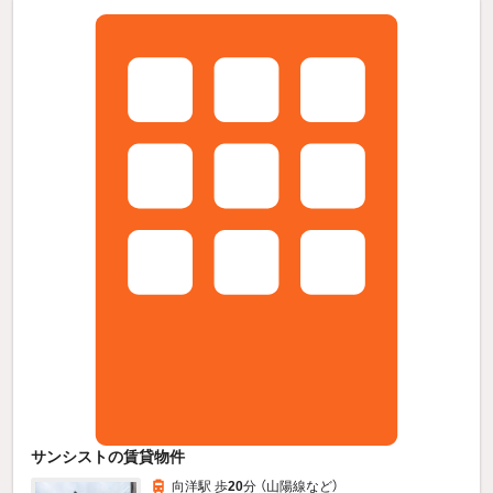
サンシストの賃貸物件
向洋駅 歩
20
分 （山陽線
など
）