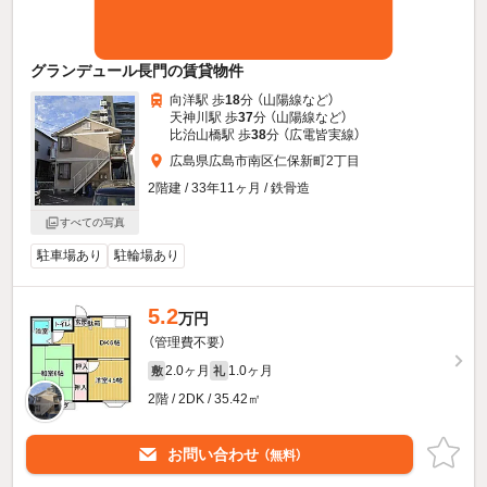
グランデュール長門の賃貸物件
向洋駅 歩
18
分 （山陽線
など
）
天神川駅 歩
37
分 （山陽線
など
）
比治山橋駅 歩
38
分 （広電皆実線）
広島県広島市南区仁保新町2丁目
2階建 / 33年11ヶ月 / 鉄骨造
すべての写真
駐車場あり
駐輪場あり
5.2
万円
（管理費不要）
2.0ヶ月
1.0ヶ月
敷
礼
2階 / 2DK / 35.42㎡
お問い合わせ
（無料）