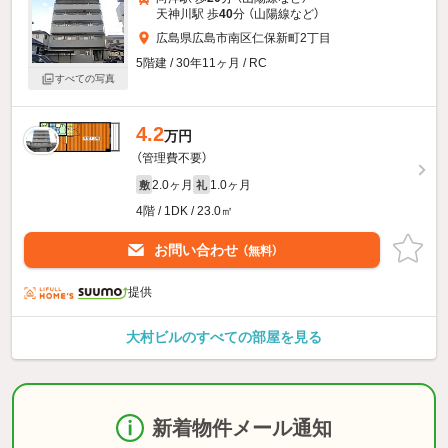
天神川駅 歩
40
分 （山陽線
など
）
広島県広島市南区仁保新町2丁目
5階建 / 30年11ヶ月 / RC
すべての写真
4.2
万円
（管理費不要）
2.0ヶ月
1.0ヶ月
敷
礼
4階 / 1DK / 23.0㎡
お問い合わせ
（無料）
提供
大村ビルのすべての部屋を見る
新着物件メール通知