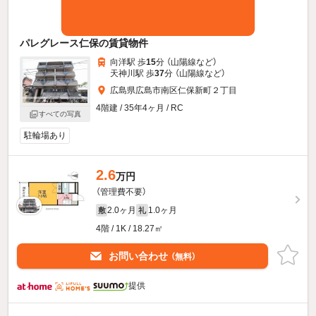
パレグレース仁保の賃貸物件
向洋駅 歩
15
分 （山陽線
など
）
天神川駅 歩
37
分 （山陽線
など
）
広島県広島市南区仁保新町２丁目
4階建 / 35年4ヶ月 / RC
すべての写真
駐輪場あり
2.6
万円
（管理費不要）
2.0ヶ月
1.0ヶ月
敷
礼
4階 / 1K / 18.27㎡
お問い合わせ
（無料）
提供