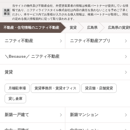
当サイトの物件及び不動産会社、外壁塗装業者の情報は検索パートナーが提供している情
報であり、ニフティライフスタイル株式会社は内容の責任を負わないことを予めご了承く
免責
事項
ださい。本サービス内でお客様が入力される個人情報は、検索パートナーが取得し、同社
の定める個人情報規約に従って取り扱われます。
不動産・住宅情報のニフティ不動産
賃貸
広島県
広島県の賃貸
ニフティ不動産
ニフティ不動産アプリ
＼Because／ ニフティ不動産
賃貸
月極駐車場
賃貸事務所・賃貸オフィス
貸店舗・店舗賃貸
貸し倉庫
新築一戸建て
新築マンション