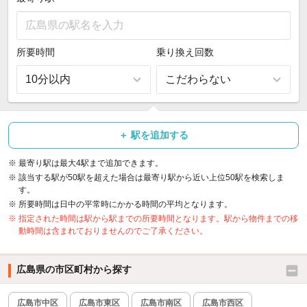
所要時間
乗り換え回数
2駅目
3駅目
4駅目
＋ 駅を追加する
最寄り駅
最寄り駅
最寄り駅
※
最寄り駅は最大4駅まで追加できます。
※
該当する駅が50駅を超えた場合は最寄り駅から近い上位50駅を検索しま
す。
※
所要時間は日中の平常時にかかる時間の平均となります。
所要時間
所要時間
所要時間
乗り換え回数
乗り換え回数
乗り換え回数
※
指定された時間は駅から駅までの所要時間となります。駅から物件までの移
動時間は含まれておりませんのでご了承ください。
広島県の市区町村から探す
広島市中区
広島市東区
広島市南区
広島市西区