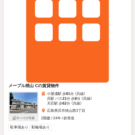
メープル焼山 Cの賃貸物件
小屋浦駅 歩
81
分 （呉線）
呉駅 バス
21
分 歩
8
分 （呉線）
天応駅 歩
62
分 （呉線）
広島県呉市焼山西3丁目
2階建 / 24年 / 鉄骨造
すべての写真
駐車場あり
駐輪場あり