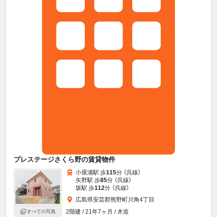
プレステージさくら野の賃貸物件
小屋浦駅 歩
115
分 （呉線）
矢野駅 歩
85
分 （呉線）
坂駅 歩
112
分 （呉線）
広島県安芸郡熊野町川角4丁目
2階建 / 21年7ヶ月 / 木造
すべての写真