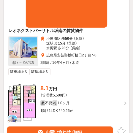
レオネクストバーサトル坂南の賃貸物件
小屋浦駅 歩
50
分 （呉線）
坂駅 歩
15
分 （呉線）
水尻駅 歩
20
分 （呉線）
広島県安芸郡坂町植田2丁目7-8
2階建 / 16年4ヶ月 / 木造
すべての写真
駐車場あり
駐輪場あり
8.1
万円
（管理費5,500円）
不要
1.0ヶ月
敷
礼
1階 / 1LDK / 40.26㎡
お問い合わせ
（無料）