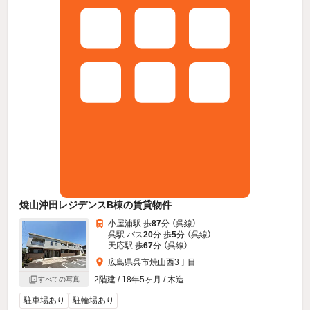
焼山沖田レジデンスB棟の賃貸物件
小屋浦駅 歩
87
分 （呉線）
呉駅 バス
20
分 歩
5
分 （呉線）
天応駅 歩
67
分 （呉線）
広島県呉市焼山西3丁目
2階建 / 18年5ヶ月 / 木造
すべての写真
駐車場あり
駐輪場あり