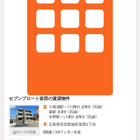
セブンプロート坂西の賃貸物件
小屋浦駅 バス
10
分 歩
5
分 （呉線）
坂駅 歩
3
分 （呉線）
矢野駅 バス
6
分 歩
5
分 （呉線）
広島県安芸郡坂町坂西1丁目
3階建 / 3年7ヶ月 / 木造
すべての写真