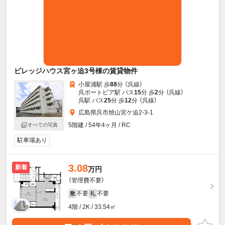
ビレッジハウス宮ヶ迫3号棟の賃貸物件
小屋浦駅 歩
88
分 （呉線）
呉ポートピア駅 バス
15
分 歩
2
分 （呉線）
呉駅 バス
25
分 歩
12
分 （呉線）
広島県呉市焼山宮ケ迫2-3-1
5階建 / 54年4ヶ月 / RC
すべての写真
駐車場あり
3.08
新着
万円
（管理費不要）
不要
不要
敷
礼
4階 / 2K / 33.54㎡