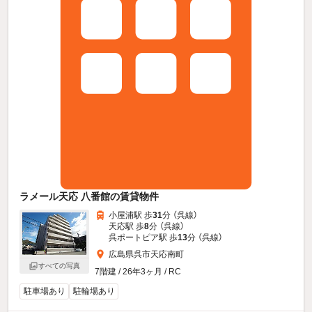
ラメール天応 八番館の賃貸物件
小屋浦駅 歩
31
分 （呉線）
天応駅 歩
8
分 （呉線）
呉ポートピア駅 歩
13
分 （呉線）
広島県呉市天応南町
すべての写真
7階建 / 26年3ヶ月 / RC
駐車場あり
駐輪場あり