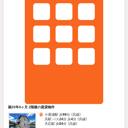
築20年4ヶ月 2階建の賃貸物件
小屋浦駅 歩
99
分 （呉線）
呉駅 バス
24
分 歩
4
分 （呉線）
天応駅 歩
84
分 （呉線）