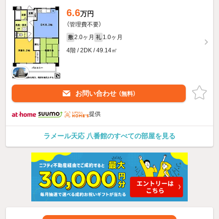
6.6
万円
（管理費不要）
2.0ヶ月
1.0ヶ月
敷
礼
4階 / 2DK / 49.14㎡
お問い合わせ
（無料）
提供
ラメール天応 八番館のすべての部屋を見る