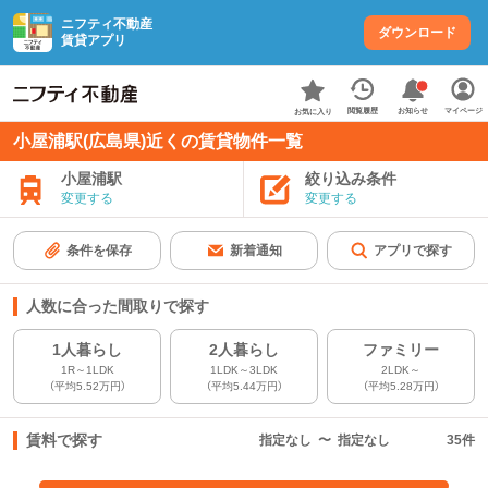
ニフティ不動産
ダウンロード
賃貸アプリ
お知らせ
閲覧履歴
マイページ
お気に入り
小屋浦駅(広島県)近くの賃貸物件一覧
小屋浦駅
絞り込み条件
変更する
変更する
条件を保存
新着通知
アプリで探す
人数に合った間取りで探す
1人暮らし
2人暮らし
ファミリー
1R～1LDK
1LDK～3LDK
2LDK～
（平均5.52万円）
（平均5.44万円）
（平均5.28万円）
賃料で探す
指定なし
〜
指定なし
35
件