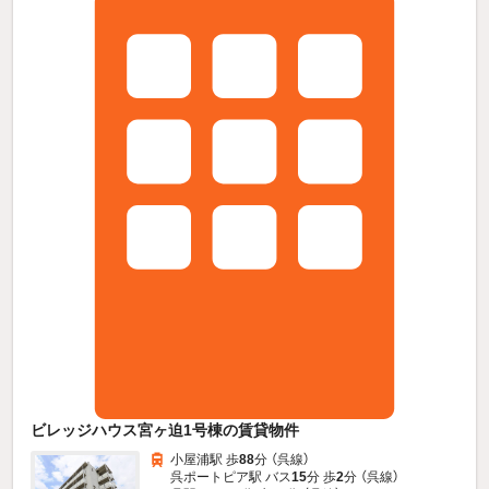
ビレッジハウス宮ヶ迫1号棟の賃貸物件
小屋浦駅 歩
88
分 （呉線）
呉ポートピア駅 バス
15
分 歩
2
分 （呉線）