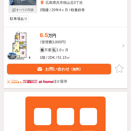
広島県呉市焼山北3丁目
2階建 / 20年4ヶ月 / 軽量鉄骨
すべての写真
駐車場あり
6.5
万円
（管理費3,000円）
不要
1.0ヶ月
敷
礼
1階 / 2DK / 51.15㎡
お問い合わせ
（無料）
ほか提供