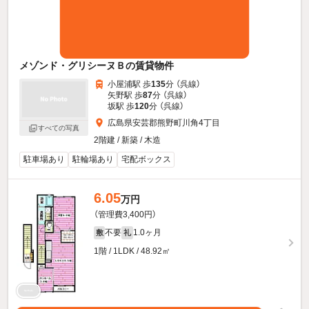
メゾンド・グリシーヌＢの賃貸物件
小屋浦駅 歩
135
分 （呉線）
矢野駅 歩
87
分 （呉線）
坂駅 歩
120
分 （呉線）
広島県安芸郡熊野町川角4丁目
すべての写真
2階建 / 新築 / 木造
駐車場あり
駐輪場あり
宅配ボックス
6.05
万円
（管理費3,400円）
不要
1.0ヶ月
敷
礼
1階 / 1LDK / 48.92㎡