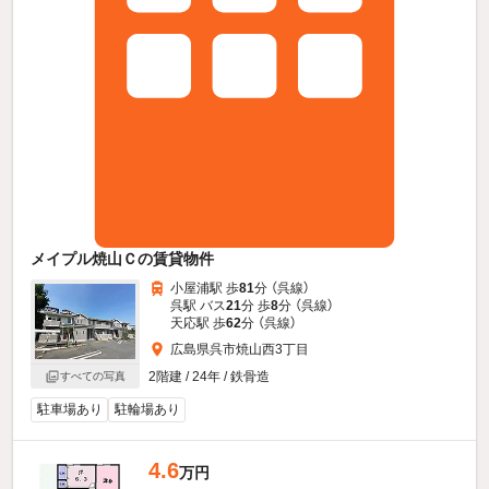
メイプル焼山Ｃの賃貸物件
小屋浦駅 歩
81
分 （呉線）
呉駅 バス
21
分 歩
8
分 （呉線）
天応駅 歩
62
分 （呉線）
広島県呉市焼山西3丁目
2階建 / 24年 / 鉄骨造
すべての写真
駐車場あり
駐輪場あり
4.6
万円