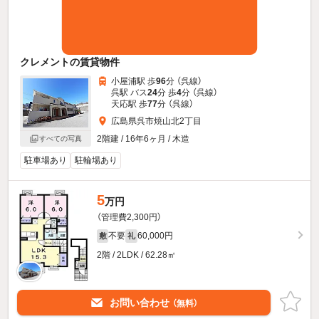
クレメントの賃貸物件
小屋浦駅 歩
96
分 （呉線）
呉駅 バス
24
分 歩
4
分 （呉線）
天応駅 歩
77
分 （呉線）
広島県呉市焼山北2丁目
2階建 / 16年6ヶ月 / 木造
すべての写真
駐車場あり
駐輪場あり
5
万円
（管理費2,300円）
不要
60,000円
敷
礼
2階 / 2LDK / 62.28㎡
お問い合わせ
（無料）