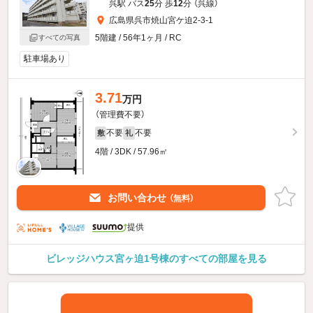
呉駅 バス
25
分 歩
12
分 （呉線）
広島県呉市焼山宮ケ迫2-3-1
5階建 / 56年1ヶ月 / RC
すべての写真
駐車場あり
3.71
万円
（管理費不要）
不要
不要
敷
礼
4階 / 3DK / 57.96㎡
お問い合わせ
（無料）
提供
ビレッジハウス宮ヶ迫1号棟のすべての部屋を見る