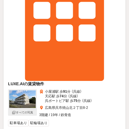
LUXE.AIの賃貸物件
小屋浦駅 歩
91
分 （呉線）
天応駅 歩
74
分 （呉線）
呉ポートピア駅 歩
75
分 （呉線）
広島県呉市焼山北２丁目8-2
すべての写真
3階建 / 19年 / 鉄骨造
駐車場あり
駐輪場あり