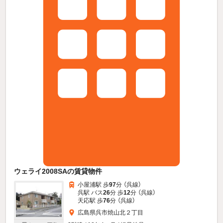
ウェライ2008SAの賃貸物件
小屋浦駅 歩
97
分 （呉線）
呉駅 バス
26
分 歩
12
分 （呉線）
天応駅 歩
76
分 （呉線）
広島県呉市焼山北２丁目