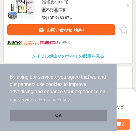
（管理費2,200円）
不要
不要
敷
礼
2階 / 3DK / 63.87㎡
お問い合わせ
（無料）
ほか提供
メイプル焼山Ｃのすべての部屋を見る
By using our services, you agree that we and
our
partners
use cookies to improve
advertising and enhance your experience on
アプリに切り替えて、サクサクお部屋探し
our services.
Privacy Policy
会員登録なしですぐ使える。マップ検索やお気に入り保存など、
アプリ限定の便利な機能が使えます！
OK
Web版で続行
アプリを開く
駅・沿線を変更
絞り込み条件を変更