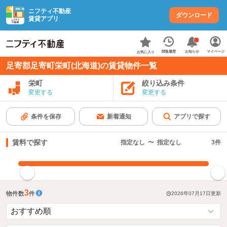
ニフティ不動産
ダウンロード
賃貸アプリ
お知らせ
閲覧履歴
マイページ
お気に入り
足寄郡足寄町栄町(北海道)の賃貸物件一覧
栄町
絞り込み条件
変更する
変更する
条件を保存
新着通知
アプリで探す
賃料で探す
指定なし
〜
指定なし
3
件
指定した賃料で絞り込む
3
物件数
件
2026年07月17日
更新