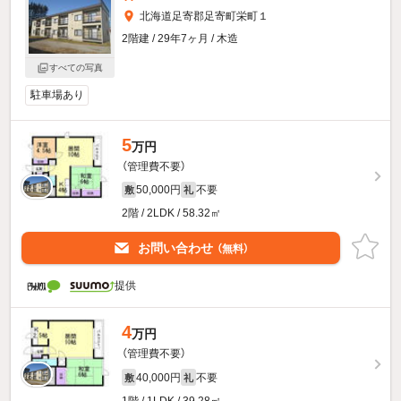
北海道足寄郡足寄町栄町１
2階建 / 29年7ヶ月 / 木造
すべての写真
駐車場あり
5
万円
（管理費不要）
50,000円
不要
敷
礼
2階 / 2LDK / 58.32㎡
お問い合わせ
（無料）
提供
4
万円
（管理費不要）
40,000円
不要
敷
礼
1階 / 1LDK / 39.28㎡