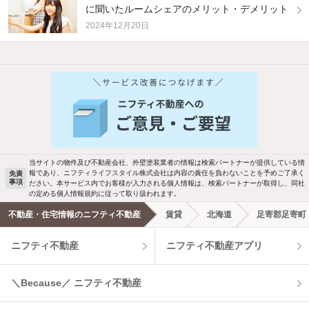
に聞いたルームシェアのメリット・デメリット
2024年12月20日
他の人はこんな条件で絞り込んでいます！
人気のこだわり条件
バス・トイレ別
2階以上
駐車場あり
ペット相談
当サイトの物件及び不動産会社、外壁塗装業者の情報は検索パートナーが提供している情
報であり、ニフティライフスタイル株式会社は内容の責任を負わないことを予めご了承く
免責
洗濯機置場あり
独立洗面台
事項
ださい。本サービス内でお客様が入力される個人情報は、検索パートナーが取得し、同社
の定める個人情報規約に従って取り扱われます。
エアコンあり
都市ガス
不動産・住宅情報のニフティ不動産
賃貸
北海道
足寄郡足寄町
ニフティ不動産
ニフティ不動産アプリ
温水洗浄便座
オートロック
コンロ2口以上
追焚き機能
＼Because／ ニフティ不動産