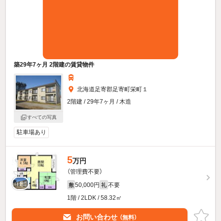
築29年7ヶ月 2階建の賃貸物件
北海道足寄郡足寄町栄町１
2階建 / 29年7ヶ月 / 木造
すべての写真
駐車場あり
5
万円
（管理費不要）
50,000円
不要
敷
礼
1階 / 2LDK / 58.32㎡
お問い合わせ
（無料）