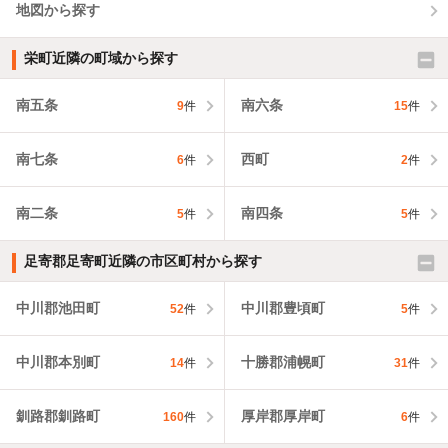
地図から探す
栄町近隣の町域から探す
南五条
南六条
9
件
15
件
南七条
西町
6
件
2
件
南二条
南四条
5
件
5
件
足寄郡足寄町近隣の市区町村から探す
中川郡池田町
中川郡豊頃町
52
件
5
件
中川郡本別町
十勝郡浦幌町
14
件
31
件
釧路郡釧路町
厚岸郡厚岸町
160
件
6
件