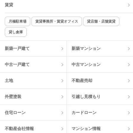
TV付インターホン
角部屋
賃貸
新着のみ
インターネット無料
月極駐車場
賃貸事務所・賃貸オフィス
貸店舗・店舗賃貸
貸し倉庫
該当件数:
物件一覧に反映
3
件
新築一戸建て
新築マンション
中古一戸建て
中古マンション
土地
不動産売却
外壁塗装
引越し見積もり
住宅ローン
カードローン
不動産会社情報
マンション情報