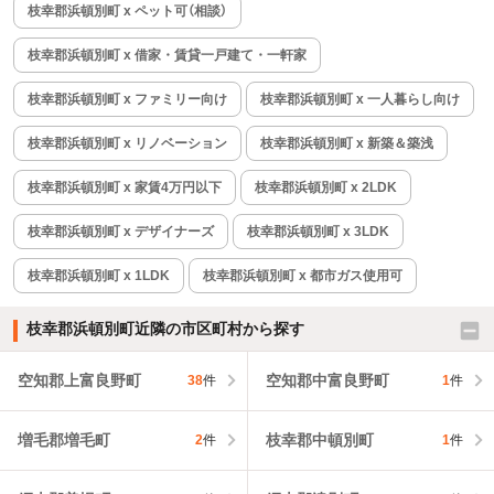
枝幸郡浜頓別町 x ペット可（相談）
枝幸郡浜頓別町 x 借家・賃貸一戸建て・一軒家
枝幸郡浜頓別町 x ファミリー向け
枝幸郡浜頓別町 x 一人暮らし向け
枝幸郡浜頓別町 x リノベーション
枝幸郡浜頓別町 x 新築＆築浅
枝幸郡浜頓別町 x 家賃4万円以下
枝幸郡浜頓別町 x 2LDK
枝幸郡浜頓別町 x デザイナーズ
枝幸郡浜頓別町 x 3LDK
枝幸郡浜頓別町 x 1LDK
枝幸郡浜頓別町 x 都市ガス使用可
枝幸郡浜頓別町近隣の市区町村から探す
空知郡上富良野町
空知郡中富良野町
38
件
1
件
増毛郡増毛町
枝幸郡中頓別町
2
件
1
件