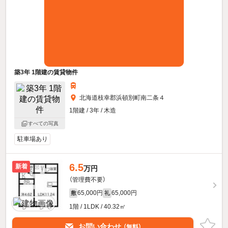
築3年 1階建の賃貸物件
北海道枝幸郡浜頓別町南二条４
1階建 / 3年 / 木造
すべての写真
駐車場あり
6.5
新着
万円
（管理費不要）
65,000円
65,000円
敷
礼
1階 / 1LDK / 40.32㎡
お問い合わせ
（無料）