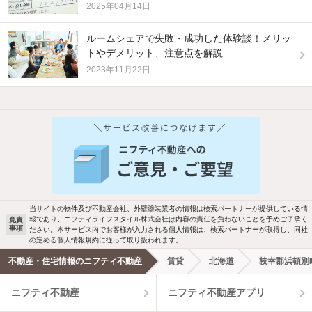
2025年04月14日
ルームシェアで失敗・成功した体験談！メリッ
トやデメリット、注意点を解説
2023年11月22日
他の人はこんな条件で絞り込んでいます！
人気のこだわり条件
バス・トイレ別
2階以上
駐車場あり
ペット相談
当サイトの物件及び不動産会社、外壁塗装業者の情報は検索パートナーが提供している情
報であり、ニフティライフスタイル株式会社は内容の責任を負わないことを予めご了承く
免責
事項
ださい。本サービス内でお客様が入力される個人情報は、検索パートナーが取得し、同社
洗濯機置場あり
独立洗面台
の定める個人情報規約に従って取り扱われます。
不動産・住宅情報のニフティ不動産
賃貸
北海道
枝幸郡浜頓別
エアコンあり
都市ガス
ニフティ不動産
ニフティ不動産アプリ
温水洗浄便座
オートロック