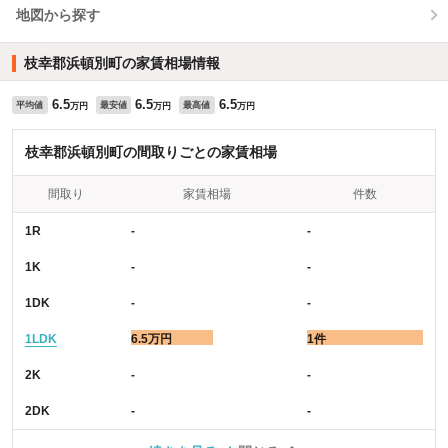
地図から探す
枝幸郡浜頓別町の家賃相場情報
6.5
6.5
6.5
平均値
最安値
最高値
万円
万円
万円
枝幸郡浜頓別町の間取りごとの家賃相場
間取り
家賃相場
件数
1R
-
-
1K
-
-
1DK
-
-
1LDK
6.5万円
1件
2K
-
-
2DK
-
-