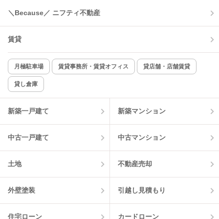
＼Because／ ニフティ不動産
コンロ2口以上
追焚き機能
賃貸
TV付インターホン
角部屋
新着のみ
インターネット無料
月極駐車場
賃貸事務所・賃貸オフィス
貸店舗・店舗賃貸
貸し倉庫
該当件数:
物件一覧に反映
1
件
新築一戸建て
新築マンション
中古一戸建て
中古マンション
土地
不動産売却
外壁塗装
引越し見積もり
住宅ローン
カードローン