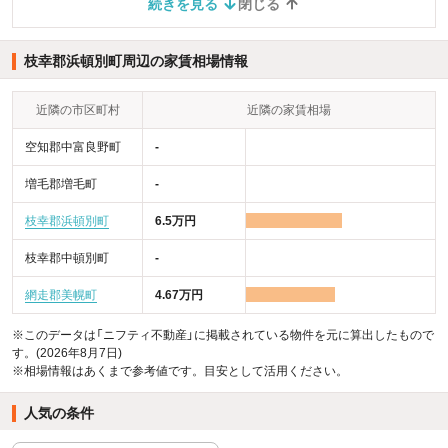
続きを見る
閉じる
枝幸郡浜頓別町周辺の家賃相場情報
近隣の市区町村
近隣の家賃相場
空知郡中富良野町
-
増毛郡増毛町
-
枝幸郡浜頓別町
6.5万円
枝幸郡中頓別町
-
網走郡美幌町
4.67万円
※このデータは「ニフティ不動産」に掲載されている物件を元に算出したもので
す。(2026年8月7日)
※相場情報はあくまで参考値です。目安として活用ください。
人気の条件