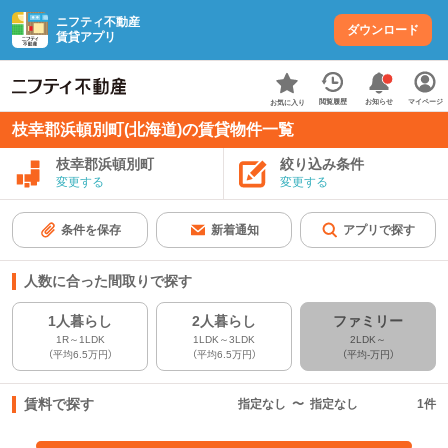
ニフティ不動産
ダウンロード
賃貸アプリ
お知らせ
閲覧履歴
マイページ
お気に入り
枝幸郡浜頓別町(北海道)の賃貸物件一覧
枝幸郡浜頓別町
絞り込み条件
変更する
変更する
条件を保存
新着通知
アプリで探す
人数に合った間取りで探す
1人暮らし
2人暮らし
ファミリー
1R～1LDK
1LDK～3LDK
2LDK～
（平均6.5万円）
（平均6.5万円）
（平均-万円）
賃料で探す
指定なし
〜
指定なし
1
件