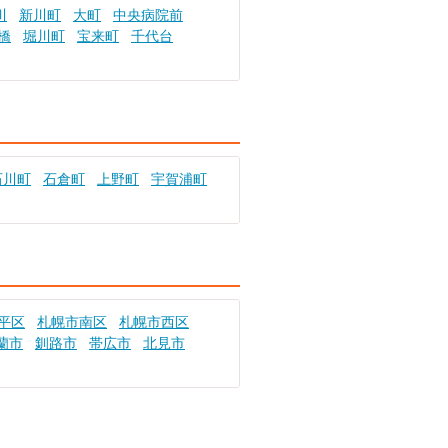
川
新川町
大町
中央病院前
橋
堀川町
宝来町
千代台
石川町
石倉町
上野町
宇賀浦町
平区
札幌市南区
札幌市西区
蘭市
釧路市
帯広市
北見市