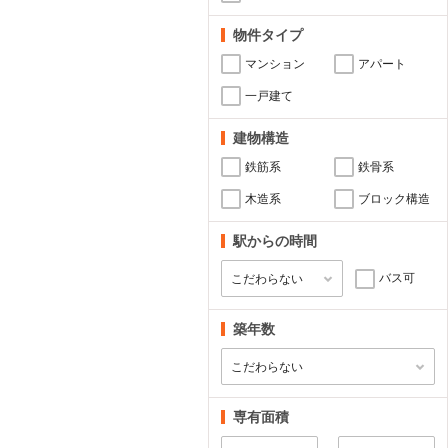
物件タイプ
マンション
アパート
一戸建て
建物構造
鉄筋系
鉄骨系
木造系
ブロック構造
駅からの時間
バス可
築年数
専有面積