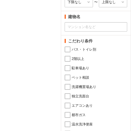
〜
建物名
こだわり条件
バス・トイレ別
2階以上
駐車場あり
ペット相談
洗濯機置場あり
独立洗面台
エアコンあり
都市ガス
温水洗浄便座