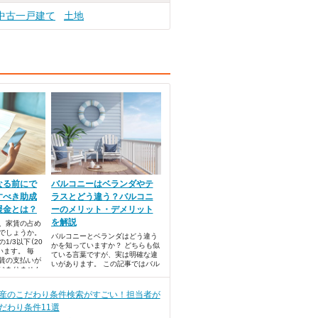
中古一戸建て
土地
なる前にで
バルコニーはベランダやテ
すべき助成
ラスとどう違う？バルコニ
援金とは？
ーのメリット・デメリット
を解説
、家賃の占め
でしょうか。
バルコニーとベランダはどう違う
1/3以下（20
かを知っていますか？ どちらも似
います。 毎
ている言葉ですが、実は明確な違
賃の支払いが
いがあります。 この記事ではバル
はありません
コニーとベランダの違いを解説し
るか分かりま
たあと、メリット・デメリットに
ついてもお伝えします。
産のこだわり条件検索がすごい！担当者が
だわり条件11選