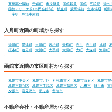
五稜郭公園前
千歳町
市役所前
函館駅前
函館
五稜郭
湯の
函館アリーナ前（市民会館前）
杉並町
競馬場前
魚市場通
昭和
十字街
駒場車庫前
入舟町近隣の町域から探す
湯川町
湯浜町
吉川町
若松町
青柳町
赤川
赤川町
旭町
榎本町
追分町
大川町
大手町
大縄町
大町
大森町
海岸町
函館市近隣の市区町村から探す
札幌市中央区
札幌市北区
札幌市東区
札幌市白石区
札幌市豊
札幌市厚別区
札幌市手稲区
札幌市清田区
小樽市
旭川市
室
夕張市
岩見沢市
網走市
留萌市
不動産会社・不動産屋から探す