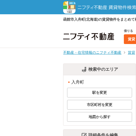
函館市入舟町(北海道)の賃貸物件をまとめ
借りる
賃貸
不動産・住宅情報のニフティ不動産
賃貸
検索中のエリア
入舟町
駅を変更
市区町村を変更
地図から探す
詳細条件を編集