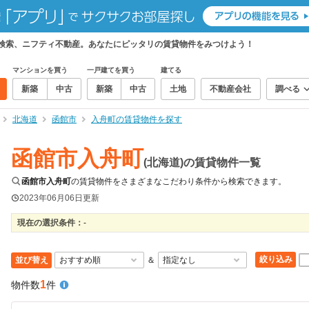
て検索、ニフティ不動産。あなたにピッタリの賃貸物件をみつけよう！
マンションを買う
一戸建てを買う
建てる
新築
中古
新築
中古
土地
不動産会社
調べる
北海道
函館市
入舟町の賃貸物件を探す
函館市入舟町
(北海道)の賃貸物件一覧
函館市入舟町
の賃貸物件をさまざまなこだわり条件から検索できます。
2023年06月06日
更新
現在の選択条件：
-
絞り込み
並び替え
＆
1
物件数
件