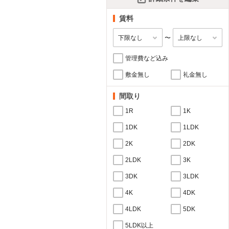
賃料
〜
管理費など込み
敷金無し
礼金無し
間取り
1R
1K
1DK
1LDK
2K
2DK
2LDK
3K
3DK
3LDK
4K
4DK
4LDK
5DK
5LDK以上