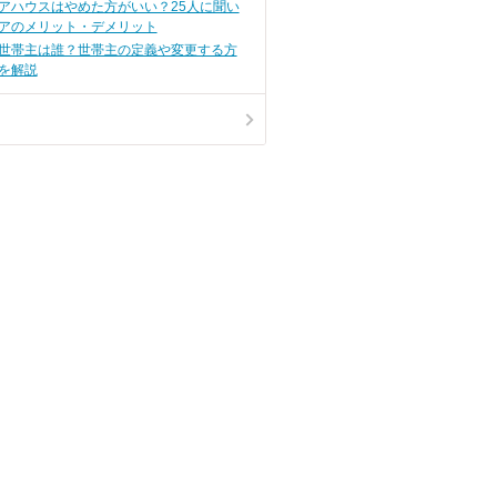
アハウスはやめた方がいい？25人に聞い
アのメリット・デメリット
世帯主は誰？世帯主の定義や変更する方
を解説