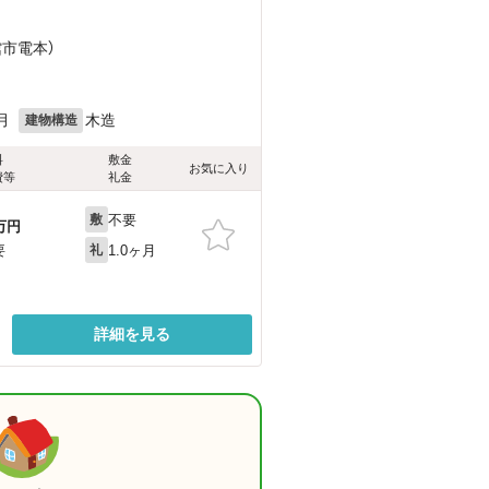
館市電本）
月
木造
建物構造
料
敷金
お気に入り
費等
礼金
不要
敷
万円
1.0ヶ月
要
礼
詳細を見る