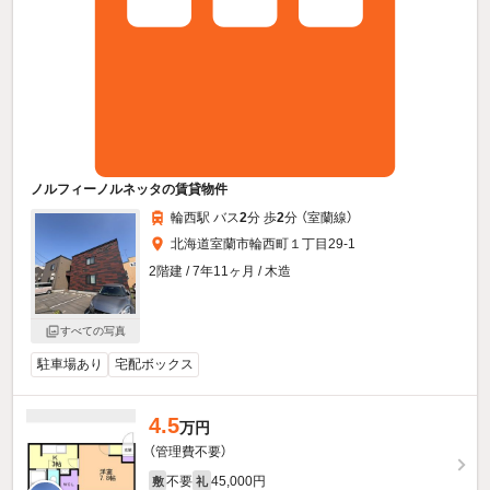
ノルフィーノルネッタの賃貸物件
輪西駅 バス
2
分 歩
2
分 （室蘭線）
北海道室蘭市輪西町１丁目29-1
2階建 / 7年11ヶ月 / 木造
すべての写真
駐車場あり
宅配ボックス
4.5
万円
（管理費不要）
不要
45,000円
敷
礼