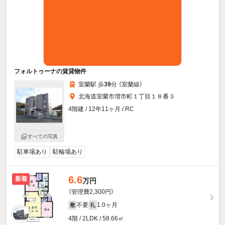
フォルトゥーナの賃貸物件
室蘭駅 歩
39
分 （室蘭線）
北海道室蘭市増市町１丁目１８番３
4階建 / 12年11ヶ月 / RC
すべての写真
駐車場あり
駐輪場あり
6.6
新着
万円
（管理費2,300円）
不要
1.0ヶ月
敷
礼
4階 / 2LDK / 58.66㎡