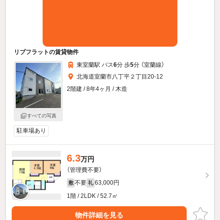
リブフラットの賃貸物件
東室蘭駅 バス
6
分 歩
5
分 （室蘭線）
北海道室蘭市八丁平２丁目20-12
2階建 / 8年4ヶ月 / 木造
すべての写真
駐車場あり
6.3
万円
（管理費不要）
不要
63,000円
敷
礼
1階 / 2LDK / 52.7㎡
物件詳細を見る