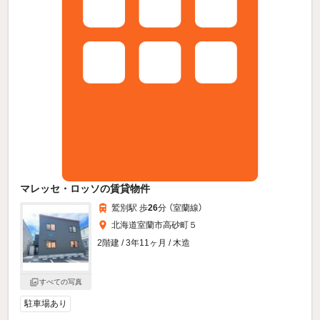
マレッセ・ロッソの賃貸物件
鷲別駅 歩
26
分 （室蘭線）
北海道室蘭市高砂町５
2階建 / 3年11ヶ月 / 木造
すべての写真
駐車場あり