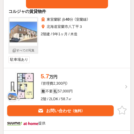
コルジャの賃貸物件
東室蘭駅 歩
40
分 （室蘭線）
北海道室蘭市八丁平３
2階建 / 9年1ヶ月 / 木造
すべての写真
駐車場あり
5.7
万円
（管理費2,300円）
不要
57,000円
敷
礼
2階 / 2LDK / 58.7㎡
お問い合わせ
（無料）
提供