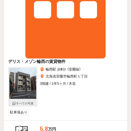
デリス・メゾン輪西の賃貸物件
輪西駅 歩
6
分 （室蘭線）
北海道室蘭市輪西町１丁目
3階建 / 1年5ヶ月 / 木造
すべての写真
駐車場あり
5.8
万円