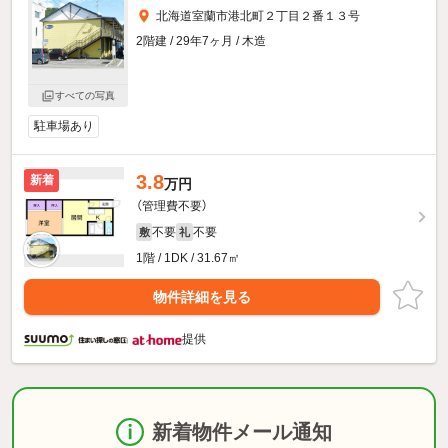
北海道室蘭市港北町２丁目２番１３号
2階建 / 29年7ヶ月 / 木造
すべての写真
駐車場あり
3.8
新着
万円
（管理費不要）
不要
不要
敷
礼
1階 / 1DK / 31.67㎡
物件詳細を見る
提供
新着物件メール通知