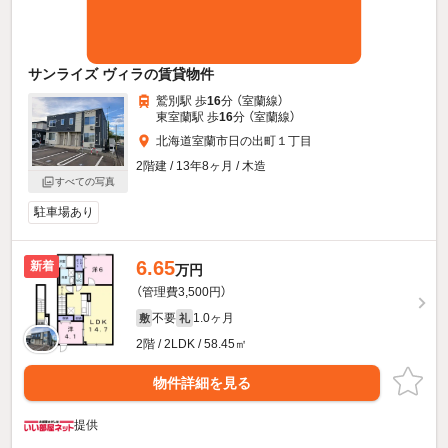
サンライズ ヴィラの賃貸物件
鷲別駅 歩
16
分 （室蘭線）
東室蘭駅 歩
16
分 （室蘭線）
北海道室蘭市日の出町１丁目
2階建 / 13年8ヶ月 / 木造
すべての写真
駐車場あり
6.65
新着
万円
（管理費3,500円）
不要
1.0ヶ月
敷
礼
2階 / 2LDK / 58.45㎡
物件詳細を見る
提供