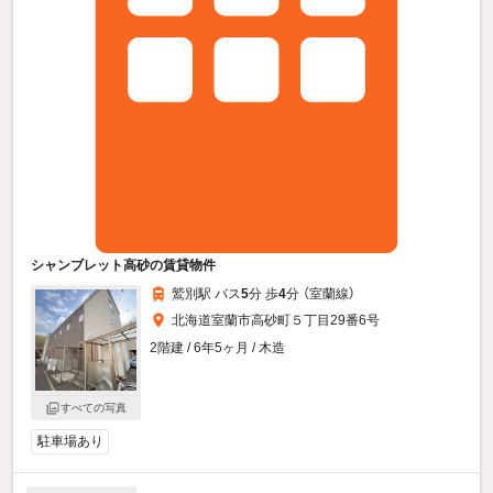
シャンブレット高砂の賃貸物件
鷲別駅 バス
5
分 歩
4
分 （室蘭線）
北海道室蘭市高砂町５丁目29番6号
2階建 / 6年5ヶ月 / 木造
すべての写真
駐車場あり