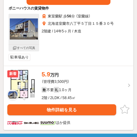
ポニーハウスの賃貸物件
東室蘭駅 歩
56
分 （室蘭線）
北海道室蘭市八丁平５丁目１５番３０号
2階建 / 14年5ヶ月 / 木造
すべての写真
駐車場あり
5.9
新着
万円
（管理費3,500円）
不要
1.0ヶ月
敷
礼
2階 / 2LDK / 58.45㎡
物件詳細を見る
ほか提供