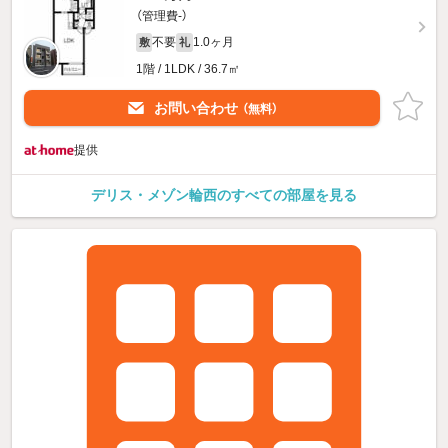
（管理費-）
不要
1.0ヶ月
敷
礼
1階 / 1LDK / 36.7㎡
お問い合わせ
（無料）
提供
デリス・メゾン輪西のすべての部屋を見る