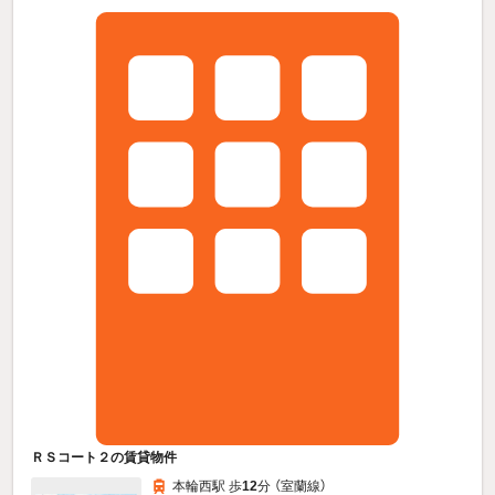
ＲＳコート２の賃貸物件
本輪西駅 歩
12
分 （室蘭線）