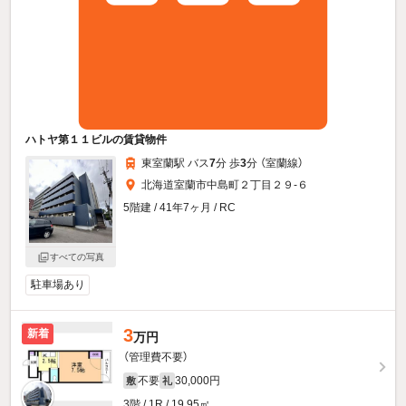
ハトヤ第１１ビルの賃貸物件
東室蘭駅 バス
7
分 歩
3
分 （室蘭線）
北海道室蘭市中島町２丁目２９-６
5階建 / 41年7ヶ月 / RC
すべての写真
駐車場あり
3
新着
万円
（管理費不要）
不要
30,000円
敷
礼
3階 / 1R / 19.95㎡