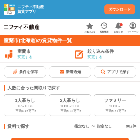
ニフティ不動産
ダウンロード
賃貸アプリ
お知らせ
閲覧履歴
マイページ
お気に入り
室蘭市(北海道)の賃貸物件一覧
室蘭市
絞り込み条件
変更する
変更する
条件を保存
新着通知
アプリで探す
人数に合った間取りで探す
1人暮らし
2人暮らし
ファミリー
1R～1LDK
1LDK～3LDK
2LDK～
（平均4.16万円）
（平均5.38万円）
（平均5.67万円）
賃料で探す
指定なし
〜
指定なし
902
件