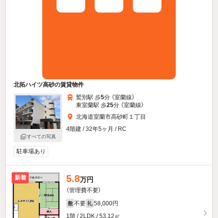
北拓ハイツ高砂の賃貸物件
鷲別駅 歩
5
分 （室蘭線）
東室蘭駅 歩
25
分 （室蘭線）
北海道室蘭市高砂町１丁目
4階建 / 32年5ヶ月 / RC
すべての写真
駐車場あり
5.8
新着
万円
（管理費不要）
不要
58,000円
敷
礼
1階 / 2LDK / 53.12㎡