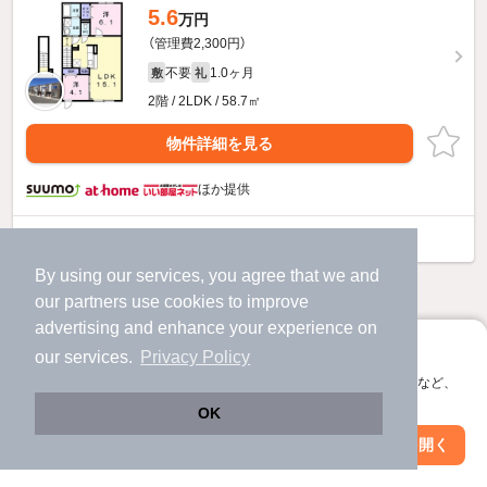
5.6
万円
（管理費2,300円）
不要
1.0ヶ月
敷
礼
2階 / 2LDK / 58.7㎡
物件詳細を見る
ほか提供
コルジャのすべての部屋を見る
By using our services, you agree that we and
他の人はこんな条件で絞り込んでいます！
our
partners
use cookies to improve
advertising and enhance your experience on
人気のこだわり条件
アプリに切り替えて、サクサクお部屋探し
our services.
Privacy Policy
バス・トイレ別
2階以上
会員登録なしですぐ使える。マップ検索やお気に入り保存など、
アプリ限定の便利な機能が使えます！
OK
駐車場あり
ペット相談
Web版で続行
アプリを開く
市区町村を変更
絞り込み条件を変更
洗濯機置場あり
独立洗面台