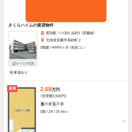
さくらハイムの賃貸物件
鷲別駅 バス
2
分 歩
2
分 （室蘭線）
北海道室蘭市高砂町２
3階建 / 44年6ヶ月 / 鉄筋コン
すべての写真
駐車場あり
2.68
新着
万円
（管理費3,500円）
不要
不要
敷
礼
3階 / 1R / 25.44㎡