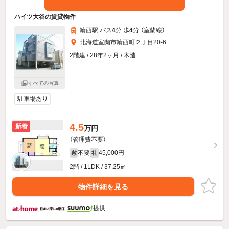
ハイツ大谷の賃貸物件
輪西駅 バス
4
分 歩
4
分 （室蘭線）
北海道室蘭市輪西町２丁目20-6
2階建 / 28年2ヶ月 / 木造
すべての写真
駐車場あり
4.5
新着
万円
（管理費不要）
不要
45,000円
敷
礼
2階 / 1LDK / 37.25㎡
物件詳細を見る
提供