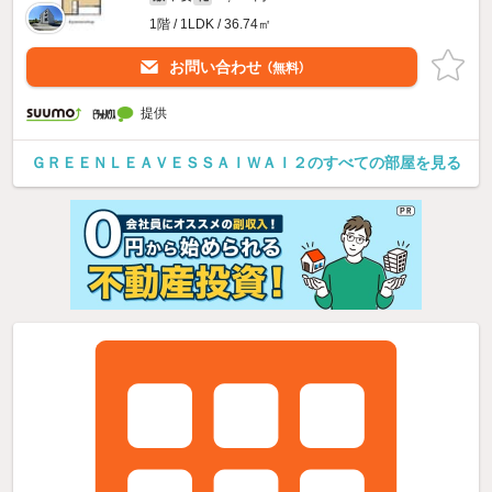
1階 / 1LDK / 36.74㎡
お問い合わせ
（無料）
提供
ＧＲＥＥＮＬＥＡＶＥＳＳＡＩＷＡＩ２のすべての部屋を見る