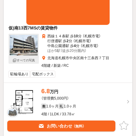
仮)南13西7MSの賃貸物件
西線１４条駅 歩
10
分 （札幌市電）
行啓通駅 歩
2
分 （札幌市電）
中島公園通駅 歩
4
分 （札幌市電）
ほか5駅（徒歩20分圏内）
北海道札幌市中央区南十三条西７丁目
すべての写真
4階建 / 新築 / RC
駐輪場あり
宅配ボックス
6.8
万円
（管理費5,000円）
1.0ヶ月
1.0ヶ月
敷
礼
4階 / 1LDK / 33.78㎡
お問い合わせ
（無料）