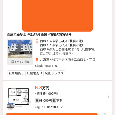
西線11条駅より徒歩2分 新築 4階建の賃貸物件
西線１４条駅 歩
4
分 （札幌市電）
西線１１条駅 歩
2
分 （札幌市電）
西線９条旭山公園通駅 歩
6
分 （札幌市電）
ほか2駅（徒歩20分圏内）
北海道札幌市中央区南十二条西１４丁目
すべての写真
4階建 / 新築 / RC
駐車場あり
駐輪場あり
宅配ボックス
6.8
万円
（管理費4,000円）
68,000円
不要
敷
礼
4階 / 1LDK / 38.16㎡