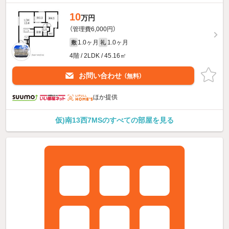
10
万円
（管理費6,000円）
1.0ヶ月
1.0ヶ月
敷
礼
4階 / 2LDK / 45.16㎡
お問い合わせ
（無料）
ほか提供
仮)南13西7MSのすべての部屋を見る