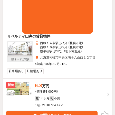
リベルティ山鼻の賃貸物件
西線１４条駅 歩
7
分 （札幌市電）
西線１６条駅 歩
5
分 （札幌市電）
幌平橋駅 歩
17
分 （地下南北線）
北海道札幌市中央区南十六条西１２丁目
すべての写真
4階建 / 46年9ヶ月 / RC
駐車場あり
駐輪場あり
6.3
新着
万円
（管理費3,000円）
1.0ヶ月
不要
敷
礼
1階 / 2LDK / 64.47㎡