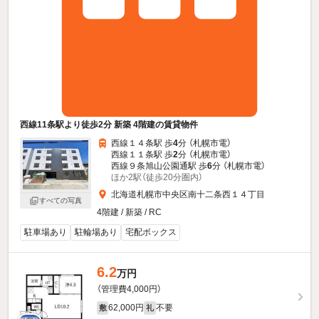
西線11条駅より徒歩2分 新築 4階建の賃貸物件
西線１４条駅 歩
4
分 （札幌市電）
西線１１条駅 歩
2
分 （札幌市電）
西線９条旭山公園通駅 歩
6
分 （札幌市電）
ほか2駅（徒歩20分圏内）
北海道札幌市中央区南十二条西１４丁目
すべての写真
4階建 / 新築 / RC
駐車場あり
駐輪場あり
宅配ボックス
6.2
万円
（管理費4,000円）
62,000円
不要
敷
礼