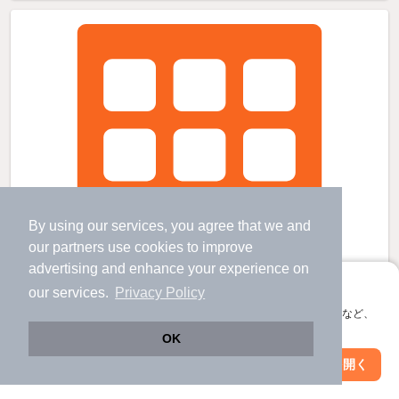
By using our services, you agree that we and
our
partners
use cookies to improve
advertising and enhance your experience on
アプリに切り替えて、サクサクお部屋探し
our services.
Privacy Policy
会員登録なしですぐ使える。マップ検索やお気に入り保存など、
アプリ限定の便利な機能が使えます！
OK
Web版で続行
アプリを開く
駅・沿線を変更
絞り込み条件を変更
幌平橋駅より徒歩14分 新築 5階建の賃貸物件