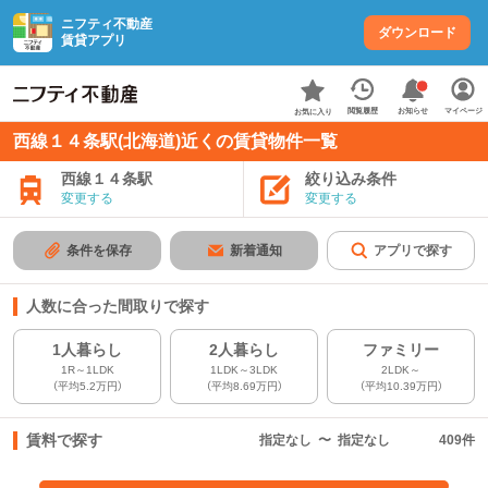
ニフティ不動産
ダウンロード
賃貸アプリ
お知らせ
閲覧履歴
マイページ
お気に入り
西線１４条駅(北海道)近くの賃貸物件一覧
西線１４条駅
絞り込み条件
変更する
変更する
条件を保存
新着通知
アプリで探す
人数に合った間取りで探す
1人暮らし
2人暮らし
ファミリー
1R～1LDK
1LDK～3LDK
2LDK～
（平均5.2万円）
（平均8.69万円）
（平均10.39万円）
賃料で探す
指定なし
〜
指定なし
409
件