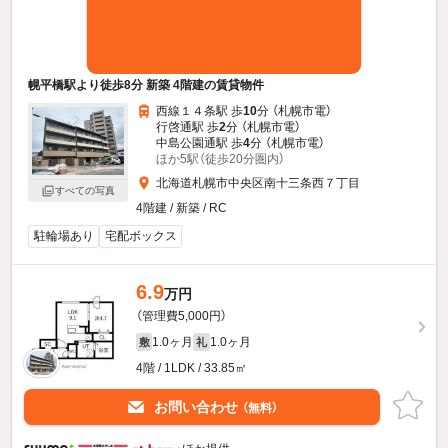
幌平橋駅より徒歩8分 新築 4階建の賃貸物件
西線１４条駅 歩
10
分 （札幌市電）
行啓通駅 歩
2
分 （札幌市電）
中島公園通駅 歩
4
分 （札幌市電）
ほか5駅（徒歩20分圏内）
北海道札幌市中央区南十三条西７丁目
すべての写真
4階建 / 新築 / RC
駐輪場あり
宅配ボックス
6.9
万円
（管理費5,000円）
1.0ヶ月
1.0ヶ月
敷
礼
4階 / 1LDK / 33.85㎡
お問い合わせ
（無料）