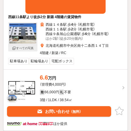
西線11条駅より徒歩2分 新築 4階建の賃貸物件
西線１４条駅 歩
4
分 （札幌市電）
西線１１条駅 歩
2
分 （札幌市電）
西線９条旭山公園通駅 歩
6
分 （札幌市電）
ほか2駅（徒歩20分圏内）
北海道札幌市中央区南十二条西１４丁目
すべての写真
4階建 / 新築 / RC
駐車場あり
駐輪場あり
宅配ボックス
6.6
万円
（管理費4,000円）
66,000円
不要
敷
礼
3階 / 1LDK / 38.54㎡
お問い合わせ
（無料）
ほか提供