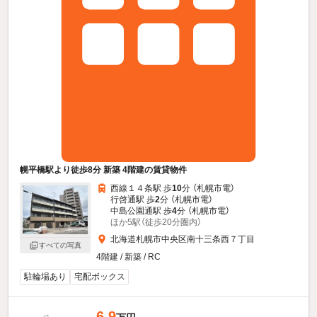
幌平橋駅より徒歩8分 新築 4階建の賃貸物件
西線１４条駅 歩
10
分 （札幌市電）
行啓通駅 歩
2
分 （札幌市電）
中島公園通駅 歩
4
分 （札幌市電）
ほか5駅（徒歩20分圏内）
北海道札幌市中央区南十三条西７丁目
すべての写真
4階建 / 新築 / RC
駐輪場あり
宅配ボックス
6.9