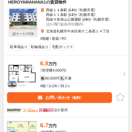
HEROYAMAHANA1の賃貸物件
西線１４条駅 歩
4
分 （札幌市電）
西線１１条駅 歩
2
分 （札幌市電）
西線９条旭山公園通駅 歩
6
分 （札幌市電）
ほか2駅（徒歩20分圏内）
北海道札幌市中央区南十二条西１４丁目
すべての写真
4階建 / 新築 / RC
駐車場あり
駐輪場あり
宅配ボックス
6.8
万円
（管理費4,000円）
68,000円
不要
敷
礼
4階 / 1LDK / 38.2㎡
お問い合わせ
（無料）
ほか提供
6.7
万円