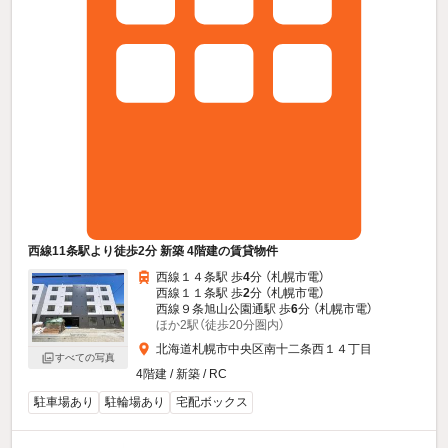
西線11条駅より徒歩2分 新築 4階建の賃貸物件
西線１４条駅 歩
4
分 （札幌市電）
西線１１条駅 歩
2
分 （札幌市電）
西線９条旭山公園通駅 歩
6
分 （札幌市電）
ほか2駅（徒歩20分圏内）
北海道札幌市中央区南十二条西１４丁目
すべての写真
4階建 / 新築 / RC
駐車場あり
駐輪場あり
宅配ボックス