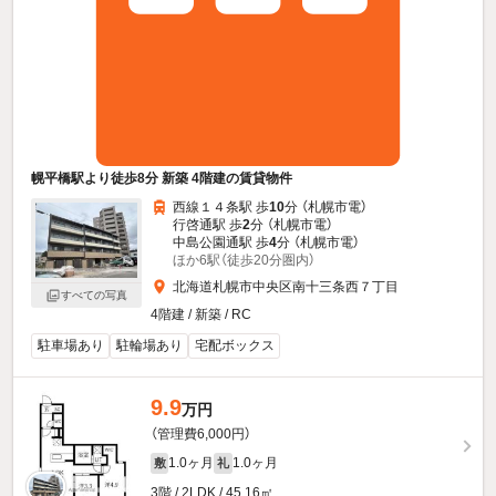
幌平橋駅より徒歩8分 新築 4階建の賃貸物件
西線１４条駅 歩
10
分 （札幌市電）
行啓通駅 歩
2
分 （札幌市電）
中島公園通駅 歩
4
分 （札幌市電）
ほか6駅（徒歩20分圏内）
北海道札幌市中央区南十三条西７丁目
すべての写真
4階建 / 新築 / RC
駐車場あり
駐輪場あり
宅配ボックス
9.9
万円
（管理費6,000円）
1.0ヶ月
1.0ヶ月
敷
礼
3階 / 2LDK / 45.16㎡