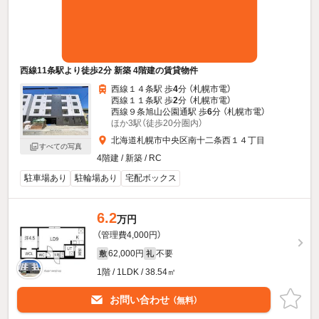
西線11条駅より徒歩2分 新築 4階建の賃貸物件
西線１４条駅 歩
4
分 （札幌市電）
西線１１条駅 歩
2
分 （札幌市電）
西線９条旭山公園通駅 歩
6
分 （札幌市電）
ほか3駅（徒歩20分圏内）
北海道札幌市中央区南十二条西１４丁目
すべての写真
4階建 / 新築 / RC
駐車場あり
駐輪場あり
宅配ボックス
6.2
万円
（管理費4,000円）
62,000円
不要
敷
礼
1階 / 1LDK / 38.54㎡
お問い合わせ
（無料）