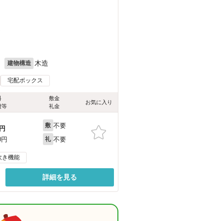
）
月
木造
建物構造
宅配ボックス
料
敷金
お気に入り
費等
礼金
不要
敷
円
不要
0円
礼
炊き機能
詳細を見る