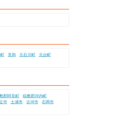
宮町
見和
元石川町
元台町
敷郡阿見町
稲敷郡河内町
立市
土浦市
古河市
石岡市