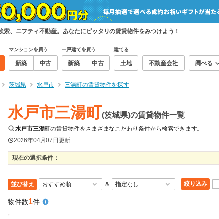
て検索、ニフティ不動産。あなたにピッタリの賃貸物件をみつけよう！
マンションを買う
一戸建てを買う
建てる
新築
中古
新築
中古
土地
不動産会社
調べる
茨城県
水戸市
三湯町の賃貸物件を探す
水戸市三湯町
(茨城県)の賃貸物件一覧
水戸市三湯町
の賃貸物件をさまざまなこだわり条件から検索できます。
2026年04月07日
更新
現在の選択条件：
-
絞り込み
並び替え
＆
1
物件数
件