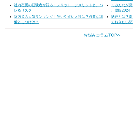
す。
社内恋愛の経験者が語る！メリット・デメリットと、バ
＼みんなが見
レるリスク
川県版2024
室内犬の人気ランキング！飼いやすい犬種は？必要な準
納戸とは？部
備としつけは？
ておきたい間
お悩みコラムTOPへ