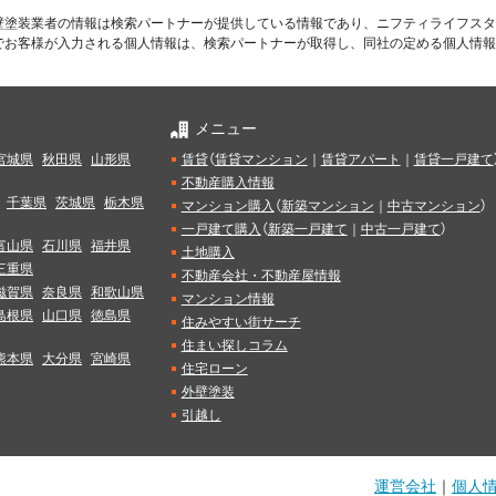
壁塗装業者の情報は検索パートナーが提供している情報であり、ニフティライフスタ
でお客様が入力される個人情報は、検索パートナーが取得し、同社の定める個人情報
メニュー
宮城県
秋田県
山形県
賃貸
（
賃貸マンション
｜
賃貸アパート
｜
賃貸一戸建て
不動産購入情報
千葉県
茨城県
栃木県
マンション購入
（
新築マンション
｜
中古マンション
）
一戸建て購入
（
新築一戸建て
｜
中古一戸建て
）
富山県
石川県
福井県
土地購入
三重県
不動産会社・不動産屋情報
滋賀県
奈良県
和歌山県
マンション情報
島根県
山口県
徳島県
住みやすい街サーチ
住まい探しコラム
熊本県
大分県
宮崎県
住宅ローン
外壁塗装
引越し
運営会社
｜
個人