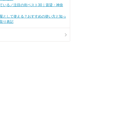
ている／注目の街ベスト30｜賃貸・神奈
屋として使える？おすすめの使い方と知っ
取り表記