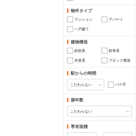
物件タイプ
マンション
アパート
一戸建て
建物構造
鉄筋系
鉄骨系
木造系
ブロック構造
駅からの時間
バス可
築年数
専有面積