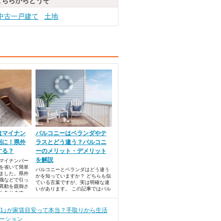
こちらからどうぞ
中古一戸建て
土地
はマイナン
バルコニーはベランダやテ
利に！県外
ラスとどう違う？バルコニ
する？
ーのメリット・デメリット
を解説
マイナンバー
を省いて簡単
バルコニーとベランダはどう違う
ました。県外
かを知っていますか？ どちらも似
職などで引っ
ている言葉ですが、実は明確な違
異動を親御さ
いがあります。 この記事ではバル
もあります。
コニーとベランダの違いを解説し
たあと、メリット・デメリットに
ついてもお伝えします。
の1」が家賃目安って本当？手取りから生活
ーション