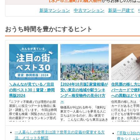
【水戸市三湯町】の購入物件
からお探しの方は
新築マンション
中古マンション
新築一戸建て
おうち時間を豊かにするヒント
＼みんなが見ている／注目
【2024年10月版】家賃相場が
住民票の移し方
の街ベスト30｜賃貸・静岡
安い東京の地域や駅ランキ
バーカードで便
県版2024
ング～格安物件の見分け方
への異動はどう
～
「ニフティ不動産」では理想のお部
住民票の移し方は、
屋探しに役立つデータを独自に集
カードがあると手間
物価高が叫ばれる昨今、『便利な
計・調査しています。 今回は静岡
に行えるようになり
東京で一人暮らし』を夢見る人に
県で最も検索・閲覧された注目の
に子どもが進学や就
立ちはだかるのが、高い家賃で
街の最新データをランキング形式
越すとき、住民票の
す。 こんなに高いなら東京はあき
でまとめました。
んが代理で行う場合
らめようかな・・・なんて落ち込
んでいるあなた！ 東京はたしかに
一人暮らしの世帯主は誰？世帯主の定義や変更する方
家賃が高いイメージがあります
「手取り3分
が、コツを掴んで探せば、安い家
法、メリットを解説
費をシミュレ
賃で賃貸物件を見つけられるんで