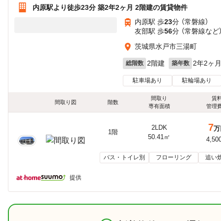
内原駅より徒歩23分 築2年2ヶ月 2階建の賃貸物件
内原駅 歩
23
分 （常磐線）
友部駅 歩
56
分 （常磐線
など
茨城県水戸市三湯町
2階建
2年2ヶ
総階数
築年数
駐車場あり
駐輪場あり
間取り
賃
間取り図
階数
専有面積
管理
7
2LDK
万
1階
50.41㎡
4,50
バス・トイレ別
フローリング
追い
提供