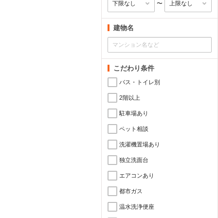
〜
建物名
こだわり条件
バス・トイレ別
2階以上
駐車場あり
ペット相談
洗濯機置場あり
独立洗面台
エアコンあり
都市ガス
温水洗浄便座