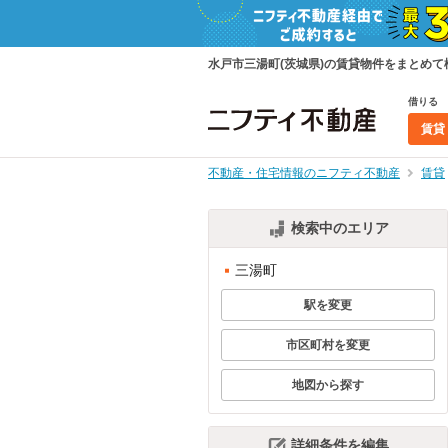
水戸市三湯町(茨城県)の賃貸物件をまとめ
借りる
賃貸
不動産・住宅情報のニフティ不動産
賃貸
検索中のエリア
三湯町
駅を変更
市区町村を変更
地図から探す
詳細条件を編集