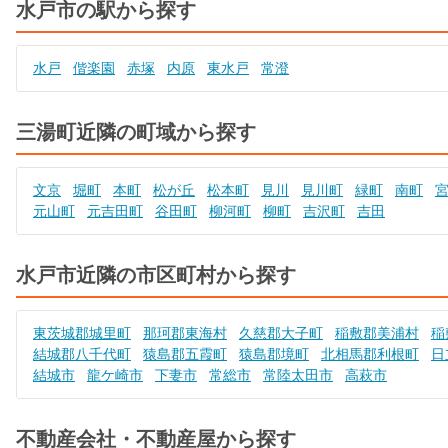
水戸市の駅から探す
水戸
偕楽園
赤塚
内原
東水戸
常澄
三湯町近隣の町域から探す
文京
堀町
本町
松が丘
松本町
見川
見川町
緑町
南町
元山町
元吉田町
谷田町
柳河町
柳町
吉沢町
吉田
水戸市近隣の市区町村から探す
東茨城郡城里町
那珂郡東海村
久慈郡大子町
稲敷郡美浦村
稲
結城郡八千代町
猿島郡五霞町
猿島郡境町
北相馬郡利根町
日
結城市
龍ケ崎市
下妻市
常総市
常陸太田市
高萩市
不動産会社・不動産屋から探す