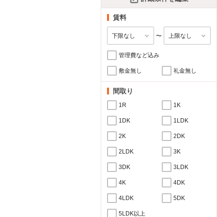
賃料
〜
管理費など込み
敷金無し
礼金無し
間取り
1R
1K
1DK
1LDK
2K
2DK
2LDK
3K
3DK
3LDK
4K
4DK
4LDK
5DK
5LDK以上