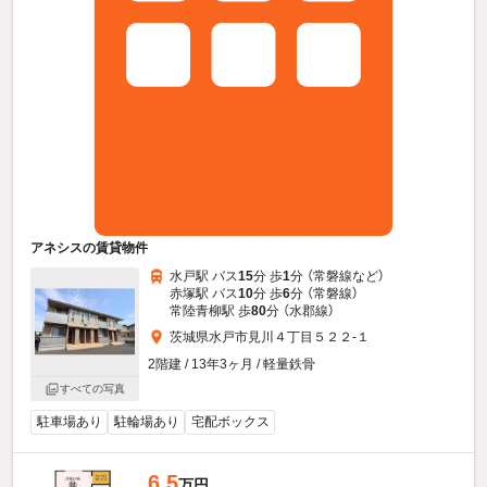
アネシスの賃貸物件
水戸駅 バス
15
分 歩
1
分 （常磐線
など
）
赤塚駅 バス
10
分 歩
6
分 （常磐線）
常陸青柳駅 歩
80
分 （水郡線）
茨城県水戸市見川４丁目５２２-１
2階建 / 13年3ヶ月 / 軽量鉄骨
すべての写真
駐車場あり
駐輪場あり
宅配ボックス
6.5
万円