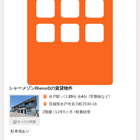
シャーメゾンRienoDの賃貸物件
水戸駅 バス
20
分 歩
4
分 （常磐線
など
）
茨城県水戸市見川町2530-16
2階建 / 11年5ヶ月 / 軽量鉄骨
すべての写真
駐車場あり