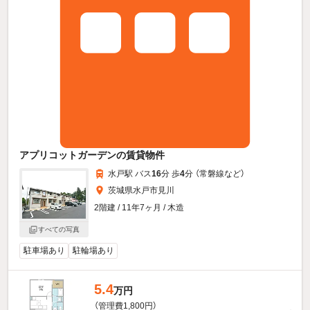
アプリコットガーデンの賃貸物件
水戸駅 バス
16
分 歩
4
分 （常磐線
など
）
茨城県水戸市見川
2階建 / 11年7ヶ月 / 木造
すべての写真
駐車場あり
駐輪場あり
5.4
万円
（管理費1,800円）