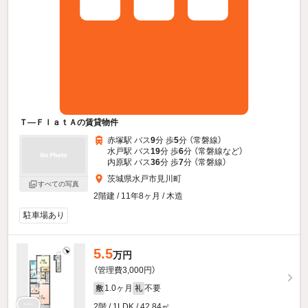
Ｔ—ＦｌａｔＡの賃貸物件
赤塚駅 バス
9
分 歩
5
分 （常磐線）
水戸駅 バス
19
分 歩
6
分 （常磐線
など
）
内原駅 バス
36
分 歩
7
分 （常磐線）
茨城県水戸市見川町
すべての写真
2階建 / 11年8ヶ月 / 木造
駐車場あり
5.5
万円
（管理費3,000円）
1.0ヶ月
不要
敷
礼
2階 / 1LDK / 42.84㎡