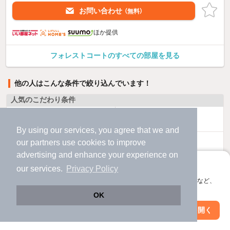
お問い合わせ
（無料）
ほか提供
フォレストコートのすべての部屋を見る
他の人はこんな条件で絞り込んでいます！
人気のこだわり条件
バス・トイレ別
2階以上
By using our services, you agree that we and
our
partners
use cookies to improve
駐車場あり
ペット相談
advertising and enhance your experience on
アプリに切り替えて、サクサクお部屋探し
our services.
Privacy Policy
洗濯機置場あり
独立洗面台
会員登録なしですぐ使える。マップ検索やお気に入り保存など、
アプリ限定の便利な機能が使えます！
エアコンあり
都市ガス
OK
Web版で続行
アプリを開く
市区町村を変更
絞り込み条件を変更
温水洗浄便座
オートロック