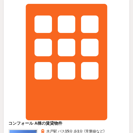
コンフォール A棟の賃貸物件
水戸駅 バス
15
分 歩
1
分 （常磐線
など
）