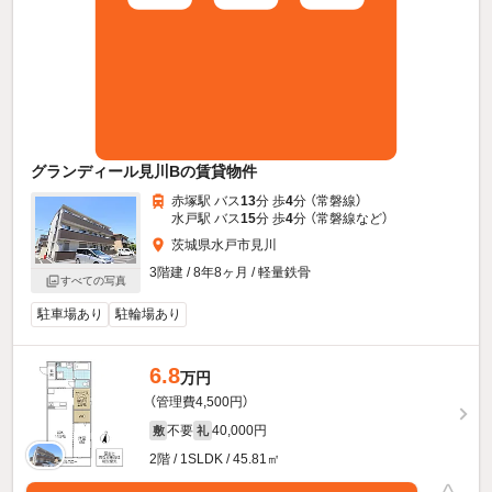
グランディール見川Bの賃貸物件
赤塚駅 バス
13
分 歩
4
分 （常磐線）
水戸駅 バス
15
分 歩
4
分 （常磐線
など
）
茨城県水戸市見川
3階建 / 8年8ヶ月 / 軽量鉄骨
すべての写真
駐車場あり
駐輪場あり
6.8
万円
（管理費4,500円）
不要
40,000円
敷
礼
2階 / 1SLDK / 45.81㎡