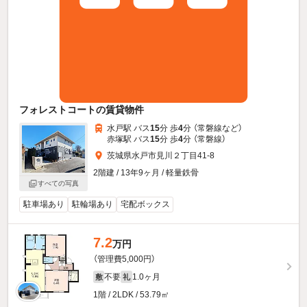
フォレストコートの賃貸物件
水戸駅 バス
15
分 歩
4
分 （常磐線
など
）
赤塚駅 バス
15
分 歩
4
分 （常磐線）
茨城県水戸市見川２丁目41-8
2階建 / 13年9ヶ月 / 軽量鉄骨
すべての写真
駐車場あり
駐輪場あり
宅配ボックス
7.2
万円
（管理費5,000円）
不要
1.0ヶ月
敷
礼
1階 / 2LDK / 53.79㎡