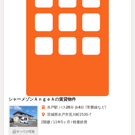
シャーメゾンＡｎｇｅＡの賃貸物件
水戸駅 バス
20
分 歩
4
分 （常磐線
など
）
茨城県水戸市見川町2530-7
2階建 / 11年5ヶ月 / 軽量鉄骨
すべての写真