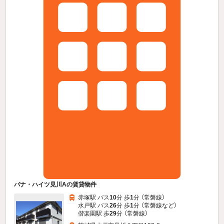
パナ・ハイツ見川Aの賃貸物件
赤塚駅 バス
10
分 歩
1
分 （常磐線）
水戸駅 バス
26
分 歩
1
分 （常磐線
など
）
偕楽園駅 歩
29
分 （常磐線）