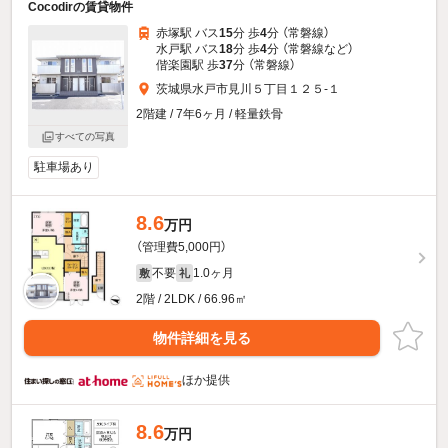
Cocodirの賃貸物件
赤塚駅 バス
15
分 歩
4
分 （常磐線）
水戸駅 バス
18
分 歩
4
分 （常磐線
など
）
偕楽園駅 歩
37
分 （常磐線）
茨城県水戸市見川５丁目１２５-１
2階建 / 7年6ヶ月 / 軽量鉄骨
すべての写真
駐車場あり
8.6
万円
（管理費5,000円）
不要
1.0ヶ月
敷
礼
2階 / 2LDK / 66.96㎡
物件詳細を見る
ほか提供
8.6
万円