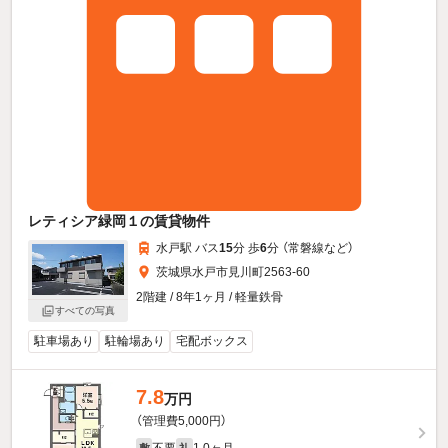
レティシア緑岡１の賃貸物件
水戸駅 バス
15
分 歩
6
分 （常磐線
など
）
茨城県水戸市見川町2563-60
2階建 / 8年1ヶ月 / 軽量鉄骨
すべての写真
駐車場あり
駐輪場あり
宅配ボックス
7.8
万円
（管理費5,000円）
不要
1.0ヶ月
敷
礼