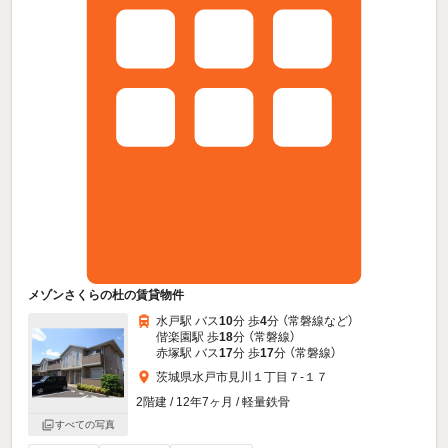
メゾンさくらの杜の賃貸物件
水戸駅 バス
10
分 歩
4
分 （常磐線
など
）
偕楽園駅 歩
18
分 （常磐線）
赤塚駅 バス
17
分 歩
17
分 （常磐線）
茨城県水戸市見川１丁目７-１７
2階建 / 12年7ヶ月 / 軽量鉄骨
すべての写真