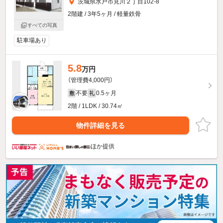
茨城県水戸市見川２丁目102-8
2階建 / 3年5ヶ月 / 軽量鉄骨
すべての写真
駐車場あり
5.8
万円
（管理費4,000円）
不要
0.5ヶ月
敷
礼
2階 / 1LDK / 30.74㎡
物件詳細を見る
ほか提供