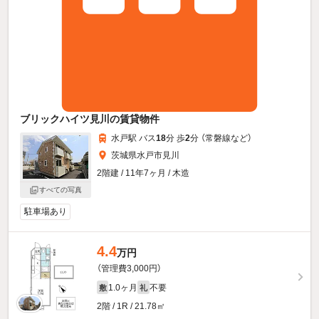
ブリックハイツ見川の賃貸物件
水戸駅 バス
18
分 歩
2
分 （常磐線
など
）
茨城県水戸市見川
2階建 / 11年7ヶ月 / 木造
すべての写真
駐車場あり
4.4
万円
（管理費3,000円）
1.0ヶ月
不要
敷
礼
2階 / 1R / 21.78㎡