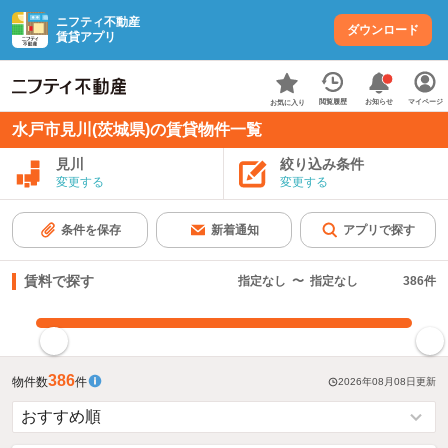
ニフティ不動産
ダウンロード
賃貸アプリ
お知らせ
閲覧履歴
マイページ
お気に入り
水戸市見川(茨城県)の賃貸物件一覧
見川
絞り込み条件
変更する
変更する
条件を保存
新着通知
アプリで探す
賃料で探す
指定なし
〜
指定なし
386
件
指定した賃料で絞り込む
386
物件数
件
2026年08月08日
更新