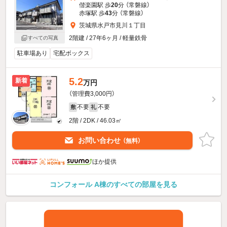
偕楽園駅 歩
20
分 （常磐線）
赤塚駅 歩
43
分 （常磐線）
茨城県水戸市見川１丁目
2階建 / 27年6ヶ月 / 軽量鉄骨
すべての写真
駐車場あり
宅配ボックス
5.2
新着
万円
（管理費3,000円）
不要
不要
敷
礼
2階 / 2DK / 46.03㎡
お問い合わせ
（無料）
ほか提供
コンフォール A棟のすべての部屋を見る