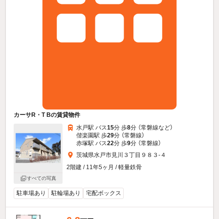
カーサR・T Bの賃貸物件
水戸駅 バス
15
分 歩
8
分 （常磐線
など
）
偕楽園駅 歩
29
分 （常磐線）
赤塚駅 バス
22
分 歩
9
分 （常磐線）
茨城県水戸市見川３丁目９８３-４
2階建 / 11年5ヶ月 / 軽量鉄骨
すべての写真
駐車場あり
駐輪場あり
宅配ボックス