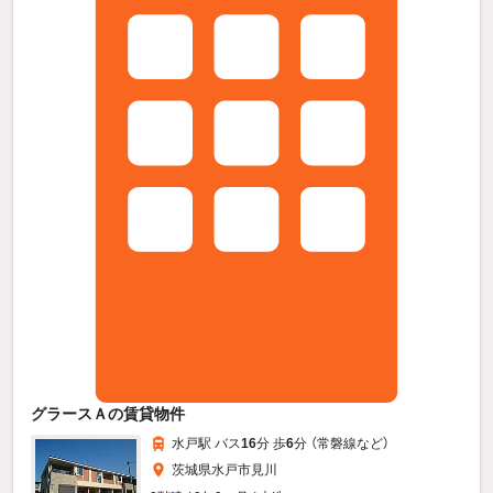
グラースＡの賃貸物件
水戸駅 バス
16
分 歩
6
分 （常磐線
など
）
茨城県水戸市見川