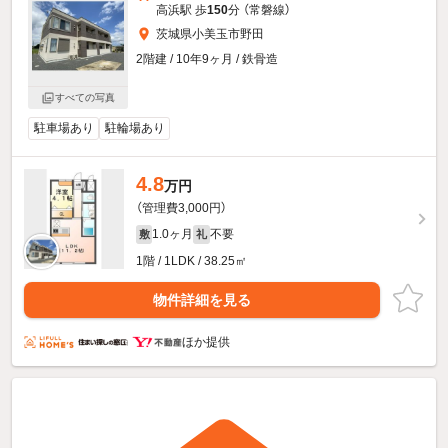
高浜駅 歩
150
分 （常磐線）
茨城県小美玉市野田
2階建 / 10年9ヶ月 / 鉄骨造
すべての写真
駐車場あり
駐輪場あり
4.8
万円
（管理費3,000円）
1.0ヶ月
不要
敷
礼
1階 / 1LDK / 38.25㎡
物件詳細を見る
ほか提供