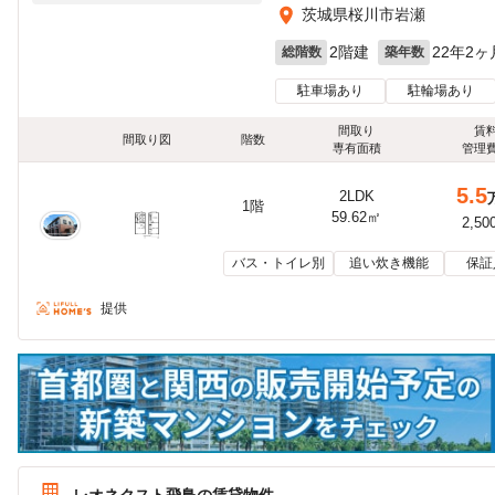
茨城県桜川市岩瀬
2階建
22年2ヶ
総階数
築年数
駐車場あり
駐輪場あり
間取り
賃
間取り図
階数
専有面積
管理
5.5
2LDK
1階
59.62㎡
2,50
バス・トイレ別
追い炊き機能
保証
提供
レオネクスト飛鳥の賃貸物件