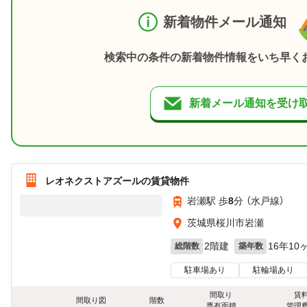
新着物件メール通知
検索中の条件の新着物件情報をいち早く
新着メール通知を受け
レオネクストアズールの賃貸物件
岩瀬駅 歩
8
分 （水戸線）
茨城県桜川市岩瀬
2階建
16年10
総階数
築年数
駐車場あり
駐輪場あり
間取り
賃
間取り図
階数
専有面積
管理