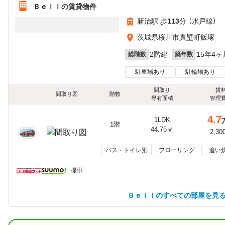
Ｂｅｌｌの賃貸物件
新治駅 歩
113
分 （水戸線）
茨城県桜川市真壁町飯塚
2階建
15年4ヶ
総階数
築年数
駐車場あり
駐輪場あり
間取り
賃
間取り図
階数
専有面積
管理
4.7
1LDK
1階
44.75㎡
2,30
バス・トイレ別
フローリング
追い
提供
Ｂｅｌｌのすべての部屋を見