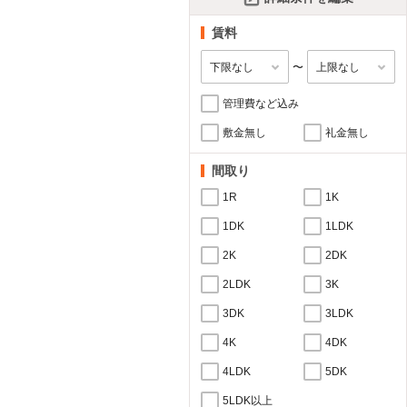
賃料
〜
管理費など込み
敷金無し
礼金無し
間取り
1R
1K
1DK
1LDK
2K
2DK
2LDK
3K
3DK
3LDK
4K
4DK
4LDK
5DK
5LDK以上