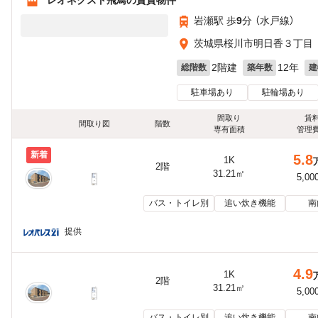
岩瀬駅 歩
9
分 （水戸線）
茨城県桜川市明日香３丁目
2階建
12年
総階数
築年数
建
駐車場あり
駐輪場あり
間取り
賃
間取り図
階数
専有面積
管理
新着
5.8
1K
2階
31.21㎡
5,00
バス・トイレ別
追い炊き機能
南
提供
4.9
1K
2階
31.21㎡
5,00
バス・トイレ別
追い炊き機能
南