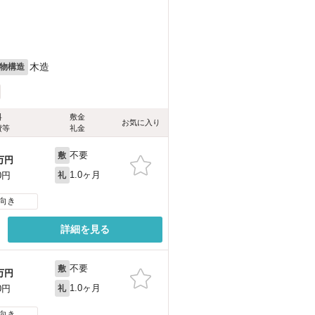
木造
物構造
料
敷金
お気に入り
費等
礼金
不要
敷
万円
1.0ヶ月
0円
礼
向き
詳細を見る
不要
敷
万円
1.0ヶ月
0円
礼
向き