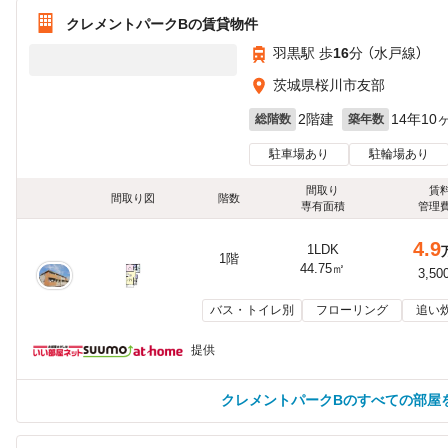
クレメントパークBの賃貸物件
羽黒駅 歩
16
分 （水戸線）
茨城県桜川市友部
2階建
14年10
総階数
築年数
駐車場あり
駐輪場あり
間取り
賃
間取り図
階数
専有面積
管理
4.9
1LDK
1階
44.75㎡
3,50
バス・トイレ別
フローリング
追い
提供
クレメントパークBのすべての部屋