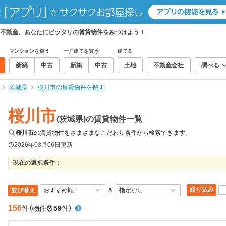
不動産。あなたにピッタリの賃貸物件をみつけよう！
マンションを買う
一戸建てを買う
建てる
新築
中古
新築
中古
土地
不動産会社
調べる
茨城県
桜川市の賃貸物件を探す
桜川市
(茨城県)の賃貸物件一覧
桜川市
の賃貸物件をさまざまなこだわり条件から検索できます。
2026年08月06日
更新
現在の選択条件：
-
絞り込み
並び替え
＆
156
件
（物件数
59
件）