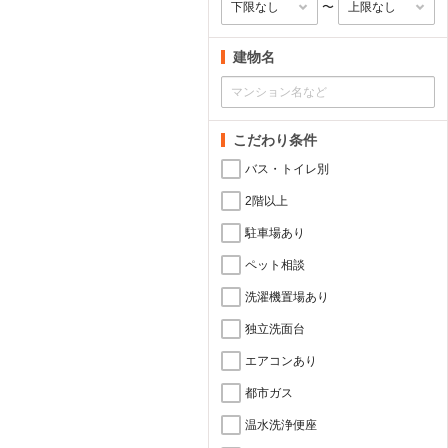
〜
建物名
こだわり条件
バス・トイレ別
2階以上
駐車場あり
ペット相談
洗濯機置場あり
独立洗面台
エアコンあり
都市ガス
温水洗浄便座