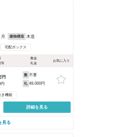
ヶ月
木造
建物構造
宅配ボックス
料
敷金
お気に入り
費等
礼金
不要
敷
万円
49,000円
0円
礼
炊き機能
詳細を見る
を見る