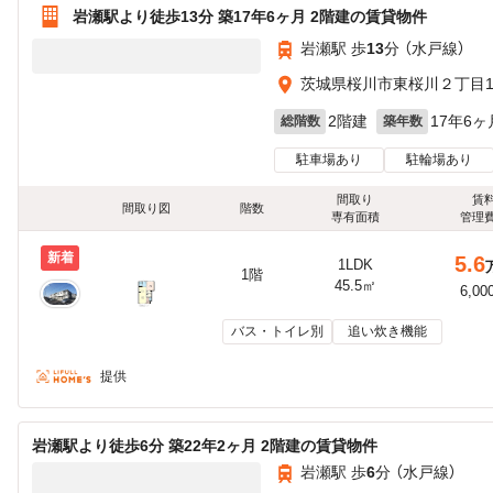
岩瀬駅より徒歩13分 築17年6ヶ月 2階建の賃貸物件
岩瀬駅 歩
13
分 （水戸線）
茨城県桜川市東桜川２丁目1
2階建
17年6ヶ
総階数
築年数
駐車場あり
駐輪場あり
間取り
賃
間取り図
階数
専有面積
管理
新着
5.6
1LDK
1階
45.5㎡
6,00
バス・トイレ別
追い炊き機能
提供
岩瀬駅より徒歩6分 築22年2ヶ月 2階建の賃貸物件
岩瀬駅 歩
6
分 （水戸線）