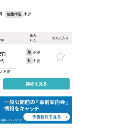
月
木造
建物構造
料
敷金
お気に入り
費等
礼金
不要
敷
万円
不要
0円
礼
人不要
詳細を見る