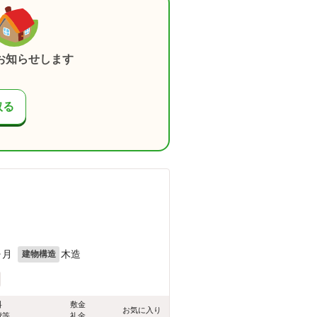
お知らせします
取る
ヶ月
木造
建物構造
料
敷金
お気に入り
費等
礼金