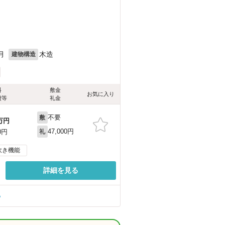
月
木造
建物構造
料
敷金
お気に入り
費等
礼金
不要
敷
万円
47,000円
0円
礼
炊き機能
詳細を見る
る