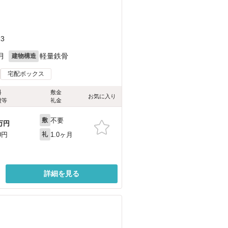
3
月
軽量鉄骨
建物構造
宅配ボックス
料
敷金
お気に入り
費等
礼金
不要
敷
万円
1.0ヶ月
0円
礼
詳細を見る