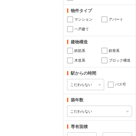
物件タイプ
マンション
アパート
一戸建て
建物構造
鉄筋系
鉄骨系
木造系
ブロック構造
駅からの時間
バス可
築年数
専有面積