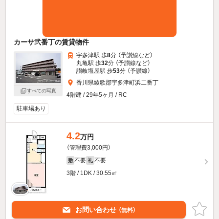
カーサ弐番丁の賃貸物件
宇多津駅 歩
8
分 （予讃線
など
）
丸亀駅 歩
32
分 （予讃線
など
）
讃岐塩屋駅 歩
53
分 （予讃線）
香川県綾歌郡宇多津町浜二番丁
すべての写真
4階建 / 29年5ヶ月 / RC
駐車場あり
4.2
万円
（管理費3,000円）
不要
不要
敷
礼
3階 / 1DK / 30.55㎡
お問い合わせ
（無料）