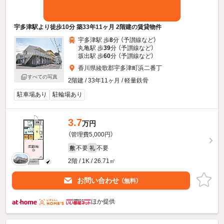
宇多津駅より徒歩10分 築33年11ヶ月 2階建の賃貸物件
宇多津駅 歩
8
分 （予讃線
など
）
丸亀駅 歩
39
分 （予讃線
など
）
坂出駅 歩
60
分 （予讃線
など
）
香川県綾歌郡宇多津町浜二番丁
すべての写真
2階建 / 33年11ヶ月 / 軽量鉄骨
駐車場あり
駐輪場あり
3.7
万円
（管理費5,000円）
不要
不要
敷
礼
2階 / 1K / 26.71㎡
お問い合わせ
（無料）
ほか提供