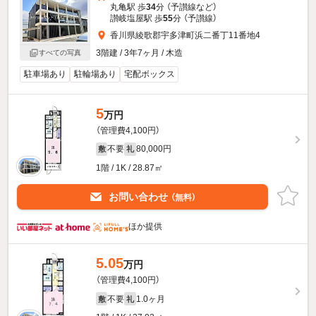
丸亀駅 歩
34
分 （予讃線
など
）
讃岐塩屋駅 歩
55
分 （予讃線）
香川県綾歌郡宇多津町浜二番丁11番地4
3階建 / 3年7ヶ月 / 木造
すべての写真
駐車場あり
駐輪場あり
宅配ボックス
5
万円
（管理費4,100円）
不要
80,000円
敷
礼
1階 / 1K / 28.87㎡
お問い合わせ
（無料）
ほか提供
5.05
万円
（管理費4,100円）
不要
1.0ヶ月
敷
礼