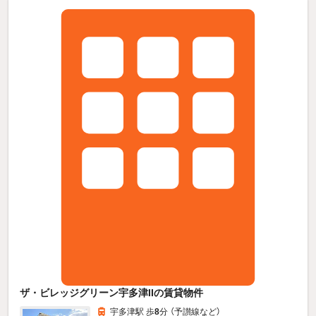
ザ・ビレッジグリーン宇多津IIの賃貸物件
宇多津駅 歩
8
分 （予讃線
など
）