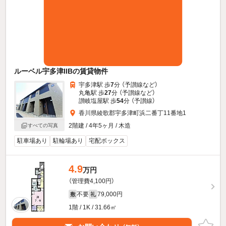
ルーベル宇多津IIBの賃貸物件
宇多津駅 歩
7
分 （予讃線
など
）
丸亀駅 歩
27
分 （予讃線
など
）
讃岐塩屋駅 歩
54
分 （予讃線）
香川県綾歌郡宇多津町浜二番丁11番地1
2階建 / 4年5ヶ月 / 木造
すべての写真
駐車場あり
駐輪場あり
宅配ボックス
4.9
万円
（管理費4,100円）
不要
79,000円
敷
礼
1階 / 1K / 31.66㎡