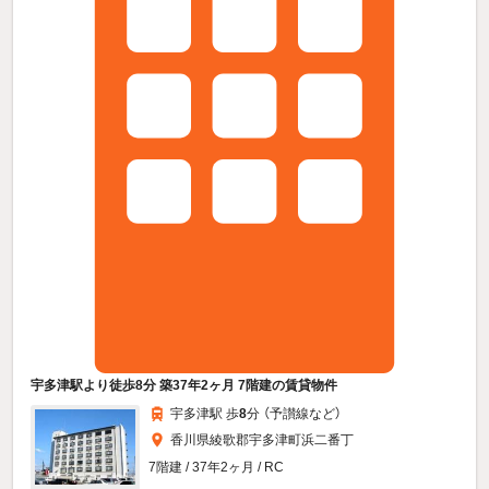
宇多津駅より徒歩8分 築37年2ヶ月 7階建の賃貸物件
宇多津駅 歩
8
分 （予讃線
など
）
香川県綾歌郡宇多津町浜二番丁
7階建 / 37年2ヶ月 / RC