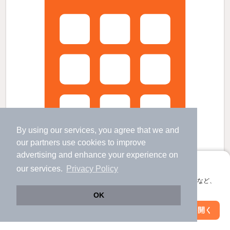
By using our services, you agree that we and
our
partners
use cookies to improve
advertising and enhance your experience on
アプリに切り替えて、サクサクお部屋探し
our services.
Privacy Policy
会員登録なしですぐ使える。マップ検索やお気に入り保存など、
アプリ限定の便利な機能が使えます！
OK
ザ・ビレッジグリーン宇多津IIIの賃貸物件
Web版で続行
アプリを開く
市区町村を変更
絞り込み条件を変更
宇多津駅 歩
8
分 （予讃線
など
）
香川県綾歌郡宇多津町浜二番丁