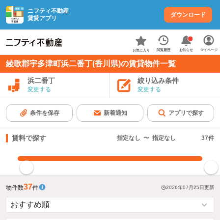
ニフティ不動産
ダウンロード
賃貸アプリ
お知らせ
閲覧履歴
マイページ
お気に入り
綾歌郡宇多津町浜二番丁(香川県)の賃貸物件一覧
浜二番丁
絞り込み条件
変更する
変更する
条件を保存
新着通知
アプリで探す
賃料で探す
指定なし
〜
指定なし
37
件
指定した賃料で絞り込む
37
物件数
件
2026年07月25日
更新