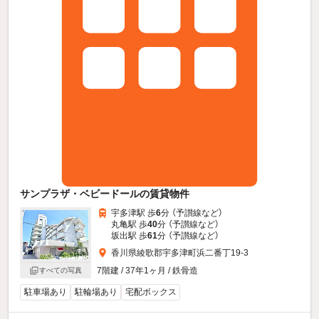
サンプラザ・ベビードールの賃貸物件
宇多津駅 歩
6
分 （予讃線
など
）
丸亀駅 歩
40
分 （予讃線
など
）
坂出駅 歩
61
分 （予讃線
など
）
香川県綾歌郡宇多津町浜二番丁19-3
7階建 / 37年1ヶ月 / 鉄骨造
すべての写真
駐車場あり
駐輪場あり
宅配ボックス