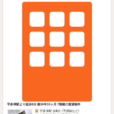
宇多津駅より徒歩8分 築36年10ヶ月 7階建の賃貸物件
宇多津駅 歩
8
分 （予讃線
など
）