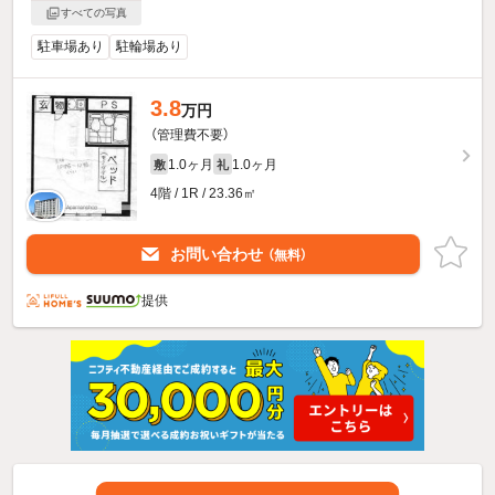
すべての写真
駐車場あり
駐輪場あり
3.8
万円
（管理費不要）
1.0ヶ月
1.0ヶ月
敷
礼
4階 / 1R / 23.36㎡
お問い合わせ
（無料）
提供