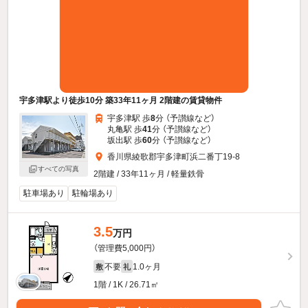
宇多津駅より徒歩10分 築33年11ヶ月 2階建の賃貸物件
宇多津駅 歩
8
分 （予讃線
など
）
丸亀駅 歩
41
分 （予讃線
など
）
坂出駅 歩
60
分 （予讃線
など
）
香川県綾歌郡宇多津町浜二番丁19-8
すべての写真
2階建 / 33年11ヶ月 / 軽量鉄骨
駐車場あり
駐輪場あり
3.5
万円
（管理費5,000円）
不要
1.0ヶ月
敷
礼
1階 / 1K / 26.71㎡