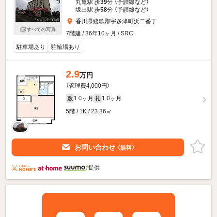
丸亀駅 歩
39
分 （予讃線
など
）
坂出駅 歩
58
分 （予讃線
など
）
香川県綾歌郡宇多津町浜二番丁
すべての写真
7階建 / 36年10ヶ月 / SRC
駐車場あり
駐輪場あり
2.9
万円
（管理費4,000円）
1.0ヶ月
1.0ヶ月
敷
礼
5階 / 1K / 23.36㎡
お問い合わせ
（無料）
提供