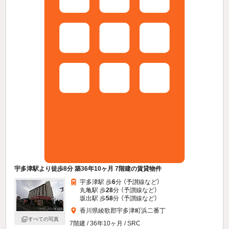
宇多津駅より徒歩8分 築36年10ヶ月 7階建の賃貸物件
宇多津駅 歩
6
分 （予讃線
など
）
丸亀駅 歩
28
分 （予讃線
など
）
坂出駅 歩
58
分 （予讃線
など
）
香川県綾歌郡宇多津町浜二番丁
すべての写真
7階建 / 36年10ヶ月 / SRC