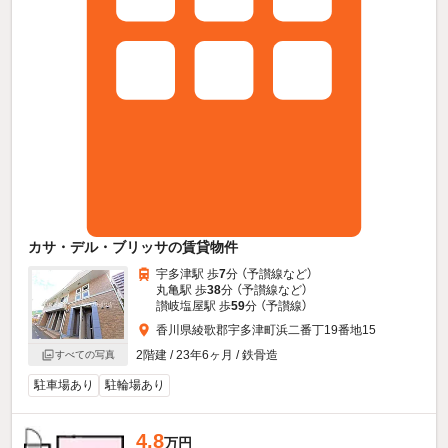
カサ・デル・ブリッサの賃貸物件
宇多津駅 歩
7
分 （予讃線
など
）
丸亀駅 歩
38
分 （予讃線
など
）
讃岐塩屋駅 歩
59
分 （予讃線）
香川県綾歌郡宇多津町浜二番丁19番地15
2階建 / 23年6ヶ月 / 鉄骨造
すべての写真
駐車場あり
駐輪場あり
4.8
万円