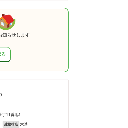
お知らせします
取る
ど
）
）
）
丁11番地1
月
木造
建物構造