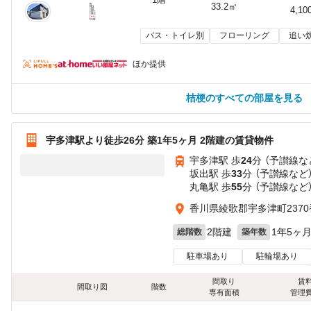
33.2㎡
4,10
バス・トイレ別
フローリング
追い
ほか提供
桔梗のすべての部屋を見る
宇多津駅より徒歩26分 築1年5ヶ月 2階建の賃貸物件
宇多津駅 歩
24
分 （予讃線
な
坂出駅 歩
33
分 （予讃線
など
丸亀駅 歩
55
分 （予讃線
など
香川県綾歌郡宇多津町2370
2階建
1年5ヶ
総階数
築年数
駐車場あり
駐輪場あり
間取り
賃
間取り図
階数
専有面積
管理