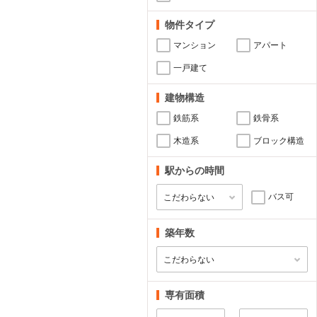
物件タイプ
マンション
アパート
一戸建て
建物構造
鉄筋系
鉄骨系
木造系
ブロック構造
駅からの時間
バス可
築年数
専有面積