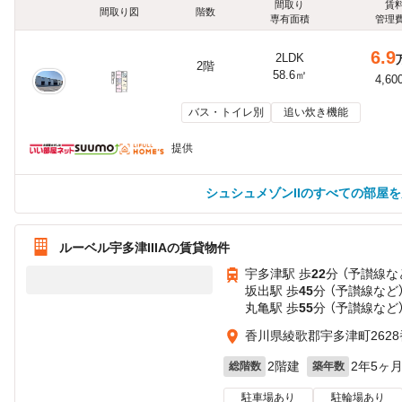
間取り
賃
間取り図
階数
専有面積
管理
6.9
2LDK
2階
58.6㎡
4,60
バス・トイレ別
追い炊き機能
提供
シュシュメゾンIIのすべての部屋
ルーベル宇多津IIIAの賃貸物件
宇多津駅 歩
22
分 （予讃線
な
坂出駅 歩
45
分 （予讃線
など
丸亀駅 歩
55
分 （予讃線
など
香川県綾歌郡宇多津町2628
2階建
2年5ヶ
総階数
築年数
駐車場あり
駐輪場あり