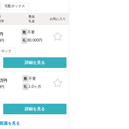
宅配ボックス
料
敷金
お気に入り
費等
礼金
不要
敷
円
80,000円
0円
礼
トロック
詳細を見る
不要
敷
万円
1.0ヶ月
0円
礼
詳細を見る
の部屋を見る