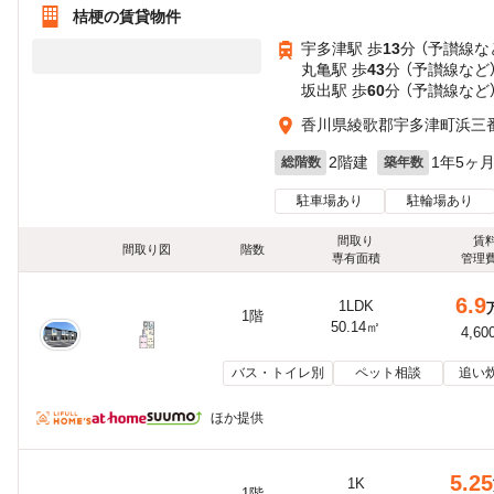
桔梗の賃貸物件
宇多津駅 歩
13
分 （予讃線
な
丸亀駅 歩
43
分 （予讃線
など
坂出駅 歩
60
分 （予讃線
など
香川県綾歌郡宇多津町浜三番
2階建
1年5ヶ
総階数
築年数
駐車場あり
駐輪場あり
間取り
賃
間取り図
階数
専有面積
管理
6.9
1LDK
1階
50.14㎡
4,60
バス・トイレ別
ペット相談
追い
ほか提供
5.25
1K
1階