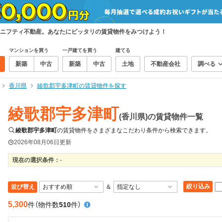
ニフティ不動産。あなたにピッタリの賃貸物件をみつけよう！
マンションを買う
一戸建てを買う
建てる
新築
中古
新築
中古
土地
不動産会社
調べる
香川県
綾歌郡宇多津町の賃貸物件を探す
綾歌郡宇多津町
(香川県)の賃貸物件一覧
綾歌郡宇多津町
の賃貸物件をさまざまなこだわり条件から検索できます。
2026年08月06日
更新
現在の選択条件：
-
絞り込み
並び替え
＆
5,300
件
（物件数
510
件）