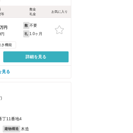
料
敷金
お気に入り
費等
礼金
不要
敷
万円
1.0ヶ月
0円
礼
炊き機能
詳細を見る
を見る
ど
）
）
）
丁11番地4
月
木造
建物構造