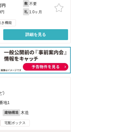
不要
敷
万円
1.0ヶ月
0円
礼
炊き機能
詳細を見る
ど
）
番地1
月
木造
建物構造
宅配ボックス