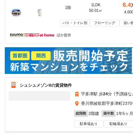
6.4
1LDK
1階
50.01㎡
4,60
バス・トイレ別
フローリング
追い
ほか提供
シュシュメゾンIIの賃貸物件
宇多津駅 歩
24
分 （予讃線
な
香川県綾歌郡宇多津町2370
2階建
1年5ヶ
総階数
築年数
駐車場あり
駐輪場あり