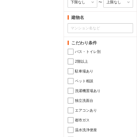
〜
建物名
こだわり条件
バス・トイレ別
2階以上
駐車場あり
ペット相談
洗濯機置場あり
独立洗面台
エアコンあり
都市ガス
温水洗浄便座