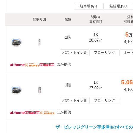
駐車場あり
駐輪場あり
間取り
賃
間取り図
階数
専有面積
管理
5
1K
万
1階
28.87㎡
4,10
バス・トイレ別
フローリング
オー
ほか提供
5.05
1K
1階
27.02㎡
4,10
バス・トイレ別
フローリング
ほか提供
ザ・ビレッジグリーン宇多津IIのすべて