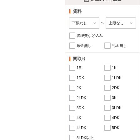
賃料
〜
管理費など込み
敷金無し
礼金無し
間取り
1R
1K
1DK
1LDK
2K
2DK
2LDK
3K
3DK
3LDK
4K
4DK
4LDK
5DK
5LDK以上