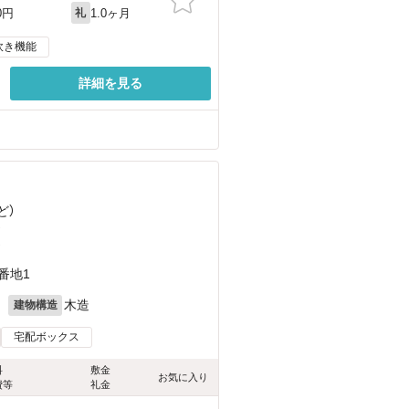
1.0ヶ月
0円
礼
炊き機能
詳細を見る
ど
）
）
）
番地1
月
木造
建物構造
宅配ボックス
料
敷金
お気に入り
費等
礼金