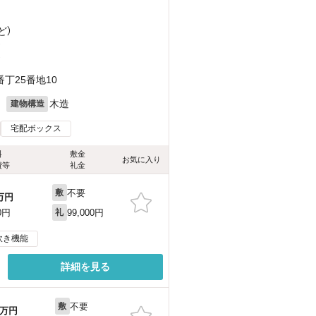
ど
）
）
）
丁25番地10
月
木造
建物構造
宅配ボックス
料
敷金
お気に入り
費等
礼金
不要
敷
万円
99,000円
0円
礼
炊き機能
詳細を見る
不要
敷
万円