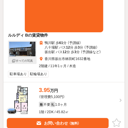
ルルディ Bの賃貸物件
鴨川駅 歩
61
分 （予讃線）
八十場駅 バス
12
分 歩
3
分 （予讃線）
坂出駅 バス
12
分 歩
3
分 （予讃線
など
）
香川県坂出市林田町1632番地
すべての写真
2階建 / 11年1ヶ月 / 木造
駐車場あり
駐輪場あり
3.95
万円
（管理費5,100円）
不要
1.0ヶ月
敷
礼
1階 / 2DK / 45.82㎡
お問い合わせ
（無料）