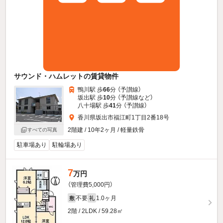
サウンド・ハムレットの賃貸物件
鴨川駅 歩
66
分 （予讃線）
坂出駅 歩
10
分 （予讃線
など
）
八十場駅 歩
41
分 （予讃線）
香川県坂出市福江町1丁目2番18号
2階建 / 10年2ヶ月 / 軽量鉄骨
すべての写真
駐車場あり
駐輪場あり
7
万円
（管理費5,000円）
不要
1.0ヶ月
敷
礼
2階 / 2LDK / 59.28㎡