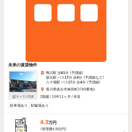
未来の賃貸物件
鴨川駅 歩
61
分 （予讃線）
坂出駅 バス
17
分 歩
4
分 （予讃線
など
）
八十場駅 バス
17
分 歩
4
分 （予讃線）
香川県坂出市林田町2760番地1
2階建 / 10年11ヶ月 / 木造
すべての写真
駐車場あり
駐輪場あり
4.3
万円
（管理費4,950円）