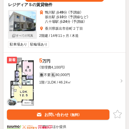
レジディアＳの賃貸物件
鴨川駅 歩
49
分 （予讃線）
坂出駅 歩
10
分 （予讃線
など
）
八十場駅 歩
24
分 （予讃線）
香川県坂出市谷町２丁目
2階建 / 14年11ヶ月 / 木造
すべての写真
駐車場あり
駐輪場あり
5
新着
万円
（管理費4,100円）
不要
80,000円
敷
礼
1階 / 1LDK / 46.24㎡
お問い合わせ
（無料）
ほか提供