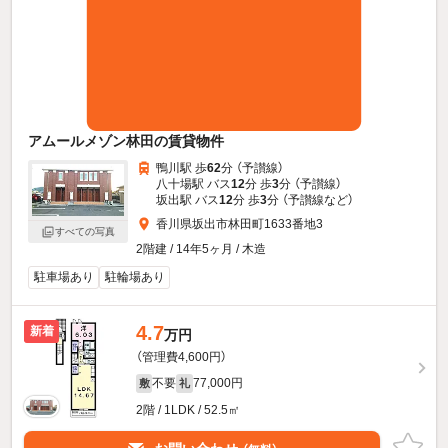
アムールメゾン林田の賃貸物件
鴨川駅 歩
62
分 （予讃線）
八十場駅 バス
12
分 歩
3
分 （予讃線）
坂出駅 バス
12
分 歩
3
分 （予讃線
など
）
香川県坂出市林田町1633番地3
すべての写真
2階建 / 14年5ヶ月 / 木造
駐車場あり
駐輪場あり
4.7
新着
万円
（管理費4,600円）
不要
77,000円
敷
礼
2階 / 1LDK / 52.5㎡