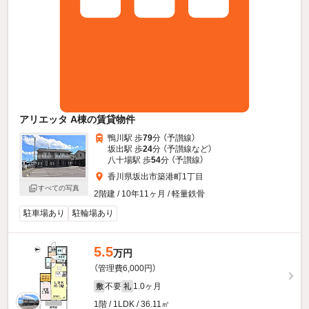
アリエッタ A棟の賃貸物件
鴨川駅 歩
79
分 （予讃線）
坂出駅 歩
24
分 （予讃線
など
）
八十場駅 歩
54
分 （予讃線）
香川県坂出市築港町1丁目
すべての写真
2階建 / 10年11ヶ月 / 軽量鉄骨
駐車場あり
駐輪場あり
5.5
万円
（管理費6,000円）
不要
1.0ヶ月
敷
礼
1階 / 1LDK / 36.11㎡