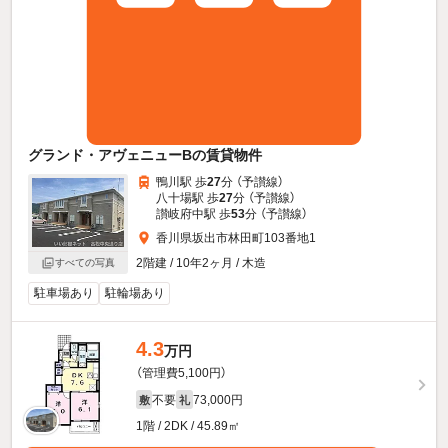
グランド・アヴェニューBの賃貸物件
鴨川駅 歩
27
分 （予讃線）
八十場駅 歩
27
分 （予讃線）
讃岐府中駅 歩
53
分 （予讃線）
香川県坂出市林田町103番地1
2階建 / 10年2ヶ月 / 木造
すべての写真
駐車場あり
駐輪場あり
4.3
万円
（管理費5,100円）
不要
73,000円
敷
礼
1階 / 2DK / 45.89㎡