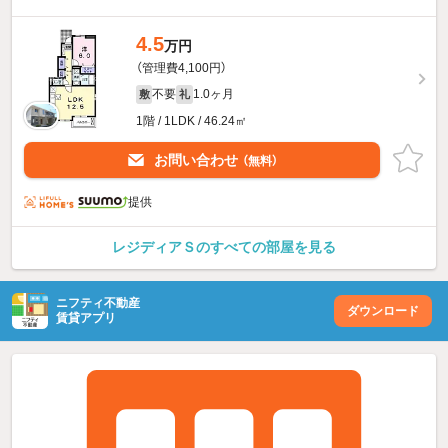
4.5
万円
（管理費4,100円）
不要
1.0ヶ月
敷
礼
1階 / 1LDK / 46.24㎡
お問い合わせ
（無料）
提供
レジディアＳのすべての部屋を見る
ニフティ不動産
ダウンロード
賃貸アプリ