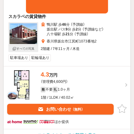
スカラベの賃貸物件
鴨川駅 歩
46
分 （予讃線）
坂出駅 バス
9
分 歩
2
分 （予讃線
など
）
八十場駅 歩
21
分 （予讃線）
香川県坂出市江尻町1073番地2
2階建 / 7年11ヶ月 / 木造
すべての写真
駐車場あり
駐輪場あり
4.3
万円
（管理費4,600円）
不要
1.0ヶ月
敷
礼
1階 / 1LDK / 40.02㎡
お問い合わせ
（無料）
ほか提供