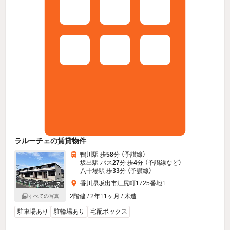
ラルーチェの賃貸物件
鴨川駅 歩
58
分 （予讃線）
坂出駅 バス
27
分 歩
4
分 （予讃線
など
）
八十場駅 歩
33
分 （予讃線）
香川県坂出市江尻町1725番地1
2階建 / 2年11ヶ月 / 木造
すべての写真
駐車場あり
駐輪場あり
宅配ボックス