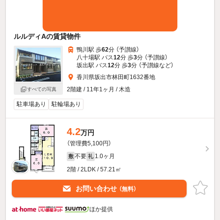
ルルディAの賃貸物件
鴨川駅 歩
62
分 （予讃線）
八十場駅 バス
12
分 歩
3
分 （予讃線）
坂出駅 バス
12
分 歩
3
分 （予讃線
など
）
香川県坂出市林田町1632番地
2階建 / 11年1ヶ月 / 木造
すべての写真
駐車場あり
駐輪場あり
4.2
万円
（管理費5,100円）
不要
1.0ヶ月
敷
礼
2階 / 2LDK / 57.21㎡
お問い合わせ
（無料）
ほか提供