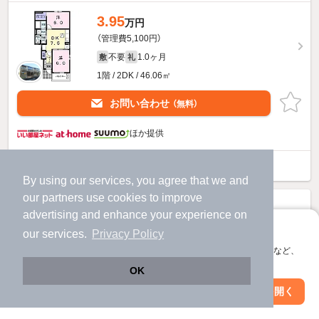
3.95
万円
（管理費5,100円）
不要
1.0ヶ月
敷
礼
1階 / 2DK / 46.06㎡
お問い合わせ
（無料）
ほか提供
ルルディAのすべての部屋を見る
By using our services, you agree that we and
our
partners
use cookies to improve
advertising and enhance your experience on
アプリに切り替えて、サクサクお部屋探し
our services.
Privacy Policy
会員登録なしですぐ使える。マップ検索やお気に入り保存など、
アプリ限定の便利な機能が使えます！
OK
Web版で続行
アプリを開く
駅・沿線を変更
絞り込み条件を変更