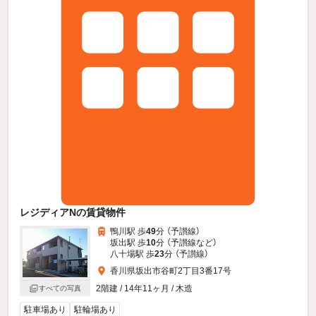
レジディアNの賃貸物件
鴨川駅 歩
49
分 （予讃線）
坂出駅 歩
10
分 （予讃線
など
）
八十場駅 歩
23
分 （予讃線）
香川県坂出市谷町2丁目3番17号
2階建 / 14年11ヶ月 / 木造
すべての写真
駐車場あり
駐輪場あり