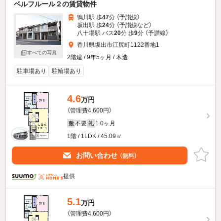
ベルフルール２の賃貸物件
鴨川駅 歩
47
分 （予讃線）
坂出駅 歩
24
分 （予讃線
など
）
八十場駅 バス
20
分 歩
9
分 （予讃線）
香川県坂出市江尻町1122番地1
すべての写真
2階建 / 9年5ヶ月 / 木造
駐車場あり
駐輪場あり
4.6
万円
（管理費4,600円）
不要
1.0ヶ月
敷
礼
1階 / 1LDK / 45.09㎡
お問い合わせ
（無料）
提供
5.1
万円
（管理費4,600円）