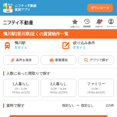
ニフティ不動産
ダウンロード
賃貸アプリ
お知らせ
閲覧履歴
マイページ
お気に入り
鴨川駅(香川県)近くの賃貸物件一覧
鴨川駅
絞り込み条件
変更する
変更する
条件を保存
新着通知
アプリで探す
人数に合った間取りで探す
1人暮らし
2人暮らし
ファミリー
1R～1LDK
1LDK～3LDK
2LDK～
（平均4.19万円）
（平均5.05万円）
（平均4.96万円）
賃料で探す
指定なし
〜
指定なし
115
件