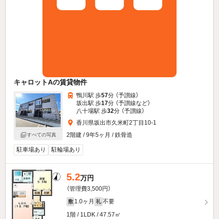
キャロットAの賃貸物件
鴨川駅 歩
57
分 （予讃線）
坂出駅 歩
17
分 （予讃線
など
）
八十場駅 歩
32
分 （予讃線）
香川県坂出市久米町2丁目10-1
2階建 / 9年5ヶ月 / 鉄骨造
すべての写真
駐車場あり
駐輪場あり
5.2
万円
（管理費3,500円）
1.0ヶ月
不要
敷
礼
1階 / 1LDK / 47.57㎡