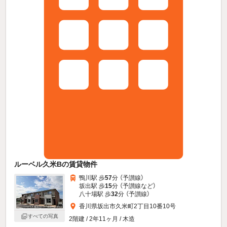
ルーベル久米Bの賃貸物件
鴨川駅 歩
57
分 （予讃線）
坂出駅 歩
15
分 （予讃線
など
）
八十場駅 歩
32
分 （予讃線）
香川県坂出市久米町2丁目10番10号
すべての写真
2階建 / 2年11ヶ月 / 木造