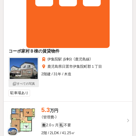
コーポ家村Ｂ棟の賃貸物件
伊集院駅 歩
9
分 （鹿児島線）
鹿児島県日置市伊集院町郡１丁目
2階建 / 31年 / 木造
すべての写真
駐車場あり
5.3
万円
（管理費-）
2.0ヶ月
不要
敷
礼
2階 / 2LDK / 41.25㎡