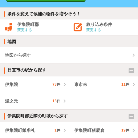
条件を変えて候補の物件を増やそう！
伊集院町郡
絞り込み条件
変更する
変更する
地図
地図から探す
日置市の駅から探す
伊集院
東市来
73
件
11
件
湯之元
13
件
伊集院町郡近隣の町域から探す
伊集院町飯牟礼
伊集院町猪鹿倉
1
件
19
件