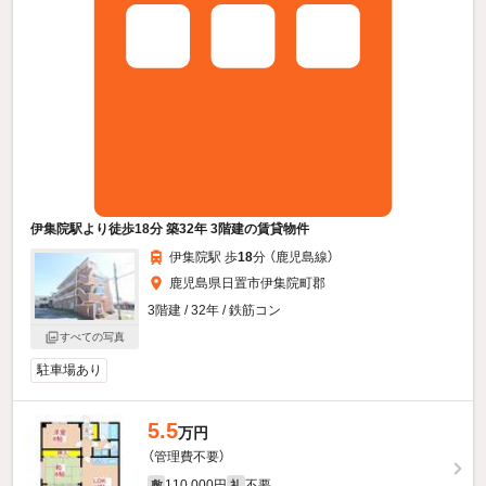
伊集院駅より徒歩18分 築32年 3階建の賃貸物件
伊集院駅 歩
18
分 （鹿児島線）
鹿児島県日置市伊集院町郡
3階建 / 32年 / 鉄筋コン
すべての写真
駐車場あり
5.5
万円
（管理費不要）
110,000円
不要
敷
礼