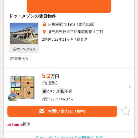
ドゥ・メゾンの賃貸物件
伊集院駅 歩
19
分 （鹿児島線）
鹿児島県日置市伊集院町郡１丁目
2階建 / 22年11ヶ月 / 鉄骨造
すべての写真
駐車場あり
5.2
万円
（管理費-）
2.0ヶ月
不要
敷
礼
2階 / 2DK / 46.37㎡
お問い合わせ
（無料）
提供