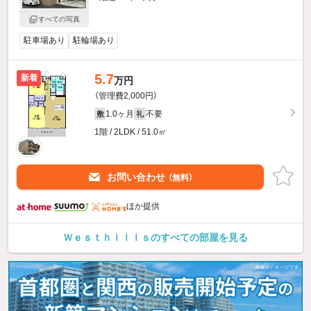
すべての写真
駐車場あり
駐輪場あり
5.7
新着
万円
（管理費2,000円）
1.0ヶ月
不要
敷
礼
1階 / 2LDK / 51.0㎡
お問い合わせ
（無料）
ほか提供
Ｗｅｓｔｈｉｌｌｓのすべての部屋を見る