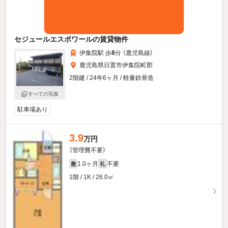
セジュールエスポワールの賃貸物件
伊集院駅 歩
8
分 （鹿児島線）
鹿児島県日置市伊集院町郡
2階建 / 24年6ヶ月 / 軽量鉄骨造
すべての写真
駐車場あり
3.9
万円
（管理費不要）
1.0ヶ月
不要
敷
礼
1階 / 1K / 26.0㎡