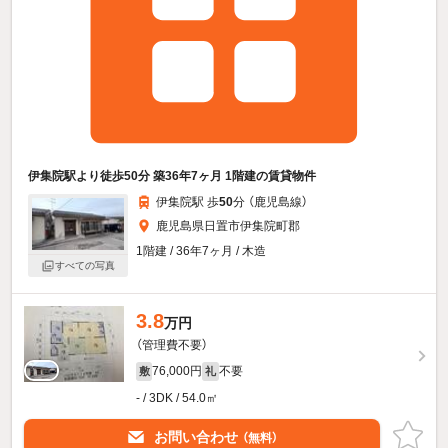
伊集院駅より徒歩50分 築36年7ヶ月 1階建の賃貸物件
伊集院駅 歩
50
分 （鹿児島線）
鹿児島県日置市伊集院町郡
1階建 / 36年7ヶ月 / 木造
すべての写真
3.8
万円
（管理費不要）
76,000円
不要
敷
礼
- / 3DK / 54.0㎡
お問い合わせ
（無料）