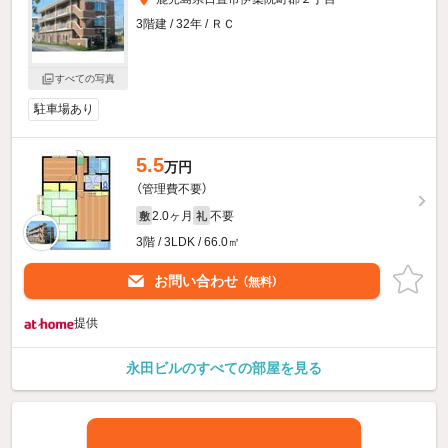
3階建 / 32年 / ＲＣ
すべての写真
駐車場あり
5.5
万円
（管理費不要）
2.0ヶ月
不要
敷
礼
3階 / 3LDK / 66.0㎡
お問い合わせ
（無料）
提供
永田ビルのすべての部屋を見る