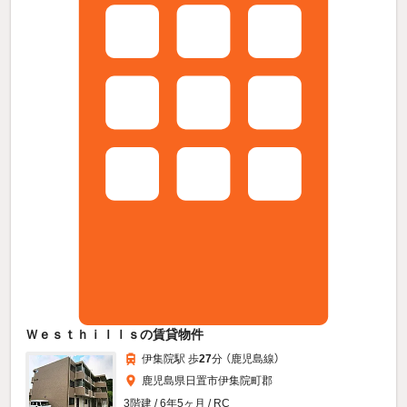
Ｗｅｓｔｈｉｌｌｓの賃貸物件
伊集院駅 歩
27
分 （鹿児島線）
鹿児島県日置市伊集院町郡
3階建 / 6年5ヶ月 / RC