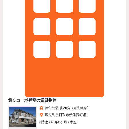
第３コーポ昇龍の賃貸物件
伊集院駅 歩
20
分 （鹿児島線）
鹿児島県日置市伊集院町郡
2階建 / 41年8ヶ月 / 木造