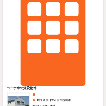
コーポ幸の賃貸物件
鹿児島県日置市伊集院町郡
2階建 / 35年 / 木造