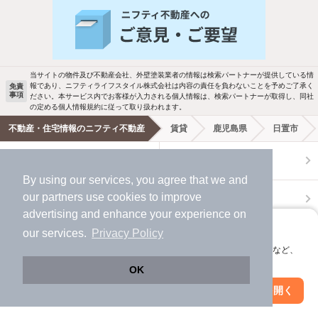
人気のこだわり条件
バス・トイレ別
2階以上
駐車場あり
ペット相談
当サイトの物件及び不動産会社、外壁塗装業者の情報は検索パートナーが提供している情
報であり、ニフティライフスタイル株式会社は内容の責任を負わないことを予めご了承く
免責
事項
ださい。本サービス内でお客様が入力される個人情報は、検索パートナーが取得し、同社
洗濯機置場あり
独立洗面台
の定める個人情報規約に従って取り扱われます。
不動産・住宅情報のニフティ不動産
賃貸
鹿児島県
日置市
エアコンあり
都市ガス
ニフティ不動産
ニフティ不動産アプリ
温水洗浄便座
オートロック
By using our services, you agree that we and
our
partners
use cookies to improve
＼Because／ ニフティ不動産
コンロ2口以上
追焚き機能
advertising and enhance your experience on
アプリに切り替えて、サクサクお部屋探し
our services.
Privacy Policy
賃貸
TV付インターホン
角部屋
会員登録なしですぐ使える。マップ検索やお気に入り保存など、
アプリ限定の便利な機能が使えます！
OK
新着のみ
インターネット無料
月極駐車場
賃貸事務所・賃貸オフィス
貸店舗・店舗賃貸
Web版で続行
アプリを開く
市区町村を変更
絞り込み条件を変更
貸し倉庫
該当件数: