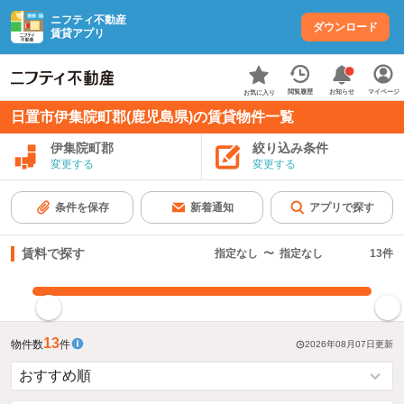
ニフティ不動産
ダウンロード
賃貸アプリ
お知らせ
閲覧履歴
マイページ
お気に入り
日置市伊集院町郡(鹿児島県)の賃貸物件一覧
伊集院町郡
絞り込み条件
変更する
変更する
条件を保存
新着通知
アプリで探す
賃料で探す
指定なし
〜
指定なし
13
件
指定した賃料で絞り込む
13
物件数
件
2026年08月07日
更新