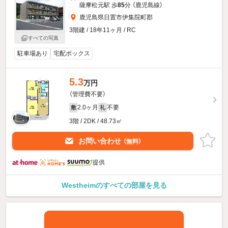
薩摩松元駅 歩
85
分 （鹿児島線）
鹿児島県日置市伊集院町郡
3階建 / 18年11ヶ月 / RC
すべての写真
駐車場あり
宅配ボックス
5.3
万円
（管理費不要）
2.0ヶ月
不要
敷
礼
3階 / 2DK / 48.73㎡
お問い合わせ
（無料）
提供
Westheimのすべての部屋を見る