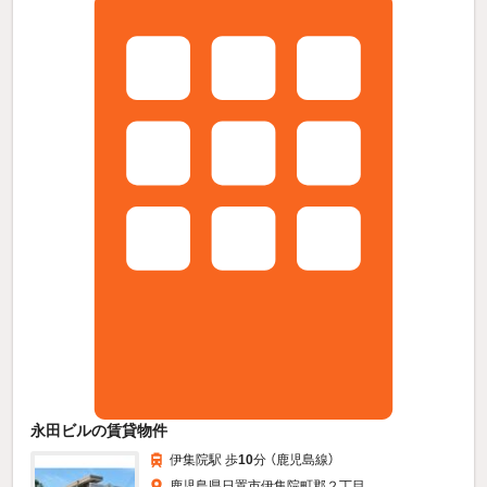
永田ビルの賃貸物件
伊集院駅 歩
10
分 （鹿児島線）
鹿児島県日置市伊集院町郡２丁目