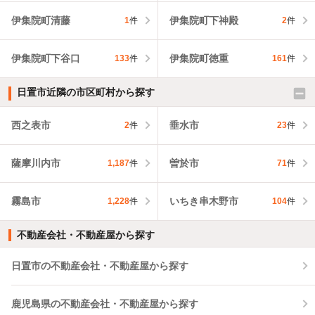
伊集院町清藤
伊集院町下神殿
1
件
2
件
伊集院町下谷口
伊集院町徳重
133
件
161
件
日置市近隣の市区町村から探す
西之表市
垂水市
2
件
23
件
薩摩川内市
曽於市
1,187
件
71
件
霧島市
いちき串木野市
1,228
件
104
件
不動産会社・不動産屋から探す
日置市の不動産会社・不動産屋から探す
鹿児島県の不動産会社・不動産屋から探す