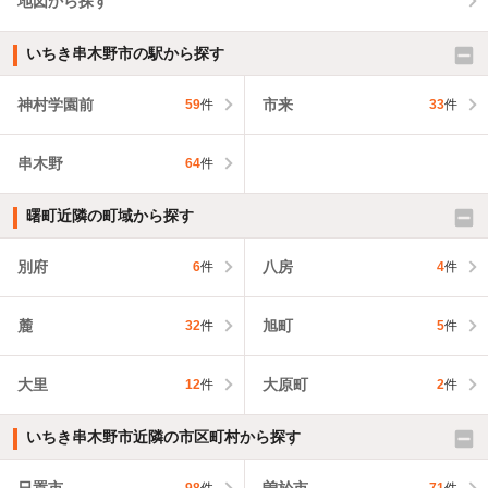
地図から探す
いちき串木野市の駅から探す
神村学園前
市来
59
件
33
件
串木野
64
件
曙町近隣の町域から探す
別府
八房
6
件
4
件
麓
旭町
32
件
5
件
大里
大原町
12
件
2
件
いちき串木野市近隣の市区町村から探す
日置市
曽於市