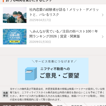
社内恋愛の経験者が語る！メリット・デメリッ
トと、バレるリスク
2025年04月17日
＼みんなが見ている／注目の街ベスト100！年
間ランキング2026｜賃貸・関東版
2026年01月30日
他の人はこんな条件で絞り込んでいます！
人気のこだわり条件
バス・トイレ別
2階以上
駐車場あり
ペット相談
当サイトの物件及び不動産会社、外壁塗装業者の情報は検索パートナーが提供している情
報であり、ニフティライフスタイル株式会社は内容の責任を負わないことを予めご了承く
免責
事項
ださい。本サービス内でお客様が入力される個人情報は、検索パートナーが取得し、同社
洗濯機置場あり
独立洗面台
の定める個人情報規約に従って取り扱われます。