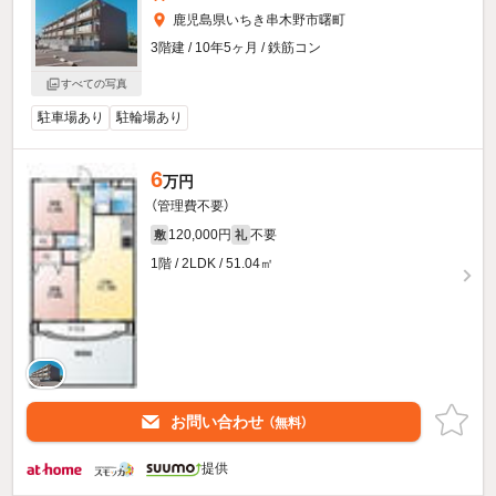
鹿児島県いちき串木野市曙町
3階建 / 10年5ヶ月 / 鉄筋コン
すべての写真
駐車場あり
駐輪場あり
6
万円
（管理費不要）
120,000円
不要
敷
礼
1階 / 2LDK / 51.04㎡
お問い合わせ
（無料）
提供