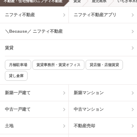
不動産・住宅情報のニフティ不動産
賃貸
鹿児島県
いちき串木
エアコンあり
都市ガス
ニフティ不動産
ニフティ不動産アプリ
温水洗浄便座
オートロック
＼Because／ ニフティ不動産
コンロ2口以上
追焚き機能
賃貸
TV付インターホン
角部屋
新着のみ
インターネット無料
月極駐車場
賃貸事務所・賃貸オフィス
貸店舗・店舗賃貸
貸し倉庫
該当件数:
物件一覧に反映
2
件
新築一戸建て
新築マンション
中古一戸建て
中古マンション
土地
不動産売却