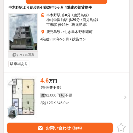
串木野駅より徒歩8分 築26年5ヶ月 4階建の賃貸物件
串木野駅 歩
8
分 （鹿児島線）
神村学園前駅 歩
29
分 （鹿児島線）
市来駅 歩
64
分 （鹿児島線）
鹿児島県いちき串木野市曙町
4階建 / 26年5ヶ月 / 鉄筋コン
すべての写真
駐車場あり
4.6
万円
（管理費不要）
92,000円
不要
敷
礼
3階 / 2DK / 45.0㎡
お問い合わせ
（無料）