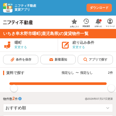
ニフティ不動産
ダウンロード
賃貸アプリ
お知らせ
閲覧履歴
マイページ
お気に入り
いちき串木野市曙町(鹿児島県)の賃貸物件一覧
曙町
絞り込み条件
変更する
変更する
条件を保存
新着通知
アプリで探す
賃料で探す
指定なし
〜
指定なし
2
件
指定した賃料で絞り込む
2
物件数
件
2026年07月27日
更新