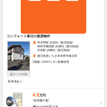
コンフォート春日の賃貸物件
串木野駅 歩
13
分 （鹿児島線）
神村学園前駅 歩
34
分 （鹿児島線）
市来駅 歩
69
分 （鹿児島線）
鹿児島県いちき串木野市春日町
2階建 / 32年3ヶ月 / 軽量鉄骨
すべての写真
駐車場あり
4.5
万円
（管理費不要）
90,000円
不要
敷
礼