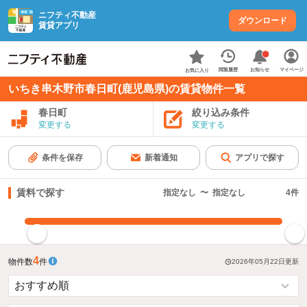
ニフティ不動産
ダウンロード
賃貸アプリ
お知らせ
閲覧履歴
マイページ
お気に入り
いちき串木野市春日町(鹿児島県)の賃貸物件一覧
春日町
絞り込み条件
変更する
変更する
条件を保存
新着通知
アプリで探す
賃料で探す
指定なし
〜
指定なし
4
件
指定した賃料で絞り込む
4
物件数
件
2026年05月22日
更新