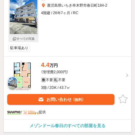
鹿児島県いちき串木野市春日町184-2
4階建 / 26年7ヶ月 / RC
すべての写真
駐車場あり
4.4
万円
（管理費2,000円）
不要
不要
敷
礼
3階 / 2DK / 43.7㎡
お問い合わせ
（無料）
提供
メゾンドール春日のすべての部屋を見る