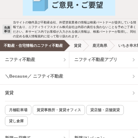
バス・トイレ別
2階以上
駐車場あり
ペット相談
当サイトの物件及び不動産会社、外壁塗装業者の情報は検索パートナーが提供している情
報であり、ニフティライフスタイル株式会社は内容の責任を負わないことを予めご了承く
免責
事項
ださい。本サービス内でお客様が入力される個人情報は、検索パートナーが取得し、同社
洗濯機置場あり
独立洗面台
の定める個人情報規約に従って取り扱われます。
不動産・住宅情報のニフティ不動産
賃貸
鹿児島県
いちき串木
エアコンあり
都市ガス
ニフティ不動産
ニフティ不動産アプリ
温水洗浄便座
オートロック
＼Because／ ニフティ不動産
コンロ2口以上
追焚き機能
賃貸
TV付インターホン
角部屋
新着のみ
インターネット無料
月極駐車場
賃貸事務所・賃貸オフィス
貸店舗・店舗賃貸
貸し倉庫
該当件数:
物件一覧に反映
4
件