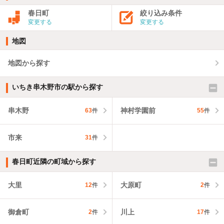
春日町
絞り込み条件
変更する
変更する
地図
地図から探す
いちき串木野市の駅から探す
串木野
神村学園前
63
件
55
件
市来
31
件
春日町近隣の町域から探す
大里
大原町
12
件
2
件
御倉町
川上
2
件
17
件