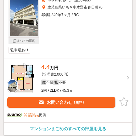
串木野駅 歩
9
分 （鹿児島線）
鹿児島県いちき串木野市春日町70
4階建 / 40年7ヶ月 / RC
すべての写真
駐車場あり
4.4
万円
（管理費2,000円）
不要
不要
敷
礼
2階 / 2LDK / 45.3㎡
お問い合わせ
（無料）
提供
マンションまごめのすべての部屋を見る