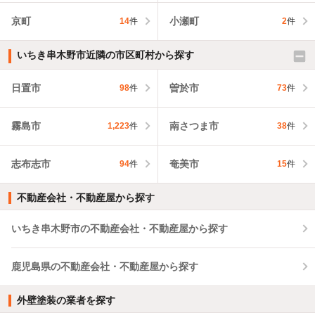
京町
小瀬町
14
件
2
件
いちき串木野市近隣の市区町村から探す
日置市
曽於市
98
件
73
件
霧島市
南さつま市
1,223
件
38
件
志布志市
奄美市
94
件
15
件
不動産会社・不動産屋から探す
いちき串木野市の不動産会社・不動産屋から探す
鹿児島県の不動産会社・不動産屋から探す
外壁塗装の業者を探す