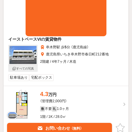
イーストベースVIの賃貸物件
串木野駅 歩
5
分 （鹿児島線）
鹿児島県いちき串木野市春日町212番地
2階建 / 4年7ヶ月 / 木造
すべての写真
駐車場あり
宅配ボックス
4.3
万円
（管理費2,000円）
不要
1.0ヶ月
敷
礼
1階 / 1K / 28.0㎡
お問い合わせ
（無料）