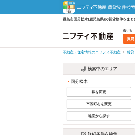
霧島市国分松木(鹿児島県)の賃貸物件をま
借りる
賃貸
不動産・住宅情報のニフティ不動産
賃貸
検索中のエリア
国分松木
駅を変更
市区町村を変更
地図から探す
詳細条件を編集