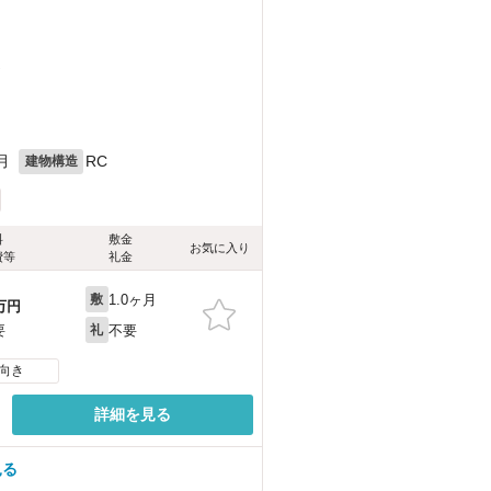
）
月
RC
建物構造
料
敷金
お気に入り
費等
礼金
1.0ヶ月
敷
万円
不要
要
礼
向き
詳細を見る
見る