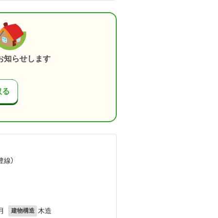
お知らせします
取る
豊線）
）
月
木造
建物構造