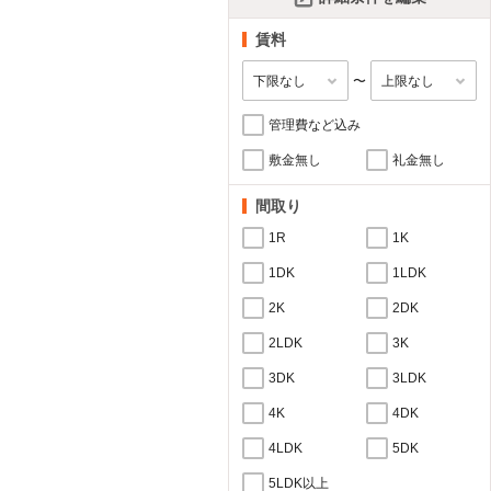
賃料
〜
管理費など込み
敷金無し
礼金無し
間取り
1R
1K
1DK
1LDK
2K
2DK
2LDK
3K
3DK
3LDK
4K
4DK
4LDK
5DK
5LDK以上