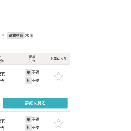
ヶ月
木造
建物構造
料
敷金
お気に入り
費等
礼金
不要
敷
万円
不要
0円
礼
詳細を見る
不要
敷
万円
不要
0円
礼