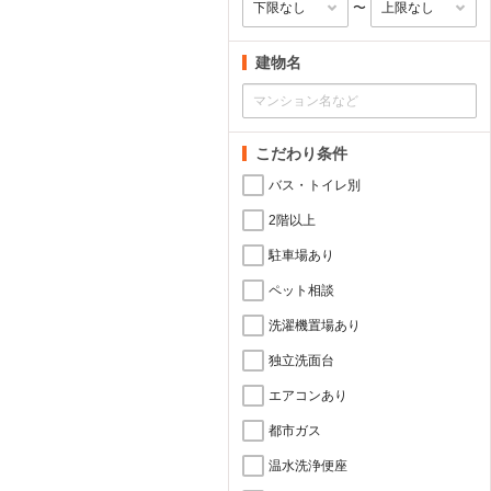
〜
建物名
こだわり条件
バス・トイレ別
2階以上
駐車場あり
ペット相談
洗濯機置場あり
独立洗面台
エアコンあり
都市ガス
温水洗浄便座