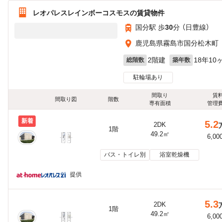
レオパレスレインボーコスモスの賃貸物件
国分駅 歩
30
分 （日豊線）
鹿児島県霧島市国分松木町
2階建
18年10
総階数
築年数
駐輪場あり
間取り
賃
間取り図
階数
専有面積
管理
新着
5.2
2DK
1階
49.2㎡
6,00
バス・トイレ別
浴室乾燥機
提供
5.3
2DK
1階
49.2㎡
6,00