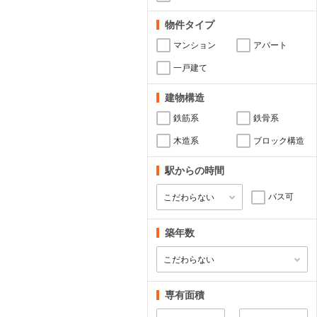
物件タイプ
マンション
アパート
一戸建て
建物構造
鉄筋系
鉄骨系
木造系
ブロック構造
駅からの時間
バス可
築年数
専有面積