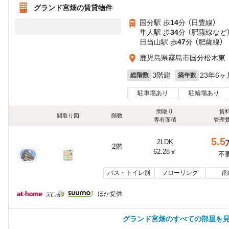
グランド宮畑の賃貸物件
国分駅 歩
14
分 （日豊線）
隼人駅 歩
34
分 （肥薩線
など
日当山駅 歩
47
分 （肥薩線）
鹿児島県霧島市国分松木東
3階建
23年6ヶ
総階数
築年数
駐車場あり
駐輪場あり
間取り
賃
間取り図
階数
専有面積
管理
5.5
2LDK
2階
62.28㎡
不
バス・トイレ別
フローリング
南
ほか提供
グランド宮畑のすべての部屋を