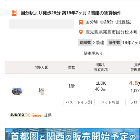
国分駅より徒歩28分 築19年7ヶ月 2階建の賃貸物件
国分駅 歩
28
分 （日豊線）
鹿児島県霧島市国分松木町
2階建
19年7ヶ
総階数
築年数
駐車場あり
間取り
賃
間取り図
階数
専有面積
管理
4.5
1LDK
1階
40.0㎡
1,00
バス・トイレ別
ペット相談
フロ
提供