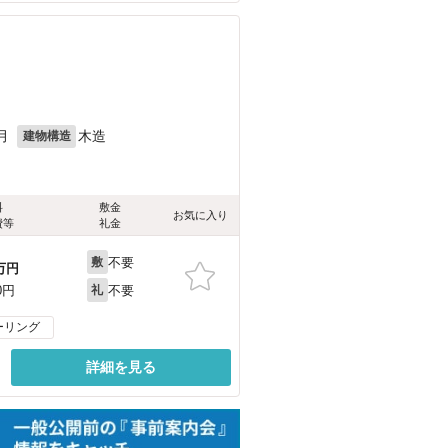
月
木造
建物構造
料
敷金
お気に入り
費等
礼金
不要
敷
万円
不要
0円
礼
ーリング
詳細を見る