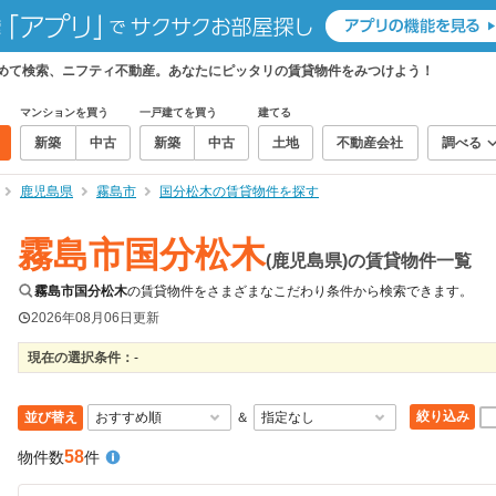
とめて検索、ニフティ不動産。あなたにピッタリの賃貸物件をみつけよう！
マンションを買う
一戸建てを買う
建てる
新築
中古
新築
中古
土地
不動産会社
調べる
鹿児島県
霧島市
国分松木の賃貸物件を探す
霧島市国分松木
(鹿児島県)の賃貸物件一覧
霧島市国分松木
の賃貸物件をさまざまなこだわり条件から検索できます。
2026年08月06日
更新
現在の選択条件：
-
絞り込み
並び替え
＆
58
物件数
件