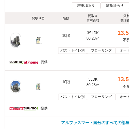
駐車場あり
駐輪場あり
間取り
賃
間取り図
階数
専有面積
管理
13.5
3SLDK
10階
80.23㎡
不
バス・トイレ別
フローリング
オー
提供
13.5
3LDK
10階
80.23㎡
不
バス・トイレ別
フローリング
オー
提供
アルファスマート国分のすべての部