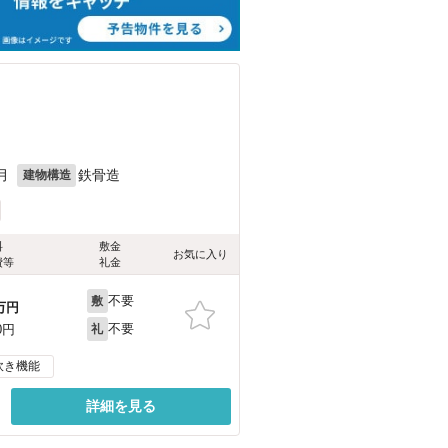
月
鉄骨造
建物構造
料
敷金
お気に入り
費等
礼金
不要
敷
万円
不要
0円
礼
炊き機能
詳細を見る