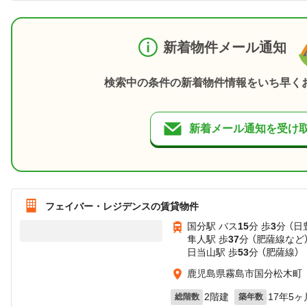
新着物件メール通知
検索中の条件の新着物件情報をいち早く
新着メール通知を受け
フェイバー・レジデンスの賃貸物件
国分駅 バス
15
分 歩
3
分 （日
隼人駅 歩
37
分 （肥薩線
など
日当山駅 歩
53
分 （肥薩線）
鹿児島県霧島市国分松木町
2階建
17年5ヶ
総階数
築年数