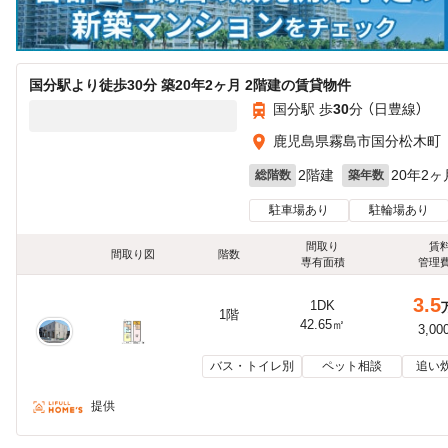
国分駅より徒歩30分 築20年2ヶ月 2階建の賃貸物件
国分駅 歩
30
分 （日豊線）
鹿児島県霧島市国分松木町
2階建
20年2ヶ
総階数
築年数
駐車場あり
駐輪場あり
間取り
賃
間取り図
階数
専有面積
管理
3.5
1DK
1階
42.65㎡
3,00
バス・トイレ別
ペット相談
追い
提供