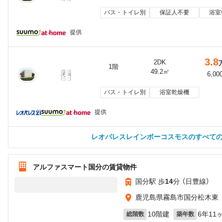
バス・トイレ別
保証人不要
浴室
提供
3.8
2DK
1階
49.2㎡
6,00
バス・トイレ別
浴室乾燥機
提供
レオパレスレインボーコスモスのすべて
アルファスマート国分の賃貸物件
国分駅 歩
14
分 （日豊線）
鹿児島県霧島市国分松木東
10階建
6年11
総階数
築年数