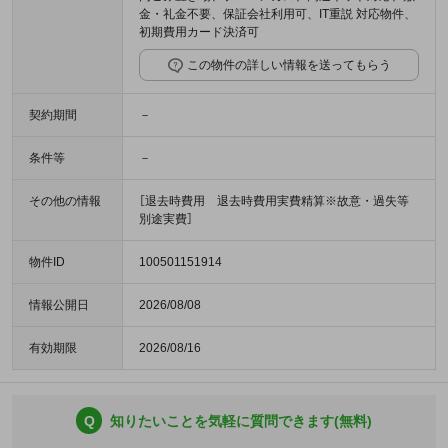
金・礼金不要、保証会社利用可、IT重説 対応物件、
初期費用カード決済可
この物件の詳しい情報を送ってもらう
契約期間
－
条件等
－
その他の情報
［退去時費用 退去時費用実費精算※故意・過失等
別途実費］
物件ID
100501151914
情報公開日
2026/08/08
有効期限
2026/08/16
Q
知りたいことを気軽に質問できます(無料)