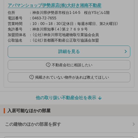
アパマンショップ伊勢原店(株)大好き湘南不動産
住所
：神奈川県伊勢原市桜台1-14-5 桜台YSビル1階
電話番号
：0463-72-7655
営業時間
：10：00～18：30（定休日：毎週水曜日、第2火曜日）
免許番号
：神奈川県知事（４）第２７６９９号
加盟団体名
：（公社）神奈川県宅地建物取引業協会会員
公取協名
：（公社）首都圏不動産公正取引協議会加盟
詳細を見る
不動産会社に相談したい
掲載されていない物件があれば教えてほしい
他の取り扱い不動産会社を表示
入居可能なほかの部屋
この建物のほかの部屋を探す