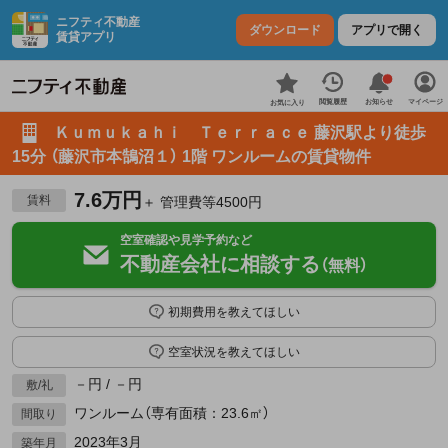
ニフティ不動産
ダウンロード
アプリで開く
賃貸アプリ
お知らせ
閲覧履歴
マイページ
お気に入り
Ｋｕｍｕｋａｈｉ Ｔｅｒｒａｃｅ 藤沢駅より徒歩
15分 （藤沢市本鵠沼１） 1階 ワンルームの賃貸物件
7.6万円
賃料
＋ 管理費等4500円
空室確認や見学予約など
不動産会社に相談する
（無料）
初期費用を教えてほしい
空室状況を教えてほしい
－円 / －円
敷/礼
ワンルーム（専有面積：23.6㎡）
間取り
2023年3月
築年月