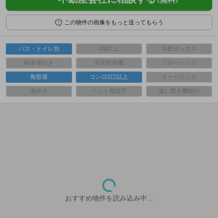
この物件の画像をもっと送ってもらう
バス・トイレ別
2階以上
宅配ボックス
駐車場付き
浴室乾燥機
フローリング
角部屋
コンロ2口以上
オートロック
南向き
ペット相談可
追い焚き機能付
おすすめ物件を読み込み中...