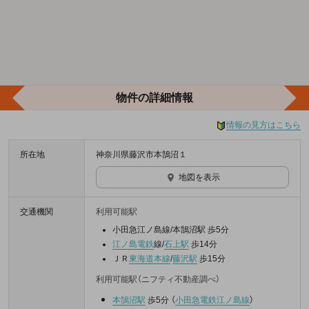
物件の詳細情報
情報の見方はこちら
所在地
神奈川県藤沢市本鵠沼１
地図を表示
交通機関
利用可能駅
小田急江ノ島線/本鵠沼駅 歩5分
江ノ島電鉄
線/
石上駅
歩14分
ＪＲ
東海道本線
/
藤沢駅
歩15分
利用可能駅（ニフティ不動産調べ）
本鵠沼駅
歩5分
（
小田急電鉄江ノ島線
）