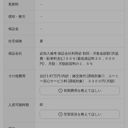
更新料
－
償却・敷引
－
保証金
－
住宅保険
要
保証会社
必加入備考:保証会社利用必 初回：月集金総額（共益
費・駐車料含む）５０％（最低保証料３０，０００
円）、月額：月額総賃料の１．５％
その他費用
合計1.87万円（内訳：鍵交換代（課税対象））、ユーミ
ー安心サービス料（課税対象） ３３００円（月額）
初期費用を教えてほしい
入居可能時期
即
空室状況を教えてほしい