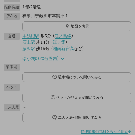
1階/2階建
階数/階建
神奈川県藤沢市本鵠沼１
所在地
地図を表示
本鵠沼駅
歩5分
（
江ノ島線
）
交通
石上駅
歩14分
（
江ノ電
）
藤沢駅
歩15分
（
湘南新宿高
など
）
ほか2駅（20分圏内）
－
駐車場
駐車場について聞いてみる
－
ペット
ペットが飼えるか聞いてみる
－
二人入居
二人入居可能か聞いてみる
物件情報の詳細をもっと見る