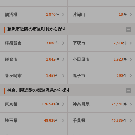
鵠沼橘
片瀬山
1,976
件
18
件
藤沢市近隣の市区町村から探す
横須賀市
平塚市
3,068
件
2,514
件
鎌倉市
小田原市
1,042
件
1,923
件
茅ヶ崎市
逗子市
1,457
件
290
件
神奈川県近隣の都道府県から探す
東京都
神奈川県
176,541
件
74,441
件
埼玉県
千葉県
48,625
件
40,535
件