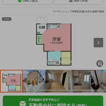
LINEで送る
Mailで共有
アパマンショップ伊勢原店(株)大好き湘南不動産
1
/
20
空室確認や見学予約など
不動産会社に相談する
（無料）