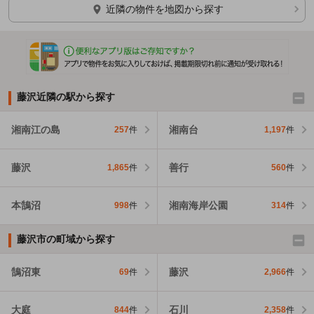
ほかの部屋を検索中…
近隣の物件を地図から探す
藤沢近隣の駅から探す
湘南江の島
湘南台
257
件
1,197
件
藤沢
善行
1,865
件
560
件
本鵠沼
湘南海岸公園
998
件
314
件
藤沢市の町域から探す
鵠沼東
藤沢
69
件
2,966
件
大庭
石川
844
件
2,358
件