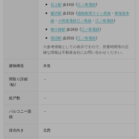
石上駅
歩14分
（
江ノ島電鉄
）
藤沢駅
歩15分
（
湘南新宿ライン高海
・
東海道本
線
・
小田急電鉄江ノ島線
・
江ノ島電鉄
）
柳小路駅
歩16分
（
江ノ島電鉄
）
鵠沼駅
歩20分
（
江ノ島電鉄
）
※参考情報としての表示ですので、所要時間等の正
確な情報は不動産会社にお問い合わせください。
建物構造
木造
間取り詳細
－
（帖）
総戸数
－
バルコニー面
－
積
採光向き
北西