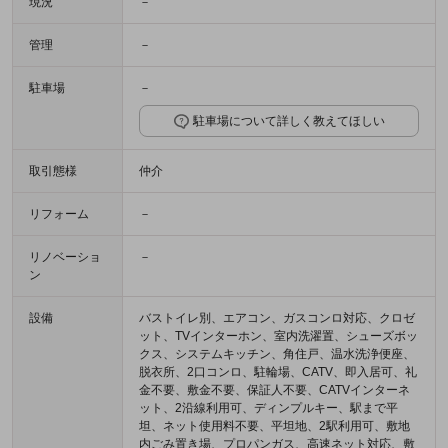
現況
－
管理
－
駐車場
－
駐車場について詳しく教えてほしい
取引態様
仲介
リフォーム
－
リノベーショ
－
ン
設備
バストイレ別、エアコン、ガスコンロ対応、クロゼ
ット、TVインターホン、室内洗濯置、シューズボッ
クス、システムキッチン、角住戸、温水洗浄便座、
脱衣所、2口コンロ、駐輪場、CATV、即入居可、礼
金不要、敷金不要、保証人不要、CATVインターネ
ット、2沿線利用可、ディンプルキー、駅まで平
坦、ネット使用料不要、平坦地、2駅利用可、敷地
内ごみ置き場、プロパンガス、高速ネット対応、敷