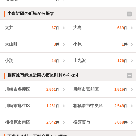
小倉近隣の町域から探す
太井
大島
87
件
669
件
大山町
小原
3
件
1
件
小渕
上九沢
14
件
176
件
相模原市緑区近隣の市区町村から探す
川崎市多摩区
川崎市宮前区
2,501
件
1,515
件
川崎市麻生区
相模原市中央区
1,251
件
2,548
件
相模原市南区
横須賀市
2,542
件
3,068
件