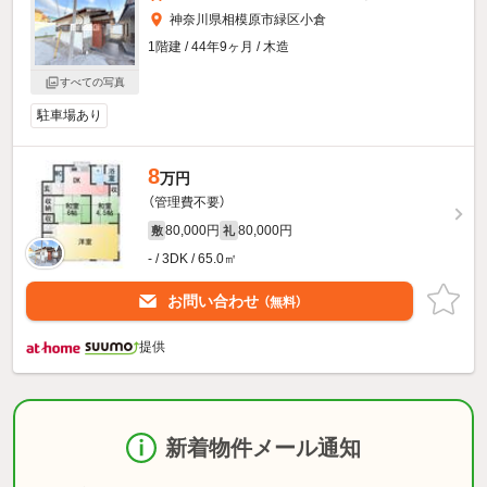
神奈川県相模原市緑区小倉
1階建 / 44年9ヶ月 / 木造
すべての写真
駐車場あり
8
万円
（管理費不要）
80,000円
80,000円
敷
礼
- / 3DK / 65.0㎡
お問い合わせ
（無料）
提供
新着物件メール通知