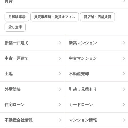
賃貸
新着のみ
インターネット無料
月極駐車場
賃貸事務所・賃貸オフィス
貸店舗・店舗賃貸
貸し倉庫
該当件数:
物件一覧に反映
1
件
新築一戸建て
新築マンション
中古一戸建て
中古マンション
土地
不動産売却
外壁塗装
引越し見積もり
住宅ローン
カードローン
不動産会社情報
マンション情報