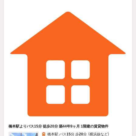
橋本駅よりバス15分 徒歩20分 築44年9ヶ月 1階建の賃貸物件
橋本駅 バス
15
分 歩
20
分 （横浜線
など
）