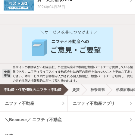
2024年04月26日
他の人はこんな条件で絞り込んでいます！
人気のこだわり条件
バス・トイレ別
2階以上
駐車場あり
ペット相談
当サイトの物件及び不動産会社、外壁塗装業者の情報は検索パートナーが提供している情
報であり、ニフティライフスタイル株式会社は内容の責任を負わないことを予めご了承く
免責
洗濯機置場あり
独立洗面台
事項
ださい。本サービス内でお客様が入力される個人情報は、検索パートナーが取得し、同社
の定める個人情報規約に従って取り扱われます。
エアコンあり
都市ガス
不動産・住宅情報のニフティ不動産
賃貸
神奈川県
相模原市緑
ニフティ不動産
ニフティ不動産アプリ
温水洗浄便座
オートロック
コンロ2口以上
追焚き機能
＼Because／ ニフティ不動産
TV付インターホン
角部屋