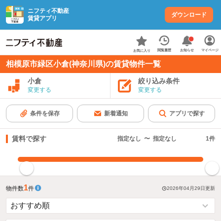
ニフティ不動産
ダウンロード
賃貸アプリ
お知らせ
閲覧履歴
マイページ
お気に入り
相模原市緑区小倉(神奈川県)の賃貸物件一覧
小倉
絞り込み条件
変更する
変更する
条件を保存
新着通知
アプリで探す
賃料で探す
指定なし
〜
指定なし
1
件
指定した賃料で絞り込む
1
物件数
件
2026年04月29日
更新