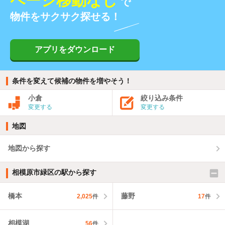
ページ移動なし
で
物件をサクサク探せる！
アプリをダウンロード
条件を変えて候補の物件を増やそう！
小倉
絞り込み条件
変更する
変更する
地図
地図から探す
相模原市緑区の駅から探す
橋本
藤野
2,025
件
17
件
相模湖
56
件