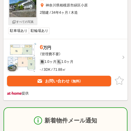
神奈川県相模原市緑区小原
2階建 / 34年4ヶ月 / 木造
すべての写真
駐車場あり
駐輪場あり
6
万円
（管理費不要）
1.0ヶ月
1.0ヶ月
敷
礼
- / 3DK / 71.88㎡
お問い合わせ
（無料）
提供
新着物件メール通知