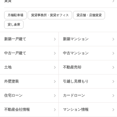
賃貸
TV付インターホン
角部屋
新着のみ
インターネット無料
月極駐車場
賃貸事務所・賃貸オフィス
貸店舗・店舗賃貸
貸し倉庫
該当件数:
物件一覧に反映
1
件
新築一戸建て
新築マンション
中古一戸建て
中古マンション
土地
不動産売却
外壁塗装
引越し見積もり
住宅ローン
カードローン
不動産会社情報
マンション情報