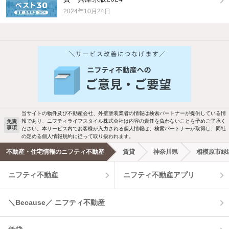
2024年10月24日
他の人はこんな条件で絞り込んでいます！
人気のこだわり条件
バス・トイレ別
2階以上
駐車場あり
ペット相談
当サイトの物件及び不動産会社、外壁塗装業者の情報は検索パートナーが提供している情
報であり、ニフティライフスタイル株式会社は内容の責任を負わないことを予めご了承く
免責
事項
ださい。本サービス内でお客様が入力される個人情報は、検索パートナーが取得し、同社
洗濯機置場あり
独立洗面台
の定める個人情報規約に従って取り扱われます。
不動産・住宅情報のニフティ不動産
賃貸
神奈川県
相模原市緑
エアコンあり
都市ガス
ニフティ不動産
ニフティ不動産アプリ
温水洗浄便座
オートロック
＼Because／ ニフティ不動産
コンロ2口以上
追焚き機能