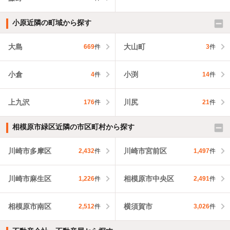
小原近隣の町域から探す
大島
大山町
669
件
3
件
小倉
小渕
4
件
14
件
上九沢
川尻
176
件
21
件
相模原市緑区近隣の市区町村から探す
川崎市多摩区
川崎市宮前区
2,432
件
1,497
件
川崎市麻生区
相模原市中央区
1,226
件
2,491
件
相模原市南区
横須賀市
2,512
件
3,026
件