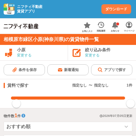
ニフティ不動産
ダウンロード
賃貸アプリ
お知らせ
閲覧履歴
マイページ
お気に入り
相模原市緑区小原(神奈川県)の賃貸物件一覧
小原
絞り込み条件
変更する
変更する
条件を保存
新着通知
アプリで探す
賃料で探す
指定なし
〜
指定なし
1
件
指定した賃料で絞り込む
1
物件数
件
2026年07月05日
更新