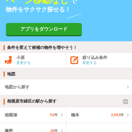
で
物件をサクサク探せる！
アプリをダウンロード
条件を変えて候補の物件を増やそう！
小原
絞り込み条件
変更する
変更する
地図
地図から探す
相模原市緑区の駅から探す
相模湖
橋本
52
件
2,003
件
藤野
16
件