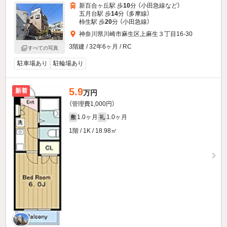
新百合ヶ丘駅 歩
10
分 （小田急線
など
）
五月台駅 歩
14
分 （多摩線）
柿生駅 歩
20
分 （小田急線）
神奈川県川崎市麻生区上麻生３丁目16-30
3階建 / 32年6ヶ月 / RC
すべての写真
駐車場あり
駐輪場あり
5.9
新着
万円
（管理費1,000円）
1.0ヶ月
1.0ヶ月
敷
礼
1階 / 1K / 18.98㎡