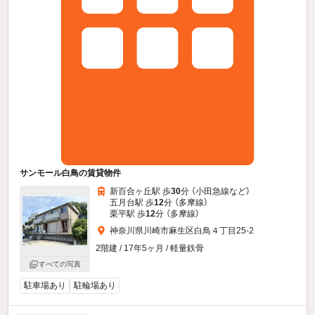
サンモール白鳥の賃貸物件
新百合ヶ丘駅 歩
30
分 （小田急線
など
）
五月台駅 歩
12
分 （多摩線）
栗平駅 歩
12
分 （多摩線）
神奈川県川崎市麻生区白鳥４丁目25-2
2階建 / 17年5ヶ月 / 軽量鉄骨
すべての写真
駐車場あり
駐輪場あり