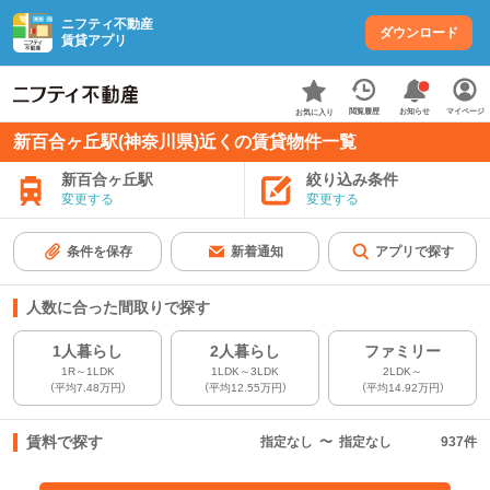
ニフティ不動産
ダウンロード
賃貸アプリ
お知らせ
閲覧履歴
マイページ
お気に入り
新百合ヶ丘駅(神奈川県)近くの賃貸物件一覧
新百合ヶ丘駅
絞り込み条件
変更する
変更する
条件を保存
新着通知
アプリで探す
人数に合った間取りで探す
1人暮らし
2人暮らし
ファミリー
1R～1LDK
1LDK～3LDK
2LDK～
（平均7.48万円）
（平均12.55万円）
（平均14.92万円）
賃料で探す
指定なし
〜
指定なし
937
件