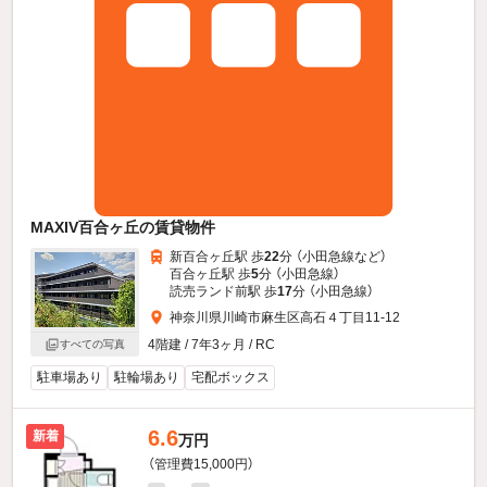
MAXIV百合ヶ丘の賃貸物件
新百合ヶ丘駅 歩
22
分 （小田急線
など
）
百合ヶ丘駅 歩
5
分 （小田急線）
読売ランド前駅 歩
17
分 （小田急線）
神奈川県川崎市麻生区高石４丁目11-12
4階建 / 7年3ヶ月 / RC
すべての写真
駐車場あり
駐輪場あり
宅配ボックス
6.6
新着
万円
（管理費15,000円）