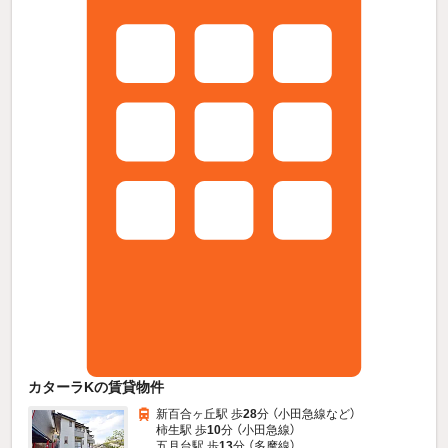
カターラKの賃貸物件
新百合ヶ丘駅 歩
28
分 （小田急線
など
）
柿生駅 歩
10
分 （小田急線）
五月台駅 歩
13
分 （多摩線）