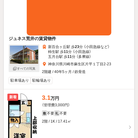
ジュネス荒井の賃貸物件
新百合ヶ丘駅 歩
23
分 （小田急線
など
）
柿生駅 歩
11
分 （小田急線）
五月台駅 歩
11
分 （多摩線）
神奈川県川崎市麻生区片平１丁目2-23
すべての写真
2階建 / 40年5ヶ月 / 鉄骨造
駐車場あり
駐輪場あり
3.1
新着
万円
（管理費3,000円）
不要
不要
敷
礼
2階 / 1K / 17.41㎡