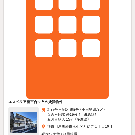
エスペリア新百合ヶ丘の賃貸物件
新百合ヶ丘駅 歩
5
分 （小田急線
など
）
百合ヶ丘駅 歩
15
分 （小田急線）
五月台駅 歩
15
分 （多摩線）
神奈川県川崎市麻生区万福寺１丁目10-4
3階建 / 新築 / 軽量鉄骨