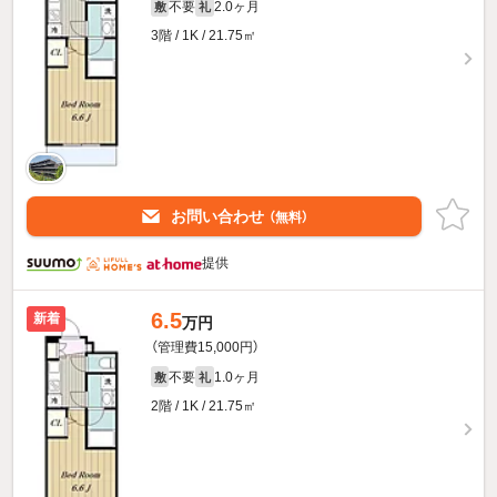
不要
2.0ヶ月
敷
礼
3階 / 1K / 21.75㎡
お問い合わせ
（無料）
提供
6.5
新着
万円
（管理費15,000円）
不要
1.0ヶ月
敷
礼
2階 / 1K / 21.75㎡