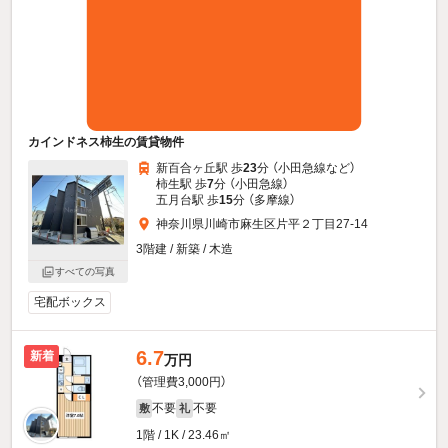
カインドネス柿生の賃貸物件
新百合ヶ丘駅 歩
23
分 （小田急線
など
）
柿生駅 歩
7
分 （小田急線）
五月台駅 歩
15
分 （多摩線）
神奈川県川崎市麻生区片平２丁目27-14
3階建 / 新築 / 木造
すべての写真
宅配ボックス
6.7
新着
万円
（管理費3,000円）
不要
不要
敷
礼
1階 / 1K / 23.46㎡