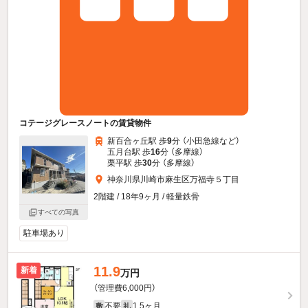
コテージグレースノートの賃貸物件
新百合ヶ丘駅 歩
9
分 （小田急線
など
）
五月台駅 歩
16
分 （多摩線）
栗平駅 歩
30
分 （多摩線）
神奈川県川崎市麻生区万福寺５丁目
2階建 / 18年9ヶ月 / 軽量鉄骨
すべての写真
駐車場あり
11.9
新着
万円
（管理費6,000円）
不要
1.5ヶ月
敷
礼