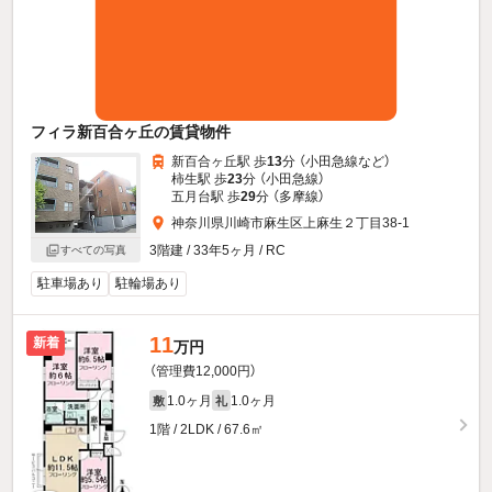
フィラ新百合ヶ丘の賃貸物件
新百合ヶ丘駅 歩
13
分 （小田急線
など
）
柿生駅 歩
23
分 （小田急線）
五月台駅 歩
29
分 （多摩線）
神奈川県川崎市麻生区上麻生２丁目38-1
3階建 / 33年5ヶ月 / RC
すべての写真
駐車場あり
駐輪場あり
11
新着
万円
（管理費12,000円）
1.0ヶ月
1.0ヶ月
敷
礼
1階 / 2LDK / 67.6㎡