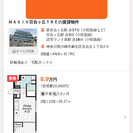
ＭＡＸＩＶ百合ヶ丘ＴＲＥの賃貸物件
新百合ヶ丘駅 歩
17
分 （小田急線
など
）
百合ヶ丘駅 歩
3
分 （小田急線）
読売ランド前駅 歩
18
分 （小田急線）
神奈川県川崎市麻生区百合丘１丁目2-5
すべての写真
3階建 / 4年8ヶ月 / RC
駐輪場あり
宅配ボックス
8.9
新着
万円
（管理費10,000円）
不要
1.0ヶ月
敷
礼
2階 / 1DK / 30.27㎡