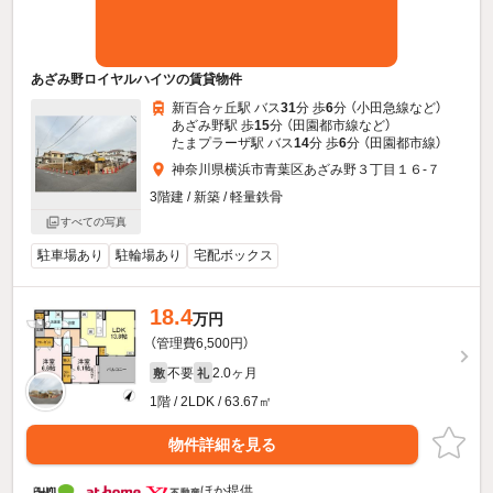
あざみ野ロイヤルハイツの賃貸物件
新百合ヶ丘駅 バス
31
分 歩
6
分 （小田急線
など
）
あざみ野駅 歩
15
分 （田園都市線
など
）
たまプラーザ駅 バス
14
分 歩
6
分 （田園都市線）
神奈川県横浜市青葉区あざみ野３丁目１６-７
3階建 / 新築 / 軽量鉄骨
すべての写真
駐車場あり
駐輪場あり
宅配ボックス
18.4
万円
（管理費6,500円）
不要
2.0ヶ月
敷
礼
1階 / 2LDK / 63.67㎡
物件詳細を見る
ほか提供