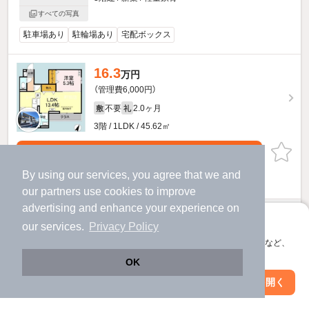
すべての写真
駐車場あり
駐輪場あり
宅配ボックス
16.3
万円
（管理費6,000円）
不要
2.0ヶ月
敷
礼
3階 / 1LDK / 45.62㎡
物件詳細を見る
By using our services, you agree that we and
ほか提供
our
partners
use cookies to improve
advertising and enhance your experience on
15.6
万円
アプリに切り替えて、サクサクお部屋探し
our services.
Privacy Policy
（管理費6,000円）
会員登録なしですぐ使える。マップ検索やお気に入り保存など、
不要
2.0ヶ月
敷
礼
アプリ限定の便利な機能が使えます！
OK
2階 / 1LDK / 42.85㎡
Web版で続行
アプリを開く
駅・沿線を変更
絞り込み条件を変更
物件詳細を見る