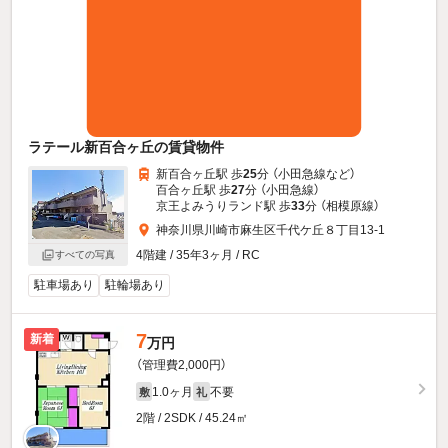
ラテール新百合ヶ丘の賃貸物件
新百合ヶ丘駅 歩
25
分 （小田急線
など
）
百合ヶ丘駅 歩
27
分 （小田急線）
京王よみうりランド駅 歩
33
分 （相模原線）
神奈川県川崎市麻生区千代ケ丘８丁目13-1
4階建 / 35年3ヶ月 / RC
すべての写真
駐車場あり
駐輪場あり
7
新着
万円
（管理費2,000円）
1.0ヶ月
不要
敷
礼
2階 / 2SDK / 45.24㎡