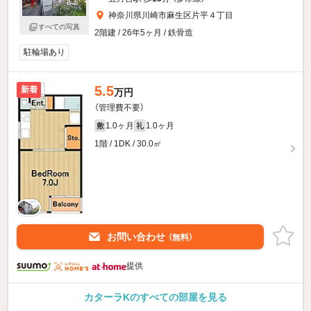
神奈川県川崎市麻生区片平４丁目
すべての写真
2階建 / 26年5ヶ月 / 鉄骨造
駐輪場あり
5.5
新着
万円
（管理費不要）
1.0ヶ月
1.0ヶ月
敷
礼
1階 / 1DK / 30.0㎡
お問い合わせ
（無料）
提供
カターラKのすべての部屋を見る