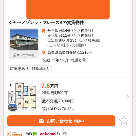
シャーメゾンラ・フレーズBの賃貸物件
舟戸駅 歩
14
分 （とさ後免線）
鹿児駅 歩
11
分 （とさ後免線）
田辺島通駅 歩
15
分 （とさ後免線）
ほか1駅（徒歩20分圏内）
高知県高知市介良乙1210-4
すべての写真
2階建 / 9年7ヶ月 / 軽量鉄骨
駐車場あり
駐輪場あり
7.8
万円
（管理費4,500円）
不要
70,000円
敷
礼
2階 / 3LDK / 70.22㎡
お問い合わせ
（無料）
ほか提供