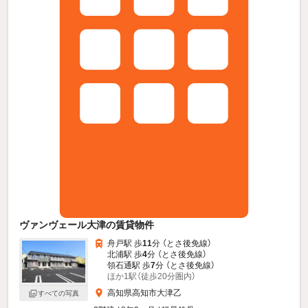
ヴァンヴェール大津の賃貸物件
舟戸駅 歩
11
分 （とさ後免線）
北浦駅 歩
4
分 （とさ後免線）
領石通駅 歩
7
分 （とさ後免線）
ほか1駅（徒歩20分圏内）
高知県高知市大津乙
すべての写真