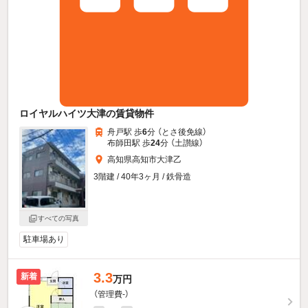
ロイヤルハイツ大津の賃貸物件
舟戸駅 歩
6
分 （とさ後免線）
布師田駅 歩
24
分 （土讃線）
高知県高知市大津乙
3階建 / 40年3ヶ月 / 鉄骨造
すべての写真
駐車場あり
3.3
新着
万円
（管理費-）