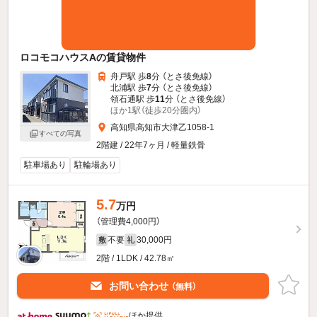
ロコモコハウスAの賃貸物件
舟戸駅 歩
8
分 （とさ後免線）
北浦駅 歩
7
分 （とさ後免線）
領石通駅 歩
11
分 （とさ後免線）
ほか1駅（徒歩20分圏内）
高知県高知市大津乙1058-1
すべての写真
2階建 / 22年7ヶ月 / 軽量鉄骨
駐車場あり
駐輪場あり
5.7
万円
（管理費4,000円）
不要
30,000円
敷
礼
2階 / 1LDK / 42.78㎡
お問い合わせ
（無料）
ほか提供