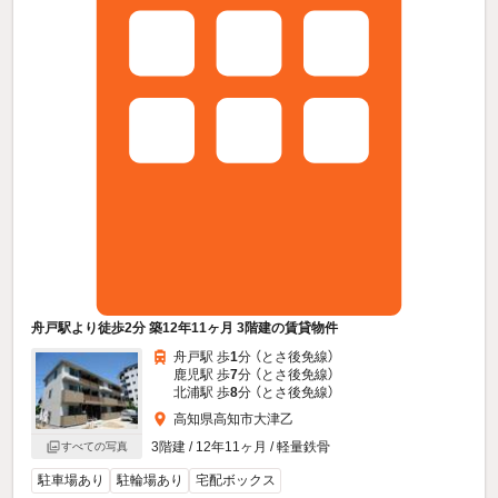
舟戸駅より徒歩2分 築12年11ヶ月 3階建の賃貸物件
舟戸駅 歩
1
分 （とさ後免線）
鹿児駅 歩
7
分 （とさ後免線）
北浦駅 歩
8
分 （とさ後免線）
高知県高知市大津乙
3階建 / 12年11ヶ月 / 軽量鉄骨
すべての写真
駐車場あり
駐輪場あり
宅配ボックス