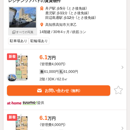
レジデンツアハトの賃貸物件
舟戸駅 歩
5
分 （とさ後免線）
鹿児駅 歩
11
分 （とさ後免線）
田辺島通駅 歩
12
分 （とさ後免線）
高知県高知市大津乙
14階建 / 30年4ヶ月 / 鉄筋コン
すべての写真
駐車場あり
駐輪場あり
6.1
新着
万円
（管理費4,000円）
61,000円
61,000円
敷
礼
2階 / 3DK / 62.0㎡
お問い合わせ
（無料）
提供
6.1
新着
万円
（管理費4,000円）