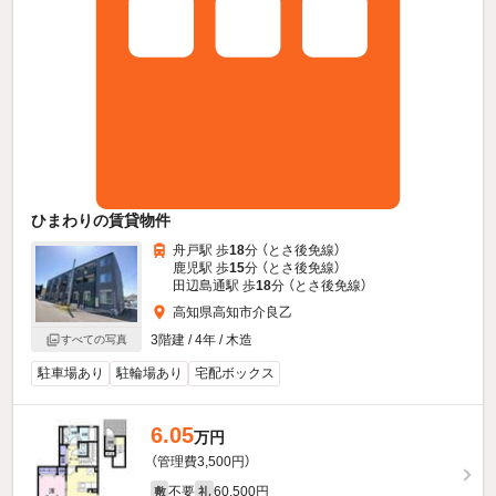
ひまわりの賃貸物件
舟戸駅 歩
18
分 （とさ後免線）
鹿児駅 歩
15
分 （とさ後免線）
田辺島通駅 歩
18
分 （とさ後免線）
高知県高知市介良乙
3階建 / 4年 / 木造
すべての写真
駐車場あり
駐輪場あり
宅配ボックス
6.05
万円
（管理費3,500円）
不要
60,500円
敷
礼