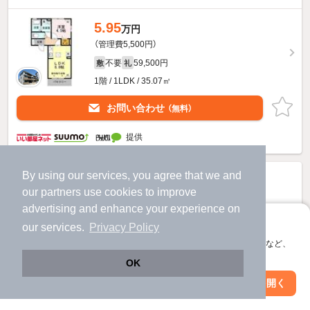
5.95
万円
（管理費5,500円）
不要
59,500円
敷
礼
1階 / 1LDK / 35.07㎡
お問い合わせ
（無料）
提供
By using our services, you agree that we and
our
partners
use cookies to improve
advertising and enhance your experience on
アプリに切り替えて、サクサクお部屋探し
our services.
Privacy Policy
会員登録なしですぐ使える。マップ検索やお気に入り保存など、
アプリ限定の便利な機能が使えます！
OK
Web版で続行
アプリを開く
駅・沿線を変更
絞り込み条件を変更