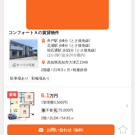
コンフォートＡの賃貸物件
舟戸駅 歩
6
分 （とさ後免線）
北浦駅 歩
6
分 （とさ後免線）
領石通駅 歩
11
分 （とさ後免線）
ほか2駅（徒歩20分圏内）
高知県高知市大津乙1048
すべての写真
2階建 / 21年3ヶ月 / 軽量鉄骨
駐車場あり
駐輪場あり
6.1
新着
万円
（管理費3,500円）
不要
70,000円
敷
礼
2階 / 2LDK / 54.81㎡
お問い合わせ
（無料）