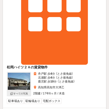
松岡ハイツ２Ａの賃貸物件
舟戸駅 歩
4
分 （とさ後免線）
北浦駅 歩
4
分 （とさ後免線）
鹿児駅 歩
10
分 （とさ後免線）
高知県高知市大津乙
2階建 / 17年6ヶ月 / 木造
すべての写真
駐車場あり
駐輪場あり
宅配ボックス