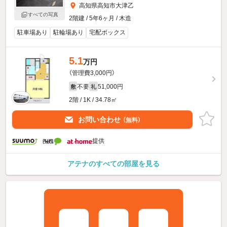
高知県高知市大津乙
すべての写真
2階建 / 5年6ヶ月 / 木造
駐車場あり
駐輪場あり
宅配ボックス
5.1
万円
（管理費3,000円）
不要
51,000円
敷
礼
2階 / 1K / 34.78㎡
お問い合わせ
（無料）
提供
アテナのすべての部屋を見る