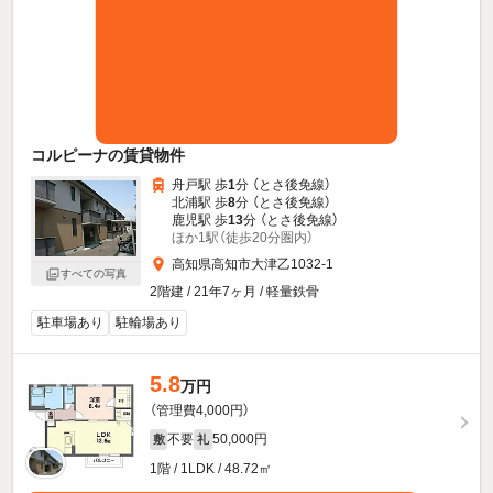
コルピーナの賃貸物件
舟戸駅 歩
1
分 （とさ後免線）
北浦駅 歩
8
分 （とさ後免線）
鹿児駅 歩
13
分 （とさ後免線）
ほか1駅（徒歩20分圏内）
高知県高知市大津乙1032-1
すべての写真
2階建 / 21年7ヶ月 / 軽量鉄骨
駐車場あり
駐輪場あり
5.8
万円
（管理費4,000円）
不要
50,000円
敷
礼
1階 / 1LDK / 48.72㎡