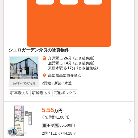
シエロガーデン介良の賃貸物件
舟戸駅 歩
26
分 （とさ後免線）
鹿児駅 歩
14
分 （とさ後免線）
東新木駅 歩
17
分 （とさ後免線）
高知県高知市介良乙
2階建 / 新築 / 木造
すべての写真
駐車場あり
駐輪場あり
宅配ボックス
5.55
万円
（管理費4,100円）
不要
55,500円
敷
礼
2階 / 1LDK / 44.28㎡