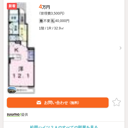
4
新着
万円
（管理費3,500円）
不要
40,000円
敷
礼
1階 / 1R / 32.9㎡
お問い合わせ
（無料）
提供
松岡ハイツ２Ａのすべての部屋を見る