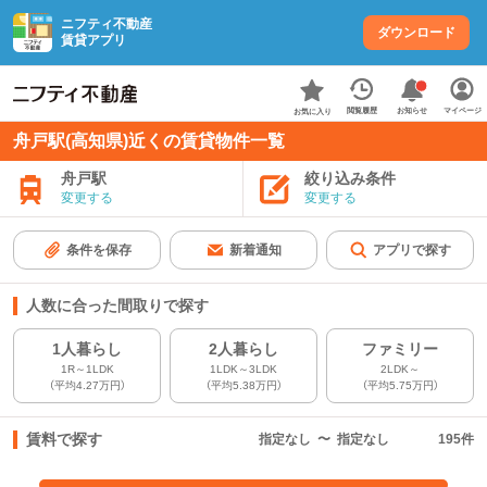
ニフティ不動産
ダウンロード
賃貸アプリ
お知らせ
閲覧履歴
マイページ
お気に入り
舟戸駅(高知県)近くの賃貸物件一覧
舟戸駅
絞り込み条件
変更する
変更する
条件を保存
新着通知
アプリで探す
人数に合った間取りで探す
1人暮らし
2人暮らし
ファミリー
1R～1LDK
1LDK～3LDK
2LDK～
（平均4.27万円）
（平均5.38万円）
（平均5.75万円）
賃料で探す
指定なし
〜
指定なし
195
件