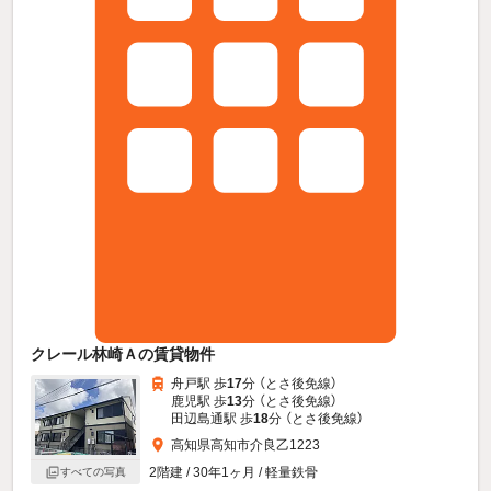
クレール林崎Ａの賃貸物件
舟戸駅 歩
17
分 （とさ後免線）
鹿児駅 歩
13
分 （とさ後免線）
田辺島通駅 歩
18
分 （とさ後免線）
高知県高知市介良乙1223
2階建 / 30年1ヶ月 / 軽量鉄骨
すべての写真