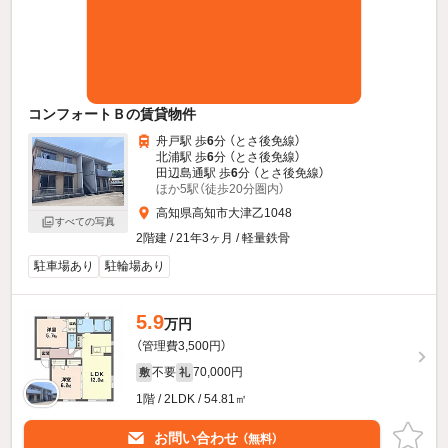
コンフォートＢの賃貸物件
舟戸駅 歩
6
分 （とさ後免線）
北浦駅 歩
6
分 （とさ後免線）
田辺島通駅 歩
6
分 （とさ後免線）
ほか5駅（徒歩20分圏内）
高知県高知市大津乙1048
すべての写真
2階建 / 21年3ヶ月 / 軽量鉄骨
駐車場あり
駐輪場あり
5.9
万円
（管理費3,500円）
不要
70,000円
敷
礼
1階 / 2LDK / 54.81㎡
お問い合わせ
（無料）