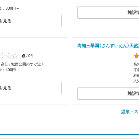
先
：830円～
施設
を見る
高知三翠園（さんすいえん）天然
-点
/
0件
/ 高知 / 城西公園のすぐ近く
高知
：400円～
庁
経
入
を見る
施設
温泉・ス