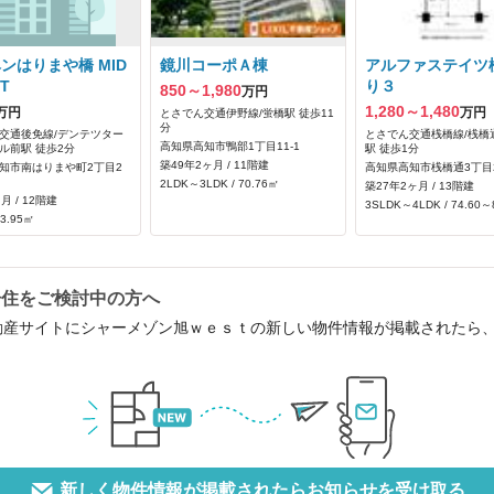
ンはりまや橋 MID
鏡川コーポＡ棟
アルファステイツ
T
り３
850～1,980
万円
1,280～1,480
万円
万円
とさでん交通伊野線/蛍橋駅 徒歩11
分
交通後免線/デンテツター
とさでん交通桟橋線/桟橋
高知県高知市鴨部1丁目11-1
ル前駅 徒歩2分
駅 徒歩1分
築49年2ヶ月 / 11階建
知市南はりまや町2丁目2
高知県高知市桟橋通3丁目2
2LDK～3LDK / 70.76㎡
築27年2ヶ月 / 13階建
月 / 12階建
3SLDK～4LDK / 74.60～
53.95㎡
居住をご検討中の方へ
動産サイトにシャーメゾン旭ｗｅｓｔの新しい物件情報が掲載されたら
新しく物件情報が掲載されたらお知らせを受け取る