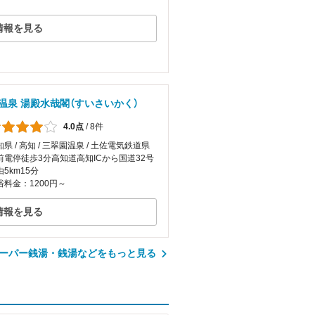
情報を見る
温泉 湯殿水哉閣（すいさいかく）
4.0点
/
8件
県 / 高知 / 三翠園温泉 / 土佐電気鉄道県
前電停徒歩3分高知道高知ICから国道32号
由5km15分
浴料金：1200円～
情報を見る
ーパー銭湯・銭湯などをもっと見る