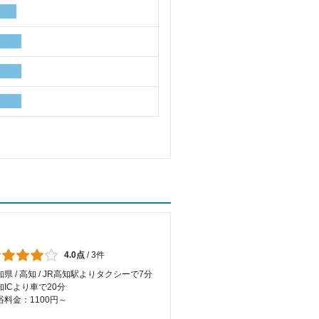
4.0点
/
3件
知県 / 高知 / JR高知駅よりタクシーで7分
知ICより車で20分
浴料金：1100円～