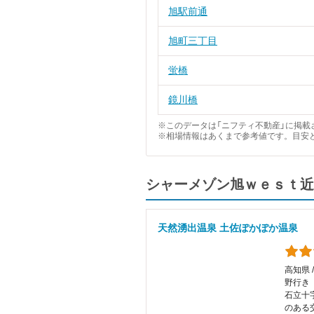
旭駅前通
旭町三丁目
蛍橋
鏡川橋
※このデータは「ニフティ不動産」に掲載さ
※相場情報はあくまで参考値です。目安
シャーメゾン旭ｗｅｓｔ近
天然湧出温泉 土佐ぽかぽか温泉
高知県 
野行き
石立十
のある