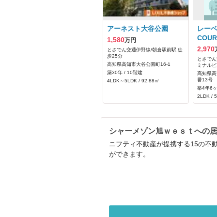
アーネスト大谷公園
レーベ
COUR
1,580
万円
2,970
とさでん交通伊野線/朝倉駅前駅 徒
歩25分
とさでん
高知県高知市大谷公園町16-1
ミナルビ
築30年 / 10階建
高知県高
番13号
4LDK～5LDK / 92.88㎡
築4年6ヶ
2LDK / 
シャーメゾン旭ｗｅｓｔへの
ニフティ不動産が提携する15の不
ができます。