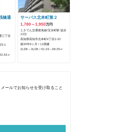
桟橋通
サーパス北本町第２
1,780～1,950
万円
とさでん交通後免線/宝永町駅 徒歩
13分
通三丁目
高知県高知市北本町4丁目2-33
築30年6ヶ月 / 11階建
5-1
2LDK～3LDK / 61.03～69.05㎡
82.62㎡
、メールでお知らせを受け取ること