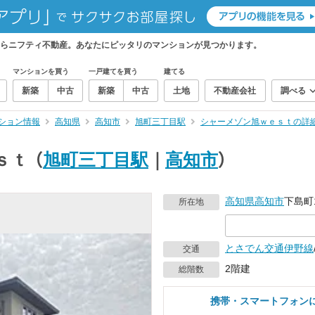
らニフティ不動産。あなたにピッタリのマンションが見つかります。
マンションを買う
一戸建てを買う
建てる
新築
中古
新築
中古
土地
不動産会社
調べる
ション情報
高知県
高知市
旭町三丁目駅
シャーメゾン旭ｗｅｓｔの詳
ｓｔ
（
旭町三丁目駅
｜
高知市
）
高知県
高知市
下島町1
所在地
とさでん交通伊野線
交通
2階建
総階数
携帯・スマートフォン