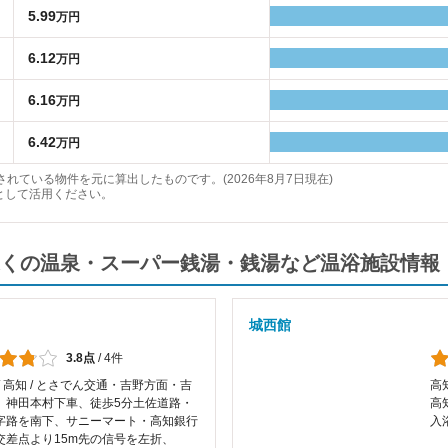
5.99
万円
6.12
万円
6.16
万円
6.42
万円
れている物件を元に算出したものです。(2026年8月7日現在)
として活用ください。
くの温泉・スーパー銭湯・銭湯など温浴施設情報
城西館
3.8点
/
4件
/ 高知 / とさでん交通・吉野方面・吉
高
 神田本村下車、徒歩5分土佐道路・
高
字路を南下、サニーマート・高知銀行
入
交差点より15m先の信号を左折、