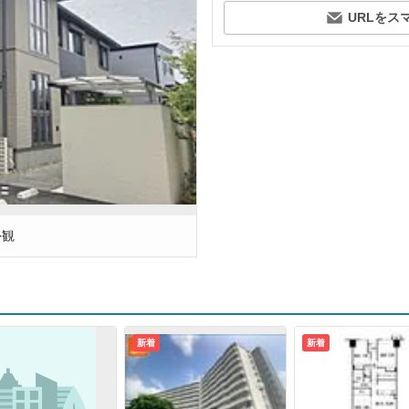
URLをス
外観
新着
新着