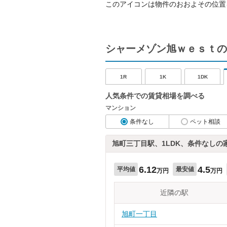
このアイコンは物件のおおよその位置
シャーメゾン旭ｗｅｓｔの
1R
1K
1DK
人気条件での賃貸相場を調べる
マンション
条件なし
ペット相談
旭町三丁目駅、1LDK、条件なしの
6.12
4.5
平均値
最安値
万円
万円
近隣の駅
旭町一丁目