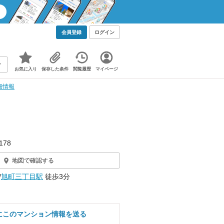
会員登録
ログイン
お気に入り
保存した条件
閲覧履歴
マイページ
細情報
78
地図で確認する
/
旭町三丁目駅
徒歩3分
にこのマンション情報を送る