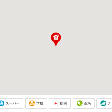
スーパー
学校
病院
薬局
ク