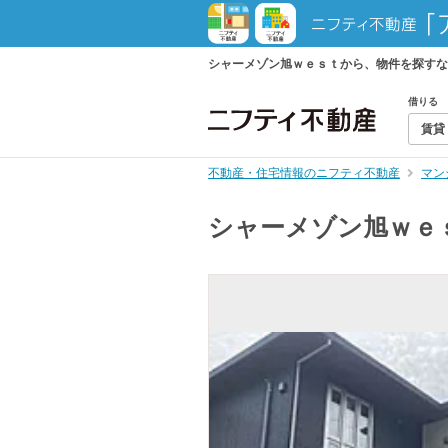
シャーメゾン旭ｗｅｓｔから、物件を探すな
借りる
賃貸
不動産・住宅情報のニフティ不動産
マン
シャーメゾン旭ｗｅ