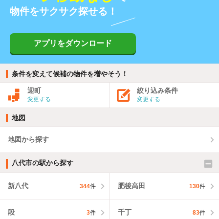
物件をサクサク探せる！
アプリをダウンロード
条件を変えて候補の物件を増やそう！
迎町
絞り込み条件
変更する
変更する
地図
地図から探す
八代市の駅から探す
新八代
肥後高田
344
件
130
件
段
千丁
3
件
83
件