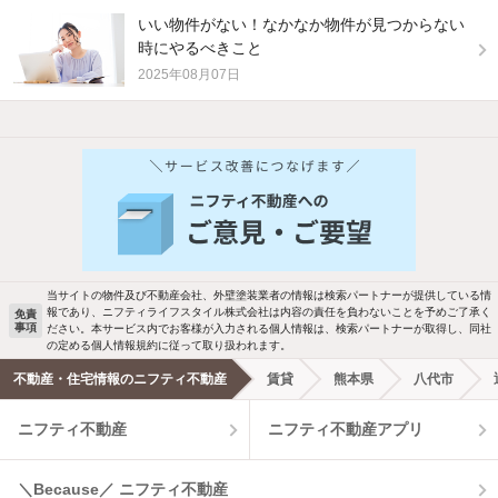
いい物件がない！なかなか物件が見つからない
時にやるべきこと
2025年08月07日
他の人はこんな条件で絞り込んでいます！
人気のこだわり条件
バス・トイレ別
2階以上
駐車場あり
ペット相談
当サイトの物件及び不動産会社、外壁塗装業者の情報は検索パートナーが提供している情
報であり、ニフティライフスタイル株式会社は内容の責任を負わないことを予めご了承く
免責
事項
ださい。本サービス内でお客様が入力される個人情報は、検索パートナーが取得し、同社
洗濯機置場あり
独立洗面台
の定める個人情報規約に従って取り扱われます。
不動産・住宅情報のニフティ不動産
賃貸
熊本県
八代市
エアコンあり
都市ガス
ニフティ不動産
ニフティ不動産アプリ
温水洗浄便座
オートロック
＼Because／ ニフティ不動産
コンロ2口以上
追焚き機能