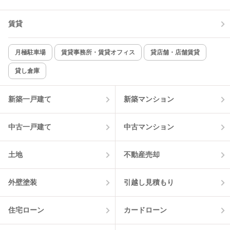
賃貸
TV付インターホン
角部屋
新着のみ
インターネット無料
月極駐車場
賃貸事務所・賃貸オフィス
貸店舗・店舗賃貸
貸し倉庫
該当件数:
物件一覧に反映
9
件
新築一戸建て
新築マンション
中古一戸建て
中古マンション
土地
不動産売却
外壁塗装
引越し見積もり
住宅ローン
カードローン