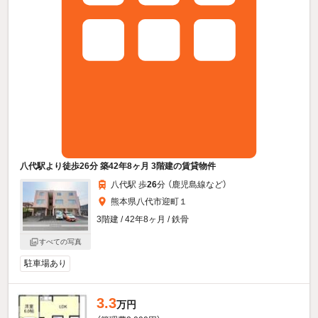
八代駅より徒歩26分 築42年8ヶ月 3階建の賃貸物件
八代駅 歩
26
分 （鹿児島線
など
）
熊本県八代市迎町１
3階建 / 42年8ヶ月 / 鉄骨
すべての写真
駐車場あり
3.3
万円