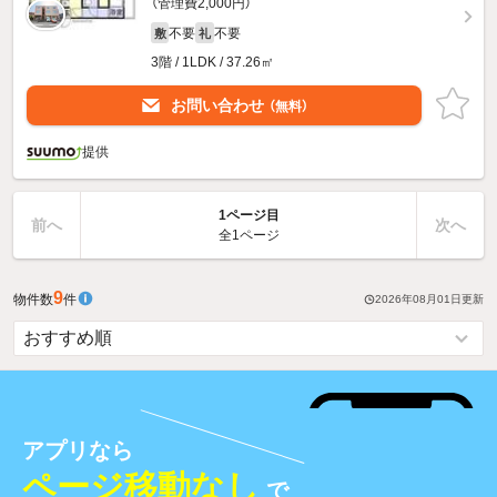
（管理費2,000円）
不要
不要
敷
礼
3階 / 1LDK / 37.26㎡
お問い合わせ
（無料）
提供
1ページ目
前へ
次へ
全1ページ
9
物件数
件
2026年08月01日
更新
アプリなら
ページ移動なし
で