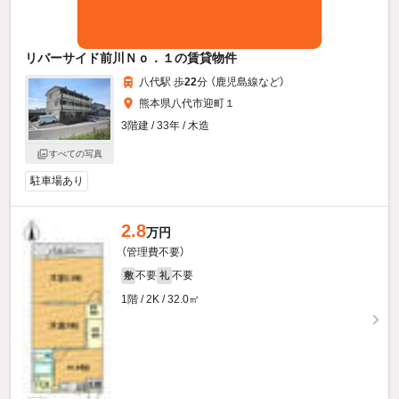
リバーサイド前川Ｎｏ．１の賃貸物件
八代駅 歩
22
分 （鹿児島線
など
）
熊本県八代市迎町１
3階建 / 33年 / 木造
すべての写真
駐車場あり
2.8
万円
（管理費不要）
不要
不要
敷
礼
1階 / 2K / 32.0㎡