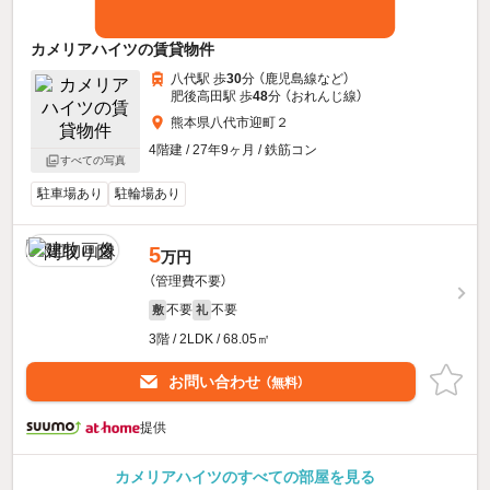
カメリアハイツの賃貸物件
八代駅 歩
30
分 （鹿児島線
など
）
肥後高田駅 歩
48
分 （おれんじ線）
熊本県八代市迎町２
4階建 / 27年9ヶ月 / 鉄筋コン
すべての写真
駐車場あり
駐輪場あり
5
万円
（管理費不要）
不要
不要
敷
礼
3階 / 2LDK / 68.05㎡
お問い合わせ
（無料）
提供
カメリアハイツのすべての部屋を見る