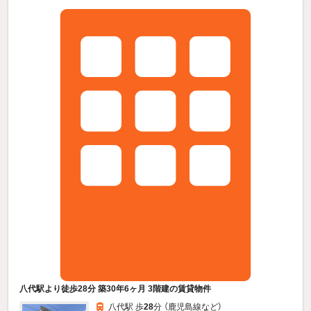
八代駅より徒歩28分 築30年6ヶ月 3階建の賃貸物件
八代駅 歩
28
分 （鹿児島線
など
）