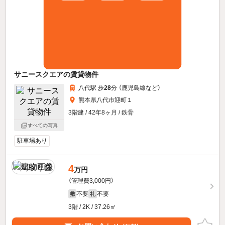
サニースクエアの賃貸物件
八代駅 歩
28
分 （鹿児島線
など
）
熊本県八代市迎町１
3階建 / 42年8ヶ月 / 鉄骨
すべての写真
駐車場あり
4
万円
（管理費3,000円）
不要
不要
敷
礼
3階 / 2K / 37.26㎡