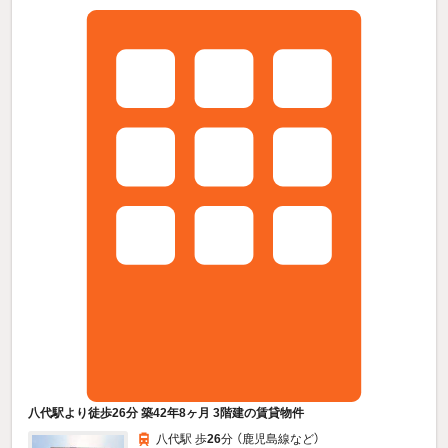
八代駅より徒歩26分 築42年8ヶ月 3階建の賃貸物件
八代駅 歩
26
分 （鹿児島線
など
）