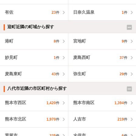
有佐
日奈久温泉
23
件
1
件
迎町近隣の町域から探す
港町
宮地町
8
件
9
件
妙見町
麦島西町
1
件
37
件
麦島東町
弥生町
43
件
29
件
八代市近隣の市区町村から探す
熊本市西区
熊本市南区
1,420
件
1,394
件
熊本市北区
人吉市
1,970
件
219
件
荒尾市
水俣市
325
件
6
件