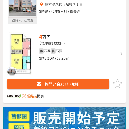
熊本県八代市迎町１丁目
3階建 / 42年8ヶ月 / 鉄骨造
すべての写真
4
万円
（管理費3,000円）
不要
不要
敷
礼
3階 / 2DK / 37.26㎡
お問い合わせ
（無料）
提供