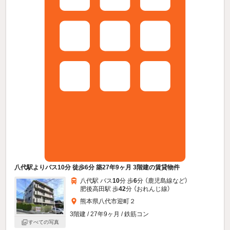
八代駅よりバス10分 徒歩6分 築27年9ヶ月 3階建の賃貸物件
八代駅 バス
10
分 歩
6
分 （鹿児島線
など
）
肥後高田駅 歩
42
分 （おれんじ線）
熊本県八代市迎町２
3階建 / 27年9ヶ月 / 鉄筋コン
すべての写真