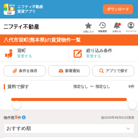
ニフティ不動産
ダウンロード
賃貸アプリ
お知らせ
閲覧履歴
マイページ
お気に入り
八代市迎町(熊本県)の賃貸物件一覧
迎町
絞り込み条件
変更する
変更する
条件を保存
新着通知
アプリで探す
賃料で探す
指定なし
〜
指定なし
9
件
指定した賃料で絞り込む
9
物件数
件
2026年08月01日
更新