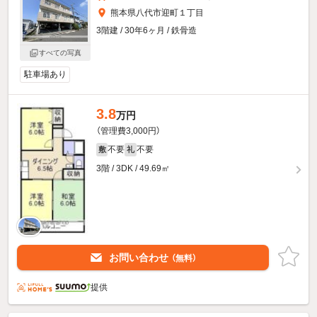
熊本県八代市迎町１丁目
3階建 / 30年6ヶ月 / 鉄骨造
すべての写真
駐車場あり
3.8
万円
（管理費3,000円）
不要
不要
敷
礼
3階 / 3DK / 49.69㎡
お問い合わせ
（無料）
提供