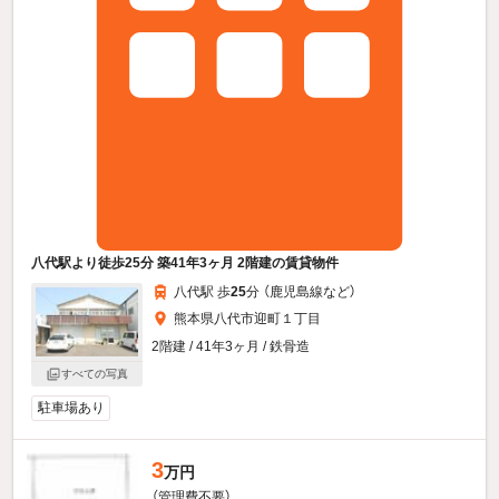
八代駅より徒歩25分 築41年3ヶ月 2階建の賃貸物件
八代駅 歩
25
分 （鹿児島線
など
）
熊本県八代市迎町１丁目
2階建 / 41年3ヶ月 / 鉄骨造
すべての写真
駐車場あり
3
万円
（管理費不要）