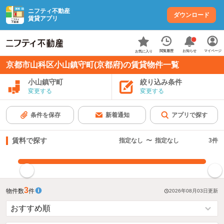
ニフティ不動産
ダウンロード
賃貸アプリ
お知らせ
閲覧履歴
マイページ
お気に入り
京都市山科区小山鎮守町(京都府)の賃貸物件一覧
小山鎮守町
絞り込み条件
変更する
変更する
条件を保存
新着通知
アプリで探す
賃料で探す
指定なし
〜
指定なし
3
件
指定した賃料で絞り込む
3
物件数
件
2026年08月03日
更新