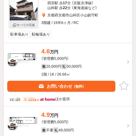
四宮駅 歩
17
分 （京阪京津線）
山科駅 歩
22
分 （東海道線
など
）
京都府京都市山科区小山鎮守町
3階建 / 16年6ヶ月 / RC
すべての写真
駐車場あり
駐輪場あり
4.6
万円
（管理費5,000円）
20,000円
50,000円
敷
礼
1階 / 1K / 26.68㎡
お問い合わせ
（無料）
ほか提供
4.9
万円
（管理費5,000円）
不要
49,000円
敷
礼