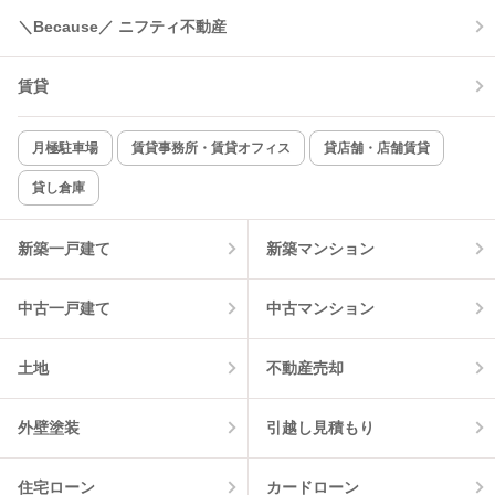
＼Because／ ニフティ不動産
コンロ2口以上
追焚き機能
賃貸
TV付インターホン
角部屋
新着のみ
インターネット無料
月極駐車場
賃貸事務所・賃貸オフィス
貸店舗・店舗賃貸
貸し倉庫
該当件数:
物件一覧に反映
3
件
新築一戸建て
新築マンション
中古一戸建て
中古マンション
土地
不動産売却
外壁塗装
引越し見積もり
住宅ローン
カードローン