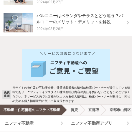
2024年02月27日
バルコニーはベランダやテラスとどう違う？バ
ルコニーのメリット・デメリットを解説
2024年03月26日
他の人はこんな条件で絞り込んでいます！
人気のこだわり条件
バス・トイレ別
2階以上
駐車場あり
ペット相談
当サイトの物件及び不動産会社、外壁塗装業者の情報は検索パートナーが提供している情
報であり、ニフティライフスタイル株式会社は内容の責任を負わないことを予めご了承く
免責
事項
ださい。本サービス内でお客様が入力される個人情報は、検索パートナーが取得し、同社
洗濯機置場あり
独立洗面台
の定める個人情報規約に従って取り扱われます。
不動産・住宅情報のニフティ不動産
賃貸
京都府
京都市山科区
エアコンあり
都市ガス
ニフティ不動産
ニフティ不動産アプリ
温水洗浄便座
オートロック