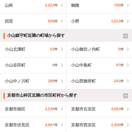
山科
御陵
2,022
件
755
件
四宮
小野
926
件
1,011
件
小山鎮守町近隣の町域から探す
小山北溝町
小山御坊ノ内町
53
件
5
件
小山谷田町
小山中島町
4
件
97
件
小山中ノ川町
小山西御所町
289
件
241
件
京都市山科区近隣の市区町村から探す
京都市南区
京都市右京区
2,539
件
4,091
件
京都市伏見区
京都市西京区
4,097
件
2,450
件