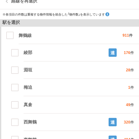
路線を再選択
※各項目の件数は重複する物件情報を統合した「物件数」を表示しています
駅を選択
舞鶴線
911
件
綾部
連
176
件
淵垣
28
件
梅迫
1
件
真倉
49
件
西舞鶴
連
320
件