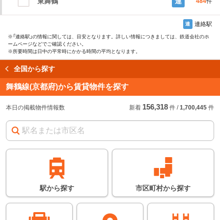
東舞鶴
連
484
件
連絡駅
連
※
「連絡駅」
の情報に関しては、目安となります。詳しい情報につきましては、鉄道会社のホ
ームページなどでご確認ください。
※所要時間は日中の平常時にかかる時間の平均となります。
全国から探す
読み込み中…
舞鶴線(京都府)から賃貸物件を探す
156,318
始発駅
始
急
本日の掲載物件情報数
新着
件
/
1,700,445
件
急行などの停車駅
連絡駅
連
※
の情報に関しては、
目安となります。詳し
い情報につきまして
は、鉄道会社のホーム
ページなどでご確認く
ださい。
※所要時間は日中の平
駅
から
探す
市区町村
から
探す
常時にかかる時間の平
均となります。