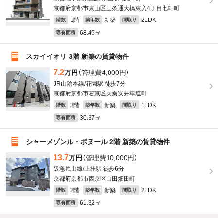
京都府京都市東山区三条通大橋東入4丁目七軒町
1階
新築
2LDK
階数
築年数
間取り
68.45㎡
専有面積
スカイイオリ 3階 新築の賃貸物件
7.2
万円
（管理費4,000円）
JR山陰本線/花園駅 徒歩7分
京都府京都市右京区太秦安井車道町
3階
新築
1LDK
階数
築年数
間取り
30.37㎡
専有面積
シャーメゾンル・ボヌール 2階 新築の賃貸物件
13.7
万円
（管理費10,000円）
阪急嵐山線/上桂駅 徒歩6分
京都府京都市西京区山田畑田町
2階
新築
2LDK
階数
築年数
間取り
61.32㎡
専有面積