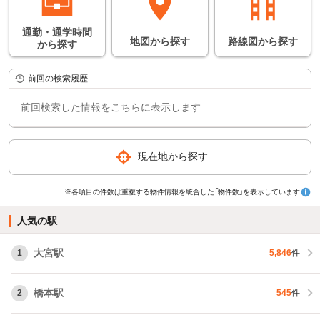
通勤・通学時間
地図
から
探す
路線図
から
探す
から
探す
前回の検索履歴
前回検索した情報をこちらに表示します
現在地から探す
※各項目の件数は重複する物件情報を統合した「物件数」を表示しています
人気の駅
大宮駅
1
5,846
件
橋本駅
2
545
件