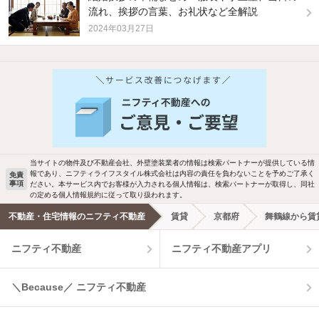
流れ、挨拶の言葉、お礼状など全解説
2024年03月27日
当サイトの物件及び不動産会社、外壁塗装業者の情報は検索パートナーが提供している情
報であり、ニフティライフスタイル株式会社は内容の責任を負わないことを予めご了承く
免責
事項
ださい。本サービス内でお客様が入力される個人情報は、検索パートナーが取得し、同社
の定める個人情報規約に従って取り扱われます。
不動産・住宅情報のニフティ不動産
賃貸
京都府
舞鶴線から賃
ニフティ不動産
ニフティ不動産アプリ
＼Because／ ニフティ不動産