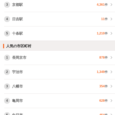
京都駅
3
4,361
件
日吉駅
4
11
件
十条駅
5
1,210
件
人気の市区町村
長岡京市
1
878
件
宇治市
2
1,349
件
八幡市
3
354
件
亀岡市
4
628
件
向日市