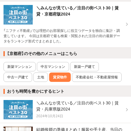
＼みんなが見ている／注目の街ベスト30｜賃
貸・京都府版2024
「ニフティ不動産」では理想のお部屋探しに役立つデータを独自に集計・調
査しています。 今回は京都府で最も検索・閲覧された注目の街の最新デー
タをランキング形式でまとめました。
【京都府】のその他のメニューはこちら
新築マンション
中古マンション
新築一戸建て
中古一戸建て
土地
賃貸物件
不動産会社・不動産屋情報
おうち時間を豊かにするヒント
＼みんなが見ている／注目の街ベスト30｜賃
貸・兵庫県版2024
2024年10月24日
結婚挨拶の準備まとめ！服装や手土産、当日の