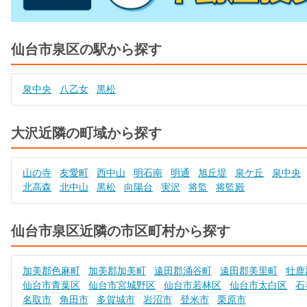
仙台市泉区の駅から探す
泉中央
八乙女
黒松
大沢近隣の町域から探す
山の寺
友愛町
西中山
明石南
明通
旭丘堤
泉ケ丘
泉中央
北高森
北中山
黒松
向陽台
実沢
将監
将監殿
仙台市泉区近隣の市区町村から探す
加美郡色麻町
加美郡加美町
遠田郡涌谷町
遠田郡美里町
牡鹿
仙台市青葉区
仙台市宮城野区
仙台市若林区
仙台市太白区
石
名取市
角田市
多賀城市
岩沼市
登米市
栗原市