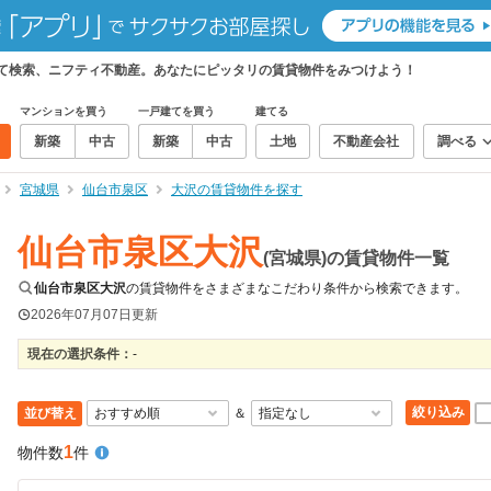
めて検索、ニフティ不動産。あなたにピッタリの賃貸物件をみつけよう！
マンションを買う
一戸建てを買う
建てる
新築
中古
新築
中古
土地
不動産会社
調べる
宮城県
仙台市泉区
大沢の賃貸物件を探す
仙台市泉区大沢
(宮城県)の賃貸物件一覧
仙台市泉区大沢
の賃貸物件をさまざまなこだわり条件から検索できます。
2026年07月07日
更新
現在の選択条件：
-
絞り込み
並び替え
＆
1
物件数
件