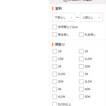
賃料
〜
管理費など込み
敷金無し
礼金無し
間取り
1R
1K
1DK
1LDK
2K
2DK
2LDK
3K
3DK
3LDK
4K
4DK
4LDK
5DK
5LDK以上