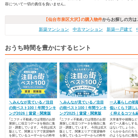
容について一切の責任を負いません。
【仙台市泉区大沢】の購入物件
からお探しの方は
新築マンション
中古マンション
新築一戸建て
おうち時間を豊かにするヒント
＼みんなが見ている／注目
＼みんなが見ている／注目
一人暮らしの初
の街ベスト100！年間ランキ
の街ベスト100！年間ランキ
低いくら？詳し
ング2026｜賃貸・関東版
ング2025｜賃貸・関東版
く抑えるコツも
「ニフティ不動産」では理想のお部
「ニフティ不動産」では理想のお部
大学進学や就職など
屋探しに役立つデータを独自に集
屋探しに役立つデータを独自に集
めて一人暮らしする
計・調査しています。 今回は拡大
計・調査しています。 今回は拡大
はないでしょうか。
版として、関東エリアで賃貸物件
版として、関東エリアで賃貸物件
くらかかるのだろう
を探しているユーザーからの昨年
を探しているユーザーからの昨年
のようなものに費用