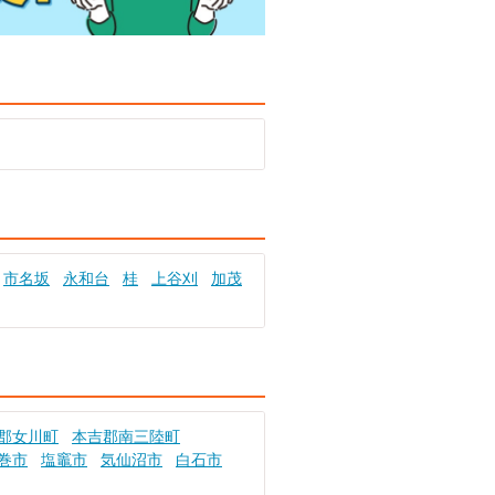
市名坂
永和台
桂
上谷刈
加茂
郡女川町
本吉郡南三陸町
巻市
塩竈市
気仙沼市
白石市