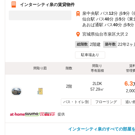
インターシティ泉の賃貸物件
泉中央駅 バス
12
分 歩
9
分 
仙台駅 バス
40
分 歩
5
分 （
あおば通駅 バス
40
分 歩
5
分
宮城県仙台市泉区大沢２
2階建
22年2ヶ
総階数
築年数
駐車場あり
間取り
賃
間取り図
階数
専有面積
管理
6.3
2LDK
2階
57.29㎡
2,00
バス・トイレ別
フローリング
追い
提供
インターシティ泉のすべての部屋