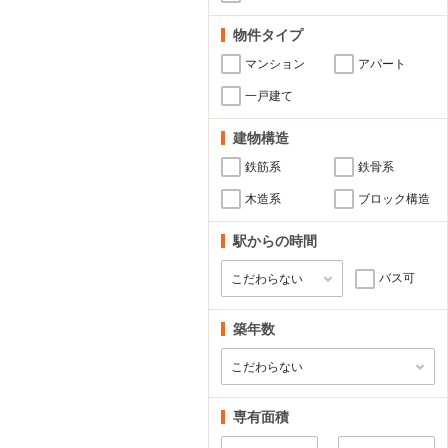
物件タイプ
マンション
アパート
一戸建て
建物構造
鉄筋系
鉄骨系
木造系
ブロック構造
駅からの時間
バス可
築年数
専有面積