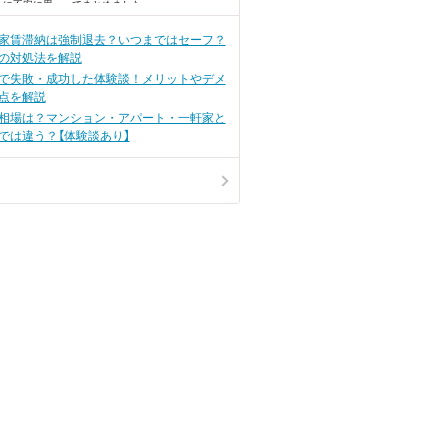
うに不安に思っ
でまとめました。
か？
】家賃滞納は強制退去？いつまではセーフ？
の対処法を解説
で失敗・成功した体験談！メリットやデメ
点を解説
相場は？マンション・アパート・一軒家と
では違う？【体験談あり】