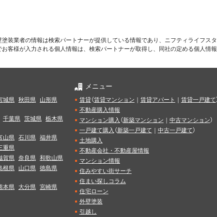
壁塗装業者の情報は検索パートナーが提供している情報であり、ニフティライフスタ
でお客様が入力される個人情報は、検索パートナーが取得し、同社の定める個人情報
メニュー
宮城県
秋田県
山形県
賃貸
（
賃貸マンション
｜
賃貸アパート
｜
賃貸一戸建て
不動産購入情報
千葉県
茨城県
栃木県
マンション購入
（
新築マンション
｜
中古マンション
）
一戸建て購入
（
新築一戸建て
｜
中古一戸建て
）
富山県
石川県
福井県
土地購入
三重県
不動産会社・不動産屋情報
滋賀県
奈良県
和歌山県
マンション情報
島根県
山口県
徳島県
住みやすい街サーチ
住まい探しコラム
熊本県
大分県
宮崎県
住宅ローン
外壁塗装
引越し