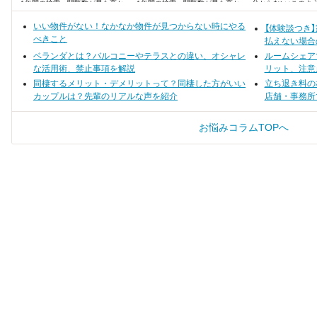
1年間の検索・閲覧数が最も高か
1年間の検索・閲覧数が最も高か
分からない」このよ
った、注目の街ランキングベスト
った、注目の街ランキングベスト
ている人はいません
100を発表します！
100を発表します！
いい物件がない！なかなか物件が見つからない時にやる
【体験談つき
べきこと
払えない場合
ベランダとは？バルコニーやテラスとの違い、オシャレ
ルームシェア
な活用術、禁止事項を解説
リット、注意
同棲するメリット・デメリットって？同棲した方がいい
立ち退き料の
カップルは？先輩のリアルな声を紹介
店舗・事務所
お悩みコラムTOPへ