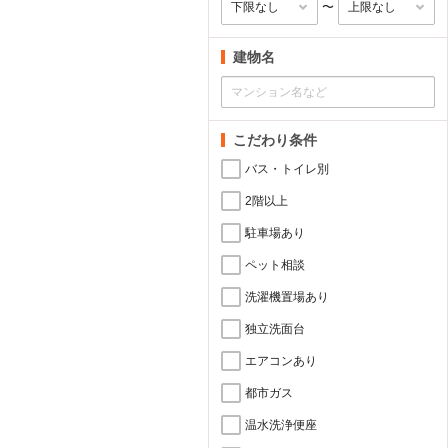
〜
建物名
こだわり条件
バス・トイレ別
2階以上
駐車場あり
ペット相談
洗濯機置場あり
独立洗面台
エアコンあり
都市ガス
温水洗浄便座