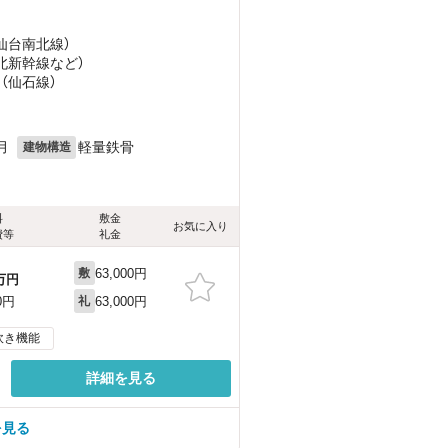
（仙台南北線）
東北新幹線
など
）
 （仙石線）
月
軽量鉄骨
建物構造
料
敷金
お気に入り
費等
礼金
63,000円
敷
万円
63,000円
0円
礼
炊き機能
詳細を見る
を見る