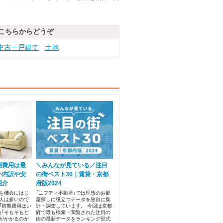
こちらからどうぞ
中古一戸建て
土地
期費用は最
＼みんなが見ている／注目
い内訳や安
の街ベスト30｜賃貸・京都
紹介
府版2024
を機会にはじ
「ニフティ不動産」では理想のお部
人は多いので
屋探しに役立つデータを独自に集
「初期費用はい
計・調査しています。 今回は京都
」「そもそもど
府で最も検索・閲覧された注目の
がかかるのか
街の最新データをランキング形式