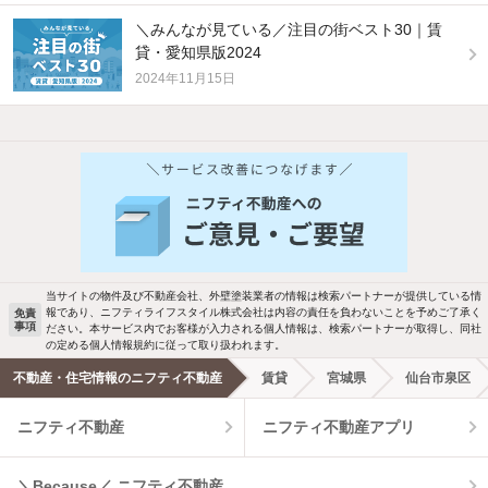
＼みんなが見ている／注目の街ベスト30｜賃
貸・愛知県版2024
2024年11月15日
他の人はこんな条件で絞り込んでいます！
人気のこだわり条件
新着物件メール通知
バス・トイレ別
2階以上
ご希望の条件の物件が見つかり次第、メ
駐車場あり
ペット相談
ールでお知らせします
当サイトの物件及び不動産会社、外壁塗装業者の情報は検索パートナーが提供している情
報であり、ニフティライフスタイル株式会社は内容の責任を負わないことを予めご了承く
免責
事項
ださい。本サービス内でお客様が入力される個人情報は、検索パートナーが取得し、同社
洗濯機置場あり
独立洗面台
新着メール通知を受け取る
の定める個人情報規約に従って取り扱われます。
不動産・住宅情報のニフティ不動産
賃貸
宮城県
仙台市泉区
エアコンあり
都市ガス
ニフティ不動産
ニフティ不動産アプリ
温水洗浄便座
オートロック
＼Because／ ニフティ不動産