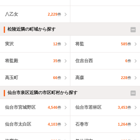
八乙女
2,229
件
松陵近隣の町域から探す
実沢
将監
12
件
585
件
将監殿
住吉台西
35
件
6
件
高玉町
高森
66
件
228
件
仙台市泉区近隣の市区町村から探す
仙台市宮城野区
仙台市若林区
4,546
件
3,453
件
仙台市太白区
石巻市
4,103
件
1,264
件