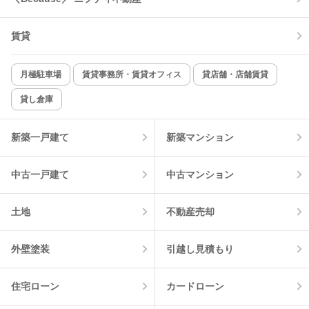
コンロ2口以上
追焚き機能
賃貸
TV付インターホン
角部屋
新着のみ
インターネット無料
月極駐車場
賃貸事務所・賃貸オフィス
貸店舗・店舗賃貸
貸し倉庫
該当件数:
物件一覧に反映
4
件
新築一戸建て
新築マンション
中古一戸建て
中古マンション
土地
不動産売却
外壁塗装
引越し見積もり
住宅ローン
カードローン