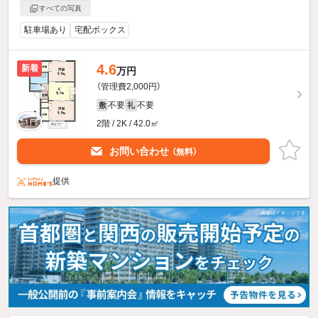
すべての写真
駐車場あり
宅配ボックス
4.6
新着
万円
（管理費2,000円）
不要
不要
敷
礼
2階 / 2K / 42.0㎡
お問い合わせ
（無料）
提供