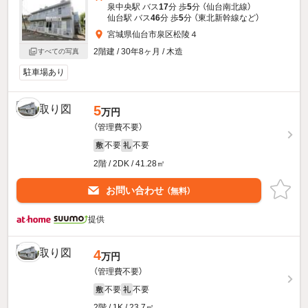
泉中央駅 バス
17
分 歩
5
分 （仙台南北線）
仙台駅 バス
46
分 歩
5
分 （東北新幹線
など
）
宮城県仙台市泉区松陵４
2階建 / 30年8ヶ月 / 木造
すべての写真
駐車場あり
5
万円
（管理費不要）
不要
不要
敷
礼
2階 / 2DK / 41.28㎡
お問い合わせ
（無料）
提供
4
万円
（管理費不要）
不要
不要
敷
礼
2階 / 1K / 23.7㎡