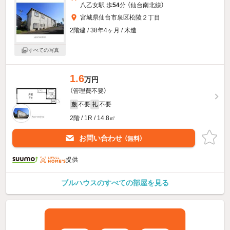
八乙女駅 歩
54
分 （仙台南北線）
宮城県仙台市泉区松陵２丁目
2階建 / 38年4ヶ月 / 木造
すべての写真
1.6
万円
（管理費不要）
不要
不要
敷
礼
2階 / 1R / 14.8㎡
お問い合わせ
（無料）
提供
ブルハウスのすべての部屋を見る