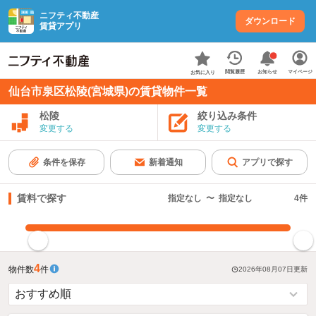
ニフティ不動産
ダウンロード
賃貸アプリ
お知らせ
閲覧履歴
マイページ
お気に入り
仙台市泉区松陵(宮城県)の賃貸物件一覧
松陵
絞り込み条件
変更する
変更する
条件を保存
新着通知
アプリで探す
賃料で探す
指定なし
〜
指定なし
4
件
指定した賃料で絞り込む
4
物件数
件
2026年08月07日
更新