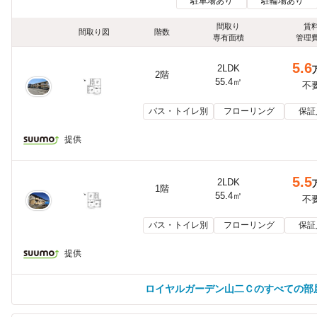
駐車場あり
駐輪場あり
間取り
賃
間取り図
階数
専有面積
管理
5.6
2LDK
2階
55.4㎡
不
バス・トイレ別
フローリング
保証
提供
5.5
2LDK
1階
55.4㎡
不
バス・トイレ別
フローリング
保証
提供
ロイヤルガーデン山二Ｃのすべての部