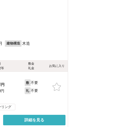
月
木造
建物構造
料
敷金
お気に入り
費等
礼金
不要
敷
万円
不要
0円
礼
ーリング
詳細を見る