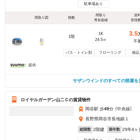
駐車場あり
間取り
賃
間取り図
階数
専有面積
管理
3.5
1K
1階
24.5㎡
不
バス・トイレ別
フローリング
保証
提供
サザンウインドのすべての部屋を
ロイヤルガーデン山二Ｃの賃貸物件
岡谷駅 歩
49
分 （中央線）
長野県岡谷市長地鎮１
2階建
29年4ヶ
総階数
築年数