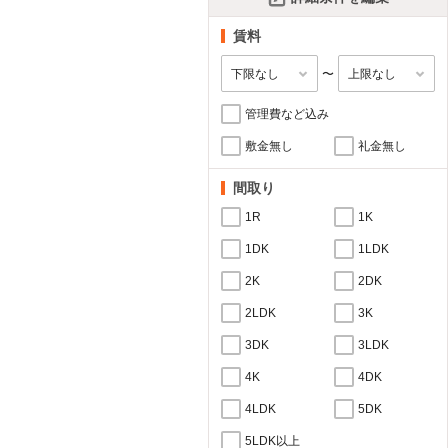
賃料
〜
管理費など込み
敷金無し
礼金無し
間取り
1R
1K
1DK
1LDK
2K
2DK
2LDK
3K
3DK
3LDK
4K
4DK
4LDK
5DK
5LDK以上