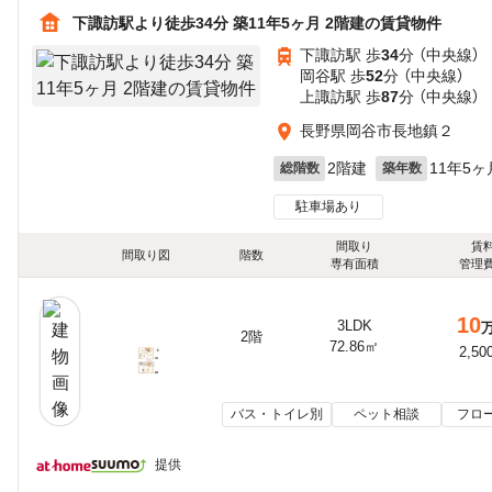
下諏訪駅より徒歩34分 築11年5ヶ月 2階建の賃貸物件
下諏訪駅 歩
34
分 （中央線）
岡谷駅 歩
52
分 （中央線）
上諏訪駅 歩
87
分 （中央線）
長野県岡谷市長地鎮２
2階建
11年5ヶ
総階数
築年数
駐車場あり
間取り
賃
間取り図
階数
専有面積
管理
10
3LDK
2階
72.86㎡
2,50
バス・トイレ別
ペット相談
フロ
提供