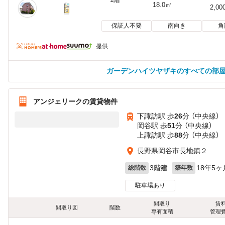
18.0㎡
2,00
保証人不要
南向き
角
提供
ガーデンハイツヤザキのすべての部
アンジェリークの賃貸物件
下諏訪駅 歩
26
分 （中央線）
岡谷駅 歩
51
分 （中央線）
上諏訪駅 歩
88
分 （中央線）
長野県岡谷市長地鎮２
3階建
18年5ヶ
総階数
築年数
駐車場あり
間取り
賃
間取り図
階数
専有面積
管理