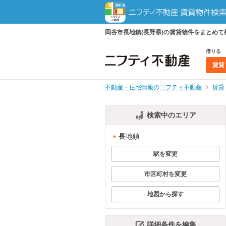
岡谷市長地鎮(長野県)の賃貸物件をまとめ
借りる
賃貸
不動産・住宅情報のニフティ不動産
賃貸
検索中のエリア
長地鎮
駅を変更
市区町村を変更
地図から探す
詳細条件を編集