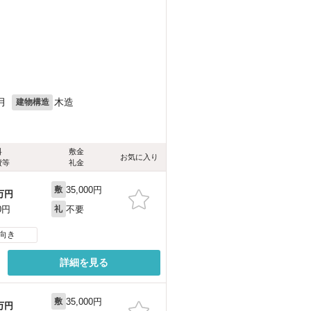
月
木造
建物構造
料
敷金
お気に入り
費等
礼金
35,000円
敷
万円
不要
0円
礼
向き
詳細を見る
35,000円
敷
万円