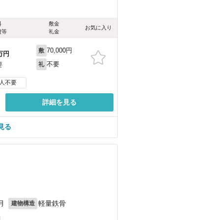
料
敷金
お気に入り
費等
礼金
70,000円
敷
万円
不要
要
礼
人不要
詳細を見る
見る
月
軽量鉄骨
建物構造