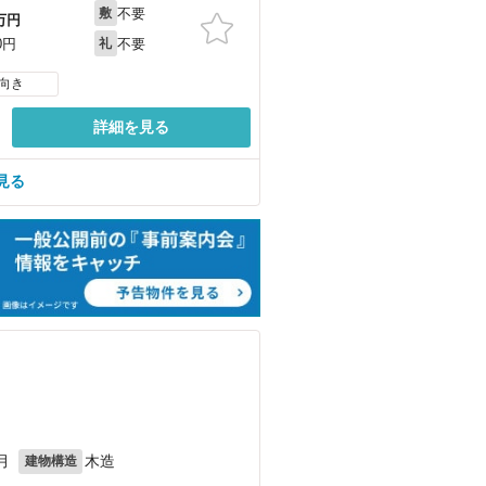
不要
敷
万円
不要
0円
礼
向き
詳細を見る
見る
月
木造
建物構造