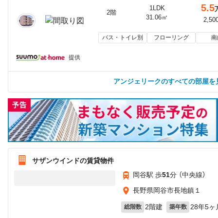
5.5
1LDK
2階
31.06㎡
2,50
バス・トイレ別
フローリング
南
提供
アンジェリークのすべての部屋を
サザンウインドの賃貸物件
岡谷駅 歩
51
分 （中央線）
長野県岡谷市長地鎮１
2階建
28年5ヶ
総階数
築年数