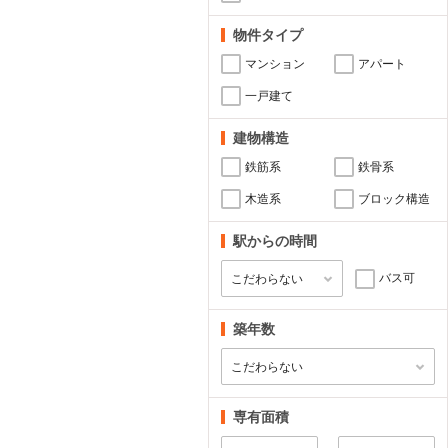
物件タイプ
マンション
アパート
一戸建て
建物構造
鉄筋系
鉄骨系
木造系
ブロック構造
駅からの時間
バス可
築年数
専有面積