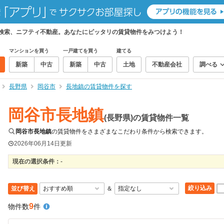
て検索、ニフティ不動産。あなたにピッタリの賃貸物件をみつけよう！
マンションを買う
一戸建てを買う
建てる
新築
中古
新築
中古
土地
不動産会社
調べる
長野県
岡谷市
長地鎮の賃貸物件を探す
岡谷市長地鎮
(長野県)の賃貸物件一覧
岡谷市長地鎮
の賃貸物件をさまざまなこだわり条件から検索できます。
2026年06月14日
更新
現在の選択条件：
-
絞り込み
並び替え
＆
9
物件数
件