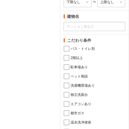
〜
建物名
こだわり条件
バス・トイレ別
2階以上
駐車場あり
ペット相談
洗濯機置場あり
独立洗面台
エアコンあり
都市ガス
温水洗浄便座