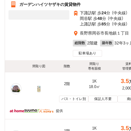
ガーデンハイツヤザキの賃貸物件
下諏訪駅 歩
24
分 （中央線）
岡谷駅 歩
48
分 （中央線）
上諏訪駅 歩
85
分 （中央線）
長野県岡谷市長地鎮１丁目
2階建
32年3ヶ
総階数
築年数
駐車場あり
間取り
賃
間取り図
階数
専有面積
管理
3.5
1K
2階
18.0㎡
2,00
バス・トイレ別
保証人不要
南
提供
3.5
1K
1階