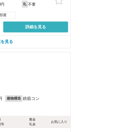
不要
0円
礼
部屋
詳細を見る
屋を見る
月
鉄筋コン
建物構造
料
敷金
お気に入り
費等
礼金