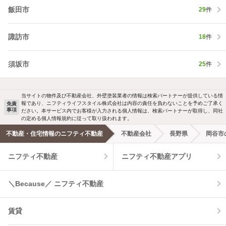
飯田市
29
件
諏訪市
18
件
須坂市
25
件
当サイトの物件及び不動産会社、外壁塗装業者の情報は検索パートナーが提供している情
報であり、ニフティライフスタイル株式会社は内容の責任を負わないことを予めご了承く
免責
事項
ださい。本サービス内でお客様が入力される個人情報は、検索パートナーが取得し、同社
の定める個人情報規約に従って取り扱われます。
不動産・住宅情報のニフティ不動産
不動産会社
長野県
岡谷市
ニフティ不動産
ニフティ不動産アプリ
＼Because／ ニフティ不動産
賃貸