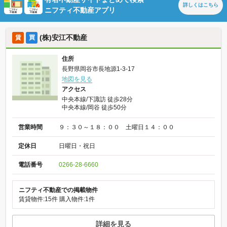
詳しくは
こちら
ニフティ不動産アプリ
(株)安江不動産
賃
買
住所
長野県岡谷市長地源1-3-17
地図を見る
アクセス
中央本線/下諏訪 徒歩28分
中央本線/岡谷 徒歩50分
営業時間
９：３０～１８：００ 土曜日１４：００
定休日
日曜日・祝日
電話番号
0266-28-6660
ニフティ不動産での掲載物件
賃貸物件:15件
購入物件:1件
詳細を見る