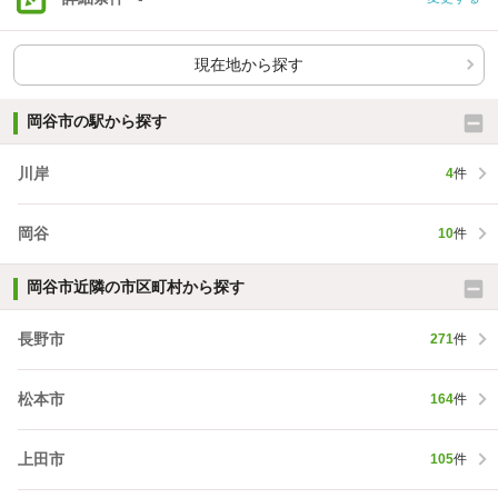
現在地から探す
岡谷市の駅から探す
川岸
4
件
岡谷
10
件
岡谷市近隣の市区町村から探す
長野市
271
件
松本市
164
件
上田市
105
件