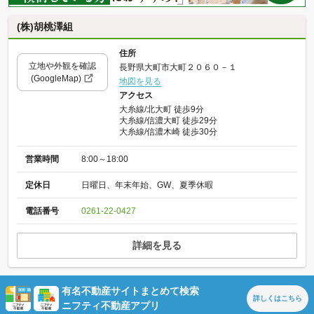
(株)胡桃澤組
住所
立地や外観を確認
長野県大町市大町２０６０－１
(GoogleMap)
地図を見る
アクセス
大糸線/北大町 徒歩9分
大糸線/信濃大町 徒歩29分
大糸線/信濃木崎 徒歩30分
営業時間
8:00～18:00
定休日
日曜日、年末年始、GW、夏季休暇
電話番号
0261-22-0427
詳細を見る
有名不動産サイトまとめて検索
詳しくは
こちら
ニフティ不動産アプリ