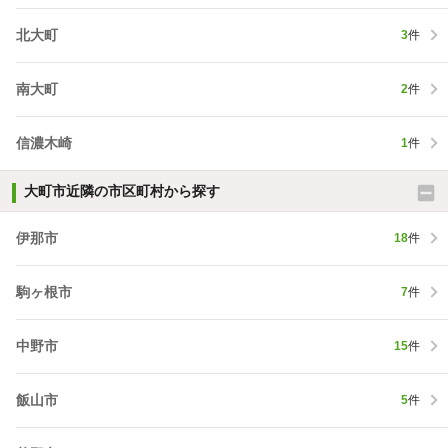
北大町
3
件
南大町
2
件
信濃木崎
1
件
大町市近隣の市区町村から探す
伊那市
18
件
駒ヶ根市
7
件
中野市
15
件
飯山市
5
件