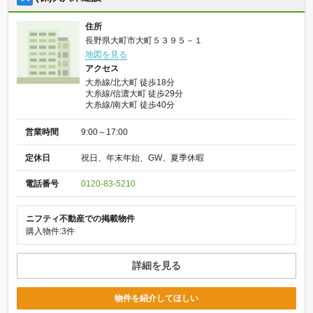
住所
長野県大町市大町５３９５－１
地図を見る
アクセス
大糸線/北大町 徒歩18分
大糸線/信濃大町 徒歩29分
大糸線/南大町 徒歩40分
営業時間
9:00～17:00
定休日
祝日、年末年始、GW、夏季休暇
電話番号
0120-83-5210
ニフティ不動産での掲載物件
購入物件:3件
詳細を見る
物件を紹介してほしい