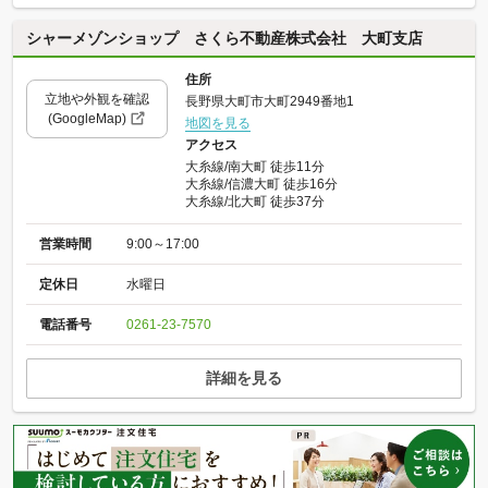
シャーメゾンショップ さくら不動産株式会社 大町支店
住所
立地や外観を確認
長野県大町市大町2949番地1
(GoogleMap)
地図を見る
アクセス
大糸線/南大町 徒歩11分
大糸線/信濃大町 徒歩16分
大糸線/北大町 徒歩37分
営業時間
9:00～17:00
定休日
水曜日
電話番号
0261-23-7570
詳細を見る