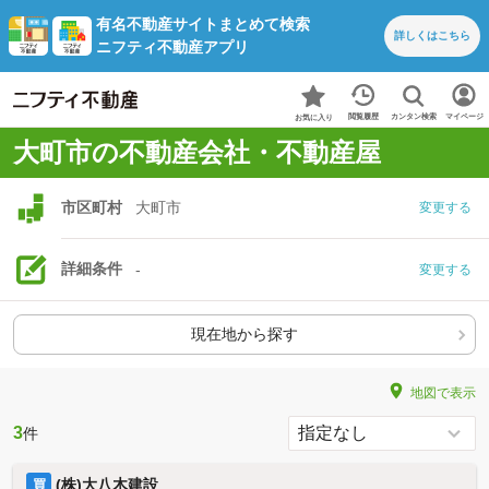
有名不動産サイトまとめて検索
詳しくは
こちら
ニフティ不動産アプリ
カンタン検索
閲覧履歴
マイページ
お気に入り
大町市の不動産会社・不動産屋
市区町村
大町市
変更する
詳細条件
-
変更する
現在地から探す
地図で表示
3
件
(株)大八木建設
買