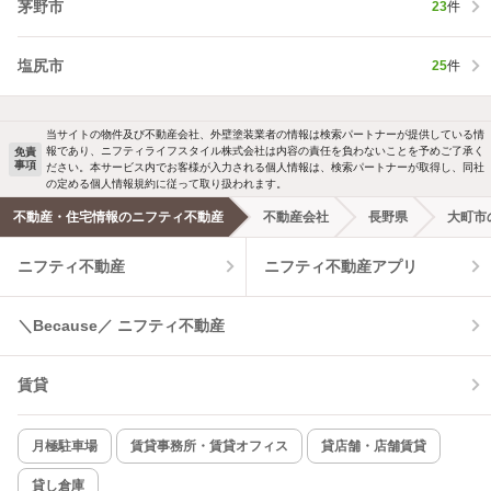
茅野市
23
件
塩尻市
25
件
当サイトの物件及び不動産会社、外壁塗装業者の情報は検索パートナーが提供している情
報であり、ニフティライフスタイル株式会社は内容の責任を負わないことを予めご了承く
免責
事項
ださい。本サービス内でお客様が入力される個人情報は、検索パートナーが取得し、同社
の定める個人情報規約に従って取り扱われます。
不動産・住宅情報のニフティ不動産
不動産会社
長野県
大町市
ニフティ不動産
ニフティ不動産アプリ
＼Because／ ニフティ不動産
賃貸
月極駐車場
賃貸事務所・賃貸オフィス
貸店舗・店舗賃貸
貸し倉庫