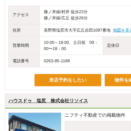
篠ノ井線/村井 徒歩22分
アクセス
篠ノ井線/広丘 徒歩26分
住所
長野県塩尻市大字広丘吉田1087番地
地図を見
10:00～18:00、土日祝 09：
営業時間
定休日
00〜18：00
電話番号
0263-85-1188
来店予約をしたい
物件を
ハウスドゥ 塩尻 株式会社リソイス
ニフティ不動産での掲載物件