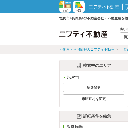
塩尻市（長野県）の不動産会社・不動産屋を
借り
賃
不動産・住宅情報のニフティ不動産
不動
検索中のエリア
塩尻市
駅を変更
市区町村を変更
詳細条件を編集
取扱物件