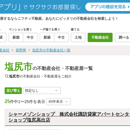
検索するならニフティ不動産。あなたにピッタリの不動産会社を検索しよう！
る
マンションを買う
一戸建てを買う
建てる
貸
新築
中古
新築
中古
土地
不動産会社
調べる
産会社
長野県
塩尻市の不動産会社一覧
塩尻市
の不動産会社・不動産屋一覧
塩尻市
の不動産会社・不動産屋をご紹介
並び替え
25
件中
1〜25件を表示
シャーメゾンショップ 株式会社諏訪貸家アパートセンタ
ショップ塩尻高出店