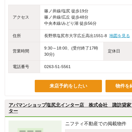
篠ノ井線/塩尻 徒歩19分
アクセス
篠ノ井線/広丘 徒歩48分
中央本線/みどり湖 徒歩56分
住所
長野県塩尻市大字広丘高出1551-8
地図を見る
9:30～18:00、(受付終了17時
営業時間
定休日
30分)
電話番号
0263-51-5561
来店予約をしたい
物件を
アパマンショップ塩尻北インター店 株式会社 諏訪貸家
ター
ニフティ不動産での掲載物件