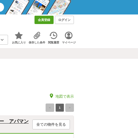
会員登録
ログイン
お気に入り
保存した条件
閲覧履歴
マイページ
地図で表示
<
1
>
ー アパマン
全ての物件を見る