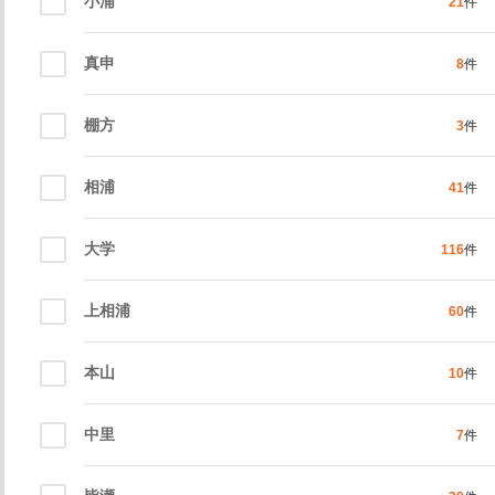
小浦
21
件
真申
8
件
棚方
3
件
相浦
41
件
大学
116
件
上相浦
60
件
本山
10
件
中里
7
件