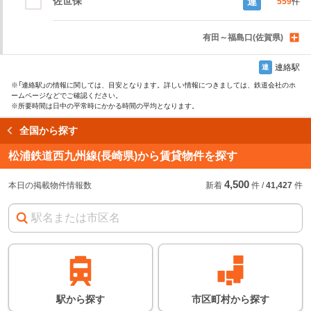
佐世保
連
559
件
有田～福島口(佐賀県)
連絡駅
連
※
「連絡駅」
の情報に関しては、目安となります。詳しい情報につきましては、鉄道会社のホ
ームページなどでご確認ください。
※所要時間は日中の平常時にかかる時間の平均となります。
全国から探す
読み込み中…
松浦鉄道西九州線(長崎県)から賃貸物件を探す
4,500
始発駅
始
急
本日の掲載物件情報数
新着
件
/
41,427
件
急行などの停車駅
連絡駅
連
※
の情報に関しては、
目安となります。詳し
い情報につきまして
は、鉄道会社のホーム
ページなどでご確認く
ださい。
※所要時間は日中の平
駅
から
探す
市区町村
から
探す
常時にかかる時間の平
均となります。