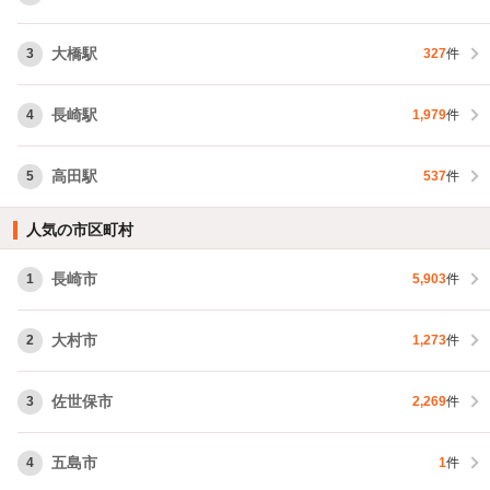
大橋駅
3
327
件
長崎駅
4
1,979
件
高田駅
5
537
件
人気の市区町村
長崎市
1
5,903
件
大村市
2
1,273
件
佐世保市
3
2,269
件
五島市
4
1
件