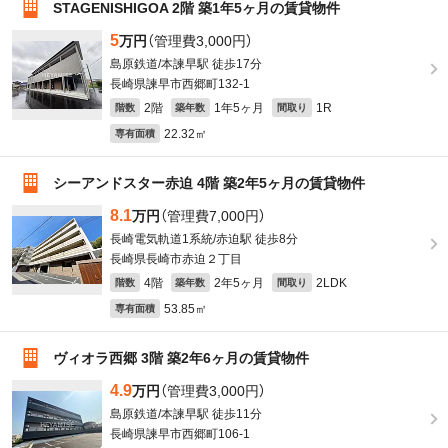
STAGENISHIGOA 2階 築1年5ヶ月の賃貸物件
5
万円
（管理費3,000円）
島原鉄道/本諫早駅 徒歩17分
長崎県諫早市西郷町132-1
2階
1年5ヶ月
1R
階数
築年数
間取り
22.32㎡
専有面積
シーアンドスター赤迫 4階 築2年5ヶ月の賃貸物件
8.1
万円
（管理費7,000円）
長崎電気軌道1系統/赤迫駅 徒歩8分
長崎県長崎市赤迫２丁目
4階
2年5ヶ月
2LDK
階数
築年数
間取り
53.85㎡
専有面積
ヴィオラ西郷 3階 築2年6ヶ月の賃貸物件
4.9
万円
（管理費3,000円）
島原鉄道/本諫早駅 徒歩11分
長崎県諫早市西郷町106-1