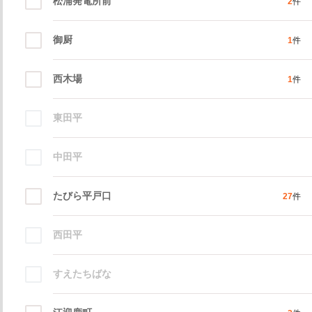
松浦発電所前
2
件
御厨
1
件
西木場
1
件
東田平
中田平
たびら平戸口
27
件
西田平
すえたちばな