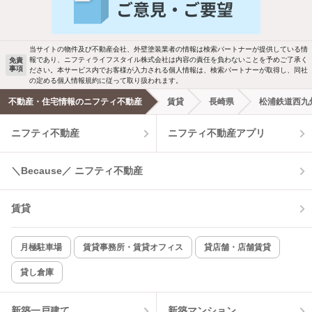
当サイトの物件及び不動産会社、外壁塗装業者の情報は検索パートナーが提供している情
報であり、ニフティライフスタイル株式会社は内容の責任を負わないことを予めご了承く
免責
事項
ださい。本サービス内でお客様が入力される個人情報は、検索パートナーが取得し、同社
の定める個人情報規約に従って取り扱われます。
不動産・住宅情報のニフティ不動産
賃貸
長崎県
松浦鉄道西九
ニフティ不動産
ニフティ不動産アプリ
＼Because／ ニフティ不動産
賃貸
月極駐車場
賃貸事務所・賃貸オフィス
貸店舗・店舗賃貸
貸し倉庫
新築一戸建て
新築マンション