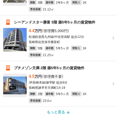
3階
2年6ヶ月
1K
階数
築年数
間取り
21.12㎡
専有面積
シーアンドスター勝富 5階 築5年5ヶ月の賃貸物件
4.4
万円
（管理費5,000円）
松浦鉄道西九州線/中佐世保駅 徒歩12分
長崎県佐世保市勝富町
5階
5年5ヶ月
1K
階数
築年数
間取り
21.25㎡
専有面積
プチメゾン天満 2階 築5年5ヶ月の賃貸物件
4.5
万円
（管理費不要）
JR長崎本線/諫早駅 徒歩8分
長崎県諫早市天満町14-19
2階
5年5ヶ月
1K
階数
築年数
間取り
23.0㎡
専有面積
もっと見る