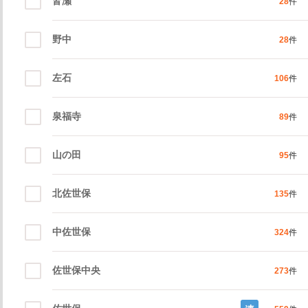
皆瀬
28
件
野中
28
件
左石
106
件
泉福寺
89
件
山の田
95
件
北佐世保
135
件
中佐世保
324
件
佐世保中央
273
件