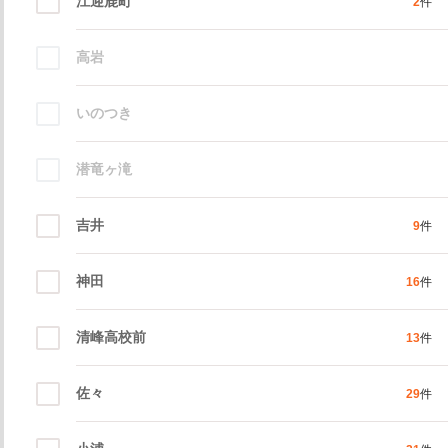
江迎鹿町
2
件
高岩
いのつき
潜竜ヶ滝
吉井
9
件
神田
16
件
清峰高校前
13
件
佐々
29
件