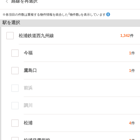
路線を再選択
※各項目の件数は重複する物件情報を統合した「物件数」を表示しています
駅を選択
松浦鉄道西九州線
1,342
件
今福
1
件
鷹島口
1
件
前浜
調川
松浦
4
件