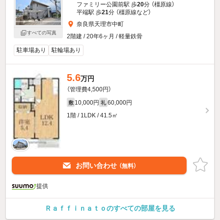
ファミリー公園前駅 歩
20
分 （橿原線）
平端駅 歩
21
分 （橿原線
など
）
奈良県天理市中町
すべての写真
2階建 / 20年6ヶ月 / 軽量鉄骨
駐車場あり
駐輪場あり
5.6
万円
（管理費4,500円）
10,000円
60,000円
敷
礼
1階 / 1LDK / 41.5㎡
お問い合わせ
（無料）
提供
Ｒａｆｆｉｎａｔｏのすべての部屋を見る