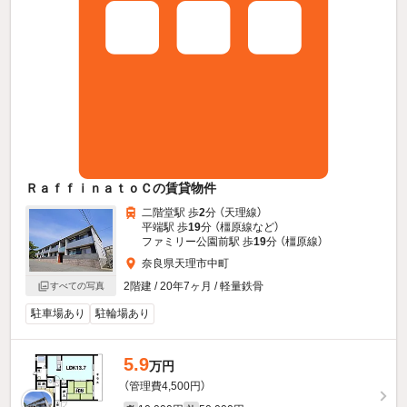
ＲａｆｆｉｎａｔｏＣの賃貸物件
二階堂駅 歩
2
分 （天理線）
平端駅 歩
19
分 （橿原線
など
）
ファミリー公園前駅 歩
19
分 （橿原線）
奈良県天理市中町
2階建 / 20年7ヶ月 / 軽量鉄骨
すべての写真
駐車場あり
駐輪場あり
5.9
万円
（管理費4,500円）