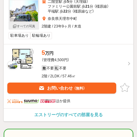
二階堂駅 歩
5
分 （天理線）
ファミリー公園前駅 歩
21
分 （橿原線）
平端駅 歩
22
分 （橿原線
など
）
奈良県天理市中町
2階建 / 23年9ヶ月 / 木造
すべての写真
駐車場あり
駐輪場あり
5
万円
（管理費4,500円）
不要
不要
敷
礼
2階 / 2LDK / 57.46㎡
お問い合わせ
（無料）
ほか提供
エストリーヴのすべての部屋を見る