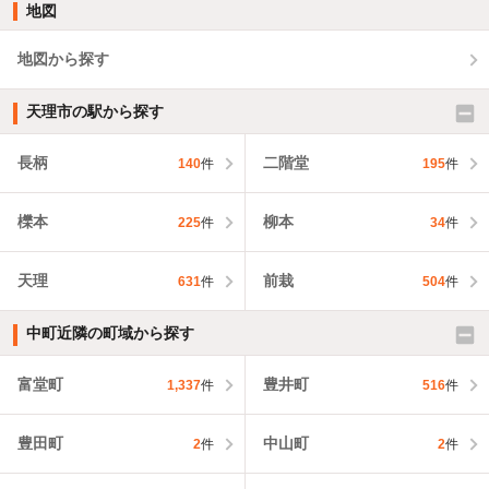
地図
地図から探す
天理市の駅から探す
長柄
二階堂
140
件
195
件
櫟本
柳本
225
件
34
件
天理
前栽
631
件
504
件
中町近隣の町域から探す
富堂町
豊井町
1,337
件
516
件
豊田町
中山町
2
件
2
件