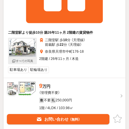
二階堂駅より徒歩10分 築26年11ヶ月 2階建の賃貸物件
二階堂駅 歩
10
分 （天理線）
前栽駅 歩
22
分 （天理線）
奈良県天理市中町176-18
2階建 / 26年11ヶ月 / 木造
すべての写真
駐車場あり
駐輪場あり
9
万円
（管理費不要）
不要
250,000円
敷
礼
1階 / 4LDK / 103.98㎡
お問い合わせ
（無料）