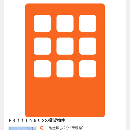
Ｒａｆｆｉｎａｔｏの賃貸物件
二階堂駅 歩
2
分 （天理線）