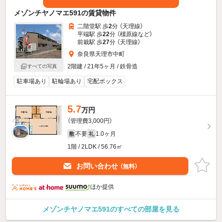
メゾンチヤノマエ591の賃貸物件
二階堂駅 歩
2
分 （天理線）
平端駅 歩
22
分 （橿原線
など
）
前栽駅 歩
27
分 （天理線）
奈良県天理市中町
2階建 / 21年5ヶ月 / 鉄骨造
すべての写真
駐車場あり
駐輪場あり
宅配ボックス
5.7
万円
（管理費3,000円）
不要
1.0ヶ月
敷
礼
1階 / 2LDK / 56.76㎡
お問い合わせ
（無料）
ほか提供
メゾンチヤノマエ591のすべての部屋を見る