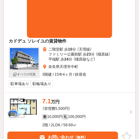
カドデュ ソレイユの賃貸物件
二階堂駅 歩
10
分 （天理線）
ファミリー公園前駅 歩
23
分 （橿原線）
平端駅 歩
24
分 （橿原線
など
）
奈良県天理市中町
3階建 / 15年4ヶ月 / 鉄骨造
すべての写真
駐車場あり
駐輪場あり
7.1
万円
（管理費5,500円）
10,000円
100,000円
敷
礼
2階 / 2LDK / 58.69㎡
お問い合わせ
（無料）