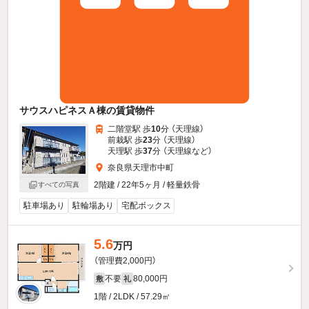
サウスハピネスＡ棟の賃貸物件
二階堂駅 歩
10
分 （天理線）
前栽駅 歩
23
分 （天理線）
天理駅 歩
37
分 （天理線
など
）
奈良県天理市中町
2階建 / 22年5ヶ月 / 軽量鉄骨
すべての写真
駐車場あり
駐輪場あり
宅配ボックス
5.6
万円
（管理費2,000円）
不要
80,000円
敷
礼
1階 / 2LDK / 57.29㎡