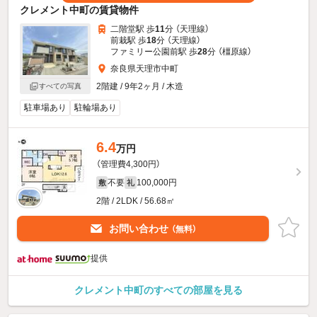
クレメント中町の賃貸物件
二階堂駅 歩
11
分 （天理線）
前栽駅 歩
18
分 （天理線）
ファミリー公園前駅 歩
28
分 （橿原線）
奈良県天理市中町
2階建 / 9年2ヶ月 / 木造
すべての写真
駐車場あり
駐輪場あり
6.4
万円
（管理費4,300円）
不要
100,000円
敷
礼
2階 / 2LDK / 56.68㎡
お問い合わせ
（無料）
提供
クレメント中町のすべての部屋を見る