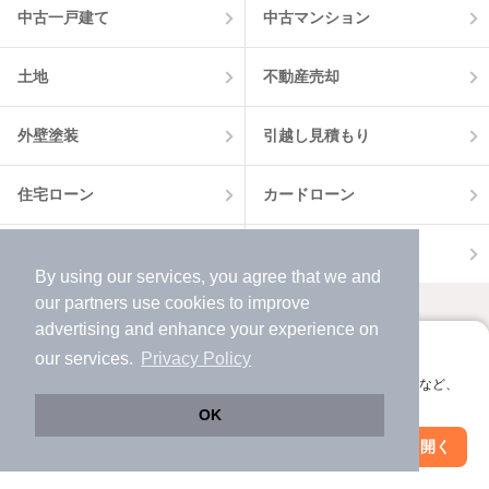
中古一戸建て
中古マンション
土地
不動産売却
外壁塗装
引越し見積もり
住宅ローン
カードローン
不動産会社情報
マンション情報
By using our services, you agree that we and
our
partners
use cookies to improve
advertising and enhance your experience on
アプリに切り替えて、サクサクお部屋探し
our services.
Privacy Policy
会員登録なしですぐ使える。マップ検索やお気に入り保存など、
アプリ限定の便利な機能が使えます！
OK
Web版で続行
アプリを開く
市区町村を変更
絞り込み条件を変更