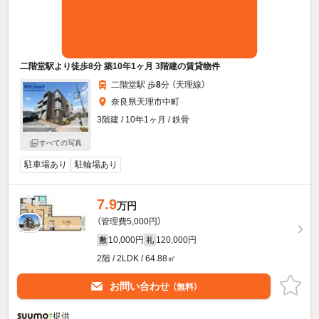
二階堂駅より徒歩8分 築10年1ヶ月 3階建の賃貸物件
二階堂駅 歩
8
分 （天理線）
奈良県天理市中町
3階建 / 10年1ヶ月 / 鉄骨
すべての写真
駐車場あり
駐輪場あり
7.9
万円
（管理費5,000円）
10,000円
120,000円
敷
礼
2階 / 2LDK / 64.88㎡
お問い合わせ
（無料）
提供