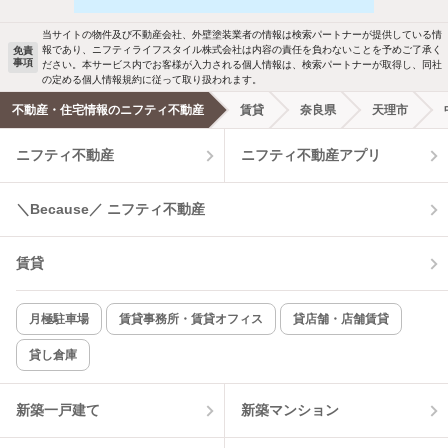
駐車場あり
ペット相談
当サイトの物件及び不動産会社、外壁塗装業者の情報は検索パートナーが提供している情
報であり、ニフティライフスタイル株式会社は内容の責任を負わないことを予めご了承く
免責
事項
ださい。本サービス内でお客様が入力される個人情報は、検索パートナーが取得し、同社
洗濯機置場あり
独立洗面台
の定める個人情報規約に従って取り扱われます。
不動産・住宅情報のニフティ不動産
賃貸
奈良県
天理市
エアコンあり
都市ガス
ニフティ不動産
ニフティ不動産アプリ
温水洗浄便座
オートロック
＼Because／ ニフティ不動産
コンロ2口以上
追焚き機能
賃貸
TV付インターホン
角部屋
新着のみ
インターネット無料
月極駐車場
賃貸事務所・賃貸オフィス
貸店舗・店舗賃貸
貸し倉庫
該当件数:
物件一覧に反映
14
件
新築一戸建て
新築マンション