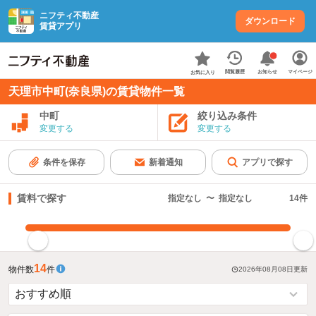
ニフティ不動産
ダウンロード
賃貸アプリ
お知らせ
閲覧履歴
マイページ
お気に入り
天理市中町(奈良県)の賃貸物件一覧
中町
絞り込み条件
変更する
変更する
条件を保存
新着通知
アプリで探す
賃料で探す
指定なし
〜
指定なし
14
件
指定した賃料で絞り込む
14
物件数
件
2026年08月08日
更新