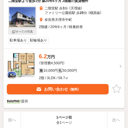
二階堂駅より徒歩3分 築20年6ヶ月 2階建の賃貸物件
二階堂駅 歩
3
分 （天理線）
ファミリー公園前駅 歩
20
分 （橿原線）
奈良県天理市中町
2階建 / 20年6ヶ月 / 軽量鉄骨
すべての写真
駐車場あり
駐輪場あり
6.2
万円
（管理費4,500円）
10,000円
50,000円
敷
礼
2階 / 3LDK / 58.7㎡
お問い合わせ
（無料）
提供
1ページ目
前へ
次へ
全1ページ