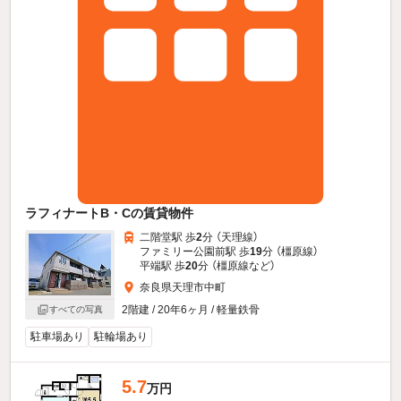
ラフィナートB・Cの賃貸物件
二階堂駅 歩
2
分 （天理線）
ファミリー公園前駅 歩
19
分 （橿原線）
平端駅 歩
20
分 （橿原線
など
）
奈良県天理市中町
2階建 / 20年6ヶ月 / 軽量鉄骨
すべての写真
駐車場あり
駐輪場あり
5.7
万円