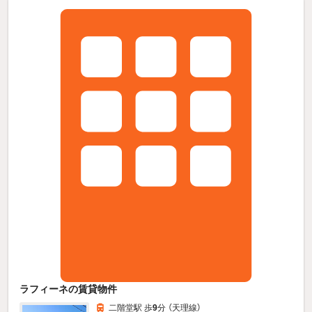
ラフィーネの賃貸物件
二階堂駅 歩
9
分 （天理線）