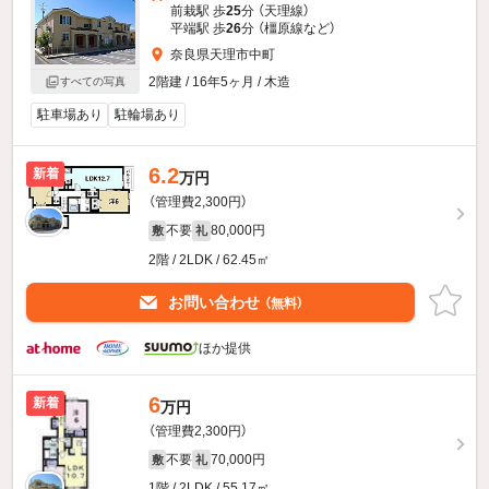
前栽駅 歩
25
分 （天理線）
平端駅 歩
26
分 （橿原線
など
）
奈良県天理市中町
2階建 / 16年5ヶ月 / 木造
すべての写真
駐車場あり
駐輪場あり
6.2
新着
万円
（管理費2,300円）
不要
80,000円
敷
礼
2階 / 2LDK / 62.45㎡
お問い合わせ
（無料）
ほか提供
6
新着
万円
（管理費2,300円）
不要
70,000円
敷
礼
1階 / 2LDK / 55.17㎡