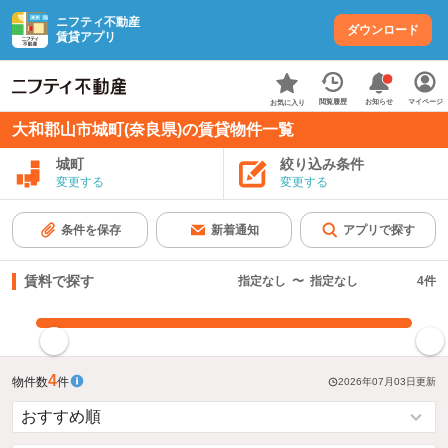
ニフティ不動産
ダウンロード
賃貸アプリ
お知らせ
閲覧履歴
マイページ
お気に入り
大和郡山市城町(奈良県)の賃貸物件一覧
城町
絞り込み条件
変更する
変更する
条件を保存
新着通知
アプリで探す
賃料で探す
指定なし
〜
指定なし
4
件
指定した賃料で絞り込む
4
物件数
件
2026年07月03日
更新