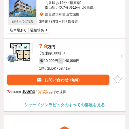
九条駅 歩
19
分 （橿原線）
郡山駅 バス
7
分 歩
15
分 （関西線）
奈良県大和郡山市城町
3階建 / 8年3ヶ月 / 鉄骨造
すべての写真
駐車場あり
駐輪場あり
7.9
万円
（管理費6,000円）
10,000円
140,000円
敷
礼
1階 / 2LDK / 58.41㎡
お問い合わせ
（無料）
ほか提供
シャーメゾンラピュタのすべての部屋を見る