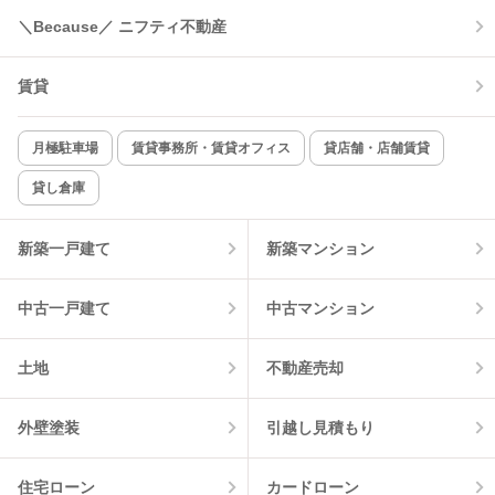
＼Because／ ニフティ不動産
コンロ2口以上
追焚き機能
賃貸
TV付インターホン
角部屋
新着のみ
インターネット無料
月極駐車場
賃貸事務所・賃貸オフィス
貸店舗・店舗賃貸
貸し倉庫
該当件数:
物件一覧に反映
4
件
新築一戸建て
新築マンション
中古一戸建て
中古マンション
土地
不動産売却
外壁塗装
引越し見積もり
住宅ローン
カードローン