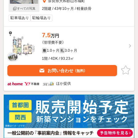
奈良県大和郡山市城町
2階建 / 43年10ヶ月 / 軽量鉄骨
すべての写真
駐車場あり
駐輪場あり
7.5
万円
（管理費不要）
1.0ヶ月
3.0ヶ月
敷
礼
1階 / 4DK / 93.23㎡
お問い合わせ
（無料）
ほか提供