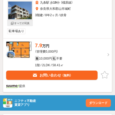
九条駅 歩
19
分 （橿原線）
奈良県大和郡山市城町
3階建 / 8年2ヶ月 / 鉄骨
すべての写真
駐車場あり
7.9
万円
（管理費5,000円）
10,000円
不要
敷
礼
1階 / 2LDK / 58.41㎡
お問い合わせ
（無料）
提供
ニフティ不動産
ダウンロード
賃貸アプリ