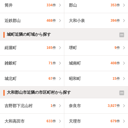
筒井
郡山
334
件
353
件
近鉄郡山
大和小泉
468
件
394
件
城町近隣の町域から探す
紺屋町
堺町
165
件
9
件
雑穀町
城南町
71
件
408
件
城北町
昭和町
67
件
15
件
大和郡山市近隣の市区町村から探す
吉野郡下北山村
奈良市
1
件
3,927
件
大和高田市
天理市
633
件
679
件