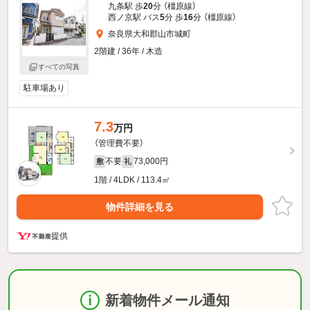
九条駅 歩
20
分 （橿原線）
西ノ京駅 バス
5
分 歩
16
分 （橿原線）
奈良県大和郡山市城町
2階建 / 36年 / 木造
すべての写真
駐車場あり
7.3
万円
（管理費不要）
不要
73,000円
敷
礼
1階 / 4LDK / 113.4㎡
物件詳細を見る
提供
新着物件メール通知