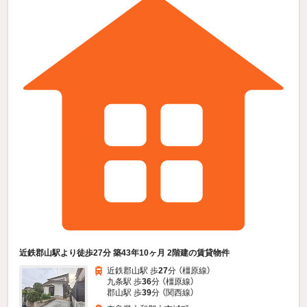
近鉄郡山駅より徒歩27分 築43年10ヶ月 2階建の賃貸物件
近鉄郡山駅 歩
27
分 （橿原線）
九条駅 歩
36
分 （橿原線）
郡山駅 歩
39
分 （関西線）