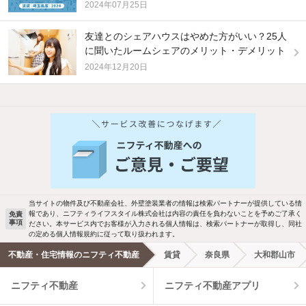
2024年07月25日
友達とのシェアハウスはやめた方がいい？25人
に聞いたルームシェアのメリット・デメリット
2024年12月20日
他の人はこんな条件で絞り込んでいます！
人気のこだわり条件
バス・トイレ別
2階以上
駐車場あり
ペット相談
当サイトの物件及び不動産会社、外壁塗装業者の情報は検索パートナーが提供している情
報であり、ニフティライフスタイル株式会社は内容の責任を負わないことを予めご了承く
免責
事項
ださい。本サービス内でお客様が入力される個人情報は、検索パートナーが取得し、同社
洗濯機置場あり
独立洗面台
の定める個人情報規約に従って取り扱われます。
不動産・住宅情報のニフティ不動産
賃貸
奈良県
大和郡山市
エアコンあり
都市ガス
ニフティ不動産
ニフティ不動産アプリ
温水洗浄便座
オートロック