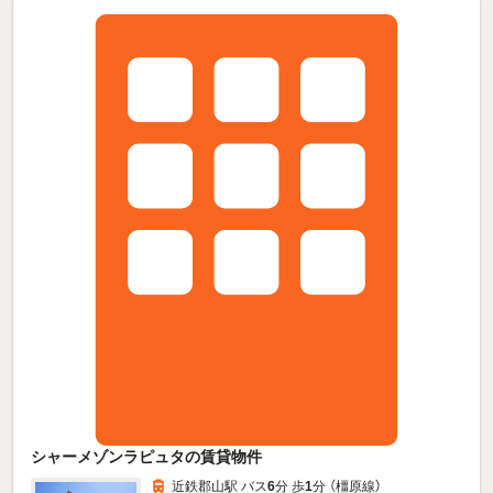
シャーメゾンラピュタの賃貸物件
近鉄郡山駅 バス
6
分 歩
1
分 （橿原線）